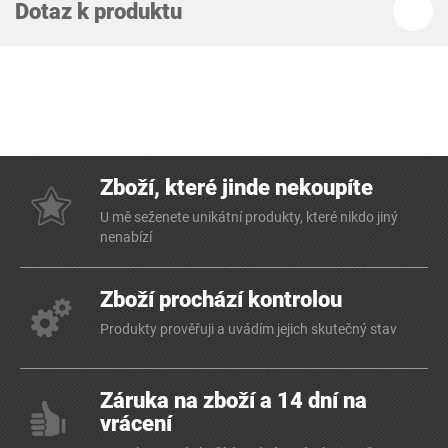
Dotaz k produktu
Zboží, které jinde nekoupíte
U mě seženete unikátní produkty, které nikdo jiný
nenabízí
Zboží prochází kontrolou
Produkty prověřuji a uvádím jejich skutečný stav
Záruka na zboží a 14 dní na
vrácení