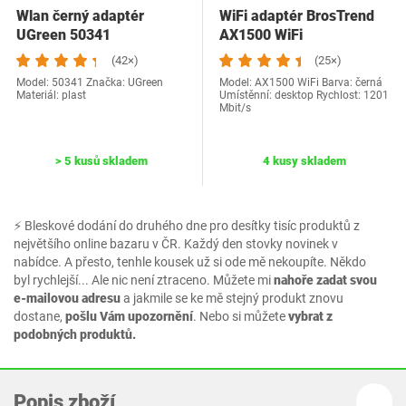
Wlan černý adaptér
WiFi adaptér BrosTrend
UGreen 50341
AX1500 WiFi
(42×)
(25×)
Model: 50341 Značka: UGreen
Model: AX1500 WiFi Barva: černá
Materiál: plast
Umístěnní: desktop Rychlost: 1201
Mbit/s
> 5 kusů skladem
4 kusy skladem
⚡ Bleskové dodání do druhého dne pro desítky tisíc produktů z
největšího online bazaru v ČR. Každý den stovky novinek v
nabídce. A přesto, tenhle kousek už si ode mě nekoupíte. Někdo
byl rychlejší... Ale nic není ztraceno. Můžete mi
nahoře zadat svou
e-mailovou adresu
a jakmile se ke mě stejný produkt znovu
dostane,
pošlu Vám upozornění
. Nebo si můžete
vybrat z
podobných produktů.
Popis zboží