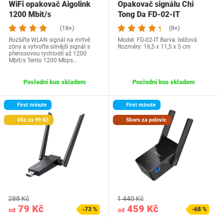
WiFi opakovač Aigolink
Opakovač signálu Chi
1200 Mbit/s
Tong Da FD-02-IT
(18×)
(8×)
Rozšiřte WLAN signál na mrtvé
Model: FD-02-IT Barva: béžová
zóny a vytvořte silnější signál s
Rozměry: 16,5 x 11,5 x 5 cm
přenosovou rychlostí až 1200
Mbit/s Tento 1200 Mbps…
Poslední kus skladem
Poslední kus skladem
First minute
First minute
Vše za 99 Kč
Skoro za polovic
288 Kč
1 440 Kč
79 Kč
459 Kč
-73 %
-68 %
od
od