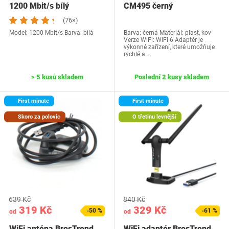
1200 Mbit/s bílý
CM495 černý
(76×)
Model: 1200 Mbit/s Barva: bílá
Barva: černá Materiál: plast, kov
Verze WiFi: WiFi 6 Adaptér je
výkonné zařízení, které umožňuje
rychlé a…
> 5 kusů skladem
Poslední 2 kusy skladem
First minute
First minute
Skoro za polovic
O třetinu levnější
639 Kč
840 Kč
319 Kč
329 Kč
-50 %
-61 %
od
od
WiFi anténa BrosTrend
WiFi adaptér BrosTrend