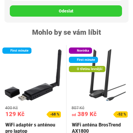
Odeslat
Mohlo by se vám líbit
First minute
Novinka
First minute
O třetinu levnější
400 Kč
807 Kč
129 Kč
389 Kč
-68 %
-52 %
od
WiFi adaptér s anténou
WiFi anténa BrosTrend
pro laptop
AX1800