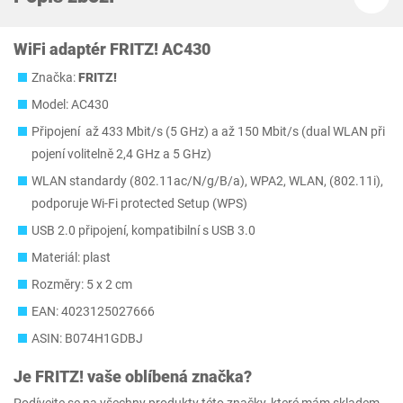
WiFi adaptér FRITZ! AC430
Značka:
FRITZ!
Model: AC430
Připojení až 433 Mbit/s (5 GHz) a až 150 Mbit/s (dual WLAN při
pojení volitelně 2,4 GHz a 5 GHz)
WLAN standardy (802.11ac/N/g/B/a), WPA2, WLAN, (802.11i),
podporuje Wi-Fi protected Setup (WPS)
USB 2.0 připojení, kompatibilní s USB 3.0
Materiál: plast
Rozměry: 5 x 2 cm
EAN: 4023125027666
ASIN: B074H1GDBJ
Je
FRITZ!
vaše oblíbená značka?