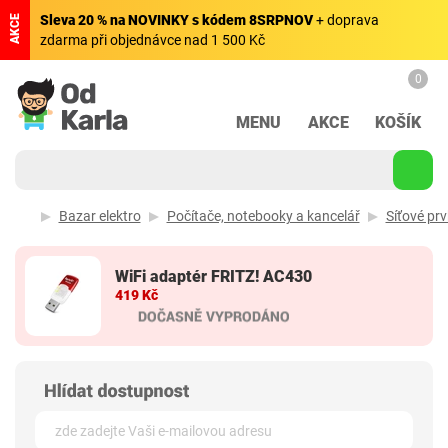
Sleva 20 % na NOVINKY s kódem 8SRPNOV
+ doprava
AKCE
zdarma při objednávce nad 1 500 Kč
0
MENU
AKCE
KOŠÍK
Bazar elektro
Počítače, notebooky a kancelář
Síťové prv
WiFi adaptér FRITZ! AC430
419 Kč