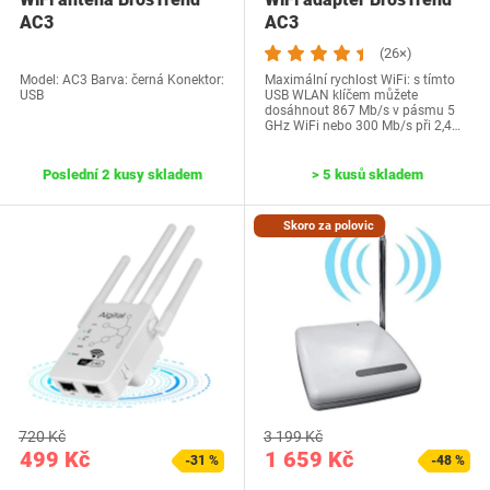
AC3
AC3
(26×)
Model: AC3 Barva: černá Konektor:
Maximální rychlost WiFi: s tímto
USB
USB WLAN klíčem můžete
dosáhnout 867 Mb/s v pásmu 5
GHz WiFi nebo 300 Mb/s při 2,4…
Poslední 2 kusy skladem
> 5 kusů skladem
Skoro za polovic
720 Kč
3 199 Kč
499 Kč
1 659 Kč
-31 %
-48 %