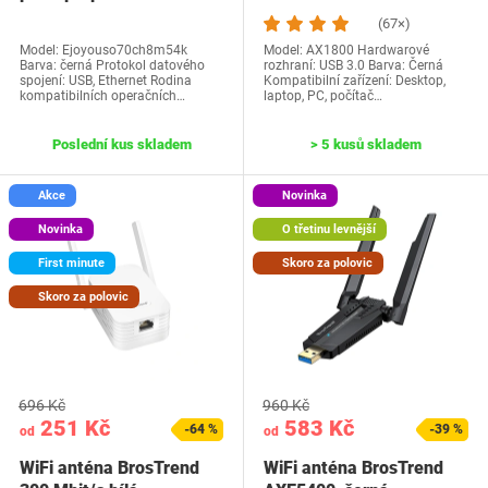
(67×)
Model: Ejoyouso70ch8m54k
Model: AX1800 Hardwarové
Barva: černá Protokol datového
rozhraní: USB 3.0 Barva: Černá
spojení: USB, Ethernet Rodina
Kompatibilní zařízení: Desktop,
kompatibilních operačních…
laptop, PC, počítač…
Poslední kus skladem
> 5 kusů skladem
Akce
Novinka
Novinka
O třetinu levnější
First minute
Skoro za polovic
Skoro za polovic
696 Kč
960 Kč
251 Kč
583 Kč
-64 %
-39 %
od
od
WiFi anténa BrosTrend
WiFi anténa BrosTrend