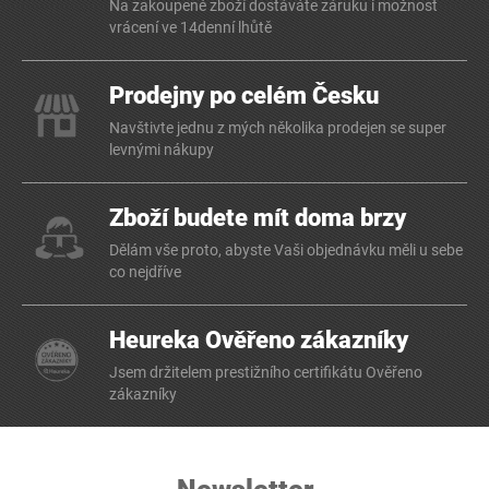
Na zakoupené zboží dostáváte záruku i možnost
vrácení ve 14denní lhůtě
Prodejny po celém Česku
Navštivte jednu z mých několika prodejen se super
levnými nákupy
Zboží budete mít doma brzy
Dělám vše proto, abyste Vaši objednávku měli u sebe
co nejdříve
Heureka Ověřeno zákazníky
Jsem držitelem prestižního certifikátu Ověřeno
zákazníky