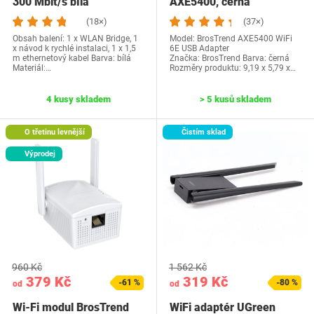
300 Mbit/s bílá
AXE5400, černá
(18×)
(37×)
Obsah balení: 1 x WLAN Bridge, 1
Model: BrosTrend AXE5400 WiFi
x návod k rychlé instalaci, 1 x 1,5
6E USB Adapter
m ethernetový kabel Barva: bílá
Značka: BrosTrend Barva: černá
Materiál:…
Rozměry produktu:‎ 9,19 x 5,79 x…
4 kusy skladem
> 5 kusů skladem
O třetinu levnější
Čistím sklad
Výprodej
960 Kč
1 562 Kč
379 Kč
319 Kč
-61 %
-80 %
od
od
Wi-Fi modul BrosTrend
WiFi adaptér UGreen