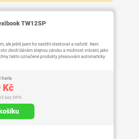
RID000007059261
Lexibook TW12SP
 ale ještě jsem ho nestihl otestovat a nafotit. Není
 toto zboží dávám stejnou záruku a možnost vrácení, jako
Všechny takto označené produkty přesouvám automaticky
 Karla
 Kč
Kč bez DPH
 košíku