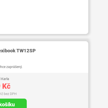
RID000007362624
Lexibook TW12SP
lehce zaprášený.
 Karla
 Kč
Kč bez DPH
 košíku