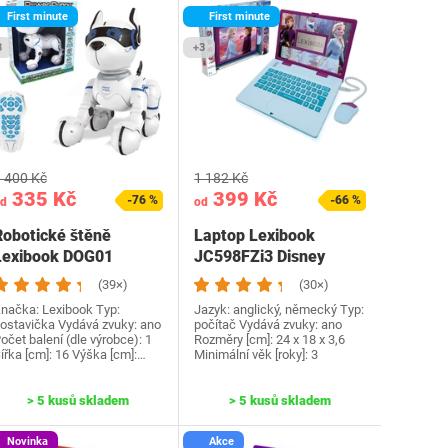
First minute
First minute
3
+3
 400 Kč
1 182 Kč
335 Kč
399 Kč
-76 %
-66 %
d
od
Robotické štěně
Laptop Lexibook
Lexibook DOG01
JC598FZi3 Disney
Frozen
(39×)
(30×)
načka: Lexibook Typ:
Jazyk: anglický, německý Typ:
ostavička Vydává zvuky: ano
počítač Vydává zvuky: ano
očet balení (dle výrobce): 1
Rozměry [cm]: 24 x 18 x 3,6
ířka [cm]: 16 Výška [cm]:…
Minimální věk [roky]: 3
> 5 kusů skladem
> 5 kusů skladem
Novinka
Akce