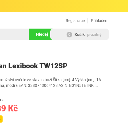
Registrace
Přihlášení
Hledej
Košík
prázdný
0
280750
man Lexibook TW12SP
nožství ověřte ve stavu zboží Šířka [cm]: 4 Výška [cm]: 16
červená, modrá EAN: 3380743064123 ASIN: B01N5TETNK
...
rla
89 Kč
%