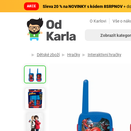
AKCE
Sleva 20 % na NOVINKY s kódem 8SRPNOV
+ do
O Karlovi
Vše o nák
Zobrazit kategor
Dětské zboží
Hračky
Interaktivní hračky