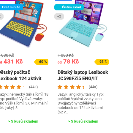
First minute
Čistím sklad
2
+2
 080 Kč
1 080 Kč
431 Kč
78 Kč
-60 %
-93 %
d
od
Dětský počítač
Dětský laptop Lexibook
exibook 124 aktivit
JC598FZi5 ENG/IT
(44×)
(44×)
azyk: německý Šířka [cm]: 18
Jazyk: anglický/italský Typ:
yp: počítač Vydává zvuky:
počítač Vydává zvuky: ano
no Výška [cm]: 3.6 Minimální
Dvojjazyčný vzdělávací
ěk [roky]: 3
notebook se 124 aktivitami
(62 v…
> 5 kusů skladem
> 5 kusů skladem