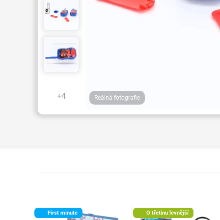
+4
Reálná fotografie
First minute
O třetinu levnější