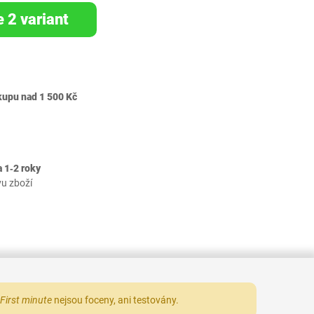
e 2 variant
kupu nad 1 500 Kč
 1‐2 roky
vu zboží
First minute
nejsou foceny, ani testovány.