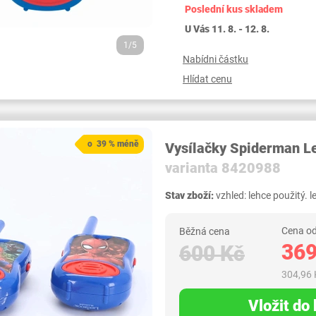
Poslední kus skladem
U Vás 11. 8. - 12. 8.
1/5
Nabídni částku
Hlídat cenu
o 39 % méně
Vysílačky Spiderman 
varianta 8420988
Stav zboží:
vzhled: lehce použitý. 
Cena od
Běžná cena
369
600 Kč
304,96 
Vložit do