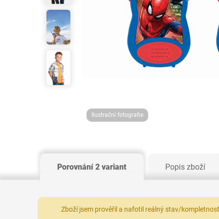
Ilustrační fotografie
Porovnání 2 variant
Popis zboží
Zboží jsem prověřil a nafotil reálný stav/kompletnos