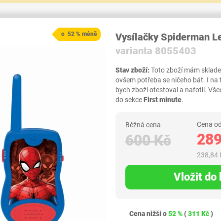
o 52 % méně
Vysílačky Spiderman 
varianta 8055403
Stav zboží:
Toto zboží mám skladem,
ovšem potřeba se ničeho bát. I na
bych zboží otestoval a nafotil. 
do sekce
First minute
.
Cena od
Běžná cena
289
600 Kč
238,84 
Vložit do
Cena nižší o
52 %
(
311 Kč
)