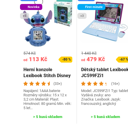
Novinka
First minute
+5
+3
574 Kč
1 440 Kč
113 Kč
479 Kč
-80 %
-67 
od
od
Herní konzole
Dětský tablet Lexiboo
Lexibook Stitch Disney
JC599FZi1
(33×)
(16×)
Napájení: 1AAA baterie
Model: ‎JC599FZi1 Typ: tablet
Rozměry výrobku: 15 x 12 x
Vydává zvuky: ano
3,2 cm Materiál: Plast.
Značka: Lexibook Jazyk:
Hmotnost: 80 gramů Min. věk:
francouzský, anglický
5 let…
> 5 kusů skladem
> 5 kusů skladem