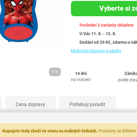
Vyberte si z
Poslední 2 varianty skladem
U Vás 11. 8. - 12. 8.
Dodání od 29 Kč, zdarma u ná
Možnosti dopravy a platby
1/5
14 dní
Záruka
na vrácení
podle sta
Cena dopravy
Potřebuji poradit
t.
Kupujete tedy zboží ve stavu na reálných fotkách.
Produkty se štítkem