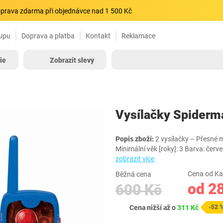
prava zdarma při objednávce nad 1 500 Kč
upu
Doprava a platba
Kontakt
Reklamace
ie
Zobrazit slevy
Vysílačky Spider
Popis zboží:
2 vysílačky – Přesné m
Minimální věk [roky]: 3 Barva: 
zobrazit více
Cena od Ka
Běžná cena
od 2
600 Kč
Cena nižší až o
311 Kč
-52 