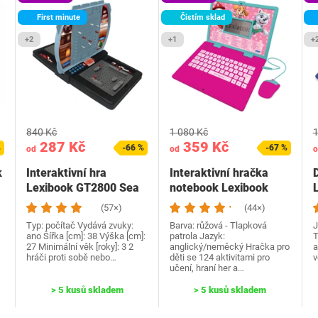
First minute
Čistím sklad
+2
+1
+
840 Kč
1 080 Kč
1
287 Kč
359 Kč
%
-66 %
-67 %
od
od
o
k
Interaktivní hra
Interaktivní hračka
Lexibook GT2800 Sea
notebook Lexibook
L
Battle
(57×)
(44×)
Typ: počítač Vydává zvuky:
Barva: růžová - Tlapková
J
ano Šířka [cm]: 38 Výška [cm]:
patrola Jazyk:
T
27 Minimální věk [roky]: 3 2
anglický/neměcký Hračka pro
a
hráči proti sobě nebo…
děti se 124 aktivitami pro
v
učení, hraní her a…
> 5 kusů skladem
> 5 kusů skladem