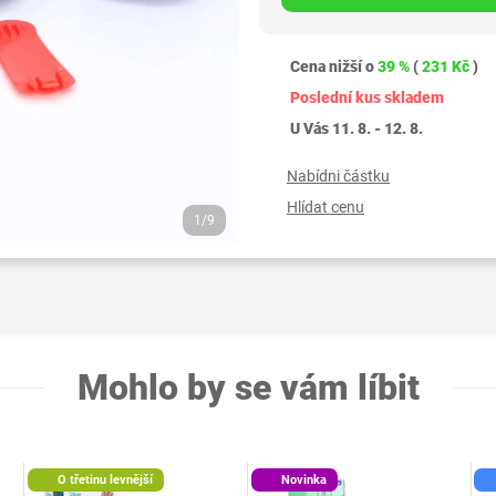
Cena nižší o
39 %
(
231 Kč
)
Poslední kus skladem
U Vás 11. 8. - 12. 8.
Nabídni částku
Hlídat cenu
1/9
Mohlo by se vám líbit
O třetinu levnější
Novinka