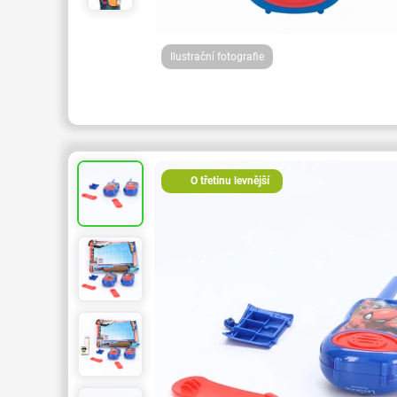
Ilustrační fotografie
O třetinu levnější