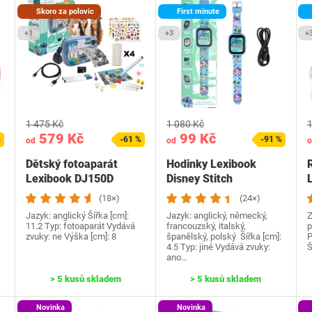
Skoro za polovic
First minute
+1
+3
+
1 475 Kč
1 080 Kč
1
579 Kč
99 Kč
%
-61 %
-91 %
od
od
o
Dětský fotoaparát
Hodinky Lexibook
Lexibook DJ150D
Disney Stitch
modrý
(18×)
(24×)
Jazyk: anglický Šířka [cm]:
Jazyk: anglický, německý,
Z
11.2 Typ: fotoaparát Vydává
francouzský, italský,
p
zvuky: ne Výška [cm]: 8
španělský, polský Šířka [cm]:
P
4.5 Typ: jiné Vydává zvuky:
Š
ano…
> 5 kusů skladem
> 5 kusů skladem
Novinka
Novinka