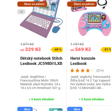
Skoro za polovic
Skoro za polovic
+2
1 071 Kč
1 157 Kč
329 Kč
569 Kč
-69 %
-51 
od
od
Dětský notebook Stitch
Herní konzole
Lexibook JC598Di1LXB
Lexibook
JCG100GDHi1 Gabby
(21×)
Jazyk: Angličtina /
Jazyk: anglický, francouzský
Francouzština Motiv: Stitch
Šířka [cm]: 16.2 Typ: kapesní
Materiál: plast Rozměry: 24 x
hra Vydává zvuky: ano Výška
18 x 3,6 cm Hmotnost: 631 g…
[cm]: 12 Minimální věk…
> 5 kusů skladem
> 5 kusů skladem
Akce
Akce