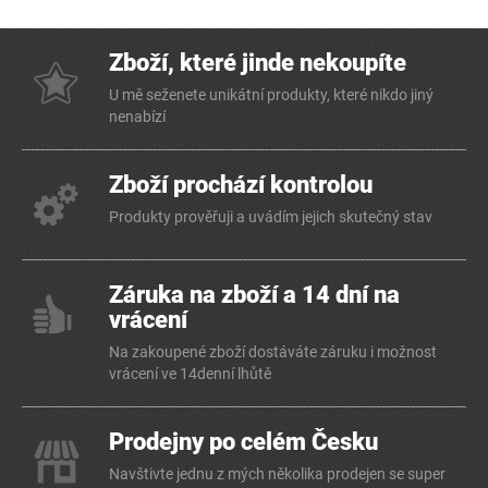
Zboží, které jinde nekoupíte
U mě seženete unikátní produkty, které nikdo jiný
nenabízí
Zboží prochází kontrolou
Produkty prověřuji a uvádím jejich skutečný stav
Záruka na zboží a 14 dní na
vrácení
Na zakoupené zboží dostáváte záruku i možnost
vrácení ve 14denní lhůtě
Prodejny po celém Česku
Navštivte jednu z mých několika prodejen se super