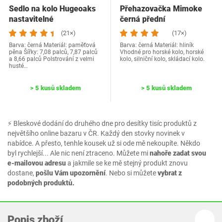
Sedlo na kolo Hugeoaks
Přehazovačka Mimoke
nastavitelné
černá přední
(21×)
(17×)
Barva: černá Materiál: paměťová
Barva: černá Materiál: hliník
pěna Šířky: 7,08 palců, 7,87 palců
Vhodné pro horské kolo, horské
a 8,66 palců Polstrování z velmi
kolo, silniční kolo, skládací kolo.
husté…
> 5 kusů skladem
> 5 kusů skladem
⚡ Bleskové dodání do druhého dne pro desítky tisíc produktů z
největšího online bazaru v ČR. Každý den stovky novinek v
nabídce. A přesto, tenhle kousek už si ode mě nekoupíte. Někdo
byl rychlejší... Ale nic není ztraceno. Můžete mi
nahoře zadat svou
e-mailovou adresu
a jakmile se ke mě stejný produkt znovu
dostane,
pošlu Vám upozornění
. Nebo si můžete
vybrat z
podobných produktů.
Popis zboží