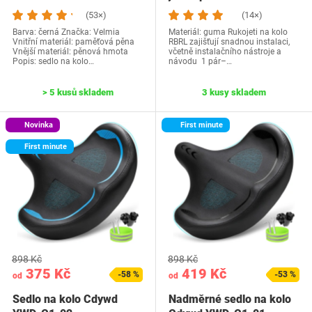
(53×)
(14×)
Barva: ‎černá Značka: Velmia
Materiál: guma Rukojeti na kolo
Vnitřní materiál: paměťová pěna
RBRL zajišťují snadnou instalaci,
Vnější materiál: pěnová hmota
včetně instalačního nástroje a
Popis: sedlo na kolo…
návodu 1 pár–…
> 5 kusů skladem
3 kusy skladem
Novinka
First minute
First minute
898 Kč
898 Kč
375 Kč
419 Kč
-58 %
-53 %
od
od
Sedlo na kolo Cdywd
Nadměrné sedlo na kolo