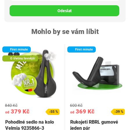
Odeslat
Mohlo by se vám líbit
First minute
First minute
O třetinu levnější
840 Kč
600 Kč
379 Kč
369 Kč
-55 %
-39 %
od
od
Pohodlné sedlo na kolo
Rukojeti RBRL gumové
Velmia 9235866-3
jeden pár