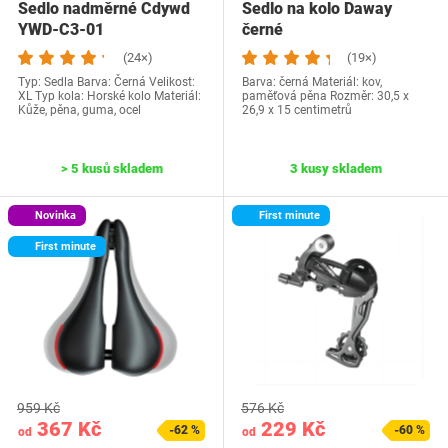
Sedlo nadměrné Cdywd
Sedlo na kolo Daway
YWD-C3-01
černé
(24×)
(19×)
Typ: Sedla Barva: Černá Velikost:
Barva: černá Materiál: kov,
XL Typ kola: Horské kolo Materiál:
paměťová pěna Rozměr: 30,5 x
Kůže, pěna, guma, ocel
26,9 x 15 centimetrů
> 5 kusů skladem
3 kusy skladem
Novinka
First minute
First minute
959 Kč
576 Kč
367 Kč
229 Kč
-62 %
-60 %
od
od