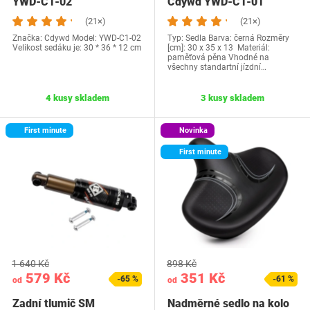
YWD-C1-02
Cdywd YWD-C1-01
(21×)
(21×)
Značka: Cdywd Model: ‎YWD-C1-02
Typ: Sedla Barva: černá Rozměry
Velikost sedáku je: 30 * 36 * 12 cm
[cm]: 30 x 35 x 13 Materiál:
paměťová pěna Vhodné na
všechny standartní jízdní…
4 kusy skladem
3 kusy skladem
First minute
Novinka
First minute
1 640 Kč
898 Kč
579 Kč
351 Kč
-65 %
-61 %
od
od
Zadní tlumič SM
Nadměrné sedlo na kolo