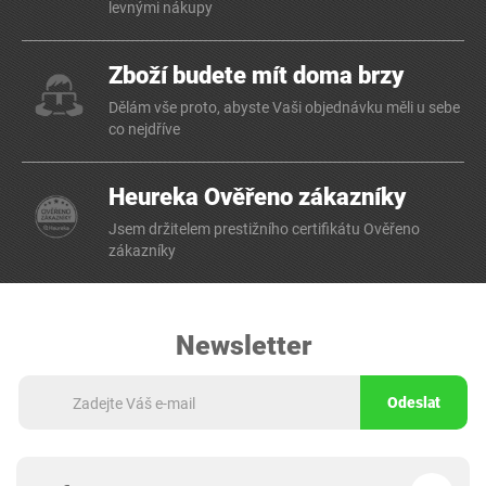
levnými nákupy
Zboží budete mít doma brzy
Dělám vše proto, abyste Vaši objednávku měli u sebe
co nejdříve
Heureka Ověřeno zákazníky
Jsem držitelem prestižního certifikátu Ověřeno
zákazníky
Newsletter
Odeslat