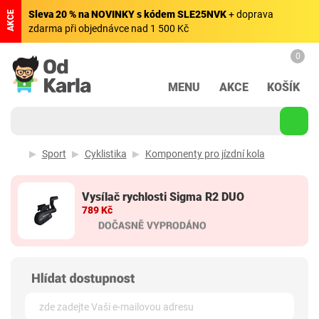
Sleva 20 % na NOVINKY s kódem SLE25NVK
+ doprava
AKCE
zdarma při objednávce nad 1 500 Kč
0
MENU
AKCE
KOŠÍK
Sport
Cyklistika
Komponenty pro jízdní kola
Vysílač rychlosti Sigma R2 DUO
789 Kč