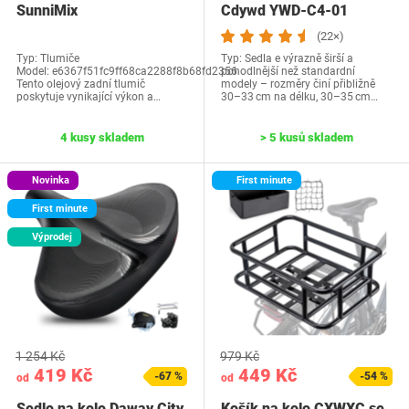
SunniMix
Cdywd YWD-C4-01
e6367f51fc9ff68ca22
(22×)
Typ: Tlumiče
Typ: Sedla e výrazně širší a
Model: e6367f51fc9ff68ca2288f8b68fd2356
pohodlnější než standardní
Tento olejový zadní tlumič
modely – rozměry činí přibližně
poskytuje vynikající výkon a…
30–33 cm na délku, 30–35 cm…
4 kusy skladem
> 5 kusů skladem
Novinka
First minute
First minute
Výprodej
1 254 Kč
979 Kč
419 Kč
449 Kč
-67 %
-54 %
od
od
Sedlo na kolo Daway City
Košík na kolo CXWXC se