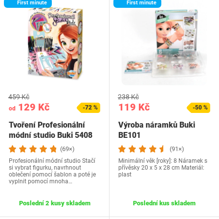
First minute
First minute
459 Kč
238 Kč
129 Kč
119 Kč
-72 %
-50 %
od
Tvoření Profesionální
Výroba náramků Buki
módní studio Buki 5408
BE101
(69×)
(91×)
Profesionální módní studio Stačí
Minimální věk [roky]: 8 Náramek s
si vybrat figurku, navrhnout
přívěsky ‎20 x 5 x 28 cm Materiál:
oblečení pomocí šablon a poté je
plast
vyplnit pomocí mnoha…
Poslední 2 kusy skladem
Poslední kus skladem