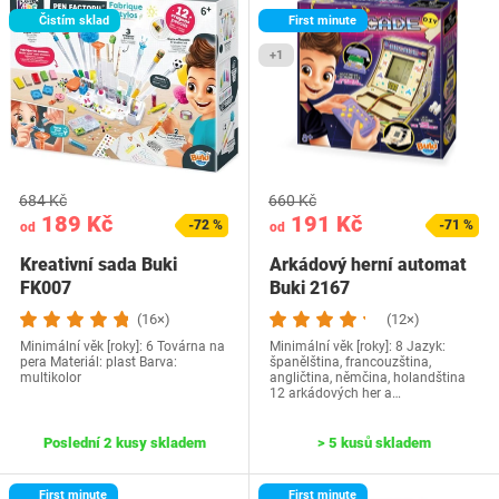
Čistím sklad
First minute
+1
684 Kč
660 Kč
189 Kč
191 Kč
-72 %
-71 %
od
od
Kreativní sada Buki
Arkádový herní automat
FK007
Buki 2167
(16×)
(12×)
Minimální věk [roky]: 6 Továrna na
Minimální věk [roky]: 8 Jazyk:‎
pera Materiál: plast Barva:
španělština, francouzština,
multikolor
angličtina, němčina, holandština
12 arkádových her a…
Poslední 2 kusy skladem
> 5 kusů skladem
First minute
First minute