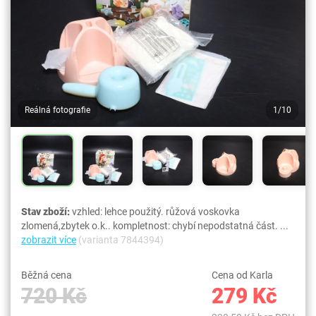
Reálná fotografie
1/10
Stav zboží:
vzhled: lehce použitý. růžová voskovka
zlomená,zbytek o.k.. kompletnost: chybí nepodstatná část. ...
zobrazit více
(varianta 7844394)
Běžná cena
Cena od Karla
720 Kč
279 Kč