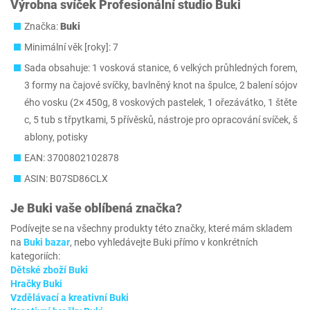
Výrobna svíček Profesionální studio Buki
Značka:
Buki
Minimální věk [roky]: 7
Sada obsahuje: 1 vosková stanice, 6 velkých průhledných forem,
3 formy na čajové svíčky, bavlněný knot na špulce, 2 balení sójov
ého vosku (2× 450g, 8 voskových pastelek, 1 ořezávátko, 1 štěte
c, 5 tub s třpytkami, 5 přívěsků, nástroje pro opracování svíček, š
ablony, potisky
EAN: 3700802102878
ASIN: B07SD86CLX
Je
Buki
vaše oblíbená značka?
Podívejte se na všechny produkty této značky, které mám skladem
na
Buki bazar
, nebo vyhledávejte Buki přímo v konkrétních
kategoriích:
Dětské zboží Buki
Hračky Buki
Vzdělávací a kreativní Buki