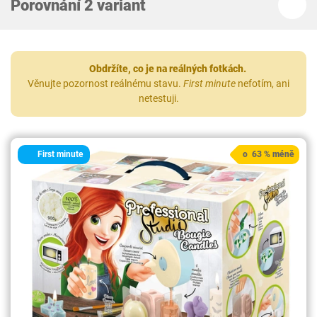
Porovnání 2 variant
Obdržíte, co je na reálných fotkách.
Věnujte pozornost reálnému stavu.
First minute
nefotím, ani
netestuji.
First minute
o 63 % méně