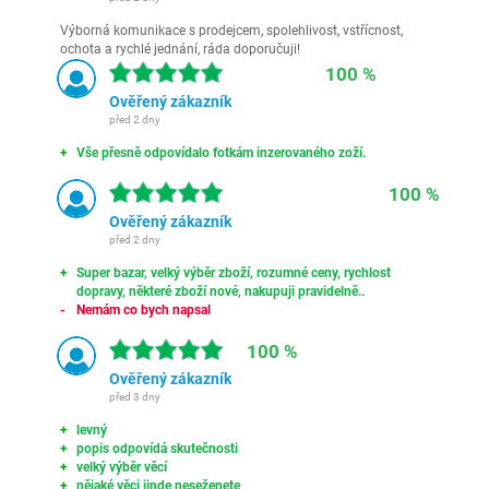
Výborná komunikace s prodejcem, spolehlivost, vstřícnost,
ochota a rychlé jednání, ráda doporučuji!
100 %
Ověřený zákazník
před 2 dny
Vše přesně odpovídalo fotkám inzerovaného zoží.
100 %
Ověřený zákazník
před 2 dny
Super bazar, velký výběr zboží, rozumné ceny, rychlost
dopravy, některé zboží nové, nakupuji pravidelně..
Nemám co bych napsal
100 %
Ověřený zákazník
před 3 dny
levný
popis odpovídá skutečnosti
velký výběr věcí
nějaké věci jinde neseženete