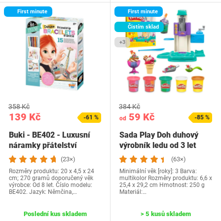
First minute
First minute
Čistím sklad
+3
358 Kč
384 Kč
139 Kč
59 Kč
-61 %
-85 %
od
Buki - BE402 - Luxusní
Sada Play Doh duhový
náramky přátelství
výrobník ledu od 3 let
(23×)
(63×)
Rozměry produktu: 20 x 4,5 x 24
Minimální věk [roky]: 3 Barva:
cm; 270 gramů doporučený věk
multikolor Rozměry produktu: 6,6 x
výrobce: Od 8 let. Číslo modelu:
25,4 x 29,2 cm Hmotnost: 250 g
BE402. Jazyk: Němčina,…
Materiál:…
Poslední kus skladem
> 5 kusů skladem