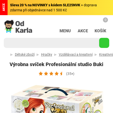
Sleva 20 % na NOVINKY s kódem SLE25NVK
+ doprava
AKCE
zdarma při objednávce nad 1 500 Kč
0
MENU
AKCE
KOŠÍK
Dětské zboží
Hračky
Vzdělávací a kreativní
Kreativn
Výrobna svíček Profesionální studio Buki
(35×)