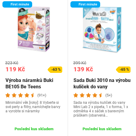
First minute
First minute
323 Kč
399 Kč
119 Kč
139 Kč
-63 %
-65 %
Výroba náramků Buki
Sada Buki 3010 na výrobu
BE105 Be Teens
kuliček do vany
(91×)
(5×)
Minimální věk [roky]: 8 Vyberte si
Sada na výrobu kuliček do vany
své perly a flitry, namíchejte barvy
Mini Lab 2 x pipeta, 1 x forma, 1 x
a vyrobte si náramky
odměrka 4 x sáček s barevným
práškem (obarvená…
Poslední kus skladem
Poslední kus skladem