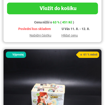
Vložit do košíku
Cena nižší o
63 %
(
451 Kč
)
Poslední kus skladem
U Vás 11. 8. - 12. 8.
Nabídni částku
Hlídat cenu
Výprodej
o 61 % méně