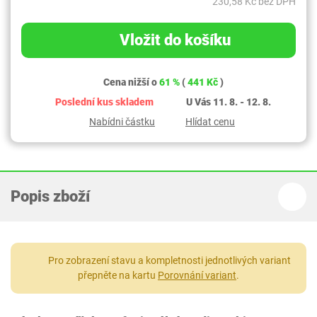
230,58 Kč bez DPH
Vložit do košíku
Cena nižší o
61 %
(
441 Kč
)
Poslední kus skladem
U Vás 11. 8. - 12. 8.
Nabídni částku
Hlídat cenu
Popis zboží
Pro zobrazení stavu a kompletnosti jednotlivých variant
přepněte na kartu
Porovnání variant
.