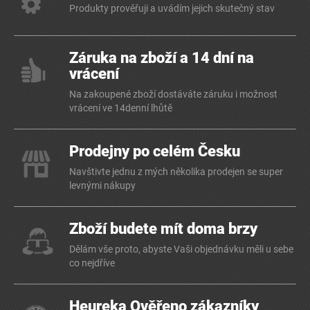
Produkty prověřuji a uvádím jejich skutečný stav
Záruka na zboží a 14 dní na
vrácení
Na zakoupené zboží dostáváte záruku i možnost
vrácení ve 14denní lhůtě
Prodejny po celém Česku
Navštivte jednu z mých několika prodejen se super
levnými nákupy
Zboží budete mít doma brzy
Dělám vše proto, abyste Vaši objednávku měli u sebe
co nejdříve
Heureka Ověřeno zákazníky