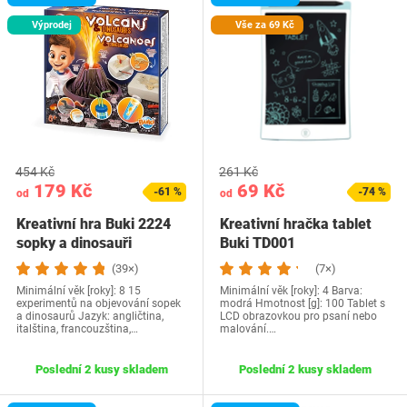
Výprodej
Vše za 69 Kč
454 Kč
261 Kč
179 Kč
69 Kč
-61 %
-74 %
od
od
Kreativní hra Buki 2224
Kreativní hračka tablet
sopky a dinosauři
Buki TD001
(39×)
(7×)
Minimální věk [roky]: 8 15
Minimální věk [roky]: 4 Barva:
experimentů na objevování sopek
modrá Hmotnost [g]: 100 Tablet s
a dinosaurů Jazyk: angličtina,
LCD obrazovkou pro psaní nebo
italština, francouzština,…
malování.…
Poslední 2 kusy skladem
Poslední 2 kusy skladem