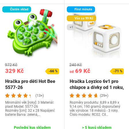
Čistím sklad
First minute
Vše za 99 Kč
+1
972 Kč
240 Kč
329 Kč
69 Kč
-66 %
-71 %
od
Hračka pro děti Hot Bee
Hračka Loyzico 6v1 pro
5577-26
chlapce a dívky od 1 roku,
…
(13×)
(29×)
Minimální věk [roky]: 3 Materiál:
Rozměry produktu: 8,89 x 8,89 x
plast Model: 5577-26
9,14 cm; 190 gramů doporučený
Rozměry [cm]: 32 x 28 Napájení:
věk výrobce: 18 měsíců - 3 roky.
baterie Barva: zelená,…
Číslo modelu: RC02. Cíl…
Poslední kus skladem
> 5 kusů skladem