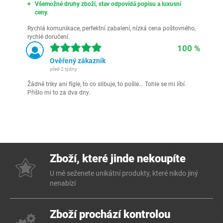
Všemožné druhy zboží, stav odpovídá popisu a luxusní
ceny.
Rychlá komunikace, perfektní zabalení, nízká cena poštovného,
rychlé doručení.
100 %
Ověřený zákazník
před 2 týdny
Žádné triky ani fígle, to co slibuje, to pošle... Tohle se mi líbí.
Přišlo mi to za dva dny.
Zboží, které jinde nekoupíte
U mě seženete unikátní produkty, které nikdo jiný
nenabízí
Zboží prochází kontrolou