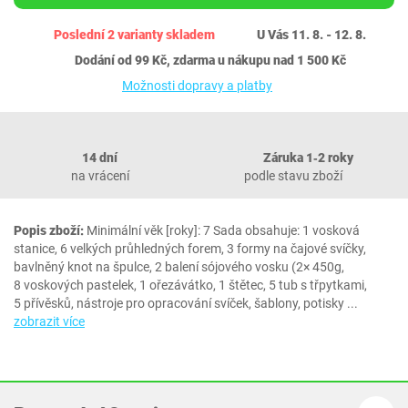
Poslední 2 varianty skladem
U Vás 11. 8. - 12. 8.
Dodání od 99 Kč, zdarma u nákupu nad 1 500 Kč
Možnosti dopravy a platby
14 dní
Záruka 1‐2 roky
na vrácení
podle stavu zboží
Popis zboží:
Minimální věk [roky]: 7 Sada obsahuje: 1 vosková
stanice, 6 velkých průhledných forem, 3 formy na čajové svíčky,
bavlněný knot na špulce, 2 balení sójového vosku (2× 450g,
8 voskových pastelek, 1 ořezávátko, 1 štětec, 5 tub s třpytkami,
5 přívěsků, nástroje pro opracování svíček, šablony, potisky
...
zobrazit více