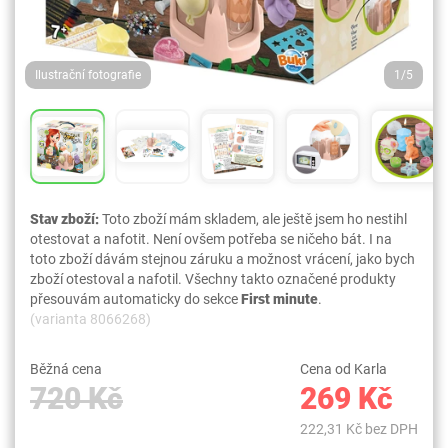
Ilustrační fotografie
1/5
Stav zboží:
Toto zboží mám skladem, ale ještě jsem ho nestihl
otestovat a nafotit. Není ovšem potřeba se ničeho bát. I na
toto zboží dávám stejnou záruku a možnost vrácení, jako bych
zboží otestoval a nafotil. Všechny takto označené produkty
přesouvám automaticky do sekce
First minute
.
(varianta 8066268)
Běžná cena
Cena od Karla
720 Kč
269 Kč
222,31 Kč bez DPH