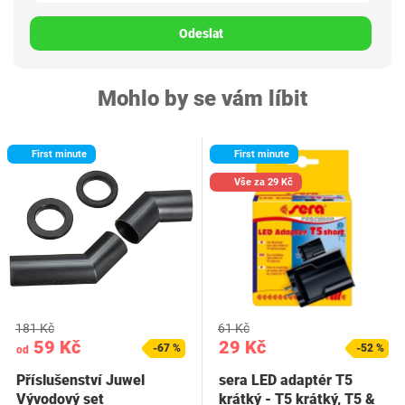
Odeslat
Mohlo by se vám líbit
First minute
First minute
Vše za 29 Kč
181 Kč
61 Kč
59 Kč
29 Kč
-67 %
-52 %
od
Příslušenství Juwel
sera LED adaptér T5
Vývodový set
krátký - T5 krátký, T5 &