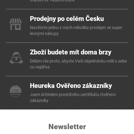
vrácení ve 14denní lhůtě
Prodejny po celém Česku
Navštivte jednu z mých několika prodejen se super
levnými nákupy
Zboží budete mít doma brzy
Dělám vše proto, abyste Vaši objednávku měli u sebe
co nejdříve
Heureka Ověřeno zákazníky
Jsem držitelem prestižního certifikátu Ověřeno
zákazníky
Newsletter