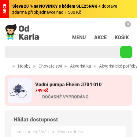
Sleva 20 % na NOVINKY s kódem SLE25NVK
+ doprava
AKCE
zdarma při objednávce nad 1 500 Kč
0
MENU
AKCE
KOŠÍK
Hobby
Chovatelství
Akvaristika
Akvaristické potřeb
Vodní pumpa Eheim 3704 010
749 Kč