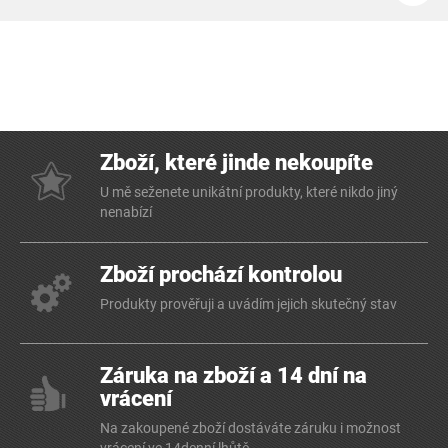
Zboží, které jinde nekoupíte
U mě seženete unikátní produkty, které nikdo jiný
nenabízí
Zboží prochází kontrolou
Produkty prověřuji a uvádím jejich skutečný stav
Záruka na zboží a 14 dní na
vrácení
Na zakoupené zboží dostáváte záruku i možnost