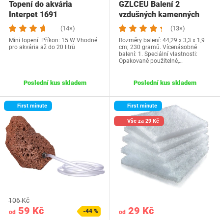
Topení do akvária
GZLCEU Balení 2
Interpet 1691
vzdušných kamenných
akvárií, 41,6 cm…
(14×)
(13×)
Mini topení Příkon: 15 W Vhodné
Rozměry balení: 44,29 x 3,3 x 1,9
pro akvária až do 20 litrů
cm; 230 gramů. Vícenásobné
balení: 1. Speciální vlastnosti:
Opakovaně použitelné,…
Poslední kus skladem
Poslední kus skladem
First minute
First minute
Vše za 29 Kč
106 Kč
59 Kč
29 Kč
-44 %
od
od