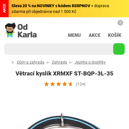
Sleva 20 % na NOVINKY s kódem 8SRPNOV
+ doprava
AKCE
zdarma při objednávce nad 1 500 Kč
0
MENU
AKCE
KOŠÍK
Dům a zahrada
Zahrada
Jezírka a doplňky
Větrací kyslík XRMXF ST-BQP-3L-35
(12×)