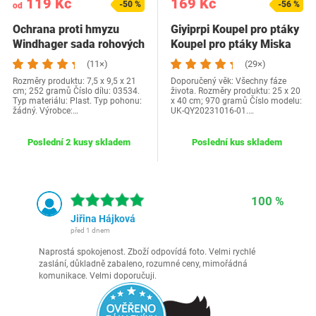
119 Kč
169 Kč
-50 %
-56 %
od
Ochrana proti hmyzu
Giyiprpi Koupel pro ptáky
Windhager sada rohových
Koupel pro ptáky Miska
konektorů…
na jídlo…
(11×)
(29×)
Rozměry produktu: 7,5 x 9,5 x 21
Doporučený věk: Všechny fáze
cm; 252 gramů Číslo dílu: 03534.
života. Rozměry produktu: 25 x 20
Typ materiálu: Plast. Typ pohonu:
x 40 cm; 970 gramů Číslo modelu:
žádný. Výrobce:…
UK-QY20231016-01.…
Poslední 2 kusy skladem
Poslední kus skladem
100 %
Jiřina Hájková
před 1 dnem
Naprostá spokojenost. Zboží odpovídá foto. Velmi rychlé
zaslání, důkladně zabaleno, rozumné ceny, mimořádná
komunikace. Velmi doporučuji.