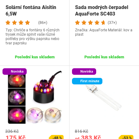
Solární fontána Aisitin
Sada modrých čerpadel
6,5W
AquaForte SC403
(86×)
(37×)
Typ: Chrliče a fontány 6 různých
Značka: AquaForte Materiál: kov a
trysek může splnit vaše různé
plast
potřeby pro výšku paprsku nebo
tvar paprsku
Poslední kus skladem
Poslední kus skladem
Novinka
Novinka
First minute
336 Kč
816 Kč
175 Kč
383 Kč
-48 %
-53 %
od