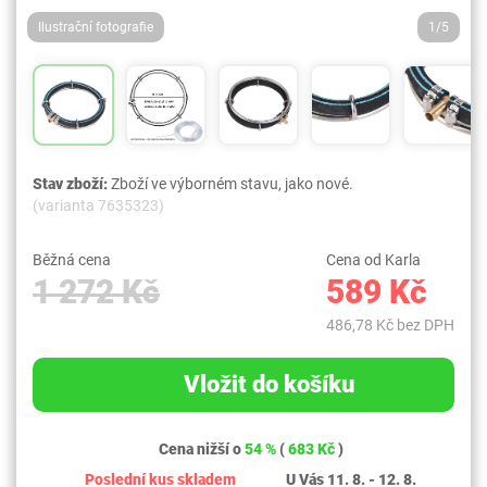
Ilustrační fotografie
1/5
Stav zboží:
Zboží ve výborném stavu, jako nové.
(varianta 7635323)
Běžná cena
Cena od Karla
1 272 Kč
589 Kč
486,78 Kč bez DPH
Vložit do košíku
Cena nižší o
54 %
(
683 Kč
)
Poslední kus skladem
U Vás 11. 8. - 12. 8.