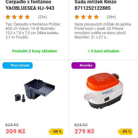
Čerpadlo s fontánou
Sada mřížek Kinzo
YAOBLUESEA HJ-943
8711252122885
(23×)
(36×)
Typ: Čerpadlo s fontánou Průtok:
Sada plovoucích mřížek do jezírka
800 l/h Výkon: 16 W Rozměry:
Počet kusů v sadě: 20 Přesné
10,3 x 7,8 x 7,5 cm Délka kabelu:
množství ověřte ve stavu zboží
2,7 m Použití…
Rozměry: 31 x 27 x…
Poslední 2 kusy skladem
> 5 kusů skladem
First minute
Novinka
624 Kč
624 Kč
309 Kč
279 Kč
-50 %
-55 %