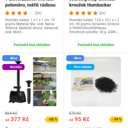
poloměru, měřič rádiusu
kroužek Humbucker
spodní…
Montážní rám snímače…
(2×)
(2×)
Rozměry balení: 1 x 1 x 1 cm; 10
Rozměry balení: 13,9 x 10,1 x 1,7
gramů Materiál těla: ocel. Barva:
cm; 30 gramů Označení výrobce:
Stříbrná. Materiál struny: nerezová
a19080200ux0689eueu.
ocel. Most:…
Hmotnost položky: 30 g. ASIN:…
Poslední kus skladem
Poslední kus skladem
Akce
Akce
Novinka
First minute
864 Kč
370 Kč
377 Kč
95 Kč
-56 %
-74 %
od
od