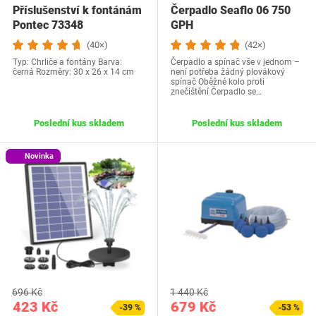
Příslušenství k fontánám
Čerpadlo Seaflo 06 750
Pontec 73348
GPH
(40×)
(42×)
Typ: Chrliče a fontány Barva:
Čerpadlo a spínač vše v jednom –
černá Rozměry: ‎30 x 26 x 14 cm
není potřeba žádný plovákový
spínač Oběžné kolo proti
znečištění Čerpadlo se…
Poslední kus skladem
Poslední kus skladem
Novinka
696 Kč
1 440 Kč
423 Kč
679 Kč
-39 %
-53 %