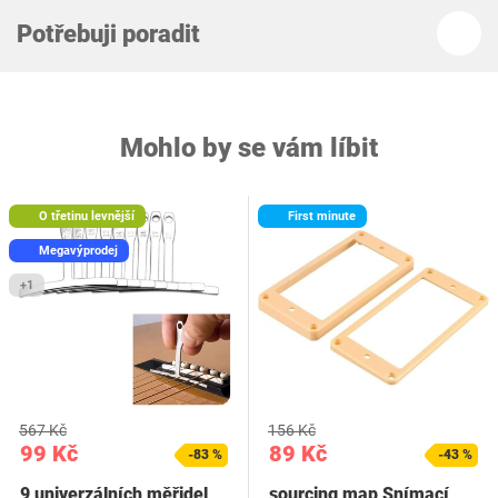
Potřebuji poradit
Mohlo by se vám líbit
O třetinu levnější
First minute
Megavýprodej
+1
567 Kč
156 Kč
99 Kč
89 Kč
-83 %
-43 %
9 univerzálních měřidel
sourcing map Snímací