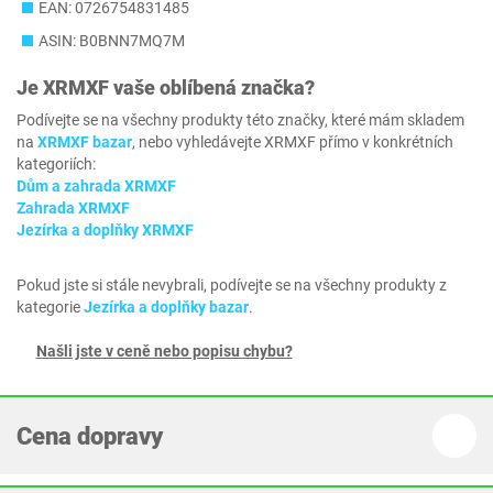
EAN: 0726754831485
ASIN: B0BNN7MQ7M
Je
XRMXF
vaše oblíbená značka?
Podívejte se na všechny produkty této značky, které mám skladem
na
XRMXF bazar
, nebo vyhledávejte XRMXF přímo v konkrétních
kategoriích:
Dům a zahrada XRMXF
Zahrada XRMXF
Jezírka a doplňky XRMXF
Pokud jste si stále nevybrali, podívejte se na všechny produkty z
kategorie
Jezírka a doplňky bazar
.
Našli jste v ceně nebo popisu chybu?
Cena dopravy