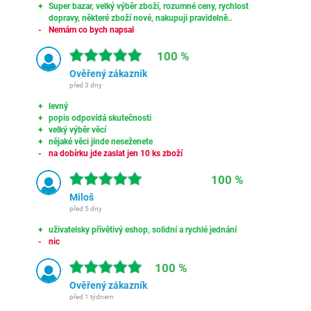
Super bazar, velký výběr zboží, rozumné ceny, rychlost
dopravy, některé zboží nové, nakupuji pravidelně..
Nemám co bych napsal
100 %
Ověřený zákazník
před 3 dny
levný
popis odpovídá skutečnosti
velký výběr věcí
nějaké věci jinde neseženete
na dobírku jde zaslat jen 10 ks zboží
100 %
Miloš
před 5 dny
uživatelsky přívětivý eshop, solidní a rychlé jednání
nic
100 %
Ověřený zákazník
před 1 týdnem