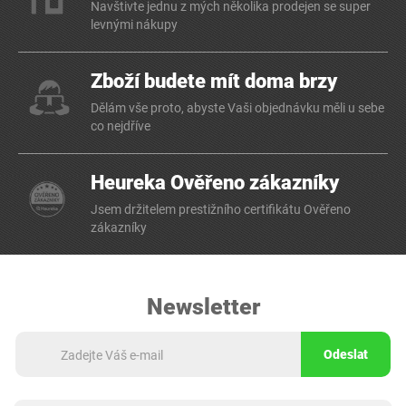
Navštivte jednu z mých několika prodejen se super
levnými nákupy
Zboží budete mít doma brzy
Dělám vše proto, abyste Vaši objednávku měli u sebe
co nejdříve
Heureka Ověřeno zákazníky
Jsem držitelem prestižního certifikátu Ověřeno
zákazníky
Newsletter
Odeslat