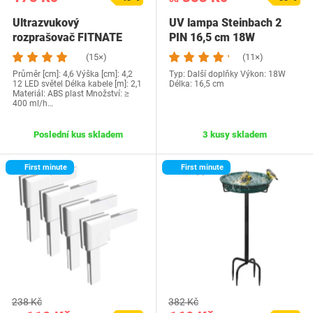
Ultrazvukový
UV lampa Steinbach 2
rozprašovač FITNATE
PIN 16,5 cm 18W
(15×)
(11×)
Průměr [cm]: 4,6 Výška [cm]: 4,2
Typ: Další doplňky Výkon: 18W
12 LED světel Délka kabele [m]: 2,1
Délka: 16,5 cm
Materiál: ABS plast Množství: ≥
400 ml/h…
Poslední kus skladem
3 kusy skladem
First minute
First minute
238 Kč
382 Kč