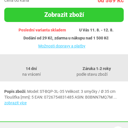
od 589 Kč
Cena od Karla
Zobrazit zboží
Poslední varianta skladem
U Vás 11. 8. - 12. 8.
Dodání od 29 Kč, zdarma u nákupu nad 1 500 Kč
Možnosti dopravy a platby
14 dní
Záruka 1‐2 roky
na vrácení
podle stavu zboží
Popis zboží:
Model: ‎ST-BQP-3L-35 Velikost: 3 smyčky / Ø 35 cm
Tloušťka [mm]: 5 EAN: 0726754831485 ASIN: B0BNN7MQ7M
...
zobrazit více