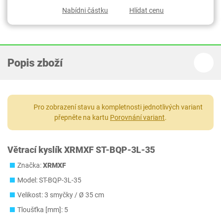
Nabídni částku
Hlídat cenu
Popis zboží
Pro zobrazení stavu a kompletnosti jednotlivých variant
přepněte na kartu
Porovnání variant
.
Větrací kyslík XRMXF ST-BQP-3L-35
Značka:
XRMXF
Model: ‎ST-BQP-3L-35
Velikost: 3 smyčky / Ø 35 cm
Tloušťka [mm]: 5