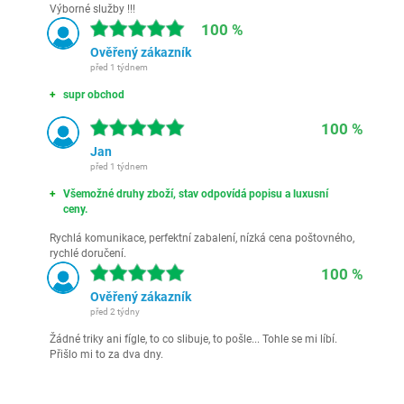
Výborné služby !!!
100 %
Ověřený zákazník
před 1 týdnem
supr obchod
100 %
Jan
před 1 týdnem
Všemožné druhy zboží, stav odpovídá popisu a luxusní
ceny.
Rychlá komunikace, perfektní zabalení, nízká cena poštovného,
rychlé doručení.
100 %
Ověřený zákazník
před 2 týdny
Žádné triky ani fígle, to co slibuje, to pošle... Tohle se mi líbí.
Přišlo mi to za dva dny.