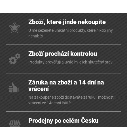
Zboží, které jinde nekoupíte
U mě seženete unikátní produkty, které nikdo jiný
nenabízí
Zboží prochází kontrolou
Produkty prověřuji a uvádím jejich skutečný stav
Záruka na zboží a 14 dní na
vrácení
Na zakoupené zboží dostáváte záruku i možnost
vrácení ve 14denní lhůtě
Prodejny po celém Česku