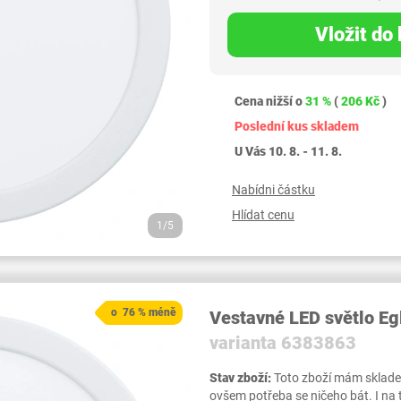
Vložit do
Cena nižší o
31 %
(
206 Kč
)
Poslední kus skladem
U Vás 10. 8. - 11. 8.
Nabídni částku
Hlídat cenu
1/5
o 76 % méně
Vestavné LED světlo Eg
varianta 6383863
Stav zboží:
Toto zboží mám skladem,
ovšem potřeba se ničeho bát. I na