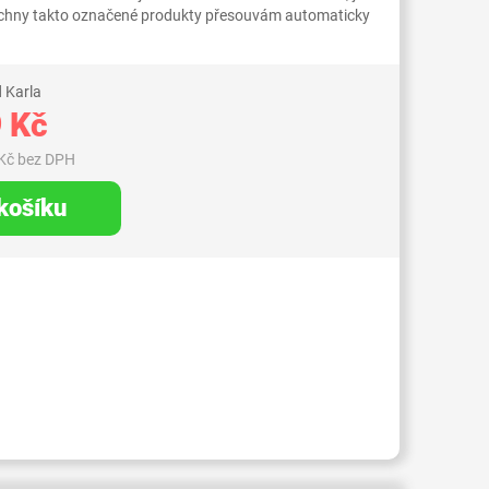
Všechny takto označené produkty přesouvám automaticky
 Karla
 Kč
Kč bez DPH
 košíku