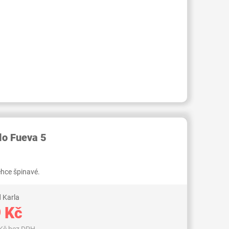
RID000006350941
lo Fueva 5
ehce špinavé.
 Karla
 Kč