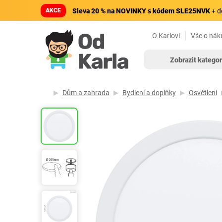
AKCE
Sleva 20 % na NOVINKY s kódem SLE25NVK
+ d
O Karlovi
Vše o nák
Zobrazit kategor
Dům a zahrada
Bydlení a doplňky
Osvětlení