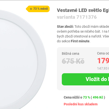
o 73 % méně
Vestavné LED světlo Eg
varianta 7171376
Stav zboží:
Toto zboží mám skladem,
ovšem potřeba se ničeho bát. I na
bych zboží otestoval a nafotil. 
do sekce
First minute
.
Cena od
Běžná cena
179
675 Kč
147,93 
Vložit do
Cena nižší o
73 %
(
496 Kč
)
Poslední kus skladem