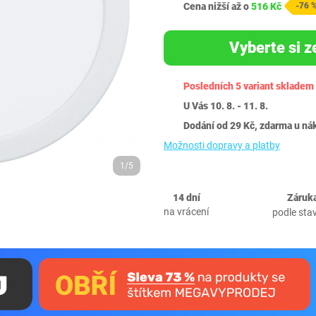
Cena nižší až o
516 Kč
-76 
Vyberte si z
Posledních 5 variant skladem
U Vás 10. 8. - 11. 8.
Dodání od 29 Kč, zdarma u ná
Možnosti dopravy a platby
1/5
14 dní
Záruka
na vrácení
podle sta