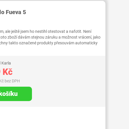
RID000006221123
lo Fueva 5
 ale ještě jsem ho nestihl otestovat a nafotit. Není
 toto zboží dávám stejnou záruku a možnost vrácení, jako
Všechny takto označené produkty přesouvám automaticky
 Karla
 Kč
Kč bez DPH
 košíku