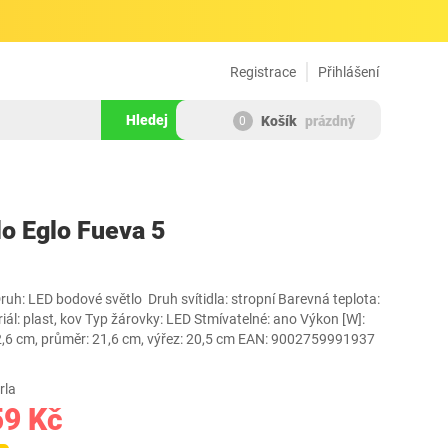
Registrace
Přihlášení
Hledej
Košík
prázdný
0
1116343
o Eglo Fueva 5
uh: LED bodové světlo Druh svítidla: stropní Barevná teplota:
iál: plast, kov Typ žárovky: LED Stmívatelné: ano Výkon [W]:
2,6 cm, průměr: 21,6 cm, výřez: 20,5 cm EAN: 9002759991937
rla
59 Kč