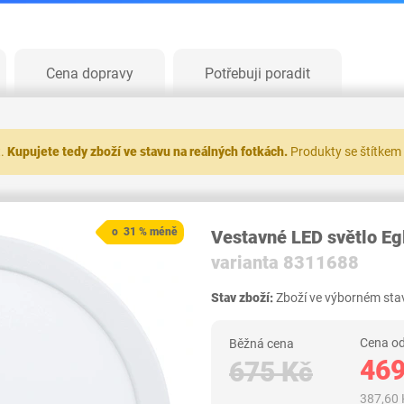
Cena dopravy
Potřebuji poradit
t.
Kupujete tedy zboží ve stavu na reálných fotkách.
Produkty se štítkem
o 31 % méně
Vestavné LED světlo Eg
varianta 8311688
Stav zboží:
Zboží ve výborném stav
Cena od
Běžná cena
469
675 Kč
387,60 