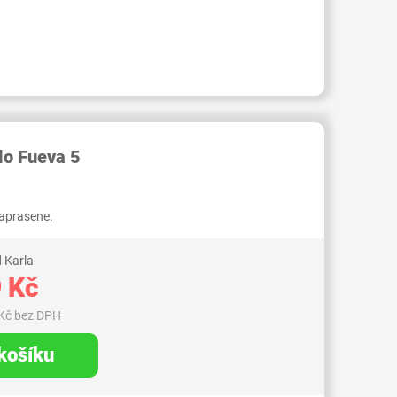
RID000007176244
lo Fueva 5
zaprasene.
 Karla
 Kč
Kč bez DPH
 košíku