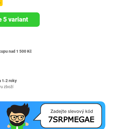
%
e 5 variant
kupu nad 1 500 Kč
 1‐2 roky
vu zboží