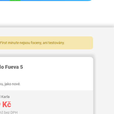
First minute
nejsou foceny, ani testovány.
RID000007270245
lo Fueva 5
u, jako nové.
 Karla
 Kč
Kč bez DPH