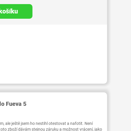
 košíku
RID000005451129
lo Fueva 5
 ale ještě jsem ho nestihl otestovat a nafotit. Není
 toto zboží dávám stejnou záruku a možnost vrácení, jako