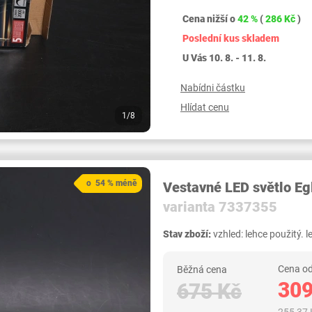
Cena nižší o
42 %
(
286 Kč
)
Poslední kus skladem
U Vás 10. 8. - 11. 8.
Nabídni částku
Hlídat cenu
1/8
o 54 % méně
Vestavné LED světlo Eg
varianta 7337355
Stav zboží:
vzhled: lehce použitý. l
Cena od
Běžná cena
309
675 Kč