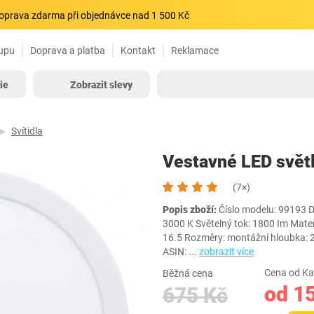
oprava zdarma při objednávce nad 1 500 Kč
upu
Doprava a platba
Kontakt
Reklamace
ie
Zobrazit slevy
Svítidla
Vestavné LED světl
(7×)
Popis zboží:
Číslo modelu: 99193 Dr
3000 K Světelný tok: 1800 Im Mater
16.5 Rozměry: montážní hloubka: 
ASIN:
...
zobrazit více
Cena od Ka
Běžná cena
od 1
675 Kč