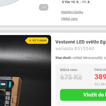
U Vás 10. 8. - 11. 8.
1/5
Nabídni částku
Hlídat cenu
o 42 % méně
Vestavné LED světlo Eg
varianta 8315240
Stav zboží:
vzhled: lehce použitý. 
Cena od
Běžná cena
389
675 Kč
321,49 
Vložit do