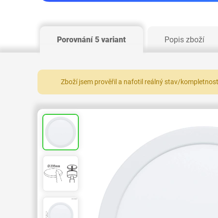
Porovnání 5 variant
Popis zboží
Zboží jsem prověřil a nafotil reálný stav/kompletnos