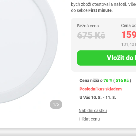
bych zboží otestoval a nafotil. 
do sekce
First minute
.
Cena od
Běžná cena
159
675 Kč
131,40 
Vložit do
Cena nižší o
76 %
(
516 Kč
)
Poslední kus skladem
U Vás 10. 8. - 11. 8.
1/5
Nabídni částku
Hlídat cenu