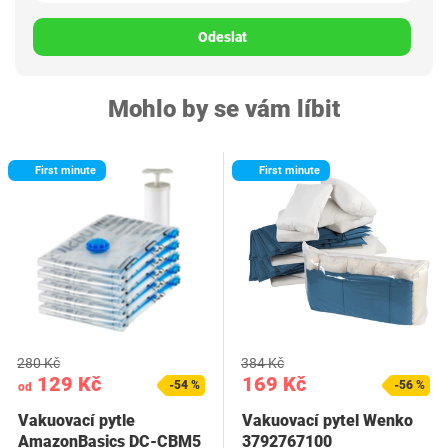
Odeslat
Mohlo by se vám líbit
First minute
First minute
280 Kč
384 Kč
129 Kč
169 Kč
-54 %
-56 %
od
Vakuovací pytle
Vakuovací pytel Wenko
AmazonBasics DC-CBM5
3792767100