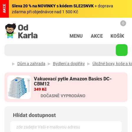
Sleva 20 % na NOVINKY s kódem SLE25NVK
+ doprava
AKCE
zdarma při objednávce nad 1 500 Kč
0
MENU
AKCE
KOŠÍK
Dům a zahrada
Bydlení a doplňky
Úložné boxy, koše a k
Vakuovací pytle Amazon Basics DC-
CBM12
349 Kč