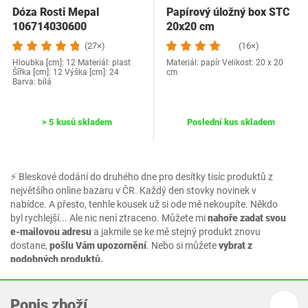
Dóza Rosti Mepal
Papírový úložný box STC
106714030600
20x20 cm
(27×)
(16×)
Hloubka [cm]: 12 Materiál: plast
Materiál: papír Velikost: 20 x 20
Šířka [cm]: 12 Výška [cm]: 24
cm
Barva: bílá
> 5 kusů skladem
Poslední kus skladem
⚡ Bleskové dodání do druhého dne pro desítky tisíc produktů z
největšího online bazaru v ČR. Každý den stovky novinek v
nabídce. A přesto, tenhle kousek už si ode mě nekoupíte. Někdo
byl rychlejší... Ale nic není ztraceno. Můžete mi
nahoře zadat svou
e-mailovou adresu
a jakmile se ke mě stejný produkt znovu
dostane,
pošlu Vám upozornění
. Nebo si můžete
vybrat z
podobných produktů.
Popis zboží