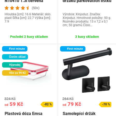
N10410 1.3l červená
držáků parkovacích lístků
pro…
(50×)
Hloubka [cm]: 16.6 Materiál: sklo.
Výrobce: Xinjoduz. Značka:
plast Šířka [cm]: 22.7 Výška [cm]:
Xinjoduz. Hmotnost položky: 50 g.
7.9
Rozměry produktu: 13 x 7,2 x 0,1
cm; 50 gramů Číslo…
Poslední 2 kusy skladem
3 kusy skladem
First minute
First minute
Čistím sklad
Výprodej
Vše za 99 Kč
324 Kč
264 Kč
59 Kč
79 Kč
-82 %
-70 %
od
od
Plastová dóza Emsa
Samolepící držák