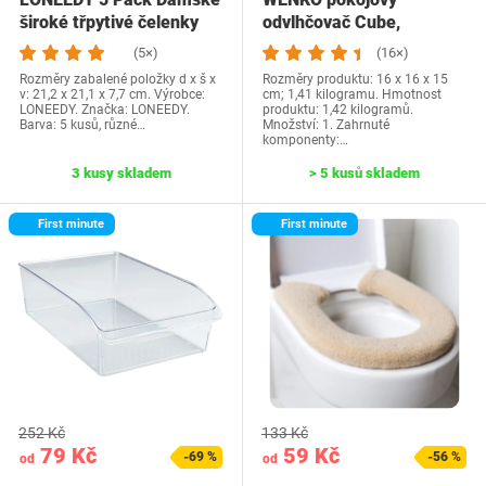
široké třpytivé čelenky
odvlhčovač Cube,
Sametová…
odvlhčovač s 1 kg
(5×)
(16×)
blokem…
Rozměry zabalené položky d x š x
Rozměry produktu: 16 x 16 x 15
v: 21,2 x 21,1 x 7,7 cm. Výrobce:
cm; 1,41 kilogramu. Hmotnost
LONEEDY. Značka: LONEEDY.
produktu: 1,42 kilogramů.
Barva: 5 kusů, různé…
Množství: 1. Zahrnuté
komponenty:…
3 kusy skladem
> 5 kusů skladem
First minute
First minute
252 Kč
133 Kč
79 Kč
59 Kč
-69 %
-56 %
od
od