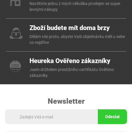
Navštivte jednu z mých několika prodejen se super
levnými nákupy
Zboží budete mít doma brzy
Dělám vše proto, abyste Vaši objednávku měli u sebe
co nejdříve
Heureka Ověřeno zákazníky
Jsem držitelem prestižního certifikátu Ověřeno
zákazníky
Newsletter
Odeslat