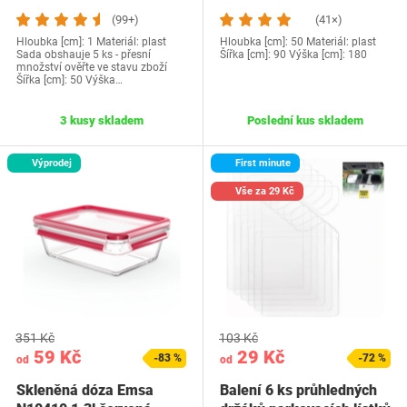
(99+)
(41×)
Hloubka [cm]: 1 Materiál: plast
Hloubka [cm]: 50 Materiál: plast
Sada obshauje 5 ks - přesní
Šířka [cm]: 90 Výška [cm]: 180
množství ověřte ve stavu zboží
Šířka [cm]: 50 Výška…
3 kusy skladem
Poslední kus skladem
Výprodej
First minute
Vše za 29 Kč
351 Kč
103 Kč
59 Kč
29 Kč
-83 %
-72 %
od
od
Skleněná dóza Emsa
Balení 6 ks průhledných