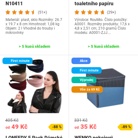
N10411
toaletního papíru
ROUMIO, držák role…
(51×)
(29×)
Materiál: plast, sklo Rozměry: 26.7
Výrobce: RouMio. Číslo položky:
x 19.7 x 8 cm Hmotnost: 1,08 kg
A0001. Rozměry produktu: 17,6 x
Objem: 2 l Vhodné do trouby i
4,8 x 2,51 cm; 210 gramů Číslo
mikrovlnky
modelu: A0001-ZJJ.…
> 5 kusů skladem
> 5 kusů skladem
First minute
Akce
First minute
Výprodej
Vše za 69 Kč
405 Kč
331 Kč
49 Kč
35 Kč
-88 %
-89 %
od
od
LONEEDY 5 Pack Dámské
WENKO pokojový