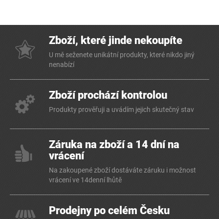
Zboží, které jinde nekoupíte
U mě seženete unikátní produkty, které nikdo jiný
nenabízí
Zboží prochází kontrolou
Produkty prověřuji a uvádím jejich skutečný stav
Záruka na zboží a 14 dní na
vrácení
Na zakoupené zboží dostáváte záruku i možnost
vrácení ve 14denní lhůtě
Prodejny po celém Česku