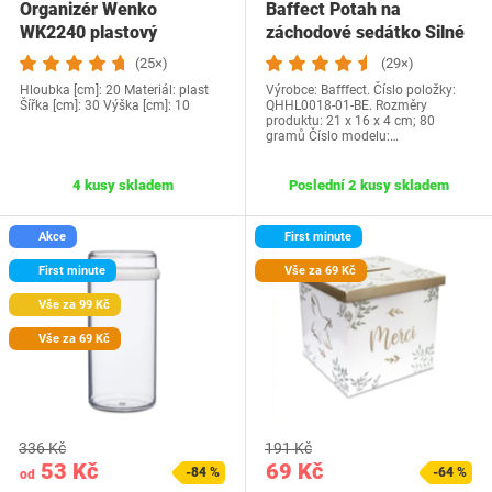
Organizér Wenko
Baffect Potah na
WK2240 plastový
záchodové sedátko Silné
polštářky…
(25×)
(29×)
Hloubka [cm]: 20 Materiál: plast
Výrobce: Bafffect. Číslo položky:
Šířka [cm]: 30 Výška [cm]: 10
QHHL0018-01-BE. Rozměry
produktu: 21 x 16 x 4 cm; 80
gramů Číslo modelu:…
4 kusy skladem
Poslední 2 kusy skladem
Akce
First minute
First minute
Vše za 69 Kč
Vše za 99 Kč
Vše za 69 Kč
336 Kč
191 Kč
53 Kč
69 Kč
-84 %
-64 %
od