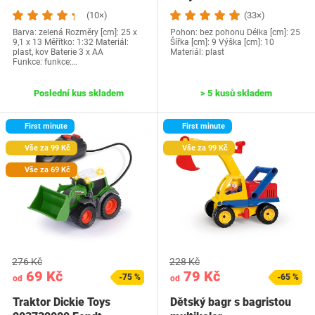
(10×)
(33×)
Barva: zelená Rozměry [cm]: 25 x
Pohon: bez pohonu Délka [cm]: 25
9,1 x 13 Měřítko: 1:32 Materiál:
Šířka [cm]: 9 Výška [cm]: 10
plast, kov Baterie 3 x AA
Materiál: plast
Funkce: funkce:…
Poslední kus skladem
> 5 kusů skladem
First minute
First minute
Vše za 99 Kč
Vše za 99 Kč
Vše za 69 Kč
276 Kč
228 Kč
69 Kč
79 Kč
-75 %
-65 %
od
od
Traktor Dickie Toys
Dětský bagr s bagristou