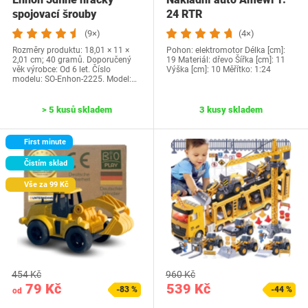
spojovací šrouby
24 RTR
Příslušenství k autům…
(9×)
(4×)
Rozměry produktu: 18,01 × 11 ×
Pohon: elektromotor Délka [cm]:
2,01 cm; 40 gramů. Doporučený
19 Materiál: dřevo Šířka [cm]: 11
věk výrobce: Od 6 let. Číslo
Výška [cm]: 10 Měřítko: 1:24
modelu: SO-Enhon-2225. Model:…
> 5 kusů skladem
3 kusy skladem
First minute
Čistím sklad
Vše za 99 Kč
454 Kč
960 Kč
79 Kč
539 Kč
-83 %
-44 %
od