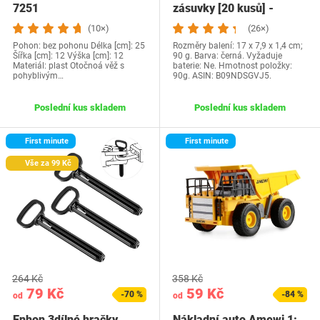
7251
zásuvky [20 kusů] -
chránič zásuvky…
(10×)
(26×)
Pohon: bez pohonu Délka [cm]: 25
Rozměry balení: 17 x 7,9 x 1,4 cm;
Šířka [cm]: 12 Výška [cm]: 12
90 g. Barva: černá. Vyžaduje
Materiál: plast Otočnoá věž s
baterie: Ne. Hmotnost položky:
pohyblivým…
90g. ASIN: B09NDSGVJ5.
Poslední kus skladem
Poslední kus skladem
First minute
First minute
Vše za 99 Kč
264 Kč
358 Kč
79 Kč
59 Kč
-70 %
-84 %
od
od
Enhon 3dílné hračky
Nákladní auto Amewi 1: