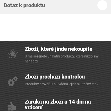
Dotaz k produktu
Zboží, které jinde nekoupíte
U mě seženete unikátní produkty, které nikdo jiný
nenabízí
Zboží prochází kontrolou
Produkty prověřuji a uvádím jejich skutečný stav
Záruka na zboží a 14 dní na
vrácení