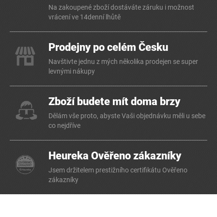
Na zakoupené zboží dostáváte záruku i možnost
vrácení ve 14denní lhůtě
Prodejny po celém Česku
Navštivte jednu z mých několika prodejen se super
levnými nákupy
Zboží budete mít doma brzy
Dělám vše proto, abyste Vaši objednávku měli u sebe
co nejdříve
Heureka Ověřeno zákazníky
Jsem držitelem prestižního certifikátu Ověřeno
zákazníky