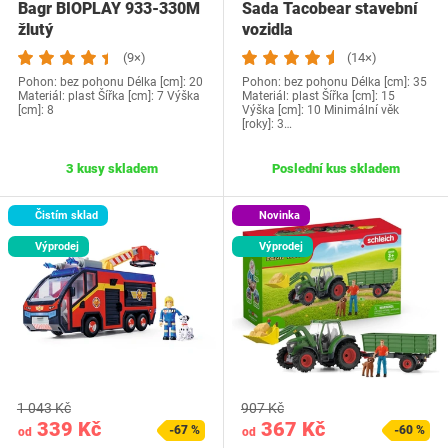
Bagr BIOPLAY 933-330M
Sada Tacobear stavební
žlutý
vozidla
(9×)
(14×)
Pohon: bez pohonu Délka [cm]: 20
Pohon: bez pohonu Délka [cm]: 35
Materiál: plast Šířka [cm]: 7 Výška
Materiál: plast Šířka [cm]: 15
[cm]: 8
Výška [cm]: 10 Minimální věk
[roky]: 3…
3 kusy skladem
Poslední kus skladem
Čistím sklad
Novinka
Výprodej
Výprodej
1 043 Kč
907 Kč
339 Kč
367 Kč
-67 %
-60 %
od
od