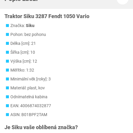
Traktor Siku 3287 Fendt 1050 Vario
Značka:
Siku
Pohon: bez pohonu
Délka [cm]: 21
Šířka [cm]: 10
Výška [cm]: 12
Měřítko: 1:32
Minimální věk [roky]: 3
Materiál: plast, kov
Odnímatelná kabina
EAN: 4006874032877
ASIN: B01BPF2TAM
Je
Siku
vaše oblíbená značka?