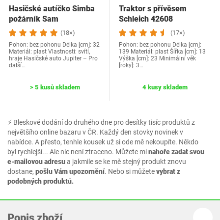
Hasičské autíčko Simba
Traktor s přívěsem
požárník Sam
Schleich 42608
(18×)
(17×)
Pohon: bez pohonu Délka [cm]: 32
Pohon: bez pohonu Délka [cm]:
Materiál: plast Vlastnosti: svítí,
139 Materiál: plast Šířka [cm]: 13
hraje Hasičské auto Jupiter – Pro
Výška [cm]: 23 Minimální věk
další…
[roky]: 3…
> 5 kusů skladem
4 kusy skladem
⚡ Bleskové dodání do druhého dne pro desítky tisíc produktů z
největšího online bazaru v ČR. Každý den stovky novinek v
nabídce. A přesto, tenhle kousek už si ode mě nekoupíte. Někdo
byl rychlejší... Ale nic není ztraceno. Můžete mi
nahoře zadat svou
e-mailovou adresu
a jakmile se ke mě stejný produkt znovu
dostane,
pošlu Vám upozornění
. Nebo si můžete
vybrat z
podobných produktů.
Popis zboží