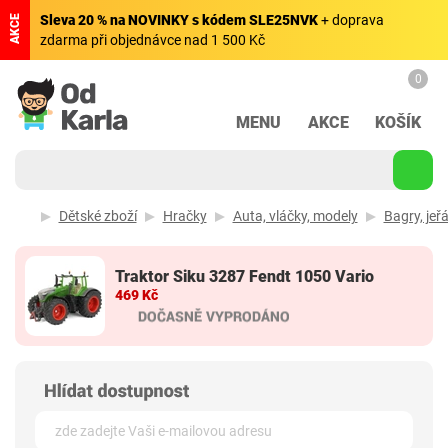
Sleva 20 % na NOVINKY s kódem SLE25NVK
+ doprava
AKCE
zdarma při objednávce nad 1 500 Kč
0
MENU
AKCE
KOŠÍK
Dětské zboží
Hračky
Auta, vláčky, modely
Bagry, jeřá
Traktor Siku 3287 Fendt 1050 Vario
469 Kč