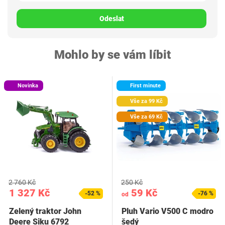
Odeslat
Mohlo by se vám líbit
Novinka
First minute
Vše za 99 Kč
Vše za 69 Kč
2 760 Kč
250 Kč
1 327 Kč
59 Kč
-52 %
-76 %
od
Zelený traktor John
Pluh Vario V500 C modro
Deere Siku 6792
šedý