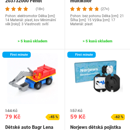
203732000 Fendt
multikolor
(18×)
(27×)
Pohon: elektromotor Délka [cm]:
Pohon: bez pohonu Délka [cm]: 21
14 Materiál: plast, kov Minimální
Šířka [cm]: 15 Výška [cm]: 17
věk [roky]: 3 Vlastnosti: svítí
Materiál: plast
> 5 kusů skladem
> 5 kusů skladem
First minute
First minute
144 Kč
157 Kč
79 Kč
59 Kč
-45 %
-62 %
Dětské auto Bagr Lena
Norjews dětská pojistka