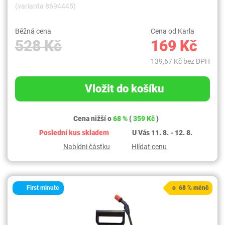
(varianta 8694445)
Běžná cena
Cena od Karla
528 Kč
169 Kč
139,67 Kč bez DPH
Vložit do košíku
Cena nižší o
68 %
(
359 Kč
)
Poslední kus skladem
U Vás 11. 8. - 12. 8.
Nabídni částku
Hlídat cenu
First minute
o 68 % méně