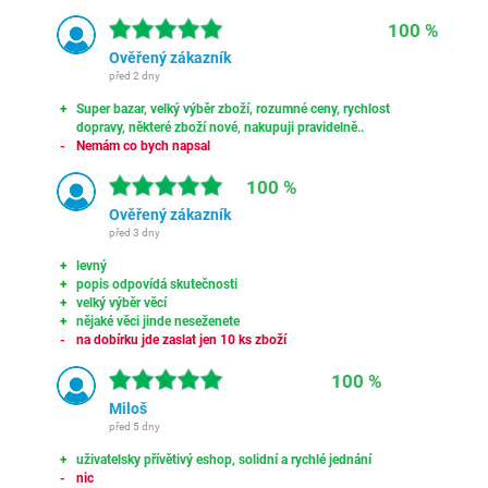
100 %
Ověřený zákazník
před 2 dny
Super bazar, velký výběr zboží, rozumné ceny, rychlost
dopravy, některé zboží nové, nakupuji pravidelně..
Nemám co bych napsal
100 %
Ověřený zákazník
před 3 dny
levný
popis odpovídá skutečnosti
velký výběr věcí
nějaké věci jinde neseženete
na dobírku jde zaslat jen 10 ks zboží
100 %
Miloš
před 5 dny
uživatelsky přívětivý eshop, solidní a rychlé jednání
nic