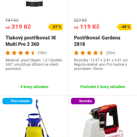
747 Kč
227 Kč
319 Kč
119 Kč
-57 %
-48 %
od
od
Tlakový postřikovač IK
Postřikovač Gardena
Multi Pro 2 360
2818
(18×)
(33×)
Materiál: plast Objem: 1,5 l Systém
Rozměry: ‎13.97 x 3.81 x 3.81 cm
360° umožňuje stříkání ve všech
Regulovatelné: ano Pro hadice s
polohách.
průměrem 19mm
4 kusy skladem
Poslední 2 kusy skladem
First minute
Novinka