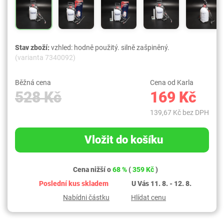
Stav zboží:
vzhled: hodně použitý. silně zašpiněný.
(varianta 7340092)
Běžná cena
Cena od Karla
528 Kč
169 Kč
139,67 Kč bez DPH
Vložit do košíku
Cena nižší o
68 %
(
359 Kč
)
Poslední kus skladem
U Vás 11. 8. - 12. 8.
Nabídni částku
Hlídat cenu