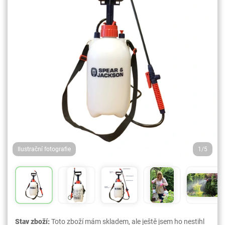
Ilustrační fotografie
1/5
Stav zboží:
Toto zboží mám skladem, ale ještě jsem ho nestihl