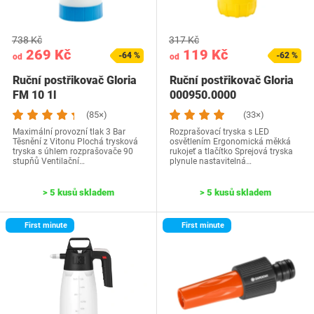
738 Kč
317 Kč
269 Kč
119 Kč
-64 %
-62 %
od
od
Ruční postřikovač Gloria
Ruční postřikovač Gloria
FM 10 1l
000950.0000
(85×)
(33×)
Maximální provozní tlak 3 Bar
Rozprašovací tryska s LED
Těsnění z Vitonu Plochá trysková
osvětlením Ergonomická měkká
tryska s úhlem rozprašovače 90
rukojeť a tlačítko Sprejová tryska
stupňů Ventilační…
plynule nastavitelná…
> 5 kusů skladem
> 5 kusů skladem
First minute
First minute