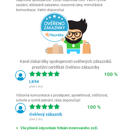
Naprostá spokojenost. Zboží odpovídá foto. Velmi rychlé
zaslání, důkladně zabaleno, rozumné ceny, mimořádná
komunikace. Velmi doporučuji.
Karel získal díky spokojenosti ověřených zákazníků
prestižní certifikát Ověřeno zákazníky
100 %
LK94
před 2 dny
Výborná komunikace s prodejcem, spolehlivost, vstřícnost,
ochota a rychlé jednání, ráda doporučuji!
100 %
Ověřený zákazník
před 2 dny
Vše přesně odpovídalo fotkám inzerovaného zoží.