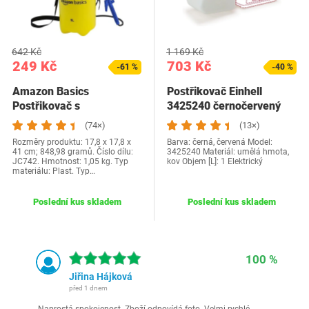
642 Kč
1 169 Kč
249 Kč
703 Kč
-61 %
-40 %
Amazon Basics
Postřikovač Einhell
Postřikovač s
3425240 černočervený
nastavitelným
(74×)
(13×)
spouštěcím…
Rozměry produktu: 17,8 x 17,8 x
Barva: černá, červená Model:
41 cm; 848,98 gramů. Číslo dílu:
‎3425240 Materiál: umělá hmota,
JC742. Hmotnost: 1,05 kg. Typ
kov Objem [L]: 1 Elektrický
materiálu: Plast. Typ…
Poslední kus skladem
Poslední kus skladem
100 %
Jiřina Hájková
před 1 dnem