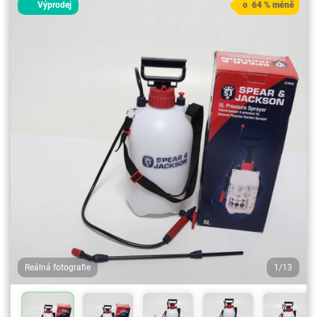
Výprodej
o 64 % méně
Reálná fotografie
1/13