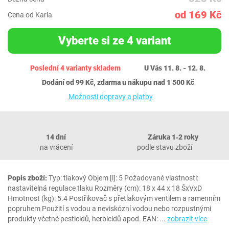
od 169 Kč
Cena od Karla
Vyberte si ze 4 variant
Poslední 4 varianty skladem
U Vás 11. 8. - 12. 8.
Dodání od 99 Kč, zdarma u nákupu nad 1 500 Kč
Možnosti dopravy a platby
14 dní
Záruka 1‐2 roky
na vrácení
podle stavu zboží
Popis zboží:
Typ: tlakový Objem [l]: 5 Požadované vlastnosti:
nastavitelná regulace tlaku Rozměry (cm): 18 x 44 x 18 ŠxVxD
Hmotnost (kg): 5.4 Postřikovač s přetlakovým ventilem a ramenním
popruhem Použití s vodou a neviskózní vodou nebo rozpustnými
produkty včetně pesticidů, herbicidů apod. EAN:
...
zobrazit více