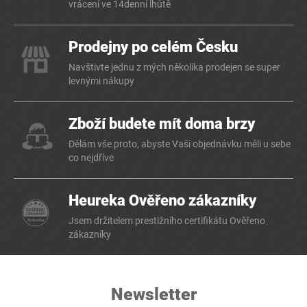
vrácení ve 14denní lhůtě
Prodejny po celém Česku
Navštivte jednu z mých několika prodejen se super
levnými nákupy
Zboží budete mít doma brzy
Dělám vše proto, abyste Vaši objednávku měli u sebe
co nejdříve
Heureka Ověřeno zákazníky
Jsem držitelem prestižního certifikátu Ověřeno
zákazníky
Newsletter