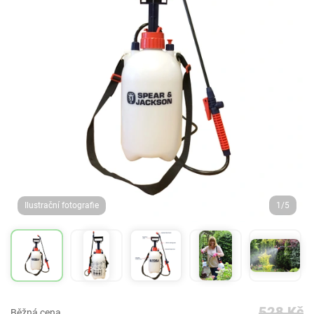
Ilustrační fotografie
1/5
528 Kč
Běžná cena