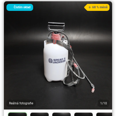
Čistím sklad
o 68 % méně
Reálná fotografie
1/10