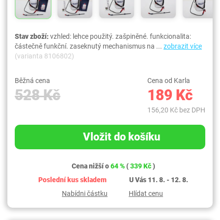
Stav zboží:
vzhled: lehce použitý. zašpiněné. funkcionalita:
částečně funkční. zaseknutý mechanismus na ...
zobrazit více
(varianta 8106802)
Běžná cena
Cena od Karla
528 Kč
189 Kč
156,20 Kč bez DPH
Vložit do košíku
Cena nižší o
64 %
(
339 Kč
)
Poslední kus skladem
U Vás 11. 8. - 12. 8.
Nabídni částku
Hlídat cenu