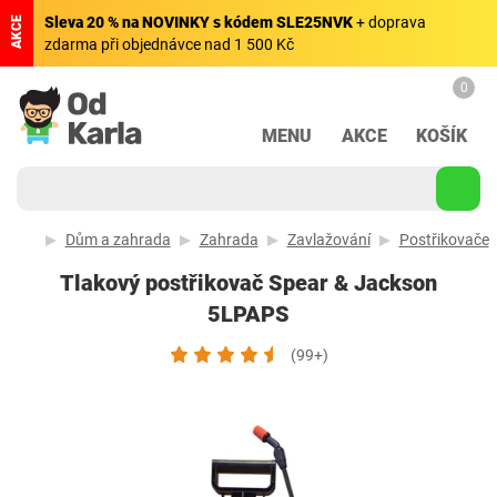
Sleva 20 % na NOVINKY s kódem SLE25NVK
+ doprava
AKCE
zdarma při objednávce nad 1 500 Kč
0
MENU
AKCE
KOŠÍK
Dům a zahrada
Zahrada
Zavlažování
Postřikovače
Tlakový postřikovač Spear & Jackson
5LPAPS
(99+)