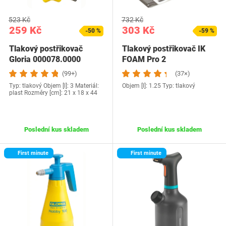
523 Kč
732 Kč
259 Kč
303 Kč
-50 %
-59 %
Tlakový postřikovač
Tlakový postřikovač IK
Gloria 000078.0000
FOAM Pro 2
(99+)
(37×)
Typ: tlakový Objem [l]: 3 Materiál:
Objem [l]: 1.25 Typ: tlakový
plast Rozměry [cm]: 21 x 18 x 44
Poslední kus skladem
Poslední kus skladem
First minute
First minute