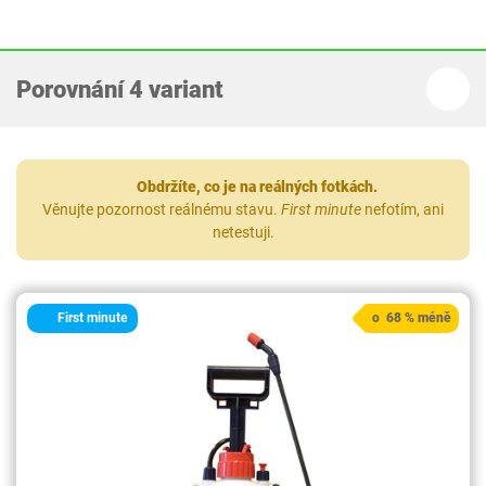
Porovnání 4 variant
Obdržíte, co je na reálných fotkách.
Věnujte pozornost reálnému stavu.
First minute
nefotím, ani
netestuji.
First minute
o 68 % méně