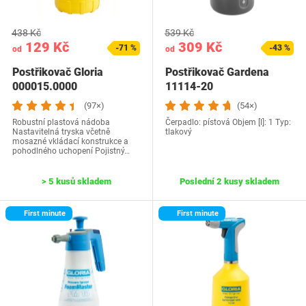
438 Kč
539 Kč
129 Kč
309 Kč
-71 %
-43 %
od
od
Postřikovač Gloria
Postřikovač Gardena
000015.0000
11114-20
(97×)
(54×)
Robustní plastová nádoba
Čerpadlo: pístová Objem [l]: 1 Typ:
Nastavitelná tryska včetně
tlakový
mosazné vkládací konstrukce a
pohodlného uchopení Pojistný…
> 5 kusů skladem
Poslední 2 kusy skladem
First minute
First minute