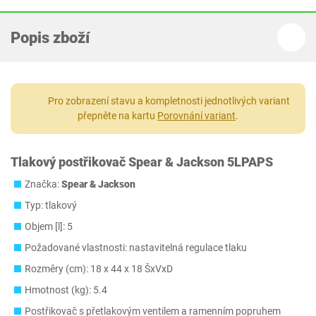
Popis zboží
Pro zobrazení stavu a kompletnosti jednotlivých variant
přepněte na kartu
Porovnání variant
.
Tlakový postřikovač Spear & Jackson 5LPAPS
Značka:
Spear & Jackson
Typ: tlakový
Objem [l]: 5
Požadované vlastnosti: nastavitelná regulace tlaku
Rozměry (cm): 18 x 44 x 18 ŠxVxD
Hmotnost (kg): 5.4
Postřikovač s přetlakovým ventilem a ramenním popruhem