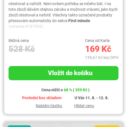
otestovat a nafotit. Není ovšem potřeba se ničeho bát. I na
toto zboží dávám stejnou záruku a možnost vrácení, jako bych
zboží otestoval a nafotil. Všechny takto označené produkty
přesouvám automaticky do sekce
First minute
.
(varianta 8797095)
Běžná cena
Cena od Karla
528 Kč
169 Kč
139,67 Kč bez DPH
Vložit do košíku
Cena nižší o
68 %
(
359 Kč
)
Poslední kus skladem
U Vás 11. 8. - 12. 8.
Nabídni částku
Hlídat cenu