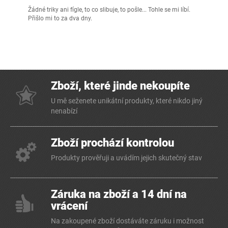
Žádné triky ani fígle, to co slibuje, to pošle... Tohle se mi líbí.
Přišlo mi to za dva dny.
Zboží, které jinde nekoupíte
U mě seženete unikátní produkty, které nikdo jiný
nenabízí
Zboží prochází kontrolou
Produkty prověřuji a uvádím jejich skutečný stav
Záruka na zboží a 14 dní na
vrácení
Na zakoupené zboží dostáváte záruku i možnost