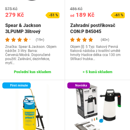
575 Kč
486 Kč
279 Kč
189 Kč
-51 %
-61 %
od
Spear & Jackson
Zahradní postřikovač
3LPUMP 3litrový
CON:P B45045
univerzální tlakový…
(19×)
(40×)
Značka: Spear & Jackson. Objem
Objem [l]: 5 Typ: tlakový Pevná
nádrže: 3 litry. Barva:
tlaková nádoba z kvalitní umělé
Červená/Modrá. Doporučené
hmoty Hadice délka cca 130 cm
použití: Zalévání, dezinfekce,
Stříkací trubka…
mytí…
Poslední kus skladem
> 5 kusů skladem
First minute
Novinka