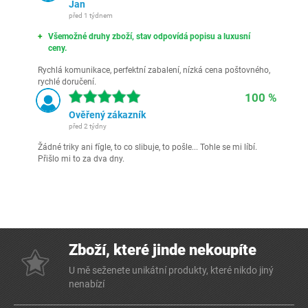
Jan
před 1 týdnem
Všemožné druhy zboží, stav odpovídá popisu a luxusní
ceny.
Rychlá komunikace, perfektní zabalení, nízká cena poštovného,
rychlé doručení.
100 %
Ověřený zákazník
před 2 týdny
Žádné triky ani fígle, to co slibuje, to pošle... Tohle se mi líbí.
Přišlo mi to za dva dny.
Zboží, které jinde nekoupíte
U mě seženete unikátní produkty, které nikdo jiný
nenabízí