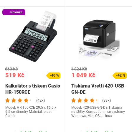
Novinka
860 Kč
1 824 Kč
519 Kč
1 049 Kč
-40 %
-42 %
Kalkulátor s tiskem Casio
Tiskárna Vretti 420-USB-
HR-150RCE
GN-DE
(42×)
(33×)
Model: HR-150RCE 29.5 x 16.5 x
Model: 420-USB-GN-DE Tiskárna
6.5 centimetry Materiál: plast
na štítky Kompatibilní se systémy
‎Černá
Windows, Mac OS a Linux