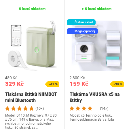
5 kusů skladem
> 5 kusů skladem
Čistím sklad
Megavýprodej
480 Kč
2 800 Kč
329 Kč
159 Kč
-31 %
-94 %
Tiskárna štítků NIIMBOT
Tiskárna VKUSRA x5 na
mini Bluetooth
štítky
(10×)
(14×)
Model: ‎D110_M Rozměry: ‎97 x 30
Model: x5 Technologie tisku:
x 75 cm; 149 g Barva: bílá Max.
Termosublimační Barva: bílá
rychlost monochromatického
tisku: 80 stránek za…