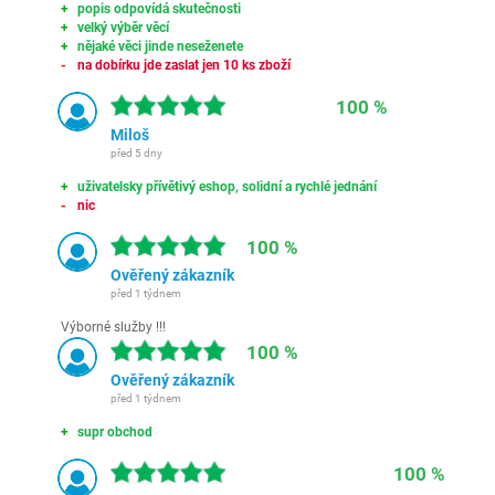
popis odpovídá skutečnosti
velký výběr věcí
nějaké věci jinde neseženete
na dobírku jde zaslat jen 10 ks zboží
100 %
Miloš
před 5 dny
uživatelsky přívětivý eshop, solidní a rychlé jednání
nic
100 %
Ověřený zákazník
před 1 týdnem
Výborné služby !!!
100 %
Ověřený zákazník
před 1 týdnem
supr obchod
100 %