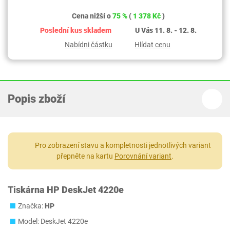
Cena nižší o
75 %
(
1 378 Kč
)
Poslední kus skladem
U Vás 11. 8. - 12. 8.
Nabídni částku
Hlídat cenu
Popis zboží
Pro zobrazení stavu a kompletnosti jednotlivých variant
přepněte na kartu
Porovnání variant
.
Tiskárna HP DeskJet 4220e
Značka:
HP
Model: DeskJet 4220e