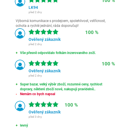
100 %
LK94
před 2 dny
Výborná komunikace s prodejcem, spolehlivost, vstřícnost,
ochota a rychlé jednání, ráda doporučuji!
100 %
Ověřený zákazník
před 2 dny
Vše přesně odpovídalo fotkám inzerovaného zoží.
100 %
Ověřený zákazník
před 2 dny
Super bazar, velký výběr zboží, rozumné ceny, rychlost
dopravy, některé zboží nové, nakupuji pravidelně..
Nemám co bych napsal
100 %
Ověřený zákazník
před 3 dny
levný