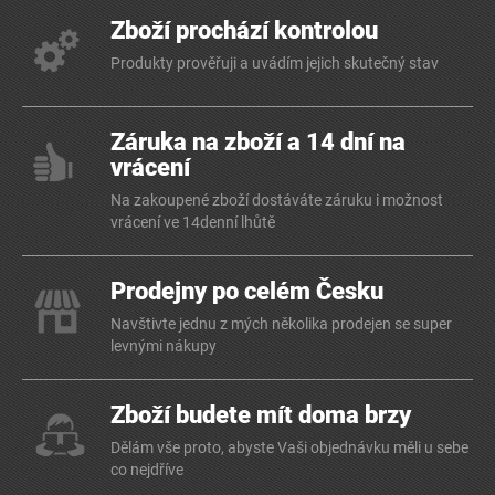
Zboží prochází kontrolou
Produkty prověřuji a uvádím jejich skutečný stav
Záruka na zboží a 14 dní na
vrácení
Na zakoupené zboží dostáváte záruku i možnost
vrácení ve 14denní lhůtě
Prodejny po celém Česku
Navštivte jednu z mých několika prodejen se super
levnými nákupy
Zboží budete mít doma brzy
Dělám vše proto, abyste Vaši objednávku měli u sebe
co nejdříve