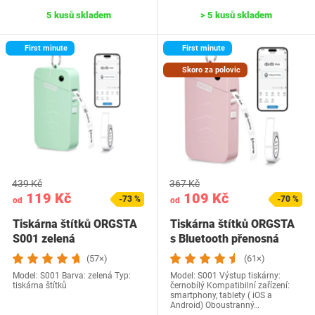
5 kusů skladem
> 5 kusů skladem
First minute
First minute
Skoro za polovic
439 Kč
367 Kč
119 Kč
109 Kč
-73 %
-70 %
od
od
Tiskárna štítků ORGSTA
Tiskárna štítků ORGSTA
S001 zelená
s Bluetooth přenosná
(57×)
(61×)
Model: S001 Barva: zelená Typ:
Model: ‎S001 Výstup tiskárny:
tiskárna štítků
černobílý Kompatibilní zařízení‎:
smartphony, tablety ( iOS a
Android) Oboustranný…