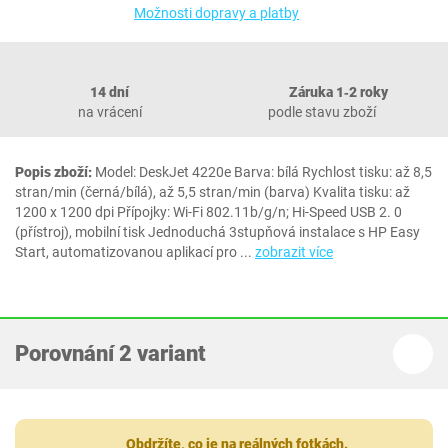
Možnosti dopravy a platby
14 dní
Záruka 1‐2 roky
na vrácení
podle stavu zboží
Popis zboží:
Model: DeskJet 4220e Barva: bílá Rychlost tisku: až 8,5
stran/min (černá/bílá), až 5,5 stran/min (barva) Kvalita tisku: až
1200 x 1200 dpi Přípojky: Wi-Fi 802.11b/g/n; Hi-Speed USB 2. 0
(přístroj), mobilní tisk Jednoduchá 3stupňová instalace s HP Easy
Start, automatizovanou aplikací pro
...
zobrazit více
Porovnání 2 variant
Obdržíte, co je na reálných fotkách.