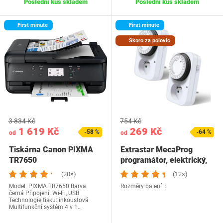
Poslední kus skladem
Poslední kus skladem
First minute
First minute
Skoro za polovic
3 834 Kč
754 Kč
1 619 Kč
269 Kč
-58 %
-64 %
od
od
Tiskárna Canon PIXMA
Extrastar MecaProg
TR7650
programátor, elektrický,
mechanický,…
(20×)
(12×)
Model: PIXMA TR7650 Barva:
Rozměry balení ‏ :
černá Připojení: Wi-Fi, USB
Technologie tisku: inkoustová
Multifunkční systém 4 v 1…