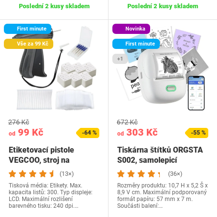
Poslední 2 kusy skladem
Poslední 2 kusy skladem
First minute
Novinka
Vše za 99 Kč
First minute
+1
276 Kč
672 Kč
99 Kč
303 Kč
-64 %
-55 %
od
od
Etiketovací pistole
Tiskárna štítků ORGSTA
VEGCOO, stroj na
S002, samolepicí
dárkové štítky s 5…
etiketovací…
(13×)
(36×)
Tisková média: Etikety. Max.
Rozměry produktu: 10,7 H x 5,2 Š x
kapacita listů: 300. Typ displeje:
8,9 V cm. Maximální podporovaný
LCD. Maximální rozlišení
formát papíru: 57 mm x 7 m.
barevného tisku: 240 dpi.…
Součásti balení:…