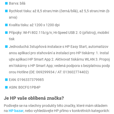
Barva: bílá
Rychlost tisku: až 8,5 stran/min (černá/bílá), až 5,5 stran/min (b
arva)
Kvalita tisku: až 1200 x 1200 dpi
Přípojky: Wi-Fi 802.11b/g/n; Hi-Speed USB 2. 0 (přístroj), mobilní
tisk
Jednoduchá 3stupňová instalace s HP Easy Start, automatizov
anou aplikací pro stahování a instalaci pro HP tiskárny: 1. Instal
ujte aplikaci HP Smart App 2. Aktivovat tiskárnu WLAN 3. Propoj
ení tiskárny s HP Smart App; vedená podpora s bezplatnou podp
orou Hotline (DE: 069299934 / AT: 013602774402)
EAN: 0196337379985
ASIN: B0CFG1PB4P
Je
HP
vaše oblíbená značka?
Podívejte se na všechny produkty této značky, které mám skladem
na
HP bazar
, nebo vyhledávejte HP přímo v konkrétních kategoriích: