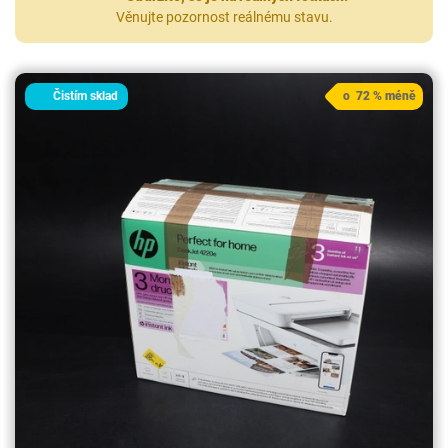
Věnujte pozornost reálnému stavu.
Čistím sklad
o 72 % méně