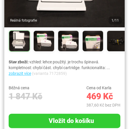
Reálná fotografie
1/11
Stav zboží:
vzhled: lehce použitý. je trochu špinavá.
kompletnost: chybí část. chybí cartridge. funkcionalita: ...
zobrazit více
(varianta 7172859)
Běžná cena
Cena od Karla
1 847 Kč
469 Kč
387,60 Kč bez DPH
Vložit do košíku