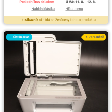
Poslední kus skladem
U Vás 11. 8. - 12. 8.
Nabídni částku
Hlídat cenu
1 zákazník
si hlídá snížení ceny tohoto produktu
Čistím sklad
o 75 % méně