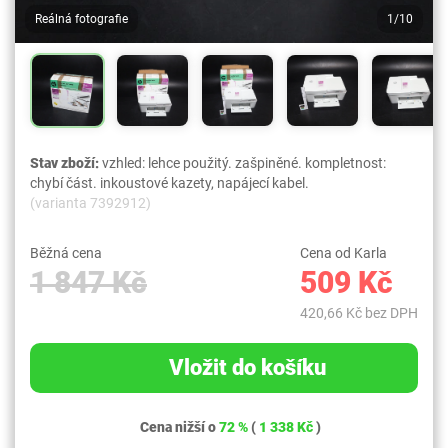
Reálná fotografie
1/10
Stav zboží:
vzhled: lehce použitý. zašpiněné. kompletnost:
chybí část. inkoustové kazety, napájecí kabel.
(varianta 7392912)
Běžná cena
Cena od Karla
1 847 Kč
509 Kč
420,66 Kč bez DPH
Vložit do košíku
Cena nižší o
72 %
(
1 338 Kč
)