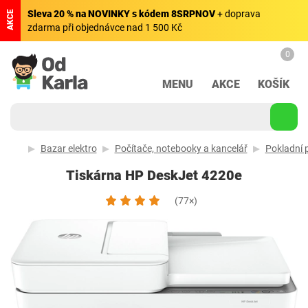
Sleva 20 % na NOVINKY s kódem 8SRPNOV
+ doprava
AKCE
zdarma při objednávce nad 1 500 Kč
0
MENU
AKCE
KOŠÍK
Bazar elektro
Počítače, notebooky a kancelář
Pokladní p
Tiskárna HP DeskJet 4220e
(77×)