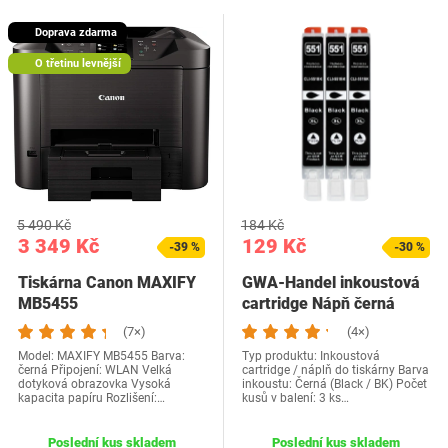
Doprava zdarma
O třetinu levnější
5 490 Kč
184 Kč
3 349 Kč
129 Kč
-39 %
-30 %
Tiskárna Canon MAXIFY
GWA-Handel inkoustová
MB5455
cartridge Nápň černá
(7×)
(4×)
Model: MAXIFY MB5455 Barva:
Typ produktu: Inkoustová
černá Připojení: WLAN Velká
cartridge / náplň do tiskárny Barva
dotyková obrazovka Vysoká
inkoustu: Černá (Black / BK) Počet
kapacita papíru Rozlišení:…
kusů v balení: 3 ks…
Poslední kus skladem
Poslední kus skladem