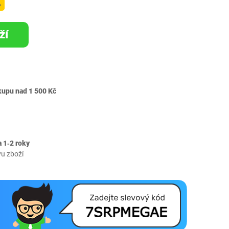
%
ží
kupu nad 1 500 Kč
 1‐2 roky
vu zboží