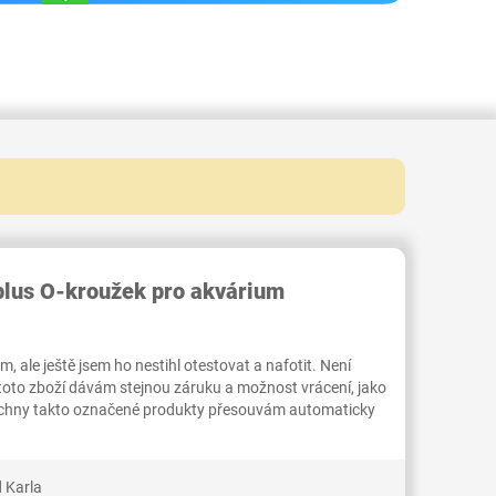
RID000005424663
plus O-kroužek pro akvárium
 ale ještě jsem ho nestihl otestovat a nafotit. Není
 toto zboží dávám stejnou záruku a možnost vrácení, jako
Všechny takto označené produkty přesouvám automaticky
 Karla