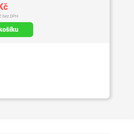
Kč
č bez DPH
 košíku