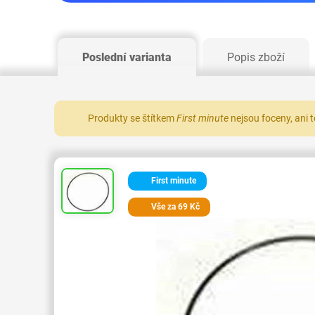
Poslední varianta
Popis zboží
Produkty se štítkem
First minute
nejsou foceny, ani 
First minute
Vše za 69 Kč