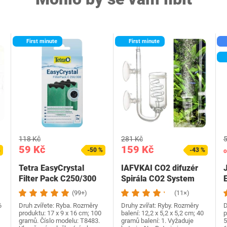
First minute
First minute
118 Kč
281 Kč
5
59 Kč
159 Kč
%
-50 %
-43 %
o
Tetra EasyCrystal
IAFVKAI CO2 difuzér
Filter Pack C250/300
Spirála CO2 System
filtrační materiál s…
Atomizer Difuzor s…
č
(99+)
(11×)
6
Druh zvířete: Ryba. Rozměry
Druhy zvířat: Ryby. Rozměry
D
produktu: 17 x 9 x 16 cm; 100
balení: 12,2 x 5,2 x 5,2 cm; 40
p
gramů. Číslo modelu: T8483.
gramů balení: 1. Vyžaduje
5