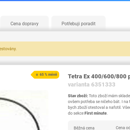
Cena dopravy
Potřebuji poradit
testovány.
o 65 % méně
Tetra Ex 400/600/800 
varianta 6351333
Stav zboží:
Toto zboží mám skladem,
ovšem potřeba se ničeho bát. I na
bych zboží otestoval a nafotil. 
do sekce
First minute
.
Cena od
Běžná cena