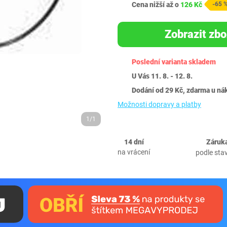
Cena nižší až o
126 Kč
-65 
Zobrazit zbo
Poslední varianta skladem
U Vás 11. 8. - 12. 8.
Dodání od 29 Kč, zdarma u ná
Možnosti dopravy a platby
1/1
14 dní
Záruka
na vrácení
podle sta