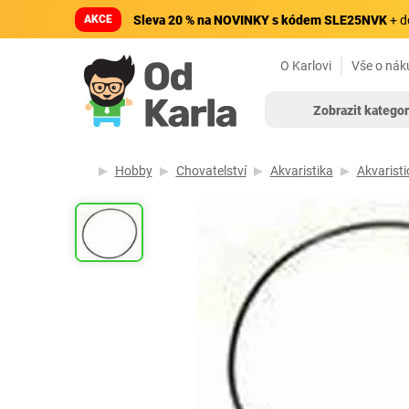
AKCE
Sleva 20 % na NOVINKY s kódem SLE25NVK
+ d
O Karlovi
Vše o nák
Zobrazit kategor
Hobby
Chovatelství
Akvaristika
Akvaristi