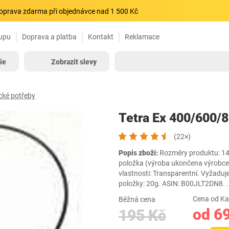
oprava zdarma při objednávce nad 1 500 Kč
upu
Doprava a platba
Kontakt
Reklamace
ie
Zobrazit slevy
cké potřeby
Tetra Ex 400/600/
(22×)
Popis zboží:
Rozměry produktu: 14 
položka (výroba ukončena výrobcem)
vlastnosti: Transparentní. Vyžaduje
položky: 20g. ASIN: B00JLT2DN8.
.
Cena od Ka
Běžná cena
od 6
195 Kč