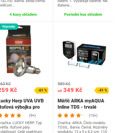
142700. Barva: šedá/černá.
balení: 1. Vyžaduje baterie: Ne.
elikost:…
Baterie…
4 kusy skladem
Poslední kus skladem
Výprodej
63 Kč
589 Kč
259 Kč
349 Kč
-61 %
-41 %
od
Lucky Herp UVA UVB
Měřič ARKA myAQUA
rtuťová výbojka pro
Inline TDS - trvalé
lazy, 80 Watt, R80,…
měření hodnoty vody…
(9×)
(15×)
načka: LUCKY HERP. Typ
Značka: ARKA. Číslo modelu:
větla: rtuťové páry.
TDSIL. Barva: Černá. Rozměry
vláštnost: Celé spektrum.
produktu: 12 x 5 x 4,2 cm; 110