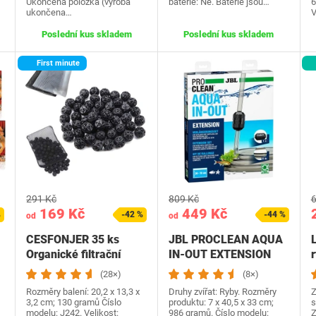
Ukončená položka (výroba
baterie: Ne. Baterie jsou…
6
ukončena…
V
Poslední kus skladem
Poslední kus skladem
First minute
291 Kč
809 Kč
6
169 Kč
449 Kč
%
-42 %
-44 %
od
od
CESFONJER 35 ks
JBL PROCLEAN AQUA
Organické filtrační
IN-OUT EXTENSION
kuličky Filtr Medium…
6142400,
p
(28×)
(8×)
prodlužovací…
Rozměry balení: 20,2 x 13,3 x
Druhy zvířat: Ryby. Rozměry
Z
3,2 cm; 130 gramů Číslo
produktu: 7 x 40,5 x 33 cm;
s
modelu: J242. Velikost:
986 gramů. Číslo modelu:
Z