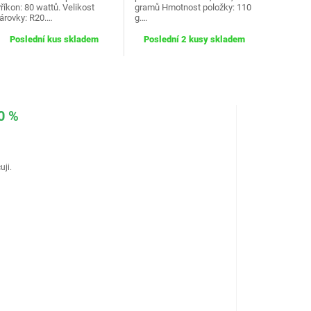
říkon: 80 wattů. Velikost
gramů Hmotnost položky: 110
árovky: R20.…
g.…
Poslední kus skladem
Poslední 2 kusy skladem
0 %
uji.