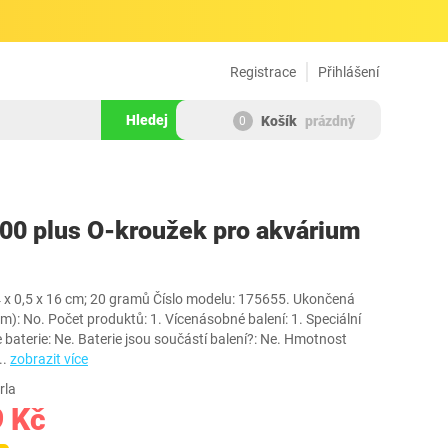
Registrace
Přihlášení
Hledej
Košík
prázdný
0
1287272
800 plus O-kroužek pro akvárium
x 0,5 x 16 cm; 20 gramů Číslo modelu: 175655. Ukončená
: No. Počet produktů: 1. Vícenásobné balení: 1. Speciální
 baterie: Ne. Baterie jsou součástí balení?: Ne. Hmotnost
..
zobrazit více
rla
9 Kč