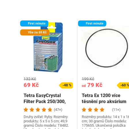
First minute
First minute
Vše za 69 Kč
132 Kč
199 Kč
69 Kč
79 Kč
-48 %
-60 
od
Tetra EasyCrystal
Tetra Ex 1200 více
Filter Pack 250/300,
těsnění pro akvárium
filtrační materiál…
(47×)
(11×)
Druhy zvířat: Ryby. Rozměry
Rozměry produktu: 14 x 1 x 1
produktu: 5 x 5 x 5 cm; 49,9
cm; 30 gramů Číslo modelu:
gramů Číslo modelu: T8482.
175655. Ukončená položka