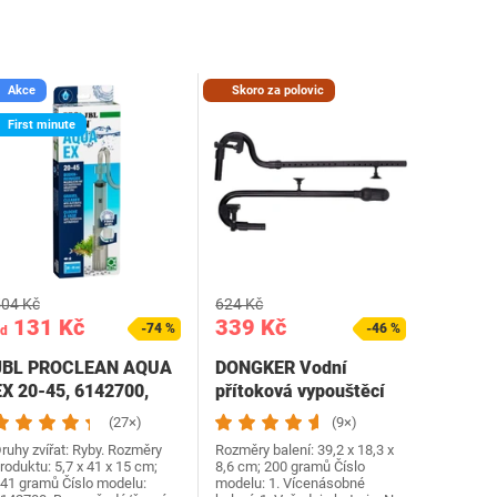
Akce
Skoro za polovic
First minute
04 Kč
624 Kč
131 Kč
339 Kč
-74 %
-46 %
d
JBL PROCLEAN AQUA
DONGKER Vodní
EX 20-45, 6142700,
přítoková vypouštěcí
istič substrátu, pro…
trubka, 16/22
(27×)
(9×)
akvarijní…
ruhy zvířat: Ryby. Rozměry
Rozměry balení: 39,2 x 18,3 x
roduktu: 5,7 x 41 x 15 cm;
8,6 cm; 200 gramů Číslo
41 gramů Číslo modelu:
modelu: 1. Vícenásobné