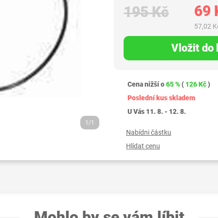
69 
195 Kč
57,02 K
Vložit do
Cena nižší o
65 %
(
126 Kč
)
Poslední kus skladem
U Vás 11. 8. - 12. 8.
1/1
Nabídni částku
Hlídat cenu
Mohlo by se vám líbit