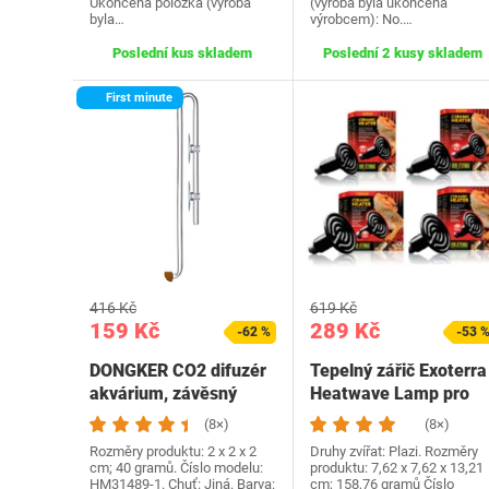
Ukončená položka (výroba
(výroba byla ukončena
byla…
výrobcem): No.…
Poslední kus skladem
Poslední 2 kusy skladem
First minute
416 Kč
619 Kč
159 Kč
289 Kč
-62 %
-53 
DONGKER CO2 difuzér
Tepelný zářič Exoterra
akvárium, závěsný
Heatwave Lamp pro
akrylátový difuzér…
plazy a…
(8×)
(8×)
Rozměry produktu: 2 x 2 x 2
Druhy zvířat: Plazi. Rozměry
cm; 40 gramů. Číslo modelu:
produktu: 7,62 x 7,62 x 13,21
HM31489-1. Chuť: Jiná. Barva:
cm; 158,76 gramů Číslo