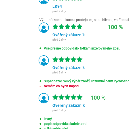
LK94
před 2 dny
Výborná komunikace s prodejcem, spolehlivost, vstřícnost,
100 %
Ověřený zákazník
před 2 dny
Vše přesně odpovídalo fotkám inzerovaného zoží.
Ověřený zákazník
před 2 dny
Super bazar, velký výběr zboží, rozumné ceny, rychlost d
Nemám co bych napsal
100 %
Ověřený zákazník
před 3 dny
levný
popis odpovídá skutečnosti
velký výběr věcí