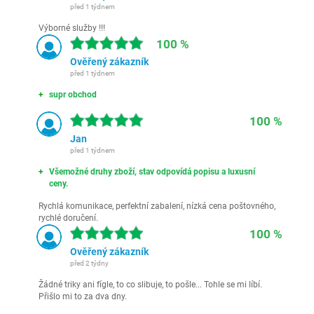
před 1 týdnem
Výborné služby !!!
100 %
Ověřený zákazník
před 1 týdnem
supr obchod
100 %
Jan
před 1 týdnem
Všemožné druhy zboží, stav odpovídá popisu a luxusní
ceny.
Rychlá komunikace, perfektní zabalení, nízká cena poštovného,
rychlé doručení.
100 %
Ověřený zákazník
před 2 týdny
Žádné triky ani fígle, to co slibuje, to pošle... Tohle se mi líbí.
Přišlo mi to za dva dny.