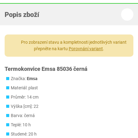
Popis zboží
Pro zobrazení stavu a kompletnosti jednotlivých variant
přepněte na kartu
Porovnání variant
.
Termokonvice Emsa 85036 černá
Značka:
Emsa
Materiál: plast
Průměr: 14 cm
Výška [cm]: 22
Barva: černá
Teplé: 10 h
Studené: 20 h