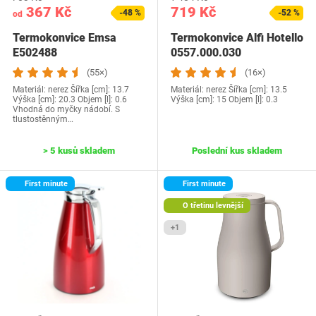
367 Kč
719 Kč
-48 %
-52 %
od
Termokonvice Emsa
Termokonvice Alfi Hotello
E502488
0557.000.030
(55×)
(16×)
Materiál: nerez Šířka [cm]: 13.7
Materiál: nerez Šířka [cm]: 13.5
Výška [cm]: 20.3 Objem [l]: 0.6
Výška [cm]: 15 Objem [l]: 0.3
Vhodná do myčky nádobí. S
tlustostěnným…
> 5 kusů skladem
Poslední kus skladem
First minute
First minute
O třetinu levnější
+1