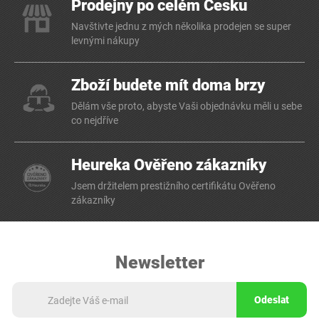
Prodejny po celém Česku
Navštivte jednu z mých několika prodejen se super
levnými nákupy
Zboží budete mít doma brzy
Dělám vše proto, abyste Vaši objednávku měli u sebe
co nejdříve
Heureka Ověřeno zákazníky
Jsem držitelem prestižního certifikátu Ověřeno
zákazníky
Newsletter
Odeslat