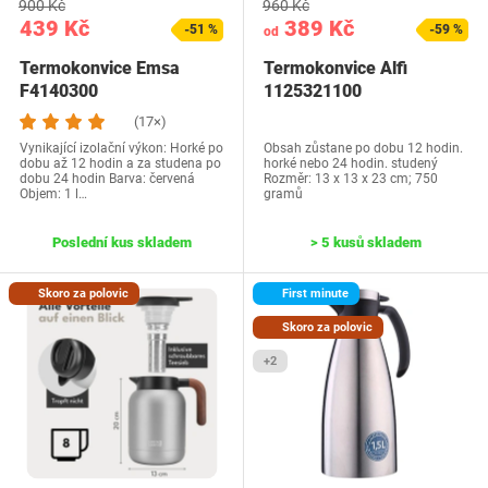
900 Kč
960 Kč
439 Kč
389 Kč
-51 %
-59 %
od
Termokonvice Emsa
Termokonvice Alfi
F4140300
1125321100
(17×)
Vynikající izolační výkon: Horké po
Obsah zůstane po dobu 12 hodin.
dobu až 12 hodin a za studena po
horké nebo 24 hodin. studený
dobu 24 hodin Barva: červená
Rozměr: 13 x 13 x 23 cm; 750
Objem: 1 l…
gramů
Poslední kus skladem
> 5 kusů skladem
Skoro za polovic
First minute
Skoro za polovic
+2