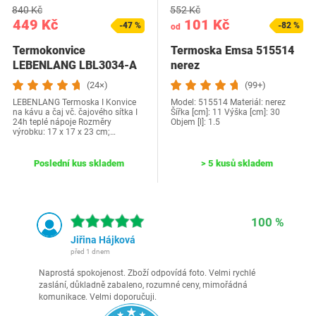
840 Kč
552 Kč
449 Kč
101 Kč
-47 %
-82 %
od
Termokonvice
Termoska Emsa 515514
LEBENLANG LBL3034-A
nerez
(24×)
(99+)
LEBENLANG Termoska I Konvice
Model: 515514 Materiál: nerez
na kávu a čaj vč. čajového sítka I
Šířka [cm]: 11 Výška [cm]: 30
24h teplé nápoje Rozměry
Objem [l]: 1.5
výrobku: 17 x 17 x 23 cm;…
Poslední kus skladem
> 5 kusů skladem
100 %
Jiřina Hájková
před 1 dnem
Naprostá spokojenost. Zboží odpovídá foto. Velmi rychlé
zaslání, důkladně zabaleno, rozumné ceny, mimořádná
komunikace. Velmi doporučuji.