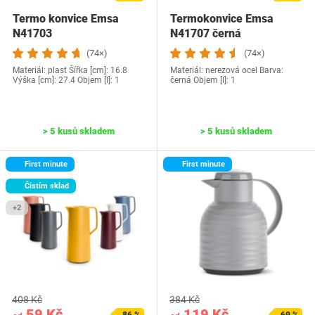
Termo konvice Emsa
Termokonvice Emsa
N41703
N41707 černá
(74×)
(74×)
Materiál: plast Šířka [cm]: 16.8
Materiál: nerezová ocel Barva:
Výška [cm]: 27.4 Objem [l]: 1
černá Objem [l]: 1
> 5 kusů skladem
> 5 kusů skladem
First minute
First minute
Čistím sklad
+2
408 Kč
384 Kč
59 Kč
119 Kč