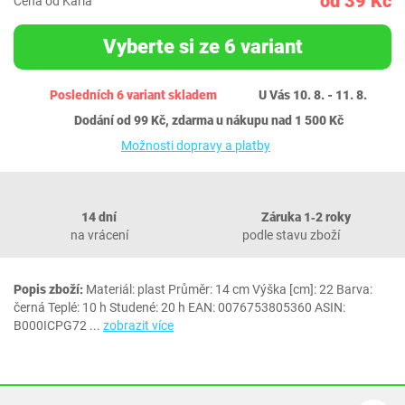
od 39 Kč
Cena od Karla
Vyberte si ze 6 variant
Posledních 6 variant skladem
U Vás 10. 8. - 11. 8.
Dodání od 99 Kč, zdarma u nákupu nad 1 500 Kč
Možnosti dopravy a platby
14 dní
Záruka 1‐2 roky
na vrácení
podle stavu zboží
Popis zboží:
Materiál: plast Průměr: 14 cm Výška [cm]: 22 Barva:
černá Teplé: 10 h Studené: 20 h EAN: 0076753805360 ASIN:
B000ICPG72
...
zobrazit více