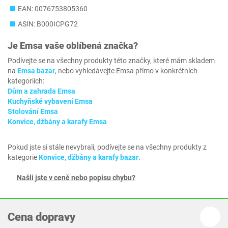
EAN: 0076753805360
ASIN: B000ICPG72
Je
Emsa
vaše oblíbená značka?
Podívejte se na všechny produkty této značky, které mám skladem
na
Emsa bazar
, nebo vyhledávejte Emsa přímo v konkrétních
kategoriích:
Dům a zahrada Emsa
Kuchyňské vybavení Emsa
Stolování Emsa
Konvice, džbány a karafy Emsa
Pokud jste si stále nevybrali, podívejte se na všechny produkty z
kategorie
Konvice, džbány a karafy bazar
.
Našli jste v ceně nebo popisu chybu?
Cena dopravy