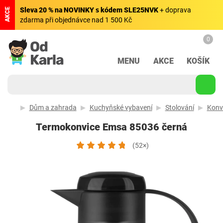
Sleva 20 % na NOVINKY s kódem SLE25NVK
+ doprava
AKCE
zdarma při objednávce nad 1 500 Kč
0
MENU
AKCE
KOŠÍK
Dům a zahrada
Kuchyňské vybavení
Stolování
Konvi
Termokonvice Emsa 85036 černá
(52×)