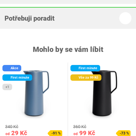
Potřebuji poradit
Mohlo by se vám líbit
Akce
First minute
First minute
Vše za 99 Kč
+1
340 Kč
360 Kč
29 Kč
99 Kč
-91 %
-73 %
od
od