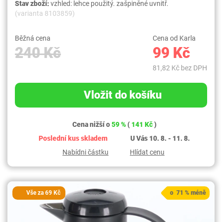
Stav zboží:
vzhled: lehce použitý. zašpiněné uvnitř.
(varianta 8103859)
Běžná cena
Cena od Karla
240 Kč
99 Kč
81,82 Kč bez DPH
Vložit do košíku
Cena nižší o
59 %
(
141 Kč
)
Poslední kus skladem
U Vás 10. 8. - 11. 8.
Nabídni částku
Hlídat cenu
Vše za 69 Kč
o 71 % méně