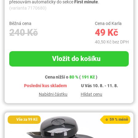
přesouvám automaticky do sekce
First minute
.
(varianta 7170680)
Běžná cena
Cena od Karla
240 Kč
49 Kč
40,50 Kč bez DPH
Vložit do košíku
Cena nižší o
80 %
(
191 Kč
)
Poslední kus skladem
U Vás 10. 8. - 11. 8.
Nabídni částku
Hlídat cenu
Vše za 99 Kč
o 59 % méně