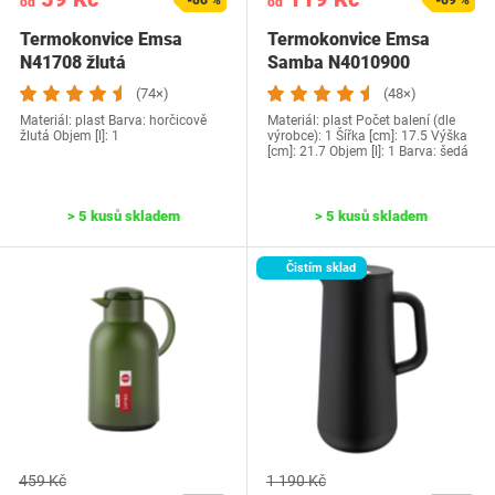
-86 %
-69 %
od
od
Termokonvice Emsa
Termokonvice Emsa
N41708 žlutá
Samba N4010900
(74×)
(48×)
Materiál: plast Barva: horčicově
Materiál: plast Počet balení (dle
žlutá Objem [l]: 1
výrobce): 1 Šířka [cm]: 17.5 Výška
[cm]: 21.7 Objem [l]: 1 Barva: šedá
> 5 kusů skladem
> 5 kusů skladem
Čistím sklad
459 Kč
1 190 Kč