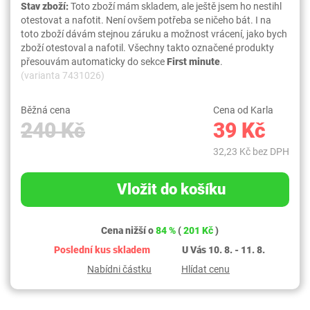
Stav zboží:
Toto zboží mám skladem, ale ještě jsem ho nestihl
otestovat a nafotit. Není ovšem potřeba se ničeho bát. I na
toto zboží dávám stejnou záruku a možnost vrácení, jako bych
zboží otestoval a nafotil. Všechny takto označené produkty
přesouvám automaticky do sekce
First minute
.
(varianta 7431026)
Běžná cena
Cena od Karla
240 Kč
39 Kč
32,23 Kč bez DPH
Vložit do košíku
Cena nižší o
84 %
(
201 Kč
)
Poslední kus skladem
U Vás 10. 8. - 11. 8.
Nabídni částku
Hlídat cenu