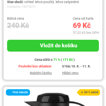
Stav zboží:
vzhled: lehce použitý. lehce zašpiněné.
(varianta 7497037)
Běžná cena
Cena od Karla
240 Kč
69 Kč
57,02 Kč bez DPH
Vložit do košíku
Cena nižší o
71 %
(
171 Kč
)
Poslední kus skladem
U Vás 10. 8. - 11. 8.
Nabídni částku
Hlídat cenu
First minute
o 84 % méně