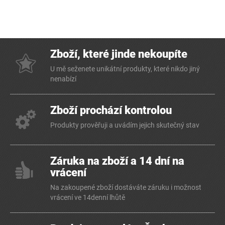
Zboží, které jinde nekoupíte
U mě seženete unikátní produkty, které nikdo jiný
nenabízí
Zboží prochází kontrolou
Produkty prověřuji a uvádím jejich skutečný stav
Záruka na zboží a 14 dní na
vrácení
Na zakoupené zboží dostáváte záruku i možnost
vrácení ve 14denní lhůtě