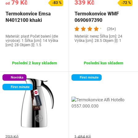
79 Kč
339 Kč
-83 %
-72 %
od
Termokonvice Emsa
Termokonvice WMF
N4012100 khaki
0690697390
(26×)
Materiál: plast Počet balení (dle
Materiál: nerez Šířka [cm]: 24
výrobce): 1 Šířka [cm]: 14 Výška
Výška [cm]: 28.5 Objem [l]: 1
[cm]: 28 Objem [l]: 1.5
Poslední 2 kusy skladem
Poslední kus skladem
Novinka
First minute
First minute
703 Kč
1 484 Kč