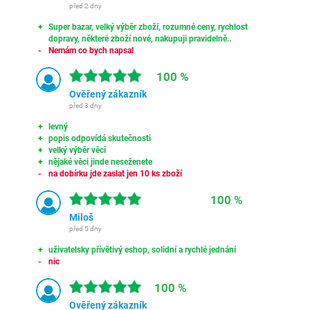
před 2 dny
Super bazar, velký výběr zboží, rozumné ceny, rychlost
dopravy, některé zboží nové, nakupuji pravidelně..
Nemám co bych napsal
100 %
Ověřený zákazník
před 3 dny
levný
popis odpovídá skutečnosti
velký výběr věcí
nějaké věci jinde neseženete
na dobírku jde zaslat jen 10 ks zboží
100 %
Miloš
před 5 dny
uživatelsky přívětivý eshop, solidní a rychlé jednání
nic
100 %
Ověřený zákazník