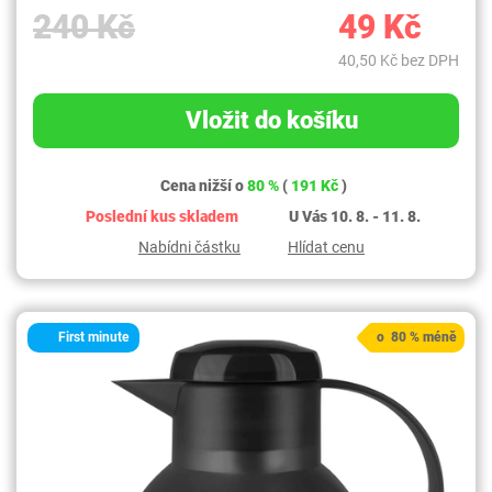
240 Kč
49 Kč
40,50 Kč bez DPH
Vložit do košíku
Cena nižší o
80 %
(
191 Kč
)
Poslední kus skladem
U Vás 10. 8. - 11. 8.
Nabídni částku
Hlídat cenu
First minute
o 80 % méně