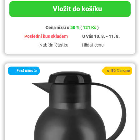
Vložit do košíku
Cena nižší o
50 %
(
121 Kč
)
Poslední kus skladem
U Vás 10. 8. - 11. 8.
Nabídni částku
Hlídat cenu
First minute
o 80 % méně