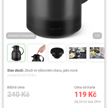
Ilustrační fotografie
1/5
Stav zboží:
Zboží ve výborném stavu, jako nové.
(varianta 8215741)
Běžná cena
Cena od Karla
240 Kč
119 Kč
98,35 Kč bez DPH