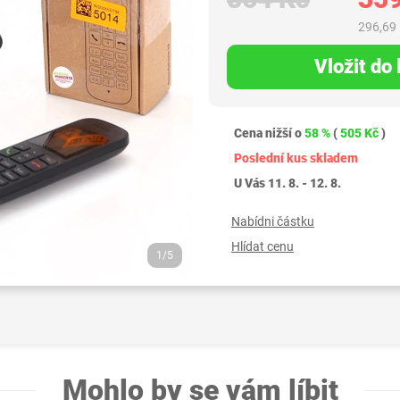
296,69
Vložit do
Cena nižší o
58 %
(
505 Kč
)
Poslední kus skladem
U Vás 11. 8. - 12. 8.
Nabídni částku
Hlídat cenu
1/5
Mohlo by se vám líbit