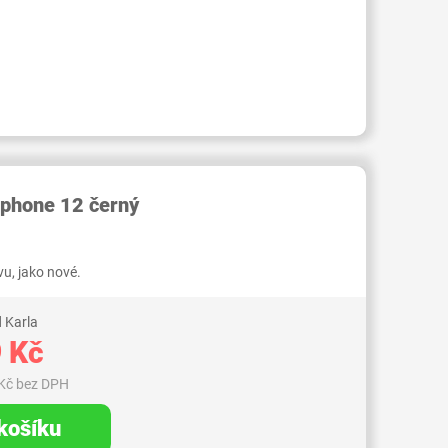
RID000006748001
phone 12 černý
u, jako nové.
 Karla
 Kč
Kč bez DPH
 košíku