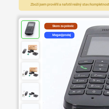
Zboží jsem prověřil a nafotil reálný stav/kompletnos
Skoro za polovic
Megavýprodej