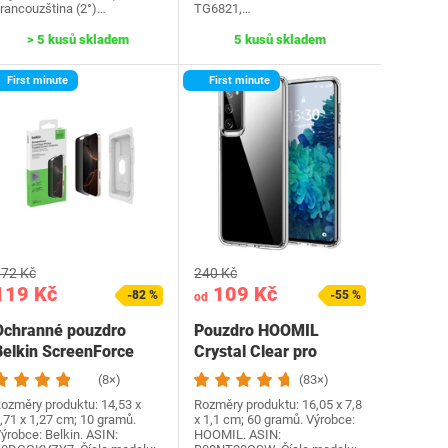
rancouzština (2°)…
TG6821,…
> 5 kusů skladem
5 kusů skladem
First minute
First minute
72 Kč
240 Kč
119 Kč
109 Kč
-82 %
-55 %
od
Ochranné pouzdro
Pouzdro HOOMIL
Belkin ScreenForce
Crystal Clear pro
nvisiGlass pro
Samsung Galaxy S20
(8×)
(83×)
iPhone…
FE…
ozměry produktu: 14,53 x
Rozměry produktu: 16,05 x 7,8
,71 x 1,27 cm; 10 gramů.
x 1,1 cm; 60 gramů. Výrobce:
ýrobce: Belkin. ASIN:
HOOMIL. ASIN: