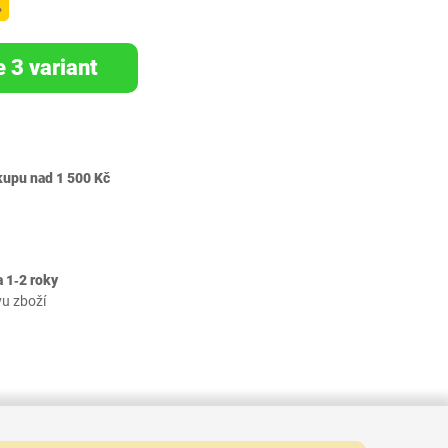
%
e 3 variant
kupu nad 1 500 Kč
 1‐2 roky
vu zboží