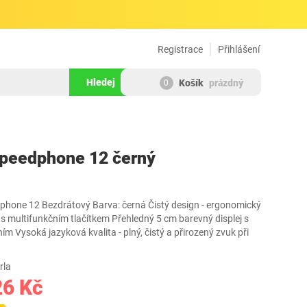
Registrace
Přihlášení
Hledej
Košík
prázdný
0
271765
peedphone 12 černý
hone 12 Bezdrátový Barva: černá Čistý design - ergonomický
ek s multifunkčním tlačítkem Přehledný 5 cm barevný displej s
 Vysoká jazyková kvalita - plný, čistý a přirozený zvuk při
rla
26 Kč