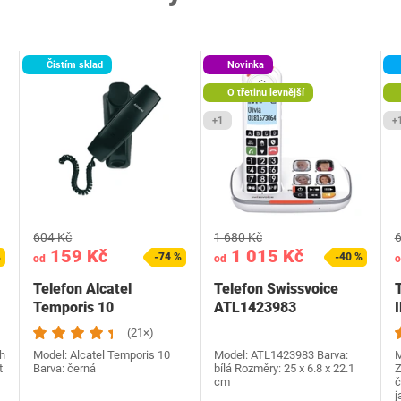
Čistím sklad
Novinka
O třetinu levnější
+1
+
604 Kč
1 680 Kč
6
159 Kč
1 015 Kč
%
-74 %
-40 %
od
od
o
Telefon Alcatel
Telefon Swissvoice
Temporis 10
ATL1423983
Combo+dect
(21×)
h
Model: Alcatel Temporis 10
Model: ‎ATL1423983 Barva:
M
t
Barva: černá
bílá Rozměry: 25 x 6.8 x 22.1
Z
cm
č
j