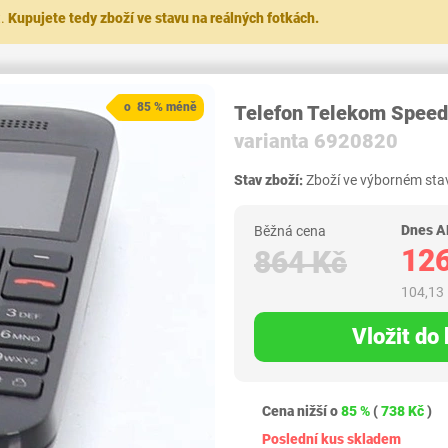
t.
Kupujete tedy zboží ve stavu na reálných fotkách.
o 85 % méně
Telefon Telekom Speed
varianta 6920820
Stav zboží:
Zboží ve výborném stav
Dnes A
Běžná cena
126
864 Kč
104,13
Vložit do
Cena nižší o
85 %
(
738 Kč
)
Poslední kus skladem