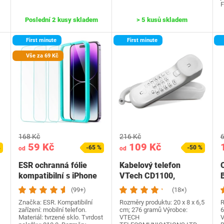
F
Poslední 2 kusy skladem
> 5 kusů skladem
First minute
First minute
Vše za 69 Kč
168 Kč
216 Kč
6
59 Kč
109 Kč
%
-65 %
-50 %
od
od
ESR ochranná fólie
Kabelový telefon
kompatibilní s iPhone
VTech CD1100,
14 Pro, praktický…
nástěnný pevný
I
(99+)
(18×)
telefon, bez…
Značka: ESR. Kompatibilní
Rozměry produktu: 20 x 8 x 6,5
R
zařízení: mobilní telefon.
cm; 276 gramů Výrobce:
6
Materiál: tvrzené sklo. Tvrdost
VTECH
V