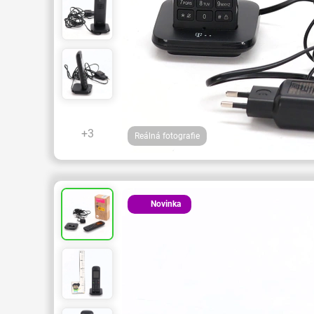
+3
Reálná fotografie
Novinka