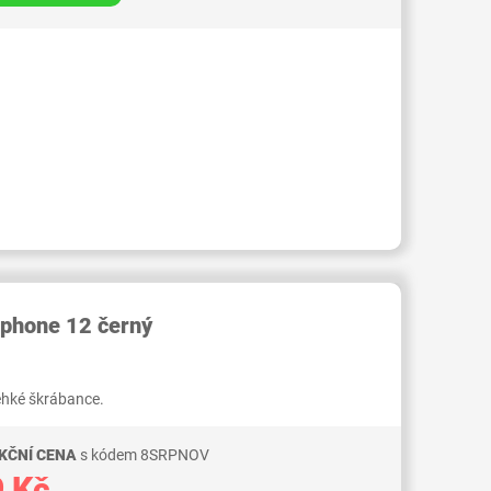
RID000007385014
phone 12 černý
lehké škrábance.
KČNÍ CENA
s kódem 8SRPNOV
 Kč