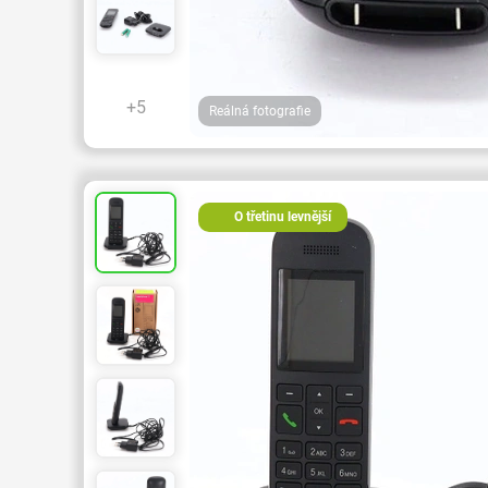
+5
Reálná fotografie
O třetinu levnější