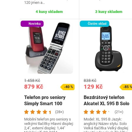
120 jmen a…
4 kusy skladem
3 kusy skladem
Novinka
Čistím sklad
1 458 Kč
838 Kč
879 Kč
129 Kč
-40 %
-85 
Telefon pro seniory
Bezdrátový telefon
Simply Smart 100
Alcatel XL 595 B Solo
(28×)
(21×)
Mobilní telefon pro seniory s
Model: XL 595 B Jazyk:
velkými tlačítky Hlavní displej:
anglický Název stylu: Solo
2,4", externí displej: 1,44"
Velká tlačítka Velký displej