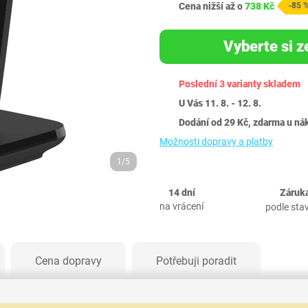
Cena nižší až o
738 Kč
-85 
Vyberte si z
Poslední 3 varianty skladem
U Vás 11. 8. - 12. 8.
Dodání od 29 Kč, zdarma u ná
Možnosti dopravy a platby
1/5
14 dní
Záruka
na vrácení
podle sta
Cena dopravy
Potřebuji poradit