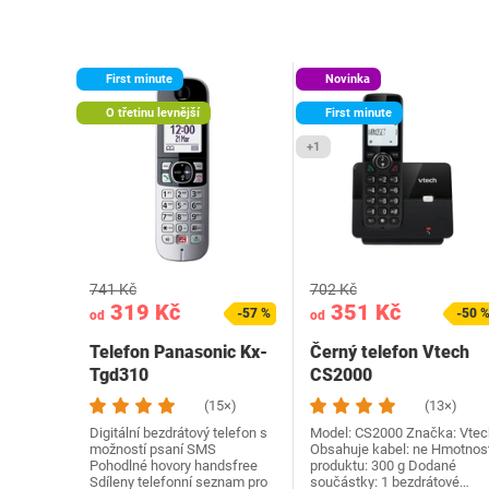
First minute
Novinka
O třetinu levnější
First minute
+1
741 Kč
702 Kč
319 Kč
351 Kč
-57 %
-50 
od
od
Telefon Panasonic Kx-
Černý telefon Vtech
Tgd310
CS2000
(15×)
(13×)
Digitální bezdrátový telefon s
Model: CS2000 Značka: Vtec
možností psaní SMS
Obsahuje kabel: ne Hmotnos
Pohodlné hovory handsfree
produktu: 300 g Dodané
Sdíleny telefonní seznam pro
součástky: 1 bezdrátové…