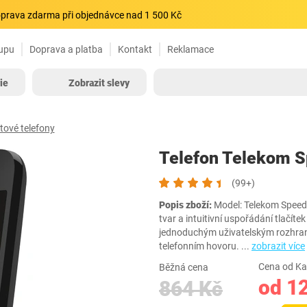
prava zdarma při objednávce nad 1 500 Kč
upu
Doprava a platba
Kontakt
Reklamace
ie
Zobrazit slevy
tové telefony
Telefon Telekom S
(99+)
Popis zboží:
Model: Telekom Speedp
tvar a intuitivní uspořádání tlačít
jednoduchým uživatelským rozhraním
telefonním hovoru.
...
zobrazit více
Cena od Ka
Běžná cena
od 1
864 Kč