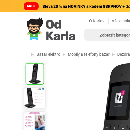
AKCE
Sleva 20 % na NOVINKY s kódem 8SRPNOV
+ do
O Karlovi
Vše o nák
Zobrazit kategor
Bazar elektro
Mobily a telefony bazar
Bezdrá