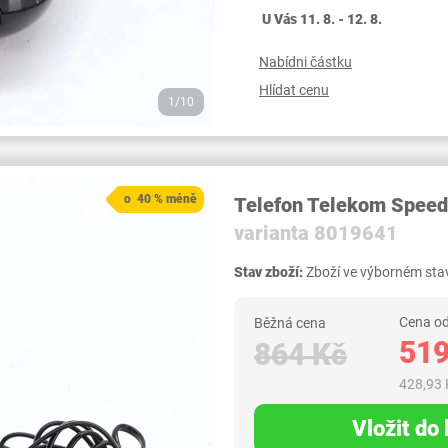
U Vás 11. 8. - 12. 8.
Nabídni částku
Hlídat cenu
1/10
o 40 % méně
Telefon Telekom Speed
varianta 8019641
Stav zboží:
Zboží ve výborném stav
Cena od
Běžná cena
519
864 Kč
428,93 
Vložit do