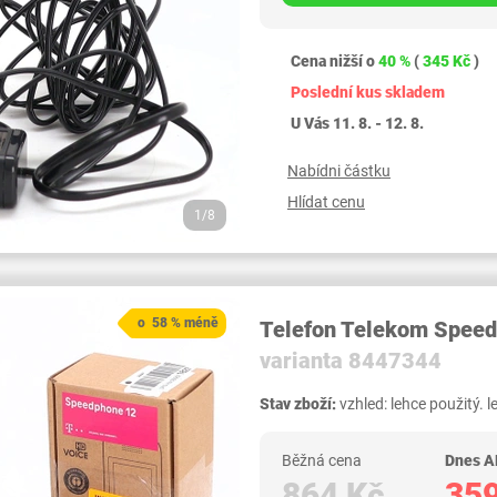
Cena nižší o
40 %
(
345 Kč
)
Poslední kus skladem
U Vás 11. 8. - 12. 8.
Nabídni částku
Hlídat cenu
1/8
o 58 % méně
Telefon Telekom Speed
varianta 8447344
Stav zboží:
vzhled: lehce použitý. 
Běžná cena
Dnes A
864 Kč
359