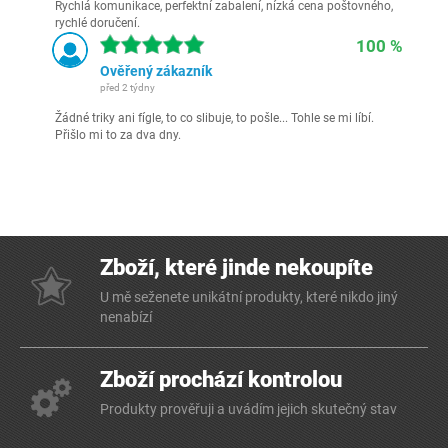
Rychlá komunikace, perfektní zabalení, nízká cena poštovného,
rychlé doručení.
100 %
Ověřený zákazník
před 2 týdny
Žádné triky ani fígle, to co slibuje, to pošle... Tohle se mi líbí.
Přišlo mi to za dva dny.
Zboží, které jinde nekoupíte
U mě seženete unikátní produkty, které nikdo jiný
nenabízí
Zboží prochází kontrolou
Produkty prověřuji a uvádím jejich skutečný stav