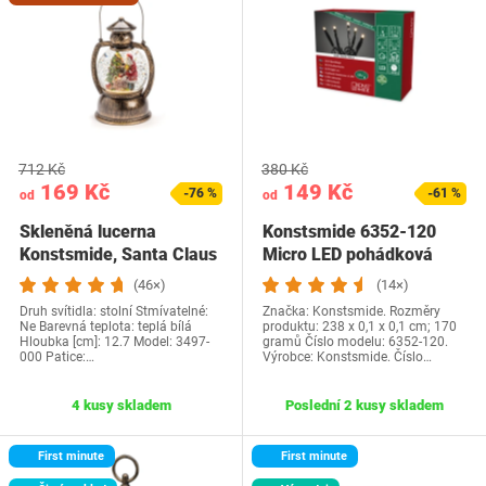
712 Kč
380 Kč
169 Kč
149 Kč
-76 %
-61 %
od
od
Skleněná lucerna
Konstsmide 6352-120
Konstsmide, Santa Claus
Micro LED pohádková
světla / pro…
(46×)
(14×)
Druh svítidla: stolní Stmívatelné:
Značka: Konstsmide. Rozměry
Ne Barevná teplota: teplá bílá
produktu: 238 x 0,1 x 0,1 cm; 170
Hloubka [cm]: 12.7 Model: 3497-
gramů Číslo modelu: 6352-120.
000 Patice:…
Výrobce: Konstsmide. Číslo…
4 kusy skladem
Poslední 2 kusy skladem
First minute
First minute