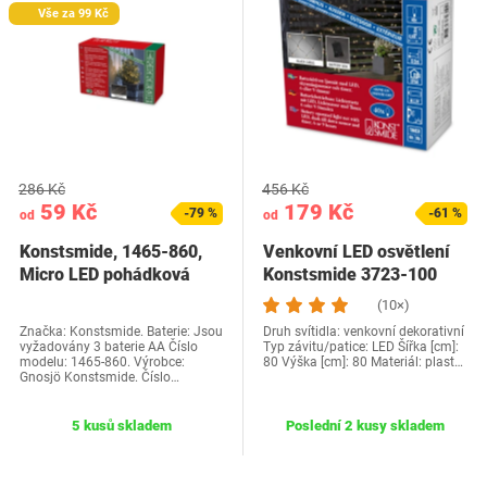
Vše za 99 Kč
286 Kč
456 Kč
59 Kč
179 Kč
-79 %
-61 %
od
od
Konstsmide, 1465-860,
Venkovní LED osvětlení
Micro LED pohádková
Konstsmide 3723-100
světla,…
(10×)
Značka: Konstsmide. Baterie: Jsou
Druh svítidla: venkovní dekorativní
vyžadovány 3 baterie AA Číslo
Typ závitu/patice: LED Šířka [cm]:
modelu: 1465-860. Výrobce:
80 Výška [cm]: 80 Materiál: plast…
Gnosjö Konstsmide. Číslo…
5 kusů skladem
Poslední 2 kusy skladem