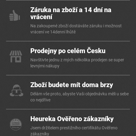
Záruka na zboží a 14 dní na
vrácení
Na zakoupené zboží dostáváte záruku i možnost
vrácení ve 14denní lhůtě
Prodejny po celém Česku
Navštivte jednu z mých několika prodejen se super
levnými nákupy
Zboží budete mít doma brzy
Dělám vše proto, abyste Vaši objednávku měli u sebe
co nejdříve
Heureka Ověřeno zákazníky
Jsem držitelem prestižního certifikátu Ověřeno
zákazníky