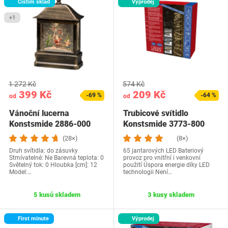
Čistím sklad
Výprodej
+1
1 272 Kč
574 Kč
399 Kč
209 Kč
-69 %
-64 %
od
od
Vánoční lucerna
Trubicové svítidlo
Konstsmide 2886-000
Konstsmide 3773-800
(28×)
(8×)
Druh svítidla: do zásuvky
65 jantarových LED Bateriový
Stmívatelné: Ne Barevná teplota: 0
provoz pro vnitřní i venkovní
Světelný tok: 0 Hloubka [cm]: 12
použití Úspora energie díky LED
Model:…
technologii Není…
5 kusů skladem
3 kusy skladem
First minute
Výprodej