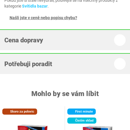
Pokud jste si stále nevybrali, podívejte se na všechny produkty z
kategorie
Svítidla bazar
.
Našli jste v ceně nebo popisu chybu?
Cena dopravy
Potřebuji poradit
Mohlo by se vám líbit
Skoro za polovic
First minute
Čistím sklad