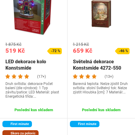
1 875 Kč
1 215 Kč
519 Kč
659 Kč
-72 %
-46 %
LED dekorace kolo
Světelná dekorace
Konstsmide
Konstsmide 4272-550
(17×)
(13×)
Druh svítidla: dekorace Počet
Barevná teplota: Nelze zjistit Druh
balení (dle výrobce): 1 Typ
svítidla: stolní Světelný tok: Nelze
závitu/patice: LED Materiál: plast
zjistit Hloubka [cm]: 7 Materiál:…
Energetická třída:…
Poslední kus skladem
Poslední kus skladem
First minute
First minute
Skoro za polovic