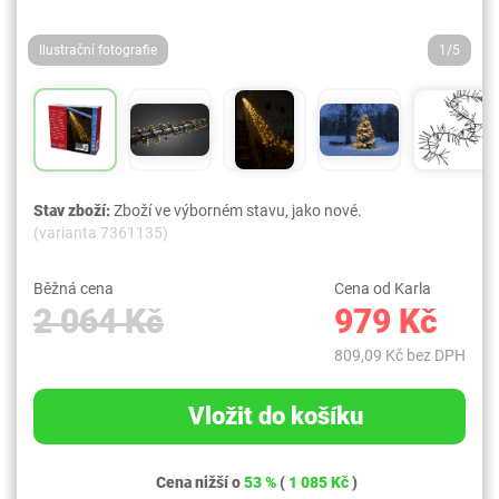
Ilustrační fotografie
1/5
Stav zboží:
Zboží ve výborném stavu, jako nové.
(varianta 7361135)
Běžná cena
Cena od Karla
2 064 Kč
979 Kč
809,09 Kč bez DPH
Vložit do košíku
Cena nižší o
53 %
(
1 085 Kč
)