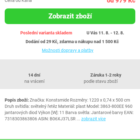
od 979 Kč
Cena od Karla
Zobrazit zboží
Poslední varianta skladem
U Vás 11. 8. - 12. 8.
Dodání od 29 Kč, zdarma u nákupu nad 1 500 Kč
Možnosti dopravy a platby
14 dní
Záruka 1‐2 roky
na vrácení
podle stavu zboží
Popis zboží:
Značka: Konstsmide Rozměry: 1220 x 0,74 x 500 cm
Druh svítidla: světelný řetěz Materiál: plast Model: ‎3863-800EE 960
jantarových diod Výkon [W]: 11 Barva světla: Jantarové barvy EAN:
7318303863806 ASIN: B06XJ37LSR
...
zobrazit více