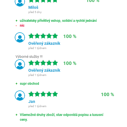
100 %
Miloš
před 5 dny
uživatelsky přívětivý eshop, solidní a rychlé jednání
nic
100 %
Ověřený zákazník
před 1 týdnem
Výborné služby !!!
100 %
Ověřený zákazník
před 1 týdnem
supr obchod
100 %
Jan
před 1 týdnem
Všemožné druhy zboží, stav odpovídá popisu a luxusní
ceny.