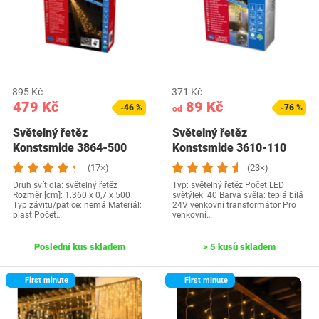
895 Kč
371 Kč
479 Kč
89 Kč
-46 %
-76 %
od
Světelný řetěz
Světelný řetěz
Konstsmide 3864-500
Konstsmide 3610-110
(17×)
(23×)
Druh svítidla: světelný řetěz
Typ: světelný řetěz Počet LED
Rozměr [cm]: 1.360 x 0,7 x 500
světýlek: 40 Barva svěla: teplá bílá
Typ závitu/patice: nemá Materiál:
24V venkovní transformátor Pro
plast Počet…
venkovní…
Poslední kus skladem
> 5 kusů skladem
First minute
First minute