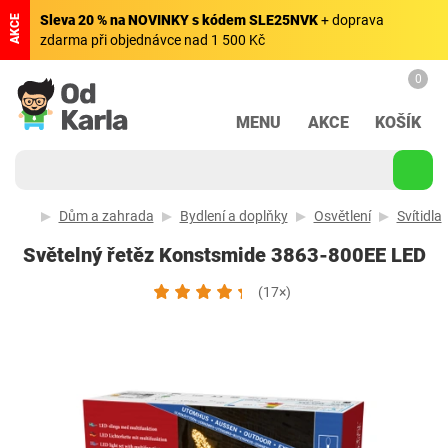
Sleva 20 % na NOVINKY s kódem SLE25NVK
+ doprava
AKCE
zdarma při objednávce nad 1 500 Kč
0
MENU
AKCE
KOŠÍK
Dům a zahrada
Bydlení a doplňky
Osvětlení
Svítidla
Světelný řetěz Konstsmide 3863-800EE LED
(17×)