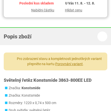
Poslední kus skladem
U Vás 11. 8. - 12. 8.
Nabídni částku
Hlídat cenu
Popis zboží
Pro zobrazení stavu a kompletnosti jednotlivých variant
přepněte na kartu
Porovnání variant
.
Světelný řetěz Konstsmide 3863-800EE LED
Značka:
Konstsmide
Značka: Konstsmide
Rozměry: 1220 x 0,74 x 500 cm
Druh svítidla: světelný řetěz