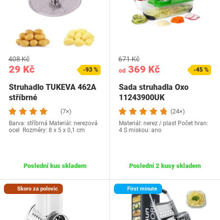
408 Kč
671 Kč
29 Kč
369 Kč
-93 %
-45 %
od
Struhadlo TUKEVA ‎462A
Sada struhadla Oxo
stříbrné
11243900UK
(7×)
(24×)
Barva: stříbrná Materiál: nerezová
Materiál: nerez / plast Počet hran:
ocel Rozměry: ‎8 x 5 x 0,1 cm
4 S miskou: ano
Poslední kus skladem
Poslední 2 kusy skladem
Skoro za polovic
First minute