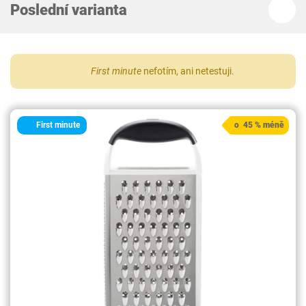
Poslední varianta
First minute
nefotím, ani netestuji.
First minute
o 45 % méně