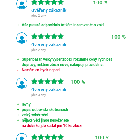
100 %
Ověřený zákazník
před 2 dny
Vše přesně odpovídalo fotkám inzerovaného zoží.
100 %
Ověřený zákazník
před 2 dny
Super bazar, velký výběr zboží, rozumné ceny, rychlost
dopravy, některé zboží nové, nakupuji pravidelně..
Nemám co bych napsal
100 %
Ověřený zákazník
před 3 dny
levný
popis odpovídá skutečnosti
velký výběr věcí
nějaké věci jinde neseženete
na dobírku jde zaslat jen 10 ks zboží
100 %