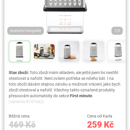
Ilustrační fotografie
1/5
Stav zboží:
Toto zboží mám skladem, ale ještě jsem ho nestihl
otestovat a nafotit. Není ovšem potřeba se ničeho bát. I na
toto zboží dávám stejnou záruku a možnost vrácení, jako bych
zboží otestoval a nafotil. Všechny takto označené produkty
přesouvám automaticky do sekce
First minute
.
(varianta 8747442)
Běžná cena
Cena od Karla
469 Kč
259 Kč