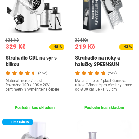
631 Kč
384 Kč
329 Kč
219 Kč
-48 %
-43 %
Struhadlo GDL na sýr s
Struhadlo na noky a
klikou
halušky SPEENSUN
(46×)
(24×)
Materiál: nerez / plast
Materiál: nerez / plast Gumová
Rozměry: 10D x 10Š x 20V
rukojeť Vhodné pro všechny hrnce
centimetry 3 vyměnitelné čepele
do Ø 30 cm Délka: 33 cm
Poslední kus skladem
Poslední kus skladem
First minute