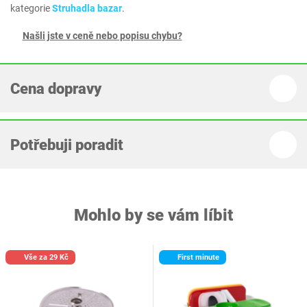
kategorie
Struhadla bazar
.
Našli jste v ceně nebo popisu chybu?
Cena dopravy
Potřebuji poradit
Mohlo by se vám líbit
Vše za 29 Kč
First minute