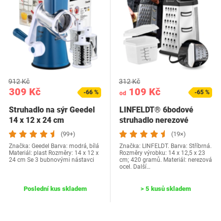
912 Kč
312 Kč
309 Kč
109 Kč
-66 %
-65 %
od
Struhadlo na sýr Geedel
LINFELDT® 6bodové
14 x 12 x 24 cm
struhadlo nerezové
kuchyňské struhadlo s…
(99+)
(19×)
Značka: Geedel Barva: modrá, bílá
Značka: LINFELDT. Barva: Stříbrná.
Materiál: plast Rozměry: 14 x 12 x
Rozměry výrobku: 14 x 12,5 x 23
24 cm Se 3 bubnovými nástavci
cm; 420 gramů. Materiál: nerezová
ocel. Další…
Poslední kus skladem
> 5 kusů skladem