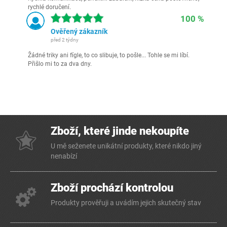
rychlé doručení.
100 %
Ověřený zákazník
před 2 týdny
Žádné triky ani fígle, to co slibuje, to pošle... Tohle se mi líbí.
Přišlo mi to za dva dny.
Zboží, které jinde nekoupíte
U mě seženete unikátní produkty, které nikdo jiný
nenabízí
Zboží prochází kontrolou
Produkty prověřuji a uvádím jejich skutečný stav