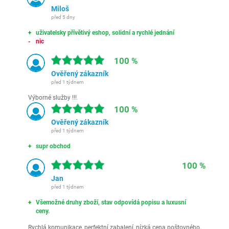
Miloš
před 5 dny
uživatelsky přívětivý eshop, solidní a rychlé jednání
nic
100 %
Ověřený zákazník
před 1 týdnem
Výborné služby !!!
100 %
Ověřený zákazník
před 1 týdnem
supr obchod
100 %
Jan
před 1 týdnem
Všemožné druhy zboží, stav odpovídá popisu a luxusní
ceny.
Rychlá komunikace, perfektní zabalení, nízká cena poštovného,