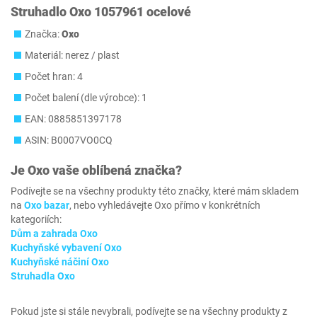
Struhadlo Oxo 1057961 ocelové
Značka:
Oxo
Materiál: nerez / plast
Počet hran: 4
Počet balení (dle výrobce): 1
EAN: 0885851397178
ASIN: B0007VO0CQ
Je
Oxo
vaše oblíbená značka?
Podívejte se na všechny produkty této značky, které mám skladem
na
Oxo bazar
, nebo vyhledávejte Oxo přímo v konkrétních
kategoriích:
Dům a zahrada Oxo
Kuchyňské vybavení Oxo
Kuchyňské náčiní Oxo
Struhadla Oxo
Pokud jste si stále nevybrali, podívejte se na všechny produkty z