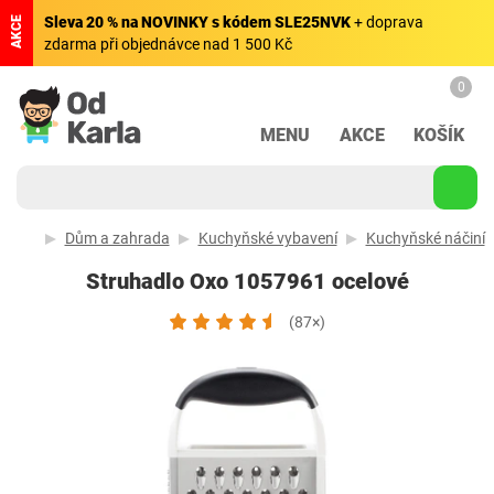
Sleva 20 % na NOVINKY s kódem SLE25NVK
+ doprava
AKCE
zdarma při objednávce nad 1 500 Kč
0
MENU
AKCE
KOŠÍK
Dům a zahrada
Kuchyňské vybavení
Kuchyňské náčiní
Struhadlo Oxo 1057961 ocelové
(87×)