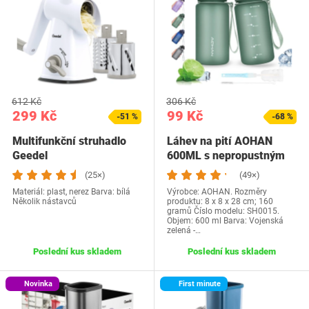
612 Kč
306 Kč
299 Kč
99 Kč
-51 %
-68 %
Multifunkční struhadlo
Láhev na pití AOHAN
Geedel
600ML s nepropustným
odklápěcím víčkem,…
(25×)
(49×)
Materiál: plast, nerez Barva: bílá
Výrobce: AOHAN. Rozměry
Několik nástavců
produktu: 8 x 8 x 28 cm; 160
gramů Číslo modelu: SH0015.
Objem: 600 ml Barva: Vojenská
zelená -…
Poslední kus skladem
Poslední kus skladem
Novinka
First minute