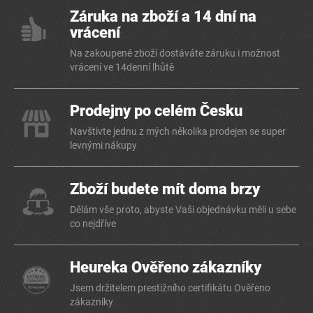
Záruka na zboží a 14 dní na
vrácení
Na zakoupené zboží dostáváte záruku i možnost
vrácení ve 14denní lhůtě
Prodejny po celém Česku
Navštivte jednu z mých několika prodejen se super
levnými nákupy
Zboží budete mít doma brzy
Dělám vše proto, abyste Vaši objednávku měli u sebe
co nejdříve
Heureka Ověřeno zákazníky
Jsem držitelem prestižního certifikátu Ověřeno
zákazníky