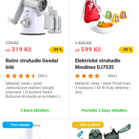
775 Kč
1 320 Kč
319 Kč
599 Kč
-59 %
-55 %
od
od
Ruční struhadlo Geedel
Elektrické struhadlo
bílé
Moulinex DJ7535
(99+)
(98×)
Materiál: nerez / plast
Materiál: nerez / plast Počet hran:
Jednorázové otáčení rukojeti
3 nástavce 150 W Krájí zeleniny i
znamená 12násobné řezání
sýry
Bubnové struhadlo je vyrobeno z…
5 kusů skladem
Poslední 2 kusy skladem
First minute
Vše za 99 Kč