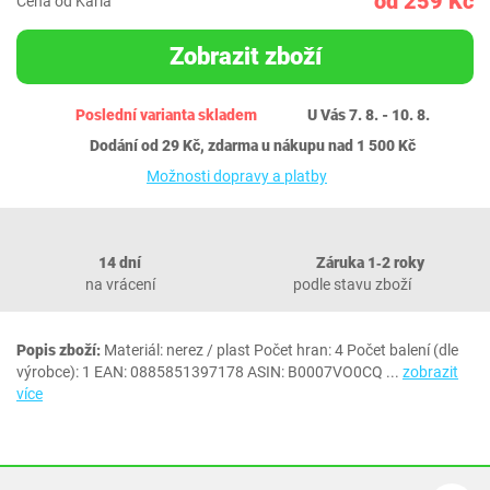
od 259 Kč
Cena od Karla
Zobrazit zboží
Poslední varianta skladem
U Vás 7. 8. - 10. 8.
Dodání od 29 Kč, zdarma u nákupu nad 1 500 Kč
Možnosti dopravy a platby
14 dní
Záruka 1‐2 roky
na vrácení
podle stavu zboží
Popis zboží:
Materiál: nerez / plast Počet hran: 4 Počet balení (dle
výrobce): 1 EAN: 0885851397178 ASIN: B0007VO0CQ
...
zobrazit
více