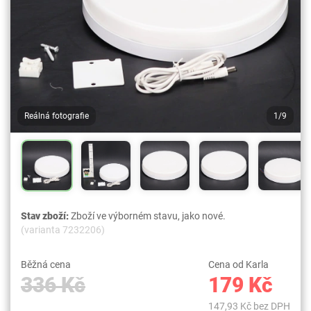
Reálná fotografie
1/9
Stav zboží:
Zboží ve výborném stavu, jako nové.
(varianta 7232206)
Běžná cena
Cena od Karla
336 Kč
179 Kč
147,93 Kč bez DPH