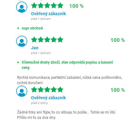
100 %
Ověřený zákazník
před 1 týdnem
supr obchod
100 %
Jan
před 1 týdnem
Všemožné druhy zboží, stav odpovídá popisu a luxusní
ceny.
Rychlá komunikace, perfektní zabalení, nízká cena poštovného,
rychlé doručení.
100 %
Ověřený zákazník
před 2 týdny
Žádné triky ani fígle, to co slibuje, to pošle... Tohle se mi líbí.
Přišlo mi to za dva dny.