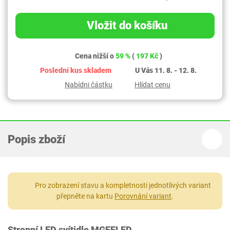
Vložit do košíku
Cena nižší o
59 %
(
197 Kč
)
Poslední kus skladem
U Vás 11. 8. - 12. 8.
Nabídni částku
Hlídat cenu
Popis zboží
Pro zobrazení stavu a kompletnosti jednotlivých variant
přepněte na kartu
Porovnání variant
.
Stropní LED svítidlo MGEELED