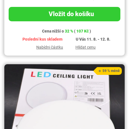
Vložit do košíku
Cena nižší o
32 %
(
107 Kč
)
Poslední kus skladem
U Vás 11. 8. - 12. 8.
Nabídni částku
Hlídat cenu
o 59 % méně