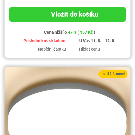
Vložit do košíku
Cena nižší o
47 %
(
157 Kč
)
Poslední kus skladem
U Vás 11. 8. - 12. 8.
Nabídni částku
Hlídat cenu
o 32 % méně