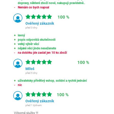
dopravy, některé zboží nové, nakupuji pravidelně..
Nemám co bych napsal
100 %
Ověřený zákazník
před 3 dny
levný
popis odpovídá skutečnosti
velký výběr věcí
nějaké věci jinde neseženete
na dobírku jde zaslat jen 10 ks zboží
100 %
Miloš
před 5 dny
uživatelsky přívětivý eshop, solidní a rychlé jednání
nic
100 %
Ověřený zákazník
před 1 týdnem
Výborné služby !!!