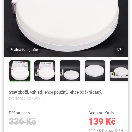
Reálná fotografie
1/8
Stav zboží:
vzhled: lehce použitý. lehce poškrábaný.
(varianta 7073891)
Běžná cena
Cena od Karla
336 Kč
139 Kč
114,88 Kč bez DPH