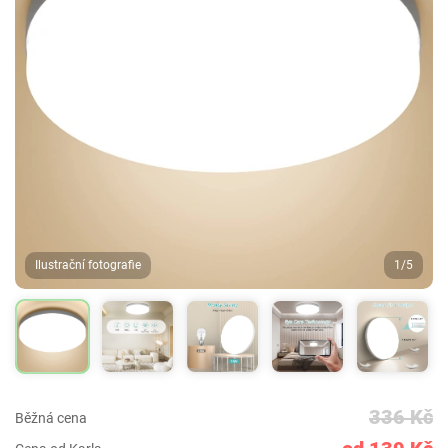
Ilustrační fotografie
1/5
336 Kč
Běžná cena