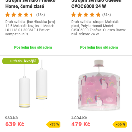
Stropní svítidlo Frideko
Stropní svítidlo Öuesen
Home, černé zlaté
C#OC6000 24 W
(18×)
(81×)
Druh svítidla: jiné Hloubka [cm]:
Druh svítidla: stropní Materiál:
12.5 Materiál: kov, textil Model:
plast, Polykarbonát Model:
‎L01118-01-30CM-EU Patice:
‎C#OC6000 Značka: Öuesen Barva:
kompatibilní s…
bílá Výkon: 24 W…
Poslední kus skladem
Poslední kus skladem
O třetinu levnější
960 Kč
1 094 Kč
639 Kč
479 Kč
-33 %
-56 %