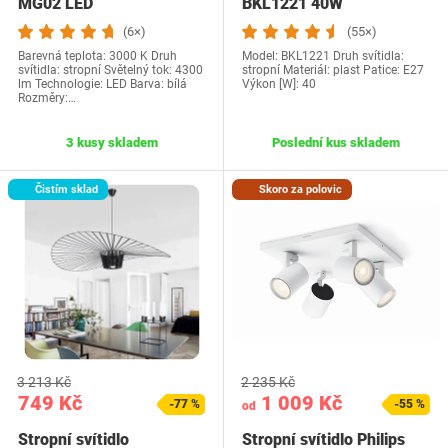
MG02 LED
BKL1221 40W
(6×)
(55×)
Barevná teplota: 3000 K Druh
Model: ‎BKL1221 Druh svítidla:
svítidla: stropní Světelný tok: 4300
stropní Materiál: plast Patice: E27
lm Technologie: LED Barva: bílá
Výkon [W]: 40
Rozměry:…
3 kusy skladem
Poslední kus skladem
Čistím sklad
Skoro za polovic
3 213 Kč
2 235 Kč
749 Kč
1 009 Kč
-77 %
-55 %
od
Stropní svítidlo
Stropní svítidlo Philips