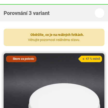
Porovnání 3 variant
Obdržíte, co je na reálných fotkách.
Věnujte pozornost reálnému stavu.
Skoro za polovic
o 47 % méně