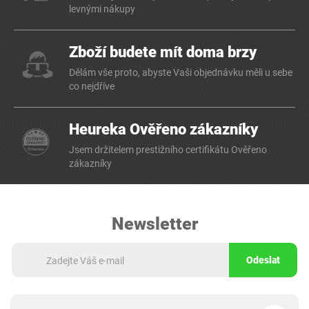
levnými nákupy
Zboží budete mít doma brzy
Dělám vše proto, abyste Vaši objednávku měli u sebe
co nejdříve
Heureka Ověřeno zákazníky
Jsem držitelem prestižního certifikátu Ověřeno
zákazníky
Newsletter
Odeslat