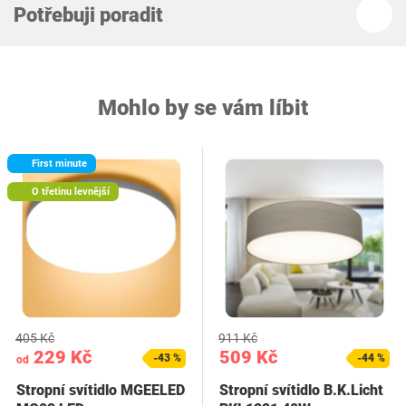
Potřebuji poradit
Mohlo by se vám líbit
First minute
O třetinu levnější
405 Kč
911 Kč
229 Kč
509 Kč
-43 %
-44 %
od
Stropní svítidlo MGEELED
Stropní svítidlo B.K.Licht