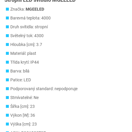
Značka:
‎MGEELED
Barevná teplota: 4000
Druh svítidla: stropní
Světelný tok: 4300
Hloubka [cm]: 3.7
Materiál: plast
Třída krytí: IP44
Barva: bílá
Patice: LED
Podporovaný standard: nepodporuje
Stmívatelné: Ne
Šířka [cm]: 23
Výkon [W]: 36
Výška [cm]: 23