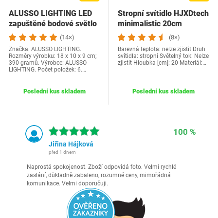
ALUSSO LIGHTING LED
Stropní svítidlo HJXDtech
zapuštěné bodové světlo
minimalistic 20cm
(14×)
(8×)
Značka: ALUSSO LIGHTING.
Barevná teplota: nelze zjistit Druh
Rozměry výrobku: ‎18 x 10 x 9 cm;
svítidla: stropní Světelný tok: Nelze
390 gramů. Výrobce: ALUSSO
zjistit Hloubka [cm]: 20 Materiál:…
LIGHTING. Počet položek: ‎6.…
Poslední kus skladem
Poslední kus skladem
100 %
Jiřina Hájková
před 1 dnem
Naprostá spokojenost. Zboží odpovídá foto. Velmi rychlé
zaslání, důkladně zabaleno, rozumné ceny, mimořádná
komunikace. Velmi doporučuji.