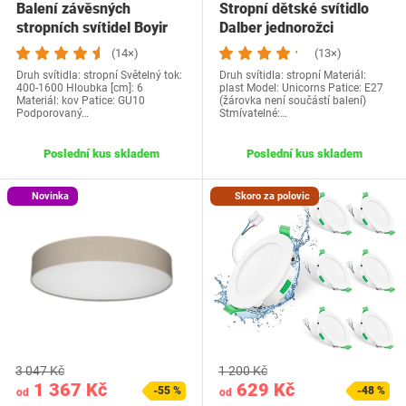
Balení závěsných
Stropní dětské svítidlo
stropních svítidel Boyir
Dalber jednorožci
(14×)
(13×)
Druh svítidla: stropní Světelný tok:
Druh svítidla: stropní Materiál:
400-1600 Hloubka [cm]: 6
plast Model: Unicorns Patice: E27
Materiál: kov Patice: GU10
(žárovka není součástí balení)
Podporovaný…
Stmívatelné:…
Poslední kus skladem
Poslední kus skladem
Novinka
Skoro za polovic
3 047 Kč
1 200 Kč
1 367 Kč
629 Kč
-55 %
-48 %
od
od