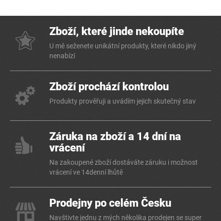
Zboží, které jinde nekoupíte
U mě seženete unikátní produkty, které nikdo jiný
nenabízí
Zboží prochází kontrolou
Produkty prověřuji a uvádím jejich skutečný stav
Záruka na zboží a 14 dní na
vrácení
Na zakoupené zboží dostáváte záruku i možnost
vrácení ve 14denní lhůtě
Prodejny po celém Česku
Navštivte jednu z mých několika prodejen se super