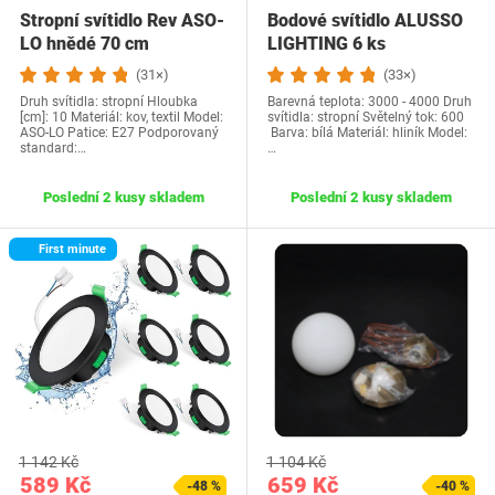
Stropní svítidlo Rev ASO-
Bodové svítidlo ALUSSO
LO hnědé 70 cm
LIGHTING 6 ks
(31×)
(33×)
Druh svítidla: stropní Hloubka
Barevná teplota: 3000 - 4000 Druh
[cm]: 10 Materiál: kov, textil Model:
svítidla: stropní Světelný tok: 600
ASO-LO Patice: E27 Podporovaný
Barva: bílá Materiál: hliník Model:
standard:…
…
Poslední 2 kusy skladem
Poslední 2 kusy skladem
First minute
1 142 Kč
1 104 Kč
589 Kč
659 Kč
-48 %
-40 %