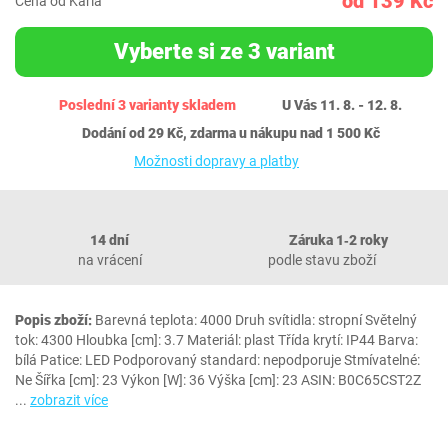
od 139 Kč
Cena od Karla
Vyberte si ze 3 variant
Poslední 3 varianty skladem
U Vás 11. 8. - 12. 8.
Dodání od 29 Kč, zdarma u nákupu nad 1 500 Kč
Možnosti dopravy a platby
14 dní
Záruka 1‐2 roky
na vrácení
podle stavu zboží
Popis zboží:
Barevná teplota: 4000 Druh svítidla: stropní Světelný
tok: 4300 Hloubka [cm]: 3.7 Materiál: plast Třída krytí: IP44 Barva:
bílá Patice: LED Podporovaný standard: nepodporuje Stmívatelné:
Ne Šířka [cm]: 23 Výkon [W]: 36 Výška [cm]: 23 ASIN: B0C65CST2Z
...
zobrazit více