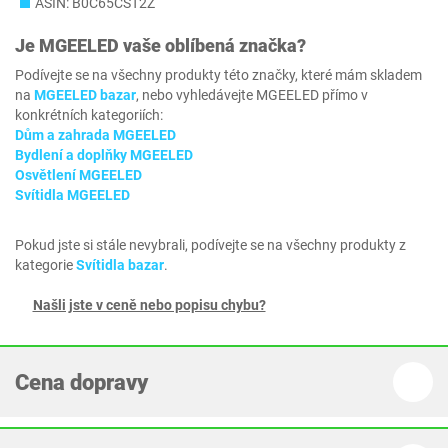
ASIN: B0C65CST2Z
Je
‎MGEELED
vaše oblíbená značka?
Podívejte se na všechny produkty této značky, které mám skladem
na
‎MGEELED bazar
, nebo vyhledávejte ‎MGEELED přímo v
konkrétních kategoriích:
Dům a zahrada ‎MGEELED
Bydlení a doplňky ‎MGEELED
Osvětlení ‎MGEELED
Svítidla ‎MGEELED
Pokud jste si stále nevybrali, podívejte se na všechny produkty z
kategorie
Svítidla bazar
.
Našli jste v ceně nebo popisu chybu?
Cena dopravy