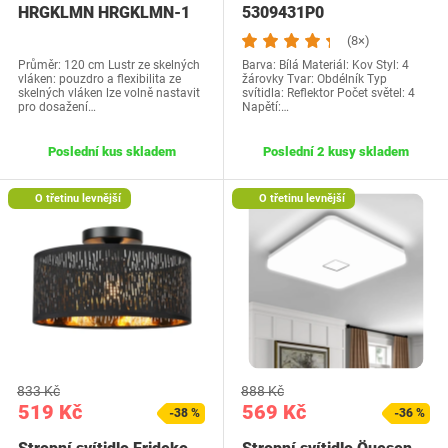
HRGKLMN HRGKLMN-1
5309431P0
(8×)
Průměr: 120 cm Lustr ze skelných
Barva: Bílá Materiál: Kov Styl: 4
vláken: pouzdro a flexibilita ze
žárovky Tvar: Obdélník Typ
skelných vláken lze volně nastavit
svítidla: Reflektor Počet světel: 4
pro dosažení…
Napětí:…
Poslední kus skladem
Poslední 2 kusy skladem
O třetinu levnější
O třetinu levnější
833 Kč
888 Kč
519 Kč
569 Kč
-38 %
-36 %