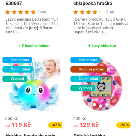
630607
chlapecká hračka
(36×)
(13×)
Jazyk:‎ němčina Délka [cm]: 15.1
Rozměry produktu: ‎18,5 x 6,49 x
Šířka [cm]: 12.9 Výška [cm]: 20.5
18,5 cm Baterie: ‎1 lithium-iontová
Minimální věk [roky]: 8 Barva:
baterie (součástí balení)
černá S…
Doporučený věk: ‎18…
> 5 kusů skladem
4 kusy skladem
First minute
First minute
Čistím sklad
Skoro za polovic
Výprodej
Čistím sklad
Výprodej
360 Kč
432 Kč
119 Kč
129 Kč
-67 %
-70 %
od
od
Hračka Jiosdo do vody
Dětská hračka