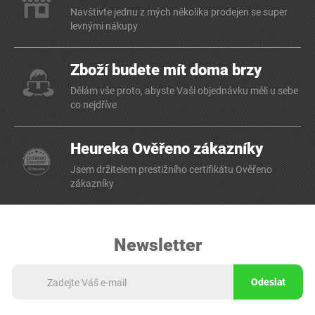
Navštivte jednu z mých několika prodejen se super
levnými nákupy
Zboží budete mít doma brzy
Dělám vše proto, abyste Vaši objednávku měli u sebe
co nejdříve
Heureka Ověřeno zákazníky
Jsem držitelem prestižního certifikátu Ověřeno
zákazníky
Newsletter
Odeslat