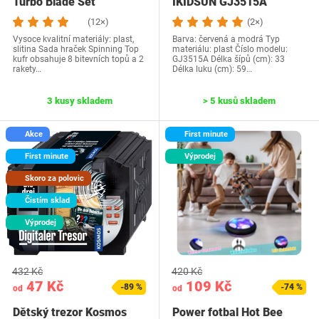
Turbo Blade Set
IKIDSUN GJ3515A
(12×)
(2×)
Vysoce kvalitní materiály: plast,
Barva: červená a modrá Typ
slitina Sada hraček Spinning Top
materiálu: plast Číslo modelu:
kufr obsahuje 8 bitevních topů a 2
‎GJ3515A Délka šípů (cm): 33
rakety…
Délka luku (cm): 59…
3 kusy skladem
> 5 kusů skladem
Akce
First minute
First minute
Výprodej
Skoro za polovic
Čistím sklad
Výprodej
432 Kč
420 Kč
47 Kč
109 Kč
-89 %
-74 %
od
od
Dětský trezor Kosmos
Power fotbal Hot Bee