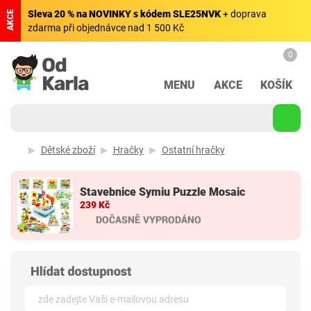
Sleva 20 % na NOVINKY s kódem SLE25NVK
+ doprava
AKCE
zdarma při objednávce nad 1 500 Kč
0
MENU
AKCE
KOŠÍK
Dětské zboží
Hračky
Ostatní hračky
Stavebnice Symiu Puzzle Mosaic
239 Kč