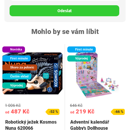
Odeslat
Mohlo by se vám líbit
Novinka
First minute
First minute
Výprodej
Skoro za polovic
Čistím sklad
Výprodej
1 006 Kč
646 Kč
487 Kč
219 Kč
-52 %
-66 %
od
od
Robotický ježek Kosmos
Adventní kalendář
Nuna 620066
Gabby's Dollhouse