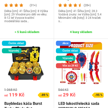
(31×)
(28×)
Délka [cm]: 41 Šířka [cm]: 8 Výška
Délka [cm]: 41 Šířka [cm]: 28.3
[cm]: 29 Vhodné pro děti ve věku:
Vydává zvuky: ne Výška [cm]: 5.4
8-12 let Vysoce kvalitní
Minimální věk [roky]: 3 24 hraček
modelářská sada…
s…
> 5 kusů skladem
4 kusy skladem
Čistím sklad
Akce
Výprodej
Čistím sklad
Výprodej
Vše za 29 Kč
1 068 Kč
544 Kč
119 Kč
29 Kč
-89 %
-95 %
od
od
Baybledas káča Burst
LED lukostřelecká sada