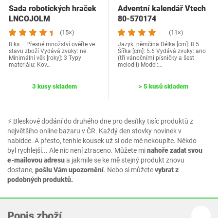
Sada robotických hraček
Adventní kalendář Vtech
LNCOJOLM
80-570174
(15×)
(11×)
8 ks – Přesné množství ověřte ve
Jazyk: němčina Délka [cm]: 8.5
stavu zboží Vydává zvuky: ne
Šířka [cm]: 5.6 Vydává zvuky: ano
Minimální věk [roky]: 3 Typy
(tři vánočními písničky a šest
materiálu‎: Kov…
melodií) Model:…
3 kusy skladem
> 5 kusů skladem
⚡ Bleskové dodání do druhého dne pro desítky tisíc produktů z
největšího online bazaru v ČR. Každý den stovky novinek v
nabídce. A přesto, tenhle kousek už si ode mě nekoupíte. Někdo
byl rychlejší... Ale nic není ztraceno. Můžete mi
nahoře zadat svou
e-mailovou adresu
a jakmile se ke mě stejný produkt znovu
dostane,
pošlu Vám upozornění
. Nebo si můžete
vybrat z
podobných produktů.
Popis zboží