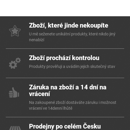
Zboží, které jinde nekoupíte
U mě seženete unikátní produkty, které nikdo jiný
nenabízí
Zboží prochází kontrolou
Produkty prověřuji a uvádím jejich skutečný stav
Záruka na zboží a 14 dní na
vrácení
Na zakoupené zboží dostáváte záruku i možnost
vrácení ve 14denní lhůtě
Prodejny po celém Česku