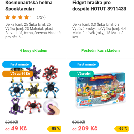
Kosmonautská helma
Fidget hračka pro
Spooktacular
dospělé HOTUT 3911433
(72×)
Délka [cm]: 25 Šířka [cm]: 25
Délka [cm]: 3.3 Šířka [cm]: 0.8
Výška [cm]: 23 Materiál: plast
Vydává zvuky: ne Výška [cm]: 4.4
Barva: bílá, černá, červená Vhodné
Minimální věk [roky]: 18 Materiál:
pro děti 5 -…
kov…
4 kusy skladem
Poslední kus skladem
First minute
First minute
Vše za 69 Kč
Výprodej
336 Kč
600 Kč
49 Kč
209 Kč
-85 %
-65 %
od
od