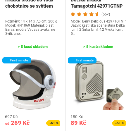
chobotnice se světlem
Tamagotchi 42971GTNP
(66×)
Rozměry: ‎14 x 14 x 7,5 cm; 200 g
Model: ‎Berry Delicious 42971GTNP
Model: ‎HN1869 Materiál: plast
Jazyk:‎ kastilská španělština Délka
Barva: modrá Vydává zvuky: ne
[cm]: 2 Šířka [cm]: 4,2 Výška [cm]:
Svítí: ano…
5…
> 5 kusů skladem
> 5 kusů skladem
First minute
First minute
697 Kč
180 Kč
269 Kč
89 Kč
-61 %
-51 %
od