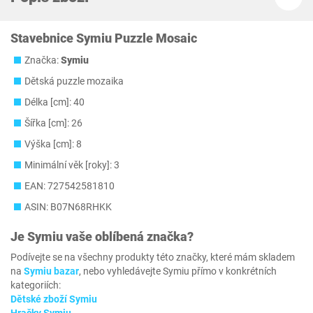
Stavebnice Symiu Puzzle Mosaic
Značka:
Symiu
Dětská puzzle mozaika
Délka [cm]: 40
Šířka [cm]: 26
Výška [cm]: 8
Minimální věk [roky]: 3
EAN: 727542581810
ASIN: B07N68RHKK
Je
Symiu
vaše oblíbená značka?
Podívejte se na všechny produkty této značky, které mám skladem
na
Symiu bazar
, nebo vyhledávejte Symiu přímo v konkrétních
kategoriích:
Dětské zboží Symiu