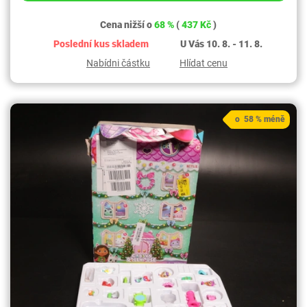
Cena nižší o
68 %
(
437 Kč
)
Poslední kus skladem
U Vás 10. 8. - 11. 8.
Nabídni částku
Hlídat cenu
o 58 % méně