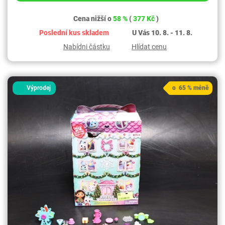
Cena nižší o
58 %
(
377 Kč
)
Poslední kus skladem
U Vás 10. 8. - 11. 8.
Nabídni částku
Hlídat cenu
Výprodej
o 65 % méně