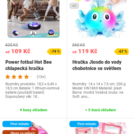
+1
420 Kč
360 Kč
109 Kč
119 Kč
-74 %
-67 %
od
od
Power fotbal Hot Bee
Hračka Jiosdo do vody
chlapecká hračka
chobotnice se světlem
(13×)
Rozměry produktu: ‎18,5 x 6,49 x
Rozměry: ‎14 x 14 x 7,5 cm; 200 g
18,5 cm Baterie: ‎1 lithium-iontová
Model: ‎HN1869 Materiál: plast
baterie (součástí balení)
Barva: modrá Vydává zvuky: ne
Doporučený věk: ‎18…
Svítí: ano…
4 kusy skladem
> 5 kusů skladem
First minute
First minute
Skoro za polovic