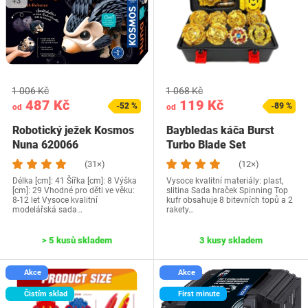
+3
1 006 Kč
1 068 Kč
487 Kč
119 Kč
-52 %
-89 %
od
od
Robotický ježek Kosmos
Baybledas káča Burst
Nuna 620066
Turbo Blade Set
(31×)
(12×)
Délka [cm]: 41 Šířka [cm]: 8 Výška
Vysoce kvalitní materiály: plast,
[cm]: 29 Vhodné pro děti ve věku:
slitina Sada hraček Spinning Top
8-12 let Vysoce kvalitní
kufr obsahuje 8 bitevních topů a 2
modelářská sada…
rakety…
> 5 kusů skladem
3 kusy skladem
Akce
Akce
Čistím sklad
First minute