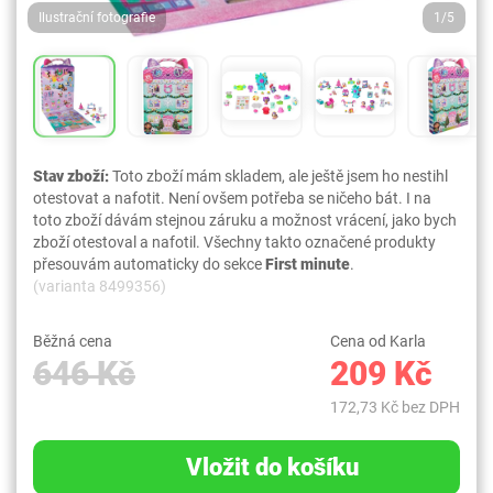
Ilustrační fotografie
1/5
Stav zboží:
Toto zboží mám skladem, ale ještě jsem ho nestihl
otestovat a nafotit. Není ovšem potřeba se ničeho bát. I na
toto zboží dávám stejnou záruku a možnost vrácení, jako bych
zboží otestoval a nafotil. Všechny takto označené produkty
přesouvám automaticky do sekce
First minute
.
(varianta 8499356)
Běžná cena
Cena od Karla
646 Kč
209 Kč
172,73 Kč bez DPH
Vložit do košíku