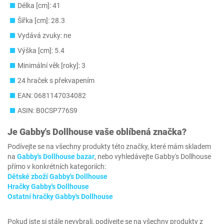
Délka [cm]: 41
Šířka [cm]: 28.3
Vydává zvuky: ne
Výška [cm]: 5.4
Minimální věk [roky]: 3
24 hraček s překvapením
EAN: 0681147034082
ASIN: B0CSP776S9
Je
Gabby's Dollhouse
vaše oblíbená značka?
Podívejte se na všechny produkty této značky, které mám skladem
na
Gabby's Dollhouse bazar
, nebo vyhledávejte Gabby's Dollhouse
přímo v konkrétních kategoriích:
Dětské zboží Gabby's Dollhouse
Hračky Gabby's Dollhouse
Ostatní hračky Gabby's Dollhouse
Pokud jste si stále nevybrali, podívejte se na všechny produkty z