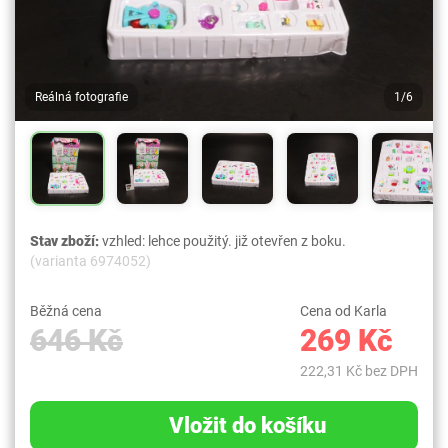
Reálná fotografie
1/6
Stav zboží:
vzhled: lehce použitý. již otevřen z boku.
(varianta 6974052)
Běžná cena
Cena od Karla
646 Kč
269 Kč
222,31 Kč bez DPH
Vložit do košíku