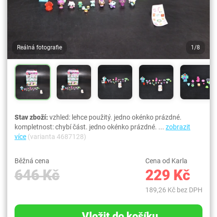
Reálná fotografie
1/8
Stav zboží:
vzhled: lehce použitý. jedno okénko prázdné.
kompletnost: chybí část. jedno okénko prázdné. ...
zobrazit
více
(varianta 4687128)
Běžná cena
Cena od Karla
646 Kč
229 Kč
189,26 Kč bez DPH
Vložit do košíku