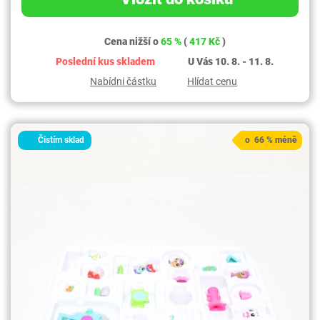
Cena nižší o
65 %
(
417 Kč
)
Poslední kus skladem
U Vás 10. 8. - 11. 8.
Nabídni částku
Hlídat cenu
Čistím sklad
o 66 % méně