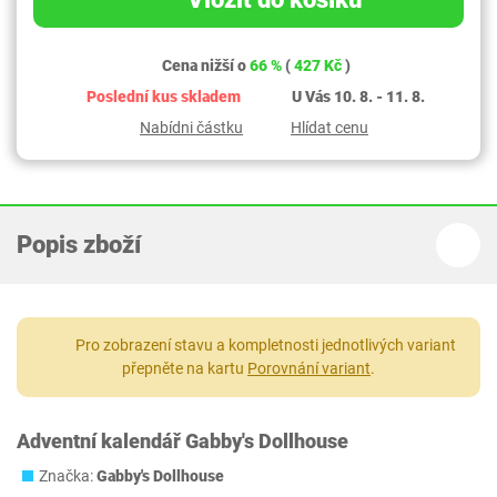
Cena nižší o
66 %
(
427 Kč
)
Poslední kus skladem
U Vás 10. 8. - 11. 8.
Nabídni částku
Hlídat cenu
Popis zboží
Pro zobrazení stavu a kompletnosti jednotlivých variant
přepněte na kartu
Porovnání variant
.
Adventní kalendář Gabby's Dollhouse
Značka:
Gabby's Dollhouse