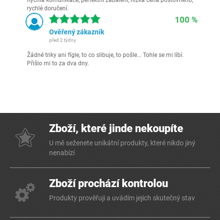
rychlé doručení.
100 %
Ověřený zákazník
před 2 týdny
Žádné triky ani fígle, to co slibuje, to pošle... Tohle se mi líbí.
Přišlo mi to za dva dny.
Zboží, které jinde nekoupíte
U mě seženete unikátní produkty, které nikdo jiný
nenabízí
Zboží prochází kontrolou
Produkty prověřuji a uvádím jejich skutečný stav