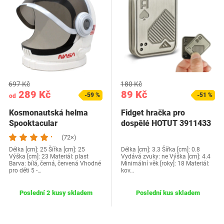
697 Kč
180 Kč
289 Kč
89 Kč
-59 %
-51 %
od
Kosmonautská helma
Fidget hračka pro
Spooktacular
dospělé HOTUT 3911433
(72×)
Délka [cm]: 25 Šířka [cm]: 25
Délka [cm]: 3.3 Šířka [cm]: 0.8
Výška [cm]: 23 Materiál: plast
Vydává zvuky: ne Výška [cm]: 4.4
Barva: bílá, černá, červená Vhodné
Minimální věk [roky]: 18 Materiál:
pro děti 5 -…
kov…
Poslední 2 kusy skladem
Poslední kus skladem