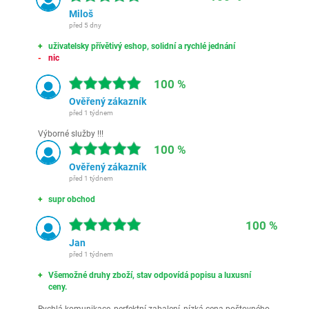
Miloš
před 5 dny
uživatelsky přívětivý eshop, solidní a rychlé jednání
nic
100 %
Ověřený zákazník
před 1 týdnem
Výborné služby !!!
100 %
Ověřený zákazník
před 1 týdnem
supr obchod
100 %
Jan
před 1 týdnem
Všemožné druhy zboží, stav odpovídá popisu a luxusní
ceny.
Rychlá komunikace, perfektní zabalení, nízká cena poštovného,