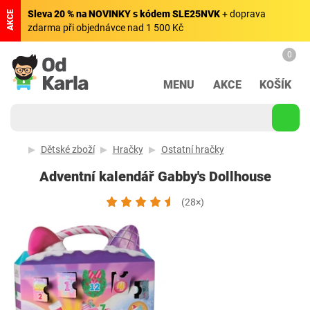
Sleva 20 % na NOVINKY s kódem SLE25NVK
+ doprava
AKCE
zdarma při objednávce nad 1 500 Kč
0
MENU
AKCE
KOŠÍK
Dětské zboží
Hračky
Ostatní hračky
Adventní kalendář Gabby's Dollhouse
(28×)