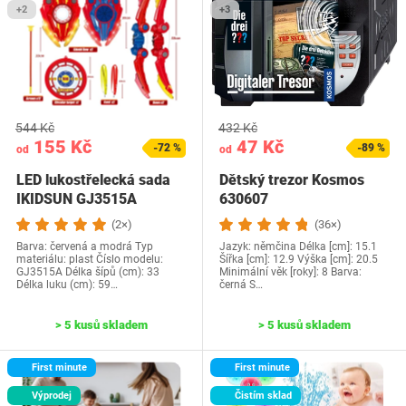
+2
+3
544 Kč
432 Kč
155 Kč
47 Kč
-72 %
-89 %
od
od
LED lukostřelecká sada
Dětský trezor Kosmos
IKIDSUN GJ3515A
630607
(2×)
(36×)
Barva: červená a modrá Typ
Jazyk:‎ němčina Délka [cm]: 15.1
materiálu: plast Číslo modelu:
Šířka [cm]: 12.9 Výška [cm]: 20.5
‎GJ3515A Délka šípů (cm): 33
Minimální věk [roky]: 8 Barva:
Délka luku (cm): 59…
černá S…
> 5 kusů skladem
> 5 kusů skladem
First minute
First minute
Výprodej
Čistím sklad