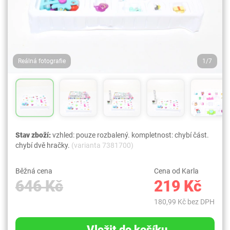
Reálná fotografie
1/7
Stav zboží:
vzhled: pouze rozbalený. kompletnost: chybí část.
chybí dvě hračky.
(varianta 7381700)
Běžná cena
Cena od Karla
646 Kč
219 Kč
180,99 Kč bez DPH
Vložit do košíku