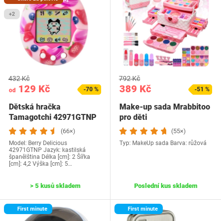
+2
432 Kč
792 Kč
129 Kč
389 Kč
-70 %
-51 %
od
Dětská hračka
Make-up sada Mrabbitoo
Tamagotchi 42971GTNP
pro děti
(66×)
(55×)
Model: ‎Berry Delicious
Typ: MakeUp sada Barva: růžová
42971GTNP Jazyk:‎ kastilská
španělština Délka [cm]: 2 Šířka
[cm]: 4,2 Výška [cm]: 5…
> 5 kusů skladem
Poslední kus skladem
First minute
First minute