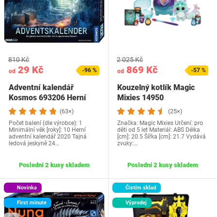
810 Kč
2 025 Kč
29 Kč
869 Kč
-96 %
-57 %
od
od
Adventní kalendář
Kouzelný kotlík Magic
Kosmos 693206 Herní
Mixies 14950
(63×)
(25×)
Počet balení (dle výrobce): 1
Značka: Magic Mixies Určení: pro
Minimální věk [roky]: 10 Herní
děti od 5 let Materiál: ABS Délka
adventní kalendář 2020 Tajná
[cm]: 20.5 Šířka [cm]: 21.7 Vydává
ledová jeskyně 24…
zvuky:…
Poslední 2 kusy skladem
Poslední 2 kusy skladem
Novinka
Čistím sklad
First minute
Výprodej