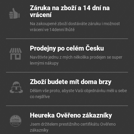
Záruka na zboží a 14 dní na
vrácení
Na zakoupené zboží dostáváte záruku i možnost
vrácení ve 14denní lhůtě
Prodejny po celém Česku
Navštivte jednu z mých několika prodejen se super
levnými nákupy
Zboží budete mít doma brzy
Dělám vše proto, abyste Vaši objednávku měli u sebe
co nejdříve
Heureka Ověřeno zákazníky
Jsem držitelem prestižního certifikátu Ověřeno
zákazníky