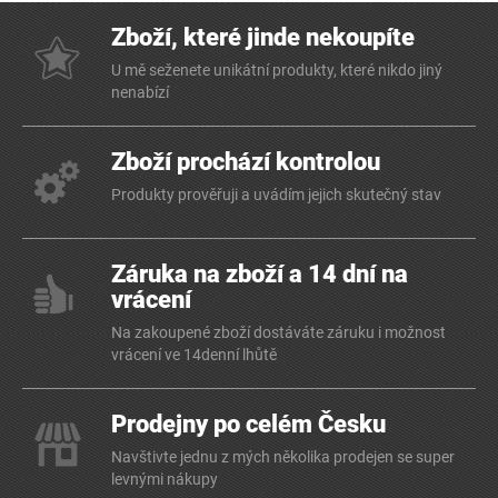
Zboží, které jinde nekoupíte
U mě seženete unikátní produkty, které nikdo jiný
nenabízí
Zboží prochází kontrolou
Produkty prověřuji a uvádím jejich skutečný stav
Záruka na zboží a 14 dní na
vrácení
Na zakoupené zboží dostáváte záruku i možnost
vrácení ve 14denní lhůtě
Prodejny po celém Česku
Navštivte jednu z mých několika prodejen se super
levnými nákupy