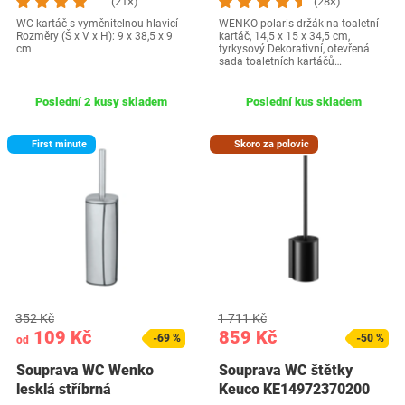
(21×)
(28×)
WC kartáč s vyměnitelnou hlavicí
WENKO polaris držák na toaletní
Rozměry (Š x V x H): 9 x 38,5 x 9
kartáč, 14,5 x 15 x 34,5 cm,
cm
tyrkysový Dekorativní, otevřená
sada toaletních kartáčů…
Poslední 2 kusy skladem
Poslední kus skladem
First minute
Skoro za polovic
352 Kč
1 711 Kč
109 Kč
859 Kč
-69 %
-50 %
od
Souprava WC Wenko
Souprava WC štětky
lesklá stříbrná
Keuco KE14972370200