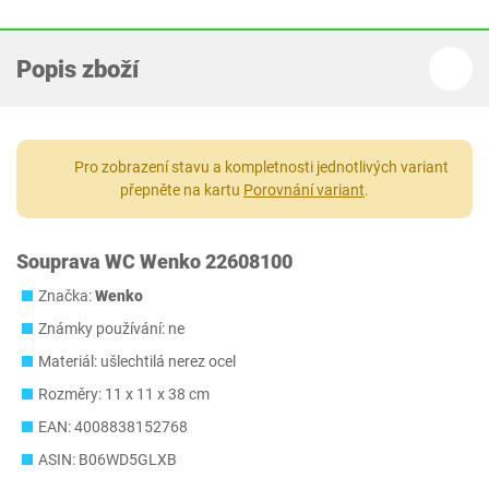
Popis zboží
Pro zobrazení stavu a kompletnosti jednotlivých variant
přepněte na kartu
Porovnání variant
.
Souprava WC Wenko 22608100
Značka:
Wenko
Známky používání: ne
Materiál: ušlechtilá nerez ocel
Rozměry: 11 x 11 x 38 cm
EAN: 4008838152768
ASIN: B06WD5GLXB