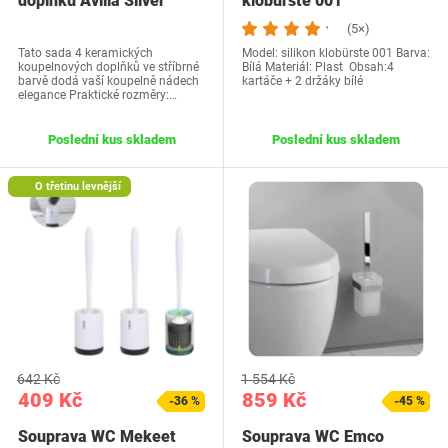
doplňků Avilia Silver
klobürste 001
(5×)
Tato sada 4 keramických
Model: ‎silikon klobürste 001 Barva:
koupelnových doplňků ve stříbrné
Bílá Materiál: Plast ‎Obsah:4
barvě dodá vaší koupelně nádech
kartáče + 2 držáky bílé
elegance Praktické rozměry:…
Poslední kus skladem
Poslední kus skladem
O třetinu levnější
642 Kč
1 554 Kč
409 Kč
859 Kč
-36 %
-45 %
Souprava WC Mekeet
Souprava WC Emco