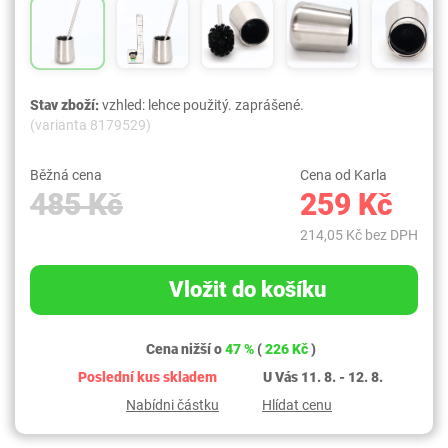
Stav zboží:
vzhled: lehce použitý. zaprášené.
(varianta 8179529)
Běžná cena
Cena od Karla
485 Kč
259 Kč
214,05 Kč bez DPH
Vložit do košíku
Cena nižší o
47 %
(
226 Kč
)
Poslední kus skladem
U Vás 11. 8. - 12. 8.
Nabídni částku
Hlídat cenu