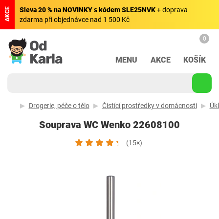
Sleva 20 % na NOVINKY s kódem SLE25NVK
+ doprava
AKCE
zdarma při objednávce nad 1 500 Kč
0
MENU
AKCE
KOŠÍK
Drogerie, péče o tělo
Čistící prostředky v domácnosti
Úk
Souprava WC Wenko 22608100
(15×)