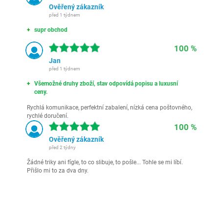
Ověřený zákazník
před 1 týdnem
supr obchod
100 %
Jan
před 1 týdnem
Všemožné druhy zboží, stav odpovídá popisu a luxusní
ceny.
Rychlá komunikace, perfektní zabalení, nízká cena poštovného,
rychlé doručení.
100 %
Ověřený zákazník
před 2 týdny
Žádné triky ani fígle, to co slibuje, to pošle... Tohle se mi líbí.
Přišlo mi to za dva dny.