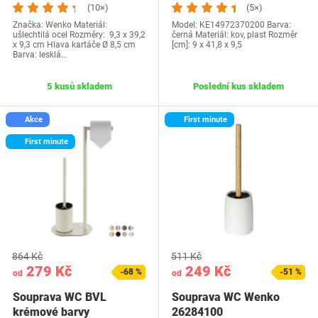
černá
(10×)
(5×)
Značka: Wenko Materiál:
Model: KE14972370200 Barva:
ušlechtilá ocel Rozměry: 9,3 x 39,2
černá Materiál: kov, plast Rozměr
x 9,3 cm Hlava kartáče Ø 8,5 cm
[cm]: 9 x 41,8 x 9,5
Barva: lesklá…
5 kusů skladem
Poslední kus skladem
Akce
First minute
First minute
864 Kč
511 Kč
279 Kč
249 Kč
-68 %
-51 %
od
od
Souprava WC BVL
Souprava WC Wenko
krémové barvy
26284100