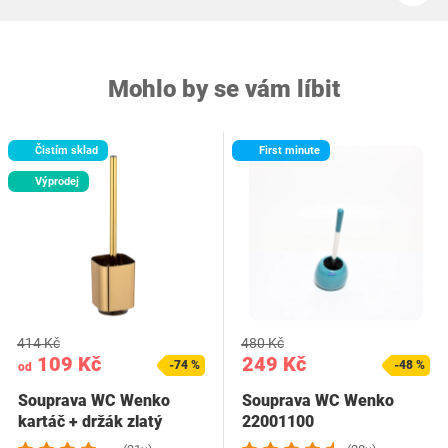
Mohlo by se vám líbit
Čistím sklad
First minute
Výprodej
414 Kč
480 Kč
109 Kč
249 Kč
-74 %
-48 %
od
Souprava WC Wenko
Souprava WC Wenko
kartáč + držák zlatý
22001100