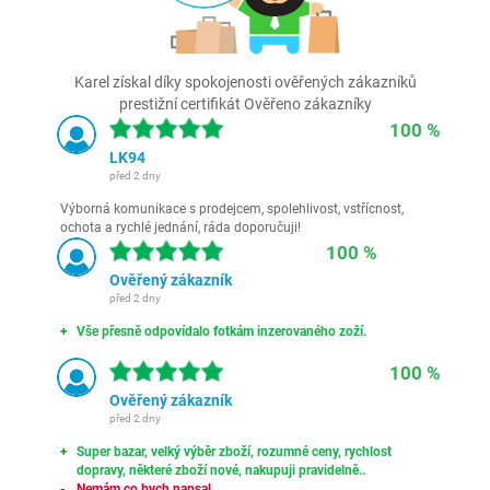
Karel získal díky spokojenosti ověřených zákazníků
prestižní certifikát Ověřeno zákazníky
100 %
LK94
před 2 dny
Výborná komunikace s prodejcem, spolehlivost, vstřícnost,
ochota a rychlé jednání, ráda doporučuji!
100 %
Ověřený zákazník
před 2 dny
Vše přesně odpovídalo fotkám inzerovaného zoží.
100 %
Ověřený zákazník
před 2 dny
Super bazar, velký výběr zboží, rozumné ceny, rychlost
dopravy, některé zboží nové, nakupuji pravidelně..
Nemám co bych napsal