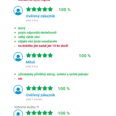
100 %
Ověřený zákazník
před 3 dny
levný
popis odpovídá skutečnosti
velký výběr věcí
nějaké věci jinde neseženete
na dobírku jde zaslat jen 10 ks zboží
100 %
Miloš
před 5 dny
uživatelsky přívětivý eshop, solidní a rychlé jednání
nic
100 %
Ověřený zákazník
před 1 týdnem
Výborné služby !!!
100 %