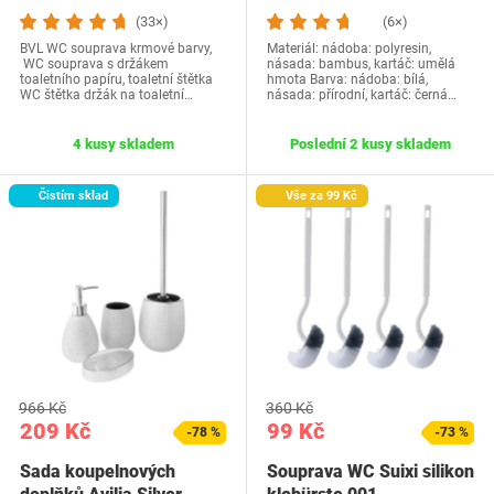
(33×)
(6×)
BVL WC souprava krmové barvy,
Materiál: nádoba: polyresin,
WC souprava s držákem
násada: bambus, kartáč: umělá
toaletního papíru, toaletní štětka
hmota Barva: nádoba: bílá,
WC štětka držák na toaletní…
násada: přírodní, kartáč: černá…
4 kusy skladem
Poslední 2 kusy skladem
Čistím sklad
Vše za 99 Kč
966 Kč
360 Kč
209 Kč
99 Kč
-78 %
-73 %
Sada koupelnových
Souprava WC Suixi silikon