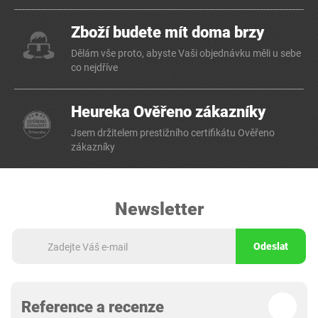
Zboží budete mít doma brzy
Dělám vše proto, abyste Vaši objednávku měli u sebe
co nejdříve
Heureka Ověřeno zákazníky
Jsem držitelem prestižního certifikátu Ověřeno
zákazníky
Newsletter
Odeslat
Reference a recenze