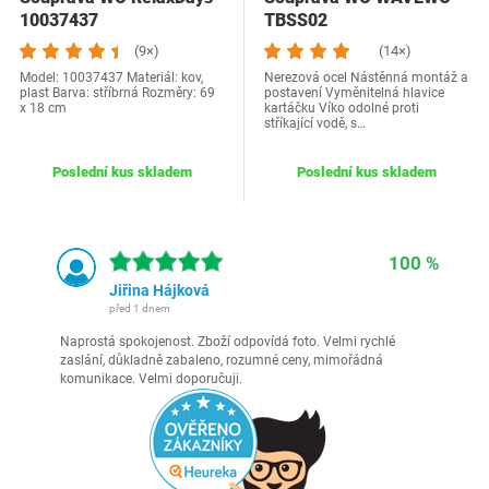
10037437
TBSS02
(9×)
(14×)
Model: 10037437 Materiál: kov,
Nerezová ocel Nástěnná montáž a
plast Barva: stříbrná Rozměry: 69
postavení Vyměnitelná hlavice
x 18 cm
kartáčku Víko odolné proti
stříkající vodě, s…
Poslední kus skladem
Poslední kus skladem
100 %
Jiřina Hájková
před 1 dnem
Naprostá spokojenost. Zboží odpovídá foto. Velmi rychlé
zaslání, důkladně zabaleno, rozumné ceny, mimořádná
komunikace. Velmi doporučuji.