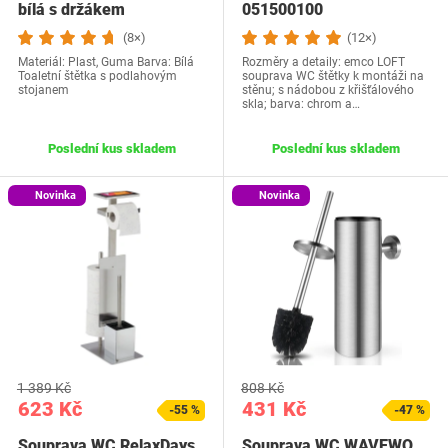
bílá s držákem
051500100
(8×)
(12×)
Materiál: Plast, Guma Barva: Bílá
Rozměry a detaily: emco LOFT
Toaletní štětka s podlahovým
souprava WC štětky k montáži na
stojanem
stěnu; s nádobou z křišťálového
skla; barva: chrom a…
Poslední kus skladem
Poslední kus skladem
Novinka
Novinka
1 389 Kč
808 Kč
623 Kč
431 Kč
-55 %
-47 %
Souprava WC RelaxDays
Souprava WC WAVEWO