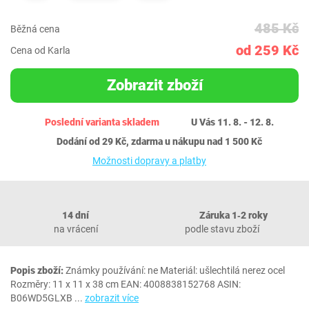
485 Kč
Běžná cena
od 259 Kč
Cena od Karla
Zobrazit zboží
Poslední varianta skladem
U Vás 11. 8. - 12. 8.
Dodání od 29 Kč, zdarma u nákupu nad 1 500 Kč
Možnosti dopravy a platby
14 dní
Záruka 1‐2 roky
na vrácení
podle stavu zboží
Popis zboží:
Známky používání: ne Materiál: ušlechtilá nerez ocel
Rozměry: 11 x 11 x 38 cm EAN: 4008838152768 ASIN:
B06WD5GLXB
...
zobrazit více