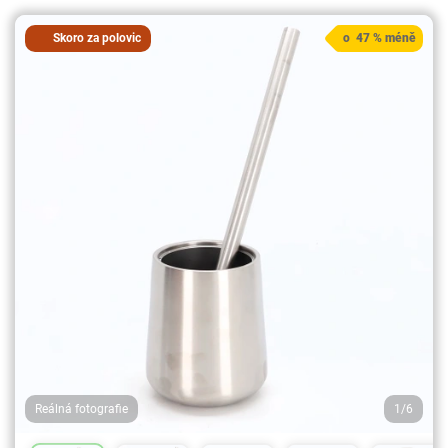
Skoro za polovic
o 47 % méně
Reálná fotografie
1/6