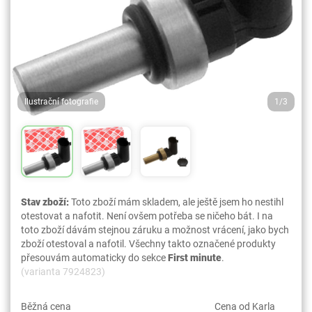
Ilustrační fotografie
1/3
Stav zboží:
Toto zboží mám skladem, ale ještě jsem ho nestihl
otestovat a nafotit. Není ovšem potřeba se ničeho bát. I na
toto zboží dávám stejnou záruku a možnost vrácení, jako bych
zboží otestoval a nafotil. Všechny takto označené produkty
přesouvám automaticky do sekce
First minute
.
(varianta 7924823)
Běžná cena
Cena od Karla