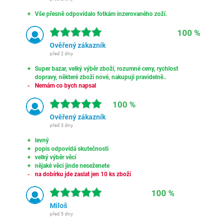
Vše přesně odpovídalo fotkám inzerovaného zoží.
100 %
Ověřený zákazník
před 2 dny
Super bazar, velký výběr zboží, rozumné ceny, rychlost
dopravy, některé zboží nové, nakupuji pravidelně..
Nemám co bych napsal
100 %
Ověřený zákazník
před 3 dny
levný
popis odpovídá skutečnosti
velký výběr věcí
nějaké věci jinde neseženete
na dobírku jde zaslat jen 10 ks zboží
100 %
Miloš
před 5 dny