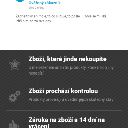
Ověřený zákazník
před 2 týdny
Žádné triky ani fígle, to co slibuje, to pošle... Tohle se mi líbí.
Přišlo mi to za dva dny.
Zboží, které jinde nekoupíte
U mě seženete unikátní produkty, které nikdo jiný
nenabízí
Zboží prochází kontrolou
Produkty prověřuji a uvádím jejich skutečný stav
Záruka na zboží a 14 dní na
vrácení