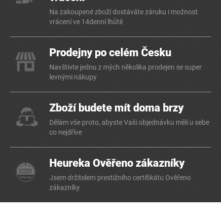
Na zakoupené zboží dostáváte záruku i možnost
vrácení ve 14denní lhůtě
Prodejny po celém Česku
Navštivte jednu z mých několika prodejen se super
levnými nákupy
Zboží budete mít doma brzy
Dělám vše proto, abyste Vaši objednávku měli u sebe
co nejdříve
Heureka Ověřeno zákazníky
Jsem držitelem prestižního certifikátu Ověřeno
zákazníky