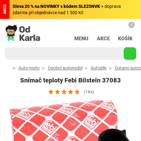
Sleva 20 % na NOVINKY s kódem SLE25NVK
+ doprava
AKCE
zdarma při objednávce nad 1 500 Kč
0
MENU
AKCE
KOŠÍK
Auto-moto
Osobní automobil
Autodíly
Ostatní autod
Snímač teploty Febi Bilstein 37083
(18×)