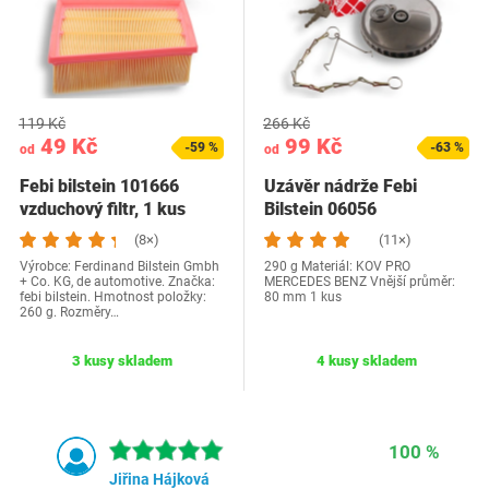
119 Kč
266 Kč
49 Kč
99 Kč
-59 %
-63 %
od
od
Febi bilstein 101666
Uzávěr nádrže Febi
vzduchový filtr, 1 kus
Bilstein 06056
(8×)
(11×)
Výrobce: Ferdinand Bilstein Gmbh
290 g Materiál: KOV PRO
+ Co. KG, de automotive. Značka:
MERCEDES BENZ Vnější průměr:
febi bilstein. Hmotnost položky:
80 mm 1 kus
260 g. Rozměry…
3 kusy skladem
4 kusy skladem
100 %
Jiřina Hájková