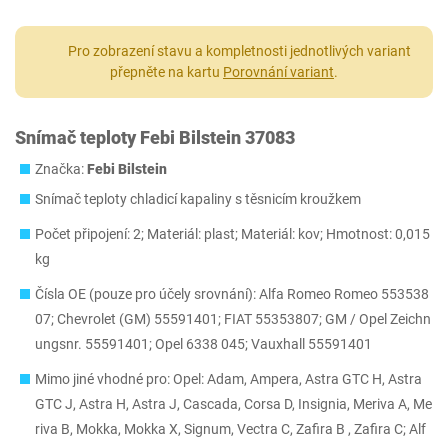
Pro zobrazení stavu a kompletnosti jednotlivých variant
přepněte na kartu
Porovnání variant
.
Snímač teploty Febi Bilstein 37083
Značka:
Febi Bilstein
Snímač teploty chladicí kapaliny s těsnicím kroužkem
Počet připojení: 2; Materiál: plast; Materiál: kov; Hmotnost: 0,015
kg
Čísla OE (pouze pro účely srovnání): Alfa Romeo Romeo 553538
07; Chevrolet (GM) 55591401; FIAT 55353807; GM / Opel Zeichn
ungsnr. 55591401; Opel 6338 045; Vauxhall 55591401
Mimo jiné vhodné pro: Opel: Adam, Ampera, Astra GTC H, Astra
GTC J, Astra H, Astra J, Cascada, Corsa D, Insignia, Meriva A, Me
riva B, Mokka, Mokka X, Signum, Vectra C, Zafira B , Zafira C; Alf