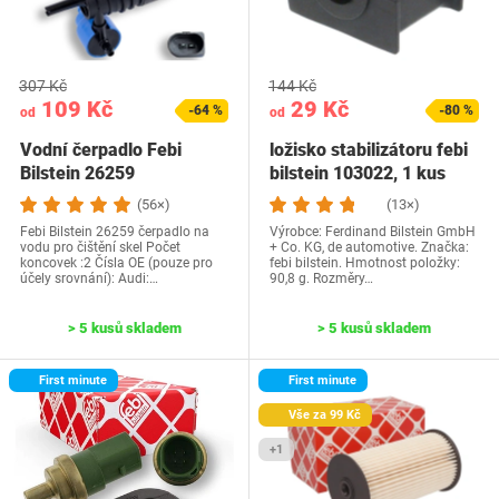
307 Kč
144 Kč
109 Kč
29 Kč
-64 %
-80 %
od
od
Vodní čerpadlo Febi
ložisko stabilizátoru febi
Bilstein 26259
bilstein 103022, 1 kus
(56×)
(13×)
Febi Bilstein 26259 čerpadlo na
Výrobce: Ferdinand Bilstein GmbH
vodu pro čištění skel Počet
+ Co. KG, de automotive. Značka:
koncovek :2 Čísla OE (pouze pro
febi bilstein. Hmotnost položky:
účely srovnání): Audi:…
90,8 g. Rozměry…
> 5 kusů skladem
> 5 kusů skladem
First minute
First minute
Vše za 99 Kč
+1