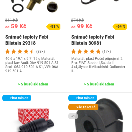
311 Kč
274 Kč
59 Kč
99 Kč
-81 %
-64 %
od
od
Snímač teploty Febi
Snímač teploty Febi
Bilstein 29318
Bilstein 30981
(33×)
(17×)
40.6 x 19.1 x 9.7 ‎15 g Materiál:
Materiál: plast Počet připojení: 2
plast kov Audi: 06A 919 501 A S1,
Pro: FIAT: Scudo II,Scudo II
Seat: 06A 919 501 A S1, VW: 06A
4x4,Ulysse II,Mitsubishi: Outlander
919 501 A…
II…
> 5 kusů skladem
> 5 kusů skladem
First minute
First minute
Vše za 69 Kč
+1