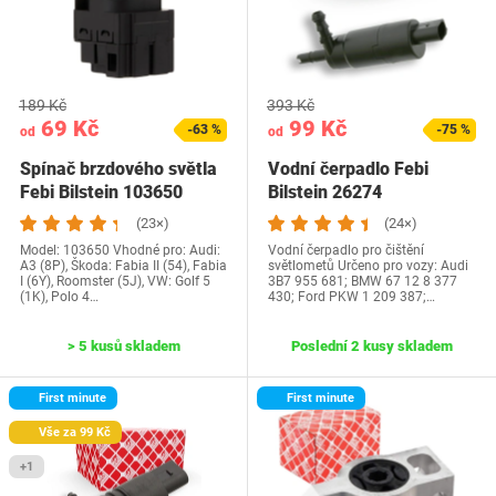
189 Kč
393 Kč
69 Kč
99 Kč
-63 %
-75 %
od
od
Spínač brzdového světla
Vodní čerpadlo Febi
Febi Bilstein 103650
Bilstein 26274
(23×)
(24×)
Model: 103650 Vhodné pro: Audi:
Vodní čerpadlo pro čištění
A3 (8P), Škoda: Fabia II (54), Fabia
světlometů Určeno pro vozy: Audi
I (6Y), Roomster (5J), VW: Golf 5
3B7 955 681; BMW 67 12 8 377
(1K), Polo 4…
430; Ford PKW 1 209 387;…
> 5 kusů skladem
Poslední 2 kusy skladem
First minute
First minute
Vše za 99 Kč
+1