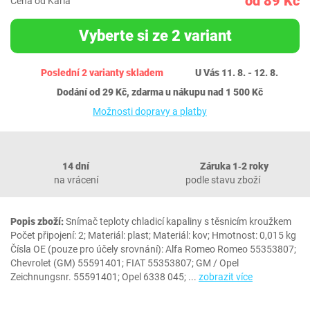
od 89 Kč
Cena od Karla
Vyberte si ze 2 variant
Poslední 2 varianty skladem
U Vás 11. 8. - 12. 8.
Dodání od 29 Kč, zdarma u nákupu nad 1 500 Kč
Možnosti dopravy a platby
14 dní
Záruka 1‐2 roky
na vrácení
podle stavu zboží
Popis zboží:
Snímač teploty chladicí kapaliny s těsnicím kroužkem
Počet připojení: 2; Materiál: plast; Materiál: kov; Hmotnost: 0,015 kg
Čísla OE (pouze pro účely srovnání): Alfa Romeo Romeo 55353807;
Chevrolet (GM) 55591401; FIAT 55353807; GM / Opel
Zeichnungsnr. 55591401; Opel 6338 045;
...
zobrazit více