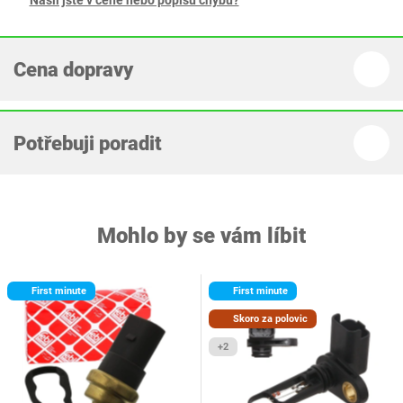
Našli jste v ceně nebo popisu chybu?
Cena dopravy
Potřebuji poradit
Mohlo by se vám líbit
First minute
First minute
Skoro za polovic
+2