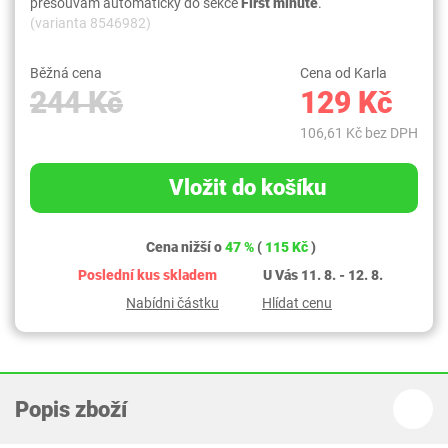
přesouvám automaticky do sekce
First minute
.
(varianta 8546982)
Běžná cena
Cena od Karla
244 Kč
129 Kč
106,61 Kč bez DPH
Vložit do košíku
Cena nižší o
47 %
(
115 Kč
)
Poslední kus skladem
U Vás 11. 8. - 12. 8.
Nabídni částku
Hlídat cenu
Popis zboží