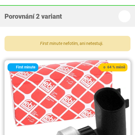
Porovnání 2 variant
First minute
nefotím, ani netestuji.
First minute
o 64 % méně