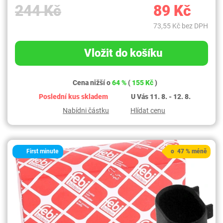
244 Kč
89 Kč
73,55 Kč bez DPH
Vložit do košíku
Cena nižší o
64 %
(
155 Kč
)
Poslední kus skladem
U Vás 11. 8. - 12. 8.
Nabídni částku
Hlídat cenu
First minute
o 47 % méně