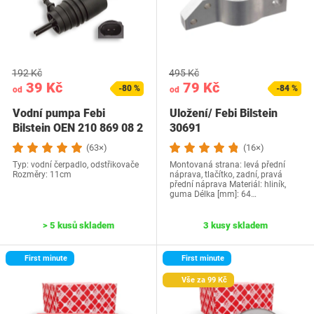
192 Kč
495 Kč
39 Kč
79 Kč
-80 %
-84 %
od
od
Vodní pumpa Febi
Uložení/ Febi Bilstein
Bilstein OEN 210 869 08 2
30691
(63×)
(16×)
Typ: vodní čerpadlo, odstřikovače
Montovaná strana: levá přední
Rozměry: 11cm
náprava, tlačítko, zadní, pravá
přední náprava Materiál: hliník,
guma Délka [mm]: 64…
> 5 kusů skladem
3 kusy skladem
First minute
First minute
Vše za 99 Kč