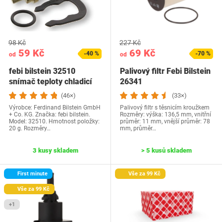
98 Kč
227 Kč
59 Kč
69 Kč
-40 %
-70 %
od
od
febi bilstein 32510
Palivový filtr Febi Bilstein
snímač teploty chladicí
26341
kapaliny s…
(46×)
(33×)
Výrobce: Ferdinand Bilstein GmbH
Palivový filtr s těsnicím kroužkem
+ Co. KG. Značka: febi bilstein.
Rozměry: výška: 136,5 mm, vnitřní
Model: 32510. Hmotnost položky:
průměr: 11 mm, vnější průměr: 78
20 g. Rozměry…
mm, průměr…
3 kusy skladem
> 5 kusů skladem
First minute
Vše za 99 Kč
Vše za 99 Kč
+1