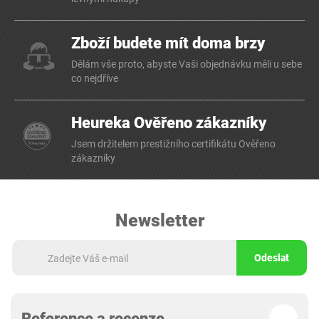
Zboží budete mít doma brzy
Dělám vše proto, abyste Vaši objednávku měli u sebe
co nejdříve
Heureka Ověřeno zákazníky
Jsem držitelem prestižního certifikátu Ověřeno
zákazníky
Newsletter
Odeslat
Reference a recenze