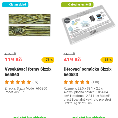
Čistím sklad
O třetinu levnější
485 Kč
641 Kč
119 Kč
419 Kč
-75 %
-35 %
Vysekávací formy Sizzix
Děrovací pomůcka Sizzix
665860
660583
(6×)
(11×)
Značka: Sizzix Model: 665860
Rozměry: 22,5 x 38,1 x 2,5 cm
Počet kusů: 7
Aktivní plocha povrchu: 854.04
cm² Hmotnost: 2,24 liber Materiál:
plast Speciálně vyvinuto pro stroj
Sizzix Big Shot Plus…
Poslední kus skladem
Poslední kus skladem