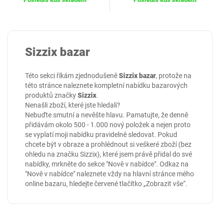
Sizzix bazar
Této sekci říkám zjednodušeně
Sizzix bazar
, protože na
této stránce naleznete kompletní nabídku bazarových
produktů značky
Sizzix
.
Nenašli zboží, které jste hledali?
Nebuďte smutní a nevěšte hlavu. Pamatujte, že denně
přidávám okolo 500 - 1.000 nový položek a nejen proto
se vyplatí moji nabídku pravidelně sledovat. Pokud
chcete být v obraze a prohlédnout si veškeré zboží (bez
ohledu na značku Sizzix), které jsem právě přidal do své
nabídky, mrkněte do sekce
"Nově v nabídce"
. Odkaz na
"Nově v nabídce" naleznete vždy na hlavní stránce mého
online
bazaru
, hledejte červené tlačítko „Zobrazit vše“.