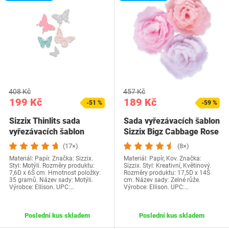
408 Kč
457 Kč
199 Kč
189 Kč
-51 %
-59 %
Sizzix Thinlits sada
Sada vyřezávacích šablon
vyřezávacích šablon
Sizzix Bigz Cabbage Rose
motýlů - detailní…
- Pro…
(17×)
(8×)
Materiál: Papír. Značka: Sizzix.
Materiál: Papír, Kov. Značka:
Styl: Motýli. Rozměry produktu:
Sizzix. Styl: Kreativní, Květinový.
7,6D x 6Š cm. Hmotnost položky:
Rozměry produktu: 17,5D x 14Š
35 gramů. Název sady: Motýli.
cm. Název sady: Zelné růže.
Výrobce: Ellison. UPC:…
Výrobce: Ellison. UPC:…
Poslední kus skladem
Poslední kus skladem