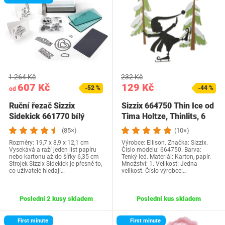
1 264 Kč
232 Kč
607 Kč
129 Kč
-52 %
-44 %
od
Ruční řezač Sizzix
Sizzix 664750 Thin Ice od
Sidekick 661770 bílý
Tima Holtze, Thinlits, 6
kusů
(85×)
(10×)
Rozměry: 19,7 x 8,9 x 12,1 cm
Výrobce: Ellison. Značka: Sizzix.
Vysekává a raží jeden list papíru
Číslo modelu: 664750. Barva:
nebo kartonu až do šířky 6,35 cm
Tenký led. Materiál: Karton, papír.
Strojek Sizzix Sidekick je přesně to,
Množství: 1. Velikost: Jedna
co uživatelé hledají…
velikost. Číslo výrobce:…
Poslední 2 kusy skladem
Poslední kus skladem
First minute
First minute