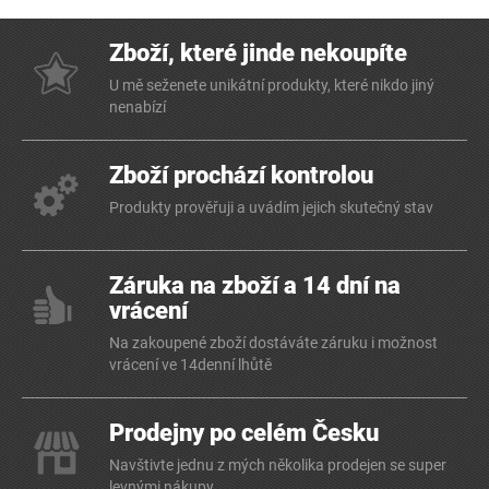
Zboží, které jinde nekoupíte
U mě seženete unikátní produkty, které nikdo jiný
nenabízí
Zboží prochází kontrolou
Produkty prověřuji a uvádím jejich skutečný stav
Záruka na zboží a 14 dní na
vrácení
Na zakoupené zboží dostáváte záruku i možnost
vrácení ve 14denní lhůtě
Prodejny po celém Česku
Navštivte jednu z mých několika prodejen se super
levnými nákupy