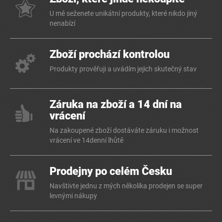
U mě seženete unikátní produkty, které nikdo jiný
nenabízí
Zboží prochází kontrolou
Produkty prověřuji a uvádím jejich skutečný stav
Záruka na zboží a 14 dní na
vrácení
Na zakoupené zboží dostáváte záruku i možnost
vrácení ve 14denní lhůtě
Prodejny po celém Česku
Navštivte jednu z mých několika prodejen se super
levnými nákupy