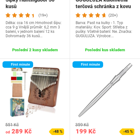
kusů
terčová schránka z kovu
pro terče 14x14…
(19×)
(20×)
Délka: cca 16 cm Hmotnost šípu:
Barva: Past na kulky - 1. Typ
cca 9 g Vnější průměr: 6,2 mm 3
materiálu: Kov. Sport: Střelba z
balení, v jednom balení 12 ks
pušky. Včetně baterií: Ne. Značka:
Dohromady 36 kusů…
GUGULUZA. Výrobce:…
Poslední 2 kusy skladem
Poslední kus skladem
First minute
First minute
551 Kč
359 Kč
289 Kč
199 Kč
-48 %
-45 %
od