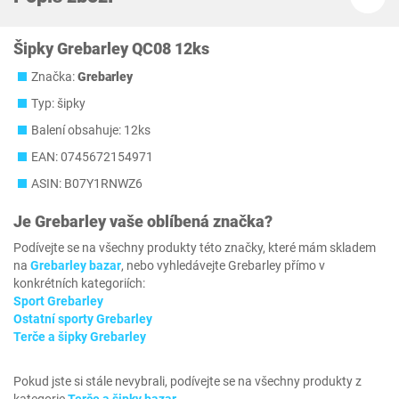
Šipky Grebarley QC08 12ks
Značka:
Grebarley
Typ: šipky
Balení obsahuje: 12ks
EAN: 0745672154971
ASIN: B07Y1RNWZ6
Je
Grebarley
vaše oblíbená značka?
Podívejte se na všechny produkty této značky, které mám skladem
na
Grebarley bazar
, nebo vyhledávejte Grebarley přímo v
konkrétních kategoriích:
Sport Grebarley
Ostatní sporty Grebarley
Terče a šipky Grebarley
Pokud jste si stále nevybrali, podívejte se na všechny produkty z