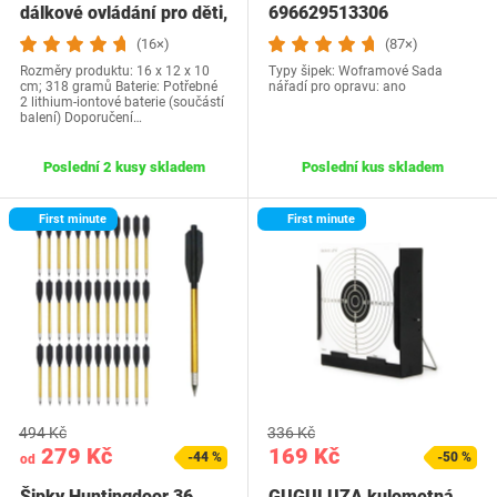
dálkové ovládání pro děti,
696629513306
dálkové…
(16×)
(87×)
Rozměry produktu: 16 x 12 x 10
Typy šipek: Woframové Sada
cm; 318 gramů Baterie: Potřebné
nářadí pro opravu: ano
2 lithium-iontové baterie (součástí
balení) Doporučení…
Poslední 2 kusy skladem
Poslední kus skladem
First minute
First minute
494 Kč
336 Kč
279 Kč
169 Kč
-44 %
-50 %
od
Šipky Huntingdoor 36
GUGULUZA kulometná