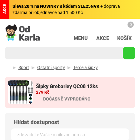
Sleva 20 % na NOVINKY s kódem SLE25NVK
+ doprava
AKCE
zdarma při objednávce nad 1 500 Kč
0
MENU
AKCE
KOŠÍK
Sport
Ostatní sporty
Terče a šipky
Šipky Grebarley QC08 12ks
279 Kč