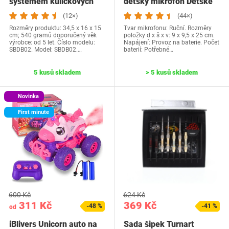
systémem kuličkových
dětský mikrofon Dětské
ložisek -…
hračky od…
(12×)
(44×)
Rozměry produktu: 34,5 x 16 x 15
Tvar mikrofonu: Ruční. Rozměry
cm; 540 gramů doporučený věk
položky d x š x v: 9 x 9,5 x 25 cm.
výrobce: od 5 let. Číslo modelu:
Napájení: Provoz na baterie. Počet
SBDB02. Model: SBDB02.…
baterií: Potřebné…
5 kusů skladem
> 5 kusů skladem
Novinka
First minute
600 Kč
624 Kč
311 Kč
369 Kč
-48 %
-41 %
od
iBlivers Unicorn auto na
Sada šipek Turnart