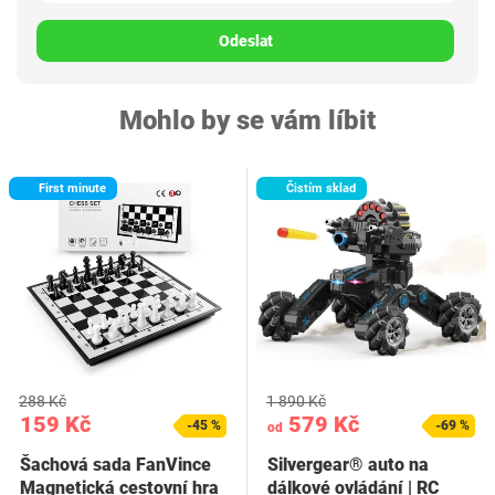
Odeslat
Mohlo by se vám líbit
First minute
Čistím sklad
288 Kč
1 890 Kč
159 Kč
579 Kč
-45 %
-69 %
od
Šachová sada FanVince
Silvergear® auto na
Magnetická cestovní hra
dálkové ovládání | RC