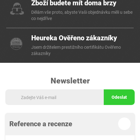
Zboží budete mít doma brzy
Dělám vše proto, abyste Vaši objednávku měli u sebe
co nejdříve
Heureka Ověřeno zákazníky
Jsem držitelem prestižního certifikátu Ověřeno
zákazníky
Newsletter
Odeslat
Reference a recenze