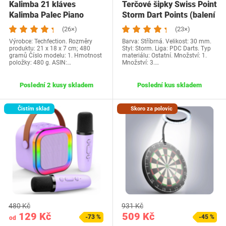
Kalimba 21 kláves
Terčové šipky Swiss Point
Kalimba Palec Piano
Storm Dart Points (balení
Hudební nástroje…
3…
(26×)
(23×)
Výrobce: Techfection. Rozměry
Barva: Stříbrná. Velikost: 30 mm.
produktu: 21 x 18 x 7 cm; 480
Styl: Storm. Liga: PDC Darts. Typ
gramů Číslo modelu: 1. Hmotnost
materiálu: Ostatní. Množství: 1.
položky: 480 g. ASIN:…
Množství: 3.…
Poslední 2 kusy skladem
Poslední kus skladem
Čistím sklad
Skoro za polovic
480 Kč
931 Kč
129 Kč
509 Kč
-73 %
-45 %
od