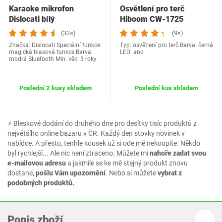
Karaoke mikrofon
Osvětlení pro terč
Dislocati bílý
Hiboom CW-1725
(32×)
(9×)
Značka: Dislocati Speciální funkce:
Typ: osvětlení pro terč Barva: černá
magická hlasová funkce Barva:
LED: ano
modrá Bluetooth Min. věk: 3 roky
Poslední 2 kusy skladem
Poslední kus skladem
⚡ Bleskové dodání do druhého dne pro desítky tisíc produktů z
největšího online bazaru v ČR. Každý den stovky novinek v
nabídce. A přesto, tenhle kousek už si ode mě nekoupíte. Někdo
byl rychlejší... Ale nic není ztraceno. Můžete mi
nahoře zadat svou
e-mailovou adresu
a jakmile se ke mě stejný produkt znovu
dostane,
pošlu Vám upozornění
. Nebo si můžete
vybrat z
podobných produktů.
Popis zboží