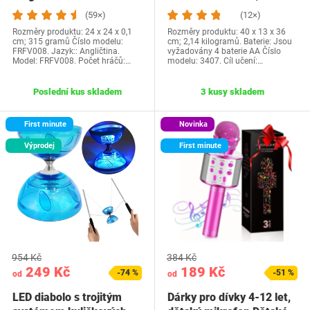
Vysoce…
cisternové auto +…
(59×)
(12×)
Rozměry produktu: 24 x 24 x 0,1
Rozměry produktu: 40 x 13 x 36
cm; 315 gramů Číslo modelu:
cm; 2,14 kilogramů. Baterie: Jsou
FRFV008. Jazyk:: Angličtina.
vyžadovány 4 baterie AA Číslo
Model: FRFV008. Počet hráčů:…
modelu: 3407. Cíl učení:…
Poslední kus skladem
3 kusy skladem
First minute
Novinka
Výprodej
First minute
954 Kč
384 Kč
249 Kč
189 Kč
-74 %
-51 %
od
od
LED diabolo s trojitým
Dárky pro dívky 4-12 let,