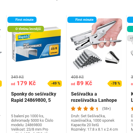
First minute
First minute
O třetinu levnější
+
349 Kč
408 Kč
3
179 Kč
89 Kč
%
-49 %
-78 %
od
od
o
Sponky do sešívačky
Sešívačka a
Rapid 24869800, 5
rozešívačka Lanhope
L
balení
LH020
(58×)
v
5 balení po 1000 ks,
Druh: Set Sešívačka,
D
dohromady 5000 ks Číslo
rozešívačka, 1000 sponek
n
modelu: 24869800
Kapacita 20 listů
1
Velikost: 23/8 mm Pro
Rozměry: 17.8 x 8.1 x 2.4 cm
M