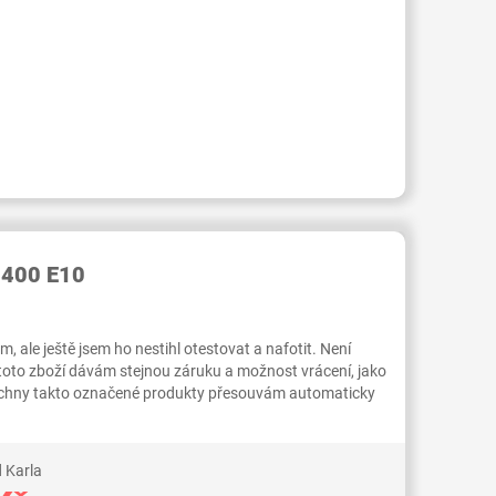
RID000006744544
0400 E10
 ale ještě jsem ho nestihl otestovat a nafotit. Není
 toto zboží dávám stejnou záruku a možnost vrácení, jako
Všechny takto označené produkty přesouvám automaticky
 Karla