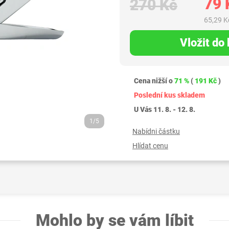
79 
270 Kč
65,29 K
Vložit do
Cena nižší o
71 %
(
191 Kč
)
Poslední kus skladem
U Vás 11. 8. - 12. 8.
1/5
Nabídni částku
Hlídat cenu
Mohlo by se vám líbit