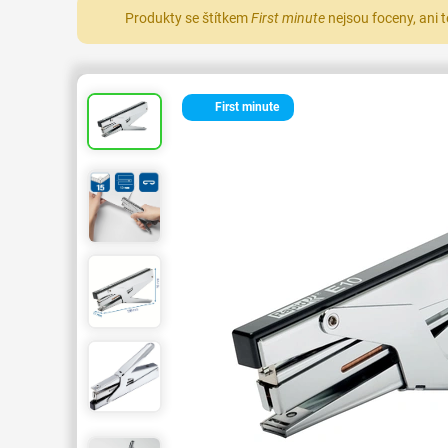
Produkty se štítkem
First minute
nejsou foceny, ani 
First minute