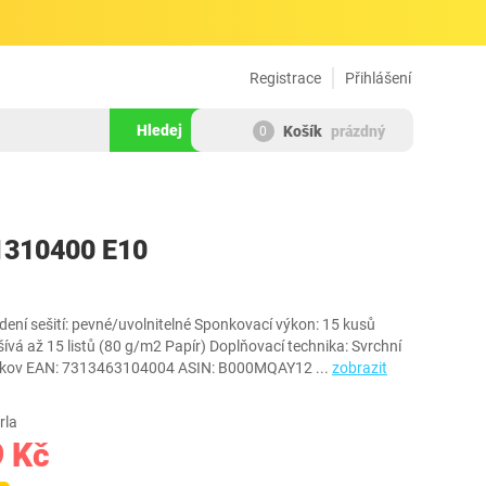
Registrace
Přihlášení
Hledej
Košík
prázdný
0
282802
1310400 E10
ení sešití: pevné/uvolnitelné Sponkovací výkon: 15 kusů
ívá až 15 listů (80 g/m2 Papír) Doplňovací technika: Svrchní
ast, kov EAN: 7313463104004 ASIN: B000MQAY12
...
zobrazit
rla
9 Kč