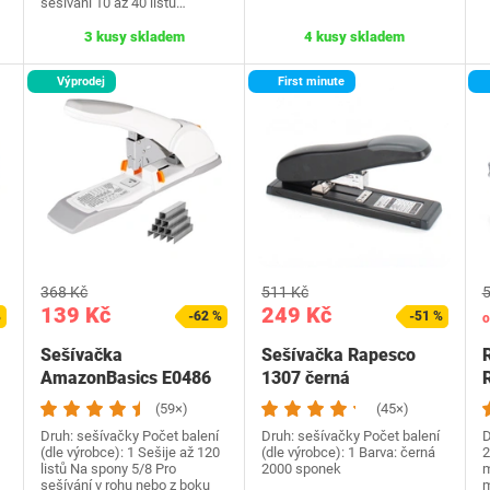
sešívání 10 až 40 listů…
3 kusy skladem
4 kusy skladem
Výprodej
First minute
368 Kč
511 Kč
5
139 Kč
249 Kč
%
-62 %
-51 %
o
Sešívačka
Sešívačka Rapesco
AmazonBasics E0486
1307 černá
bílá
(59×)
(45×)
Druh: sešívačky Počet balení
Druh: sešívačky Počet balení
D
(dle výrobce): 1 Sešije až 120
(dle výrobce): 1 Barva: černá
2
listů Na spony 5/8 Pro
2000 sponek
m
sešívání v rohu nebo z boku