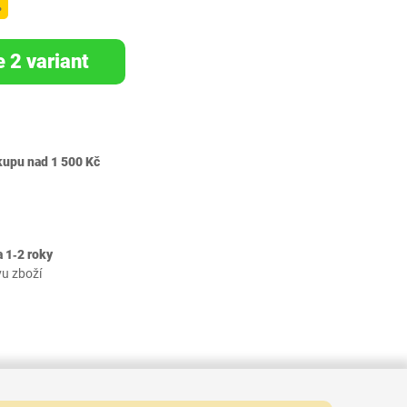
%
e 2 variant
kupu nad 1 500 Kč
 1‐2 roky
vu zboží