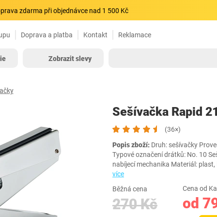
prava zdarma při objednávce nad 1 500 Kč
upu
Doprava a platba
Kontakt
Reklamace
ie
Zobrazit slevy
vačky
Sešívačka Rapid 2
(36×)
Popis zboží:
Druh: sešívačky Proved
Typové označení drátků: No. 10 Seš
nabíjecí mechanika Materiál: pl
více
Cena od Ka
Běžná cena
od 7
270 Kč