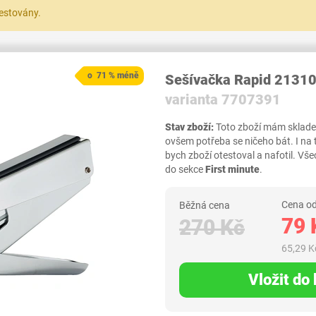
testovány.
o 71 % méně
Sešívačka Rapid 2131
varianta 7707391
Stav zboží:
Toto zboží mám skladem,
ovšem potřeba se ničeho bát. I na
bych zboží otestoval a nafotil. 
do sekce
First minute
.
Cena od
Běžná cena
79 
270 Kč
65,29 K
Vložit do