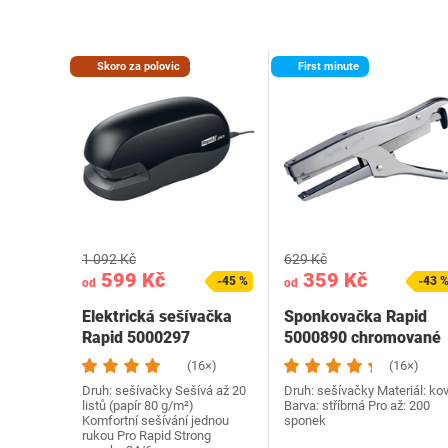
Skoro za polovic
First minute
1 092 Kč
629 Kč
599 Kč
359 Kč
-45 %
-43 
od
od
Elektrická sešívačka
Sponkovačka Rapid
Rapid 5000297
5000890 chromované
(16×)
(16×)
Druh: sešívačky Sešívá až 20
Druh: sešívačky Materiál: ko
listů (papír 80 g/m²)
Barva: stříbrná Pro až: 200
Komfortní sešívání jednou
sponek
rukou Pro Rapid Strong