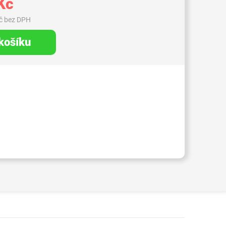
Kč
č bez DPH
 košíku