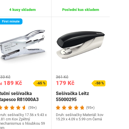
4 kusy skladem
Poslední kus skladem
First minute
33 Kč
361 Kč
189 Kč
179 Kč
-65 %
-50 %
d
Ruční sešívačka
Sešívačka Leitz
Rapesco R81000A3
55000295
(59×)
(95×)
ruh: sešívačky 17.56 x 9.43 x
Druh: sešívačky Materiál: kov
.81 cm ‎Kov Zpětný
‎15.29 x 4.09 x 5.99 cm Černá
echanismus s hloubkou 59
mm