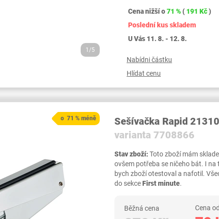
Cena nižší o
71 %
(
191 Kč
)
Poslední kus skladem
U Vás 11. 8. - 12. 8.
1/5
Nabídni částku
Hlídat cenu
o 71 % méně
Sešívačka Rapid 2131
varianta 7708866
Stav zboží:
Toto zboží mám skladem,
ovšem potřeba se ničeho bát. I na
bych zboží otestoval a nafotil. 
do sekce
First minute
.
Cena od
Běžná cena