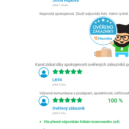
Jiřina Hájková
před 1 dnem
Naprostá spokojenost. Zboží odpovídá foto. Velmi rychl
Karel získal díky spokojenosti ověřených zákazníků pr
LK94
před 2 dny
Výborná komunikace s prodejcem, spolehlivost, vstřícnost,
100 %
Ověřený zákazník
před 2 dny
Vše přesně odpovídalo fotkám inzerovaného zoží.