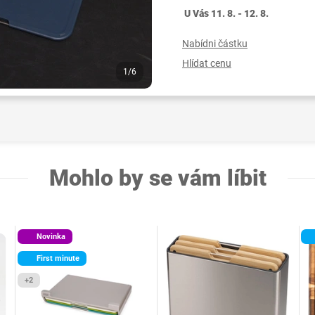
U Vás 11. 8. - 12. 8.
Nabídni částku
Hlídat cenu
1/6
Mohlo by se vám líbit
Novinka
First minute
+2