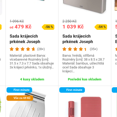
1 096 Kč
2 250 Kč
1
479 Kč
1 039 Kč
%
-56 %
-54 %
od
Sada krájecích
Sada krájecích
prkének Joseph
prkének Joseph
Joseph
Joseph 60229
(28×)
(35×)
Materiál: plastové Barva:
Barva: hnědá, stříbrná
M
i
vícebarevné Rozměry [cm]:
Rozměry [cm]: 38 x 8.5 x 28.7
x
31.5 x 7.3 x 7.7 Sada obsahuje
Materiál: bambus, ušlechtilá
3x krájecí prkénko, 1x úložný…
ocel Sada obsahuje 3
krájecí…
4 kusy skladem
Poslední kus skladem
First minute
First minute
Vše za 69 Kč