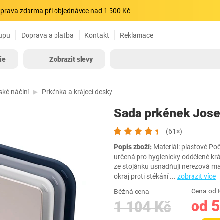
prava zdarma při objednávce nad 1 500 Kč
upu
Doprava a platba
Kontakt
Reklamace
ie
Zobrazit slevy
ké náčiní
Prkénka a krájecí desky
Sada prkének Jose
(61×)
Popis zboží:
Materiál: plastové Poč
určená pro hygienicky oddělené kráj
ze stojánku usnadňují nerezová m
okraj proti stékání
...
zobrazit více
Cena od 
Běžná cena
od 
1 104 Kč