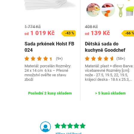
1 774 Kč
408 Kč
1 019 Kč
139 Kč
-43 %
-66 
od
od
Sada prkének Holst FB
Dětská sada do
024
kuchyně Goodchef
(9×)
(58×)
Materiál: porcelán Rozměry:
Materiál: plast + dřevo Barva:
24 x 14 cm 6 ks – Přesné
vícebarevné Rozměry [cm]:
množství ověřte ve stavu
nože - 27.5, 19.5, 22, 19.5,
zboží
krájecí deska - 18.6 x 25.3,…
Poslední 2 kusy skladem
> 5 kusů skladem