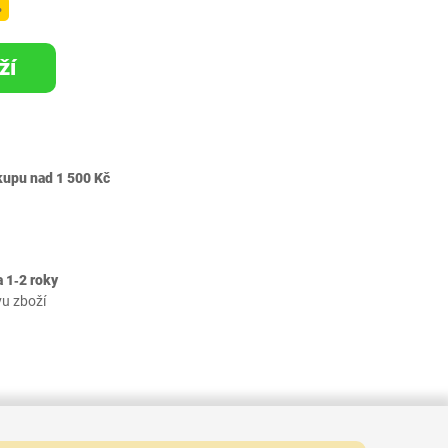
%
ží
kupu nad 1 500 Kč
 1‐2 roky
vu zboží