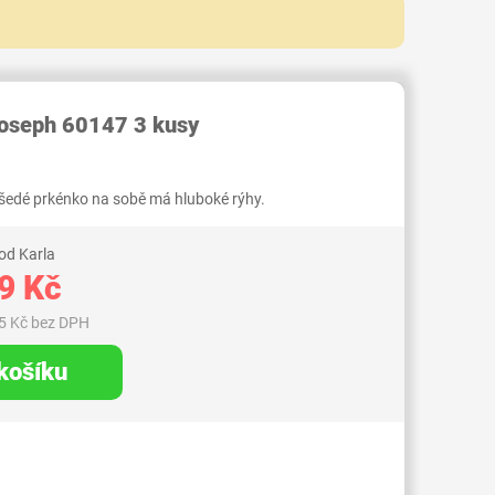
103000007879052
oseph 60147 3 kusy
 šedé prkénko na sobě má hluboké rýhy.
od Karla
9 Kč
5 Kč bez DPH
 košíku