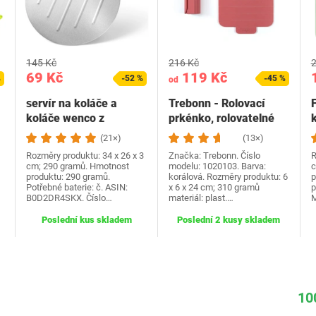
145 Kč
216 Kč
2
69 Kč
119 Kč
%
-52 %
-45 %
od
servír na koláče a
Trebonn - Rolovací
F
koláče wenco z
prkénko, rolovatelné
nerezové oceli –
plastové prkénko s…
(21×)
(13×)
Robustní…
Rozměry produktu: 34 x 26 x 3
Značka: Trebonn. Číslo
R
cm; 290 gramů. Hmotnost
modelu: 1020103. Barva:
c
produktu: 290 gramů.
korálová. Rozměry produktu: 6
p
Potřebné baterie: č. ASIN:
x 6 x 24 cm; 310 gramů
p
B0D2DR4SKX. Číslo…
materiál: plast.…
M
Poslední kus skladem
Poslední 2 kusy skladem
10