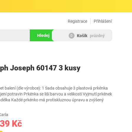
Registrace
Přihlášení
Hledej
Košík
prázdný
0
319544
ph Joseph 60147 3 kusy
et balení (dle výrobce): 1 Sada obsahuje 3 plastová prkénka
ení potravin Prkénka se liší barvou a velikostí Vyjmutí prkének
adélka Každé prkénko má protiskluznou úpravu a zvýšený
Karla
539 Kč