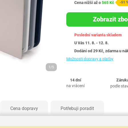
Cena nižší až o
565 Kč
-51 
Zobrazit zbo
Poslední varianta skladem
U Vás 11. 8. - 12. 8.
Dodání od 29 Kč, zdarma u ná
Možnosti dopravy a platby
1/5
14 dní
Záruka
na vrácení
podle sta
Cena dopravy
Potřebuji poradit