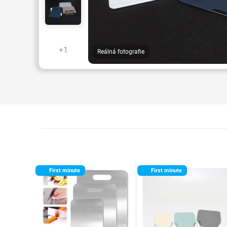
+1
Reálná fotografie
First minute
First minute