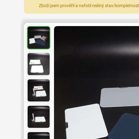
Zboží jsem prověřil a nafotil reálný stav/kompletnos