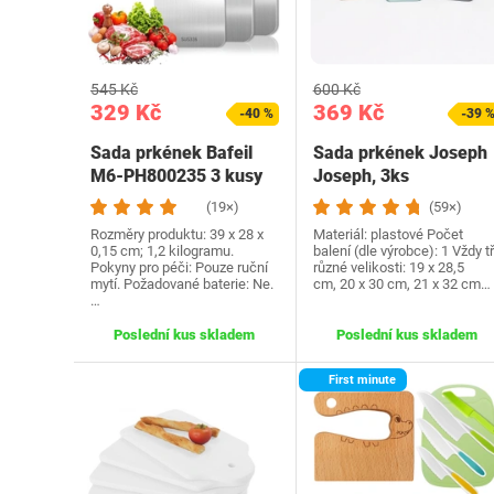
545 Kč
600 Kč
329 Kč
369 Kč
-40 %
-39 
Sada prkének Bafeil
Sada prkének Joseph
M6-PH800235 3 kusy
Joseph, 3ks
(19×)
(59×)
Rozměry produktu: ‎39 x 28 x
Materiál: plastové Počet
0,15 cm; 1,2 kilogramu.
balení (dle výrobce): 1 Vždy tř
Pokyny pro péči: Pouze ruční
různé velikosti: 19 x 28,5
mytí. Požadované baterie: Ne.
cm, 20 x 30 cm, 21 x 32 cm…
…
Poslední kus skladem
Poslední kus skladem
First minute