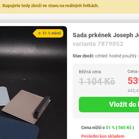
t.
Kupujete tedy zboží ve stavu na reálných fotkách.
o 51 % méně
Sada prkének Joseph J
varianta 7879052
Stav zboží:
vzhled: hodně použitý.
Cena 
Běžná cena
53
1 104 Kč
445,4
Vložit do
Cena nižší o
51 %
(
565 Kč
)
Poslední kus skladem