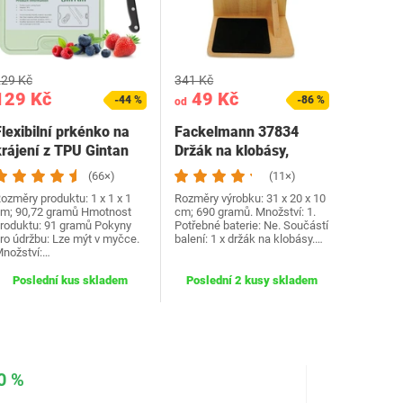
29 Kč
341 Kč
129 Kč
49 Kč
-44 %
-86 %
od
lexibilní prkénko na
Fackelmann 37834
krájení z TPU Gintan
Držák na klobásy,
Bez obsahu BPA s…
Dřevěný držák na…
(66×)
(11×)
ozměry produktu: 1 x 1 x 1
Rozměry výrobku: 31 x 20 x 10
m; 90,72 gramů Hmotnost
cm; 690 gramů. Množství: 1.
roduktu: 91 gramů Pokyny
Potřebné baterie: Ne. Součástí
ro údržbu: Lze mýt v myčce.
balení: 1 x držák na klobásy.…
nožství:…
Poslední kus skladem
Poslední 2 kusy skladem
0 %