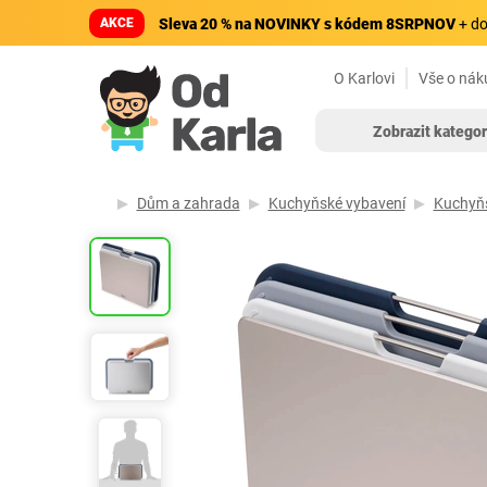
AKCE
Sleva 20 % na NOVINKY s kódem 8SRPNOV
+ do
O Karlovi
Vše o nák
Zobrazit kategor
Dům a zahrada
Kuchyňské vybavení
Kuchyňs