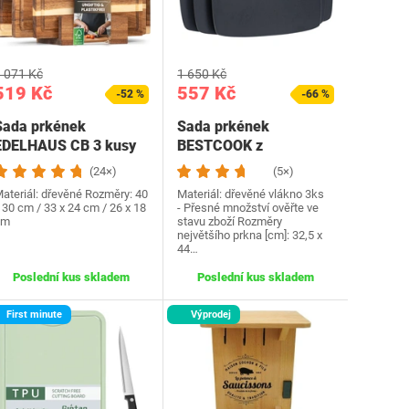
 071 Kč
1 650 Kč
519 Kč
557 Kč
-52 %
-66 %
Sada prkének
Sada prkének
EDELHAUS CB 3 kusy
BESTCOOK z
dřevěného vlákna
(24×)
(5×)
ateriál: dřevěné Rozměry: 40
Materiál: dřevěné vlákno 3ks
 30 cm / 33 x 24 cm / 26 x 18
- Přesné množství ověřte ve
cm
stavu zboží Rozměry
největšího prkna [cm]: 32,5 x
44…
Poslední kus skladem
Poslední kus skladem
First minute
Výprodej