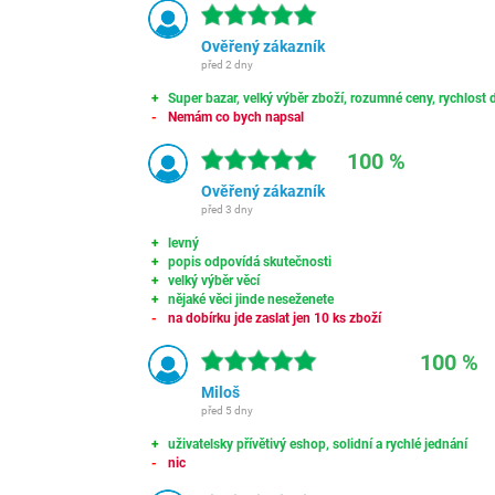
Ověřený zákazník
před 2 dny
Super bazar, velký výběr zboží, rozumné ceny, rychlost d
Nemám co bych napsal
100 %
Ověřený zákazník
před 3 dny
levný
popis odpovídá skutečnosti
velký výběr věcí
nějaké věci jinde neseženete
na dobírku jde zaslat jen 10 ks zboží
100 %
Miloš
před 5 dny
uživatelsky přívětivý eshop, solidní a rychlé jednání
nic