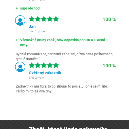
supr obchod
100 %
Jan
před 1 týdnem
Všemožné druhy zboží, stav odpovídá popisu a luxusní
ceny.
Rychlá komunikace, perfektní zabalení, nízká cena poštovného,
rychlé doručení.
100 %
Ověřený zákazník
před 2 týdny
Žádné triky ani fígle, to co slibuje, to pošle... Tohle se mi líbí.
Přišlo mi to za dva dny.