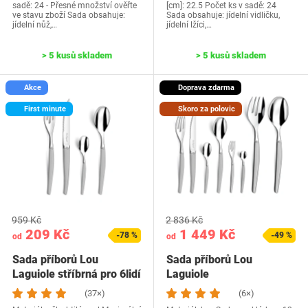
sadě: 24 - Přesné množství ověřte
[cm]: 22.5 Počet ks v sadě: 24
ve stavu zboží Sada obsahuje:
Sada obsahuje: jídelní vidličku,
jídelní nůž,…
jídelní lžíci,…
> 5 kusů skladem
> 5 kusů skladem
Akce
Doprava zdarma
First minute
Skoro za polovic
959 Kč
2 836 Kč
209 Kč
1 449 Kč
-78 %
-49 %
od
od
Sada příborů Lou
Sada příborů Lou
Laguiole stříbrná pro 6lidí
Laguiole
251306M000G72
(37×)
(6×)