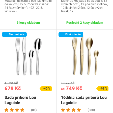
Materiál: ušlechtilá ocel Maximální
Materiál: kov Sada se skláda z: 12
délka [cm]: 22.5 Počet ks v sadě:
stolních nožů, 12 jídelních vidliček,
24 Rozměry [cm]: nůž - 22.5,
12 jídelních lžiček, 12 čajových
vidlička -…
lžiček, 12…
3 kusy skladem
Poslední 2 kusy skladem
First minute
First minute
1 123 Kč
1 377 Kč
679 Kč
749 Kč
-40 %
-46 %
od
Sada příborů Lou
16dílná sada příborů Lou
Laguiole
Laguiole
251900M000C40
(8×)
(38×)