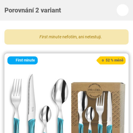
Porovnání 2 variant
First minute
nefotím, ani netestuji.
First minute
o 52 % méně