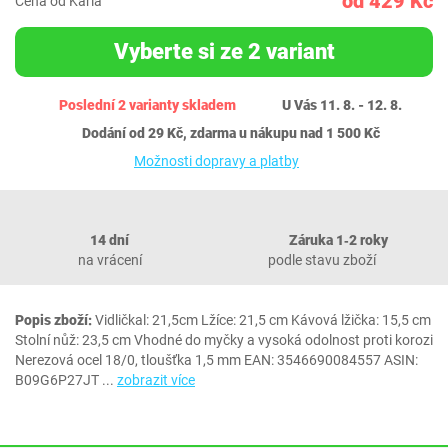
od 429 Kč
Cena od Karla
Vyberte si ze 2 variant
Poslední 2 varianty skladem
U Vás 11. 8. - 12. 8.
Dodání od 29 Kč, zdarma u nákupu nad 1 500 Kč
Možnosti dopravy a platby
14 dní
Záruka 1‐2 roky
na vrácení
podle stavu zboží
Popis zboží:
Vidličkal: 21,5cm Lžíce: 21,5 cm Kávová lžička: 15,5 cm
Stolní nůž: 23,5 cm Vhodné do myčky a vysoká odolnost proti korozi
Nerezová ocel 18/0, tloušťka 1,5 mm EAN: 3546690084557 ASIN:
B09G6P27JT
...
zobrazit více