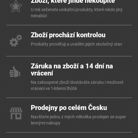
Zboží, které jinde nekoupíte
U mě seženete unikátní produkty, které nikdo jiný
nenabízí
Zboží prochází kontrolou
Produkty prověřuji a uvádím jejich skutečný stav
Záruka na zboží a 14 dní na
vrácení
Na zakoupené zboží dostáváte záruku i možnost
vrácení ve 14denní lhůtě
Prodejny po celém Česku
Navštivte jednu z mých několika prodejen se super
levnými nákupy