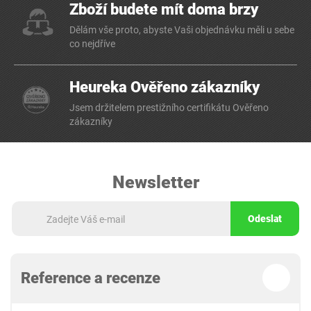
Zboží budete mít doma brzy
Dělám vše proto, abyste Vaši objednávku měli u sebe
co nejdříve
Heureka Ověřeno zákazníky
Jsem držitelem prestižního certifikátu Ověřeno
zákazníky
Newsletter
Odeslat
Reference a recenze