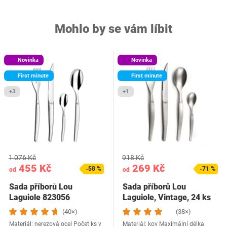
Mohlo by se vám líbit
Novinka
Novinka
First minute
First minute
+3
+1
1 076 Kč
918 Kč
455 Kč
269 Kč
-58 %
-71 %
od
od
Sada příborů Lou
Sada příborů Lou
Laguiole 823056
Laguiole, Vintage, 24 ks
(40×)
(38×)
Materiál: nerezová ocel Počet ks v
Materiál: kov Maximální délka