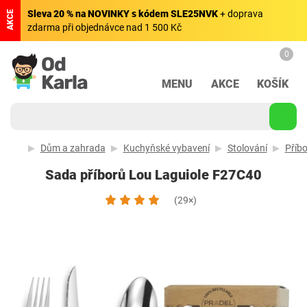
Sleva 20 % na NOVINKY s kódem SLE25NVK
+ doprava
AKCE
zdarma při objednávce nad 1 500 Kč
0
MENU
AKCE
KOŠÍK
Dům a zahrada
Kuchyňské vybavení
Stolování
Příbo
Sada příborů Lou Laguiole F27C40
(29×)