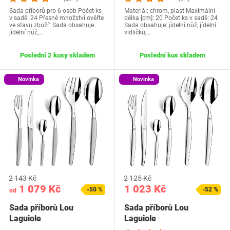
Sada příborů pro 6 osob Počet ks
Materiál: chrom, plast Maximální
v sadě: 24 Přesné množství ověřte
délka [cm]: 20 Počet ks v sadě: 24
ve stavu zboží" Sada obsahuje:
Sada obsahuje: jídelní nůž, jídelní
jídelní nůž,…
vidličku,…
Poslední 2 kusy skladem
Poslední kus skladem
Novinka
Novinka
2 143 Kč
2 125 Kč
1 079 Kč
1 023 Kč
-50 %
-52 %
od
Sada příborů Lou
Sada příborů Lou
Laguiole
Laguiole
251300MX00F91