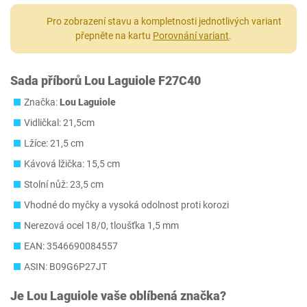
Pro zobrazení stavu a kompletnosti jednotlivých variant
přepněte na kartu
Porovnání variant
.
Sada příborů Lou Laguiole F27C40
Značka:
Lou Laguiole
Vidličkal: 21,5cm
Lžíce: 21,5 cm
Kávová lžička: 15,5 cm
Stolní nůž: 23,5 cm
Vhodné do myčky a vysoká odolnost proti korozi
Nerezová ocel 18/0, tloušťka 1,5 mm
EAN: 3546690084557
ASIN: B09G6P27JT
Je
Lou Laguiole
vaše oblíbená značka?