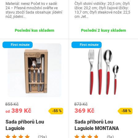
Materiál: nerez Počet ks v sadě:
Čtyři stolní vidličky: 20,5 cm; čtyři
24 – Přesné množství ověřte ve
lžíce: 20,2 cm; čtyři čajové lžičky:
stavu zboží Sada obsahuje: jídelní
13,7 cm; čtyři steakové nože: 22,5
nůž, jídelní…
cm Jet…
Poslední kus skladem
Poslední 2 kusy skladem
First minute
First minute
855 Kč
873 Kč
389 Kč
369 Kč
-55 %
-58 %
od
Sada příborů Lou
Sada příborů Lou
Laguiole
Laguiole MONTANA
3722GYAF27C40
(29×)
(5×)