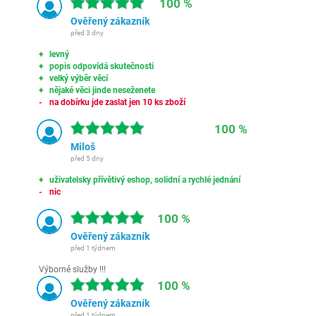
100 %
Ověřený zákazník
před 3 dny
levný
popis odpovídá skutečnosti
velký výběr věcí
nějaké věci jinde neseženete
na dobírku jde zaslat jen 10 ks zboží
100 %
Miloš
před 5 dny
uživatelsky přívětivý eshop, solidní a rychlé jednání
nic
100 %
Ověřený zákazník
před 1 týdnem
Výborné služby !!!
100 %
Ověřený zákazník
před 1 týdnem