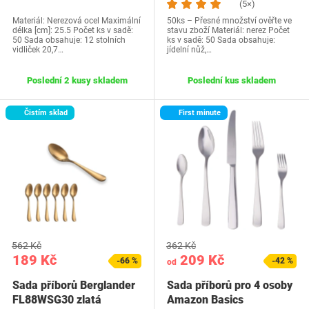
(5×)
Materiál: Nerezová ocel Maximální
50ks – Přesné množství ověřte ve
délka [cm]: 25.5 Počet ks v sadě:
stavu zboží Materiál: nerez Počet
50 Sada obsahuje: 12 stolních
ks v sadě: 50 Sada obsahuje:
vidliček 20,7…
jídelní nůž,…
Poslední 2 kusy skladem
Poslední kus skladem
Čistím sklad
First minute
562 Kč
362 Kč
189 Kč
209 Kč
-66 %
-42 %
od
Sada příborů Berglander
Sada příborů pro 4 osoby
FL88WSG30 zlatá
Amazon Basics