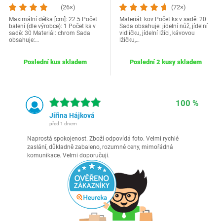
(26×)
(72×)
Maximální délka [cm]: 22.5 Počet
Materiál: kov Počet ks v sadě: 20
balení (dle výrobce): 1 Počet ks v
Sada obsahuje: jídelní nůž, jídelní
sadě: 30 Materiál: chrom Sada
vidličku, jídelní lžíci, kávovou
obsahuje:…
lžičku,…
Poslední kus skladem
Poslední 2 kusy skladem
100 %
Jiřina Hájková
před 1 dnem
Naprostá spokojenost. Zboží odpovídá foto. Velmi rychlé
zaslání, důkladně zabaleno, rozumné ceny, mimořádná
komunikace. Velmi doporučuji.