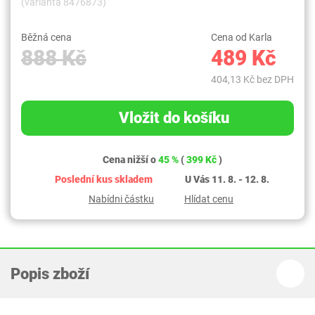
(varianta 8476873)
Běžná cena
Cena od Karla
888 Kč
489 Kč
404,13 Kč bez DPH
Vložit do košíku
Cena nižší o
45 %
(
399 Kč
)
Poslední kus skladem
U Vás 11. 8. - 12. 8.
Nabídni částku
Hlídat cenu
Popis zboží