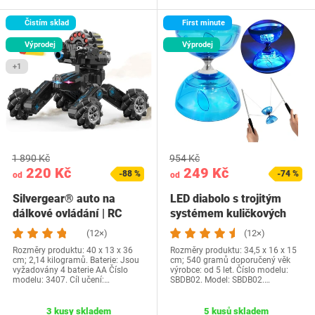
Čistím sklad
First minute
Výprodej
Výprodej
+1
1 890 Kč
954 Kč
220 Kč
249 Kč
-88 %
-74 %
od
od
Silvergear® auto na
LED diabolo s trojitým
dálkové ovládání | RC
systémem kuličkových
cisternové auto +…
ložisek -…
(12×)
(12×)
Rozměry produktu: 40 x 13 x 36
Rozměry produktu: 34,5 x 16 x 15
cm; 2,14 kilogramů. Baterie: Jsou
cm; 540 gramů doporučený věk
vyžadovány 4 baterie AA Číslo
výrobce: od 5 let. Číslo modelu:
modelu: 3407. Cíl učení:…
SBDB02. Model: SBDB02.…
3 kusy skladem
5 kusů skladem