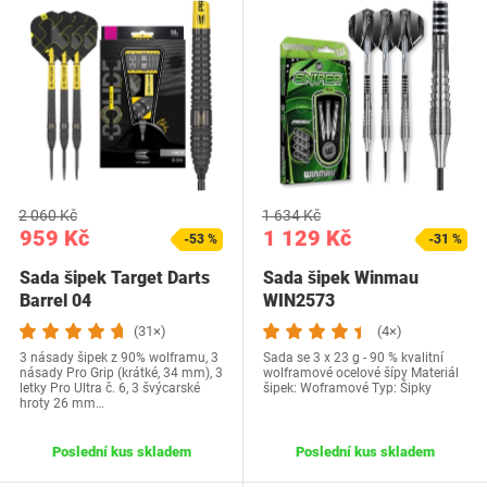
2 060 Kč
1 634 Kč
959 Kč
1 129 Kč
-53 %
-31 %
Sada šipek Target Darts
Sada šipek Winmau
Barrel 04
WIN2573
(31×)
(4×)
3 násady šipek z 90% wolframu, 3
Sada se 3 x 23 g - 90 % kvalitní
násady Pro Grip (krátké, 34 mm), 3
wolframové ocelové šípy Materiál
letky Pro Ultra č. 6, 3 švýcarské
šipek: Woframové Typ: Šipky
hroty 26 mm…
Poslední kus skladem
Poslední kus skladem