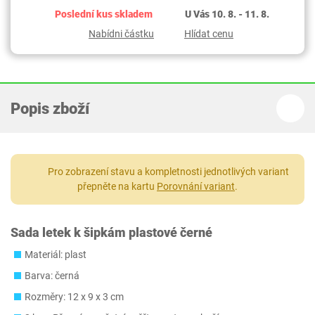
Poslední kus skladem
U Vás 10. 8. - 11. 8.
Nabídni částku
Hlídat cenu
Popis zboží
Pro zobrazení stavu a kompletnosti jednotlivých variant
přepněte na kartu
Porovnání variant
.
Sada letek k šipkám plastové černé
Materiál: plast
Barva: černá
Rozměry: ‎12 x 9 x 3 cm