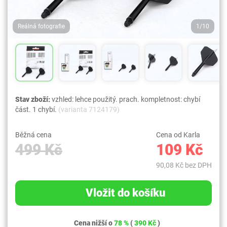
Reálná fotografie
1/10
Stav zboží:
vzhled: lehce použitý. prach. kompletnost: chybí
část. 1 chybí.
(varianta 7124179)
Běžná cena
Cena od Karla
499 Kč
109 Kč
90,08 Kč bez DPH
Vložit do košíku
Cena nižší o
78 %
(
390 Kč
)