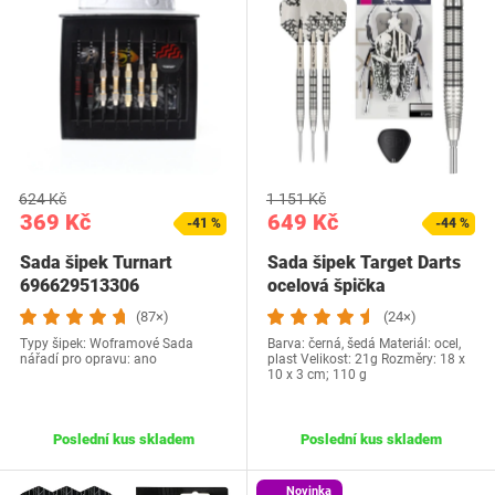
624 Kč
1 151 Kč
369 Kč
649 Kč
-41 %
-44 %
Sada šipek Turnart
Sada šipek Target Darts
696629513306
ocelová špička
(87×)
(24×)
Typy šipek: Woframové Sada
Barva: černá, šedá Materiál: ocel,
nářadí pro opravu: ano
plast Velikost‎: 21g Rozměry: 18 x
10 x 3 cm; 110 g
Poslední kus skladem
Poslední kus skladem
Novinka