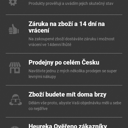
Produkty prověřuji a uvádím jejich skutečný stav
Záruka na zboží a 14 dní na
vrácení
Na zakoupené zboží dostáváte záruku i možnost
vrácení ve 14denní lhůtě
Prodejny po celém Česku
Navštivte jednu z mých několika prodejen se super
levnými nákupy
Zboží budete mít doma brzy
Dělám vše proto, abyste Vaši objednávku měli u sebe
co nejdříve
Heureka Ověřeno zákazníky