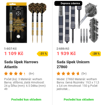
Doprava zdarma
1 607 Kč
2 686 Kč
1 109 Kč
1 939 Kč
-31 %
-28 %
Sada šipek Harrows
Sada šipek Unicorn
Atlantis
27860
(6×)
(5×)
Počet (ks): 3 Materiál: wofram
Model: ‎27860 Materiál: ‎wolfram
Barva: stříbrná, zlatá Hmotnost:
Barva: ‎černá Rozměry: ‎19,5 x 11,5
24 g Šířka (mm): 6.5 Délka (mm):
x 3,4 cm Hmotnost: 150 g Počet
49
jednotek:…
Poslední kus skladem
Poslední kus skladem