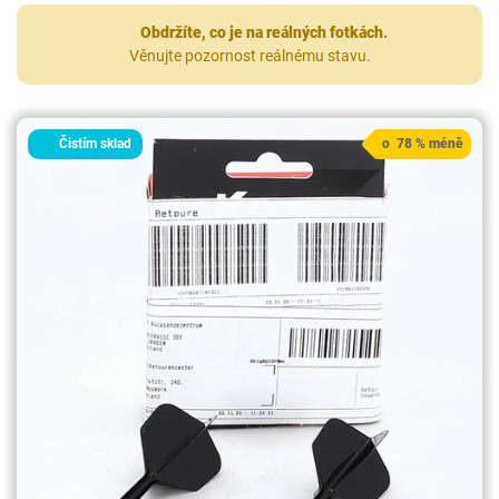
Obdržíte, co je na reálných fotkách.
Věnujte pozornost reálnému stavu.
Čistím sklad
o 78 % méně