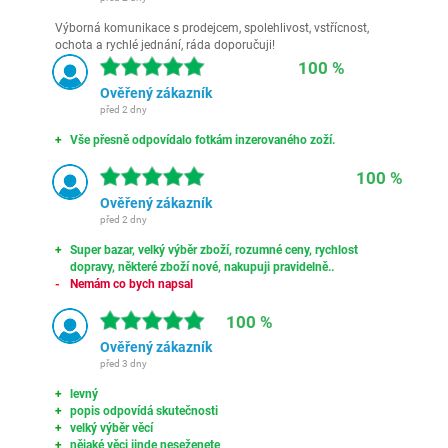
Výborná komunikace s prodejcem, spolehlivost, vstřícnost,
ochota a rychlé jednání, ráda doporučuji!
100 %
Ověřený zákazník
před 2 dny
Vše přesně odpovídalo fotkám inzerovaného zoží.
100 %
Ověřený zákazník
před 2 dny
Super bazar, velký výběr zboží, rozumné ceny, rychlost
dopravy, některé zboží nové, nakupuji pravidelně..
Nemám co bych napsal
100 %
Ověřený zákazník
před 3 dny
levný
popis odpovídá skutečnosti
velký výběr věcí
nějaké věci jinde neseženete