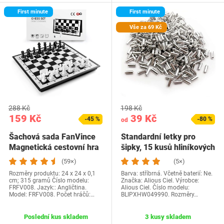
First minute
First minute
Vše za 69 Kč
288 Kč
198 Kč
159 Kč
39 Kč
-45 %
-80 %
od
Šachová sada FanVince
Standardní letky pro
Magnetická cestovní hra
šipky, 15 kusů hliníkových
Vysoce…
šípových…
(59×)
(5×)
Rozměry produktu: 24 x 24 x 0,1
Barva: stříbrná. Včetně baterií: Ne.
cm; 315 gramů Číslo modelu:
Značka: Alious Ciel. Výrobce:
FRFV008. Jazyk:: Angličtina.
Alious Ciel. Číslo modelu:
Model: FRFV008. Počet hráčů:…
BLIPXHW049990. Rozměry…
Poslední kus skladem
3 kusy skladem