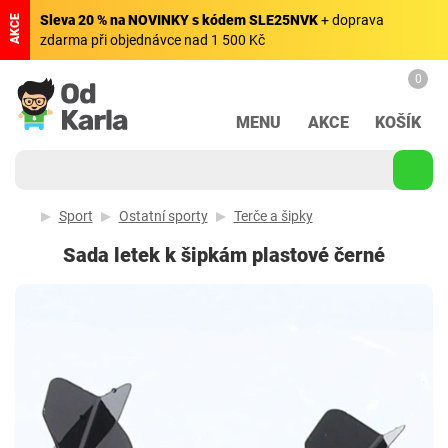
Sleva 20 % na NOVINKY s kódem SLE25NVK
+ doprava
AKCE
zdarma při objednávce nad 1 500 Kč
0
MENU
AKCE
KOŠÍK
Sport
Ostatní sporty
Terče a šipky
Sada letek k šipkám plastové černé