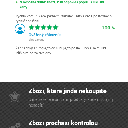
Všemožné druhy zboží, stav odpovídá popisu a luxusní
ceny.
Rychlá komunikace, perfektní zabalení, nízká cena poštovného,
rychlé doručení.
100 %
Ověřený zákazník
před 2 týdny
Žádné triky ani fígle, to co slibuje, to pošle... Tohle se mi líbí.
Přišlo mi to za dva dny.
Zboží, které jinde nekoupíte
U mě seženete unikátní produkty, které nikdo jiný
nenabízí
Zboží prochází kontrolou