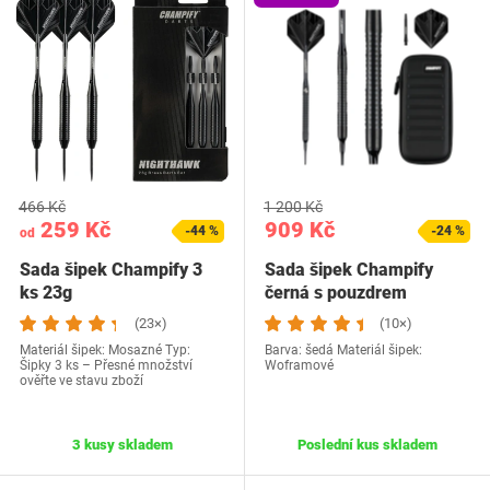
466 Kč
1 200 Kč
259 Kč
909 Kč
-44 %
-24 %
od
Sada šipek Champify 3
Sada šipek Champify
ks 23g
černá s pouzdrem
(23×)
(10×)
Materiál šipek: Mosazné Typ:
Barva: šedá Materiál šipek:
Šipky 3 ks – Přesné množství
Woframové
ověřte ve stavu zboží
3 kusy skladem
Poslední kus skladem