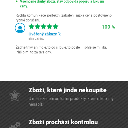
Všemožné druhy zboží, stav odpovídá popisu a luxusní
ceny.
Rychlá komunikace, perfektní zabalení, nízká cena poštovného,
rychlé doručení.
100 %
Ověřený zákazník
před 2 týdny
Žádné triky ani fígle, to co slibuje, to pošle... Tohle se mi líbí.
Přišlo mi to za dva dny.
Zboží, které jinde nekoupíte
U mě seženete unikátní produkty, které nikdo jiný
nenabízí
Zboží prochází kontrolou