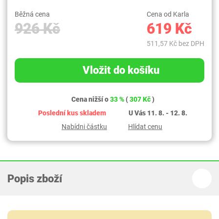
Běžná cena
Cena od Karla
926 Kč
619 Kč
511,57 Kč bez DPH
Vložit do košíku
Cena nižší o
33 %
(
307 Kč
)
Poslední kus skladem
U Vás 11. 8. - 12. 8.
Nabídni částku
Hlídat cenu
Popis zboží