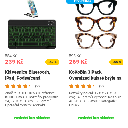
First minute
554 Kč
595 Kč
239 Kč
269 Kč
-57 %
-55 %
Klávesnice Bluetooth,
KoKoBin 3 Pack
iPad, Podsvícená
Oversized kulaté brýle na
klávesnice,…
čtení Ženy Muži…
(9×)
(3×)
Značka: KOOCHUWAH. Výrobce:
Rozměry balení: 17,8 x 7,6 x 6,5
KOOCHUWAH. Rozměry produktu:
cm; 140 gramů Výrobce: KoKoBin.
24,8 x 15 x 0,6 cm; 320 gramů
ASIN: B0BJ8FJWXP. Kategorie:
Operační systém: Android,…
Unisex.
Poslední kus skladem
Poslední kus skladem