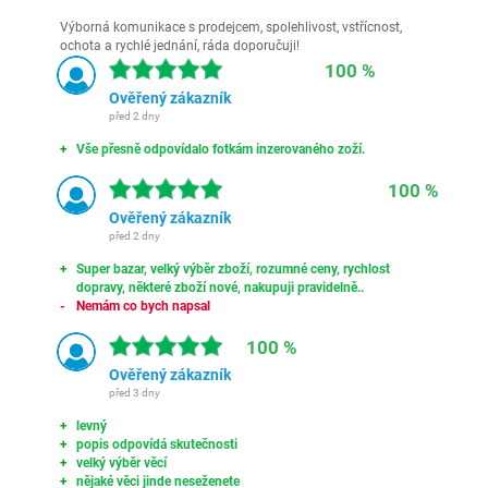
Výborná komunikace s prodejcem, spolehlivost, vstřícnost,
ochota a rychlé jednání, ráda doporučuji!
100 %
Ověřený zákazník
před 2 dny
Vše přesně odpovídalo fotkám inzerovaného zoží.
100 %
Ověřený zákazník
před 2 dny
Super bazar, velký výběr zboží, rozumné ceny, rychlost
dopravy, některé zboží nové, nakupuji pravidelně..
Nemám co bych napsal
100 %
Ověřený zákazník
před 3 dny
levný
popis odpovídá skutečnosti
velký výběr věcí
nějaké věci jinde neseženete