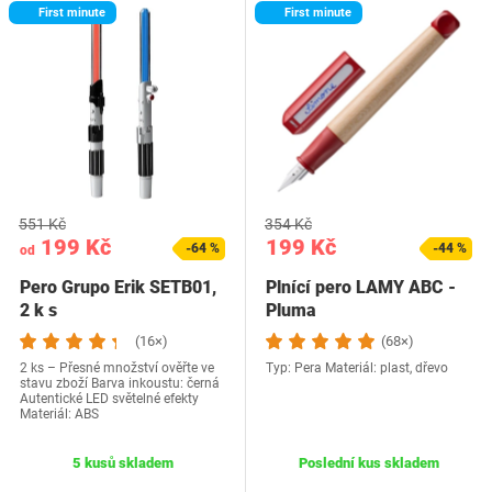
First minute
First minute
551 Kč
354 Kč
199 Kč
199 Kč
-64 %
-44 %
od
Pero Grupo Erik SETB01,
Plnící pero LAMY ABC -
2 k s
Pluma
(16×)
(68×)
2 ks – Přesné množství ověřte ve
Typ: Pera Materiál: plast, dřevo
stavu zboží Barva inkoustu: černá
Autentické LED světelné efekty
Materiál: ABS
5 kusů skladem
Poslední kus skladem