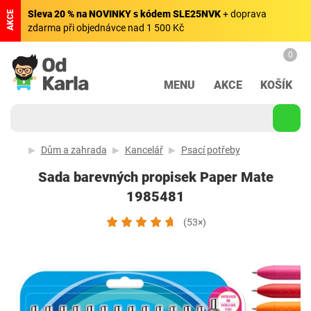
Sleva 20 % na NOVINKY s kódem SLE25NVK
+ doprava
AKCE
zdarma při objednávce nad 1 500 Kč
0
MENU
AKCE
KOŠÍK
Dům a zahrada
Kancelář
Psací potřeby
Sada barevných propisek Paper Mate
1985481
(53×)