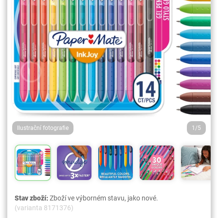
Ilustrační fotografie
1/5
Stav zboží:
Zboží ve výborném stavu, jako nové.
(varianta 8171376)