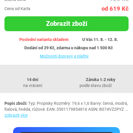
od 619 Kč
Cena od Karla
Zobrazit zboží
Poslední varianta skladem
U Vás 11. 8. - 12. 8.
Dodání od 29 Kč, zdarma u nákupu nad 1 500 Kč
Možnosti dopravy a platby
14 dní
Záruka 1‐2 roky
na vrácení
podle stavu zboží
Popis zboží:
Typ: Propisky Rozměry: 19,6 x 1,6 Barvy: černá, modrá,
fialová, hnědá, růžová EAN: 3501179854816 ASIN: B074VZ2PYZ
...
zobrazit více