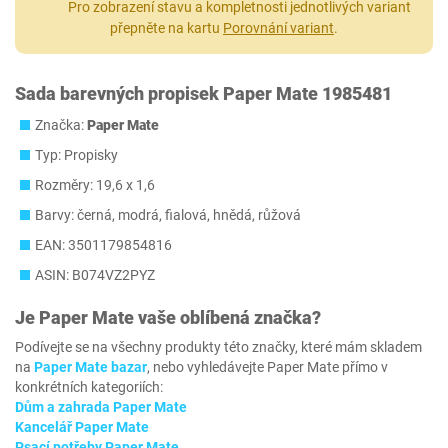
Pro zobrazení stavu a kompletnosti jednotlivých variant
přepněte na kartu
Porovnání variant
.
Sada barevných propisek Paper Mate 1985481
Značka:
Paper Mate
Typ: Propisky
Rozměry: 19,6 x 1,6
Barvy: černá, modrá, fialová, hnědá, růžová
EAN: 3501179854816
ASIN: B074VZ2PYZ
Je
Paper Mate
vaše oblíbená značka?
Podívejte se na všechny produkty této značky, které mám skladem
na
Paper Mate bazar
, nebo vyhledávejte Paper Mate přímo v
konkrétních kategoriích:
Dům a zahrada Paper Mate
Kancelář Paper Mate
Psací potřeby Paper Mate