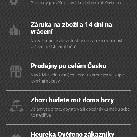
Produkty prověřuji a uvádím jejich skutečný stav
Záruka na zboží a 14 dní na
vrácení
Na zakoupené zboží dostáváte záruku i možnost
vrácení ve 14denní lhůtě
Prodejny po celém Česku
Navštivte jednu z mých několika prodejen se super
levnými nákupy
Zboží budete mít doma brzy
Dělám vše proto, abyste Vaši objednávku měli u sebe
co nejdříve
Heureka Ověřeno zákazníky