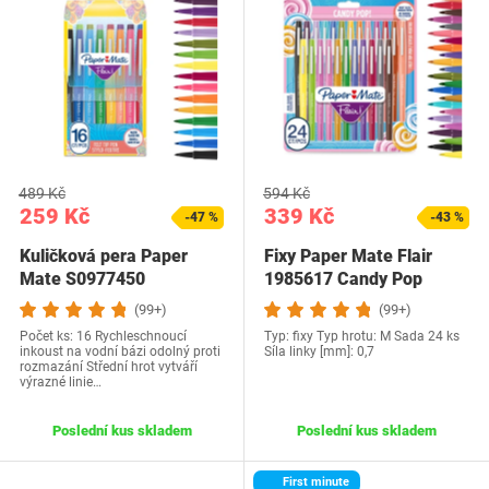
489 Kč
594 Kč
259 Kč
339 Kč
-47 %
-43 %
Kuličková pera Paper
Fixy Paper Mate Flair
Mate S0977450
1985617 Candy Pop
(99+)
(99+)
Počet ks: 16 Rychleschnoucí
Typ: fixy Typ hrotu: M Sada 24 ks
inkoust na vodní bázi odolný proti
Síla linky [mm]: 0,7
rozmazání Střední hrot vytváří
výrazné linie…
Poslední kus skladem
Poslední kus skladem
First minute