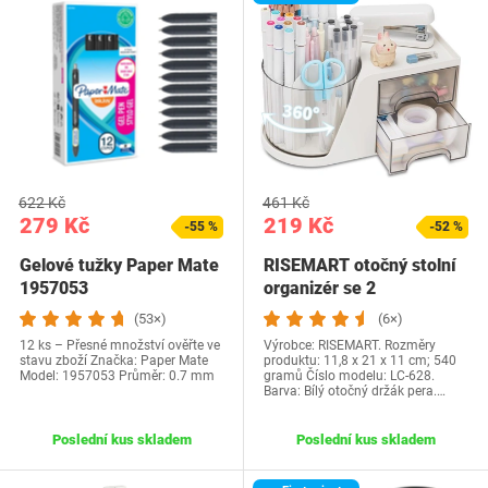
622 Kč
461 Kč
279 Kč
219 Kč
-55 %
-52 %
Gelové tužky Paper Mate
RISEMART otočný stolní
1957053
organizér se 2
zásuvkami, držákem…
(53×)
(6×)
12 ks – Přesné množství ověřte ve
Výrobce: RISEMART. Rozměry
stavu zboží Značka: Paper Mate
produktu: 11,8 x 21 x 11 cm; 540
Model: 1957053 Průměr: 0.7 mm
gramů Číslo modelu: LC-628.
Barva: Bílý otočný držák pera.…
Poslední kus skladem
Poslední kus skladem