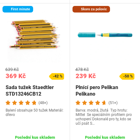
First minute
Skoro za polovic
639 Kč
478 Kč
369 Kč
239 Kč
-42 %
-50 %
Sada tužek Staedtler
Plnící pero Pelikan
STD13246CB12
Pelikano
(48×)
(51×)
Balení obsahuje 50 tužek Materiál:
Barva: modrá, žlutá Typ hrotu:
dřevo
Mittel Se speciálním profilem pro
uchopení Dokonalé pro ty, kdo se
učí psát S…
Poslední kus skladem
Poslední kus skladem