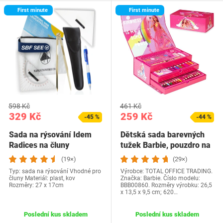
First minute
First minute
598 Kč
461 Kč
329 Kč
259 Kč
-45 %
-44 %
Sada na rýsování Idem
Dětská sada barevných
Radices na čluny
tužek Barbie, pouzdro na
malování pro…
(19×)
(29×)
Typ: sada na rýsování Vhodné pro
Výrobce: TOTAL OFFICE TRADING.
čluny Materiál: plast, kov
Značka: Barbie. Číslo modelu:
Rozměry: 27 x 17cm
BBB00860. Rozměry výrobku: 26,5
x 13,5 x 9,5 cm; 620…
Poslední kus skladem
Poslední kus skladem