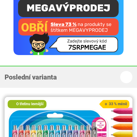
Poslední varianta
O třetinu levnější
o 33 % méně