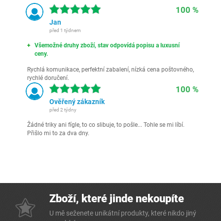
100 %
Jan
před 1 týdnem
Všemožné druhy zboží, stav odpovídá popisu a luxusní
ceny.
Rychlá komunikace, perfektní zabalení, nízká cena poštovného,
rychlé doručení.
100 %
Ověřený zákazník
před 2 týdny
Žádné triky ani fígle, to co slibuje, to pošle... Tohle se mi líbí.
Přišlo mi to za dva dny.
Zboží, které jinde nekoupíte
U mě seženete unikátní produkty, které nikdo jiný