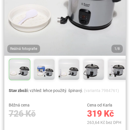
Reálná fotografie
1/8
Stav zboží:
vzhled: lehce použitý. špinavý.
(varianta 7984761)
Běžná cena
Cena od Karla
726 Kč
319 Kč
263,64 Kč bez DPH