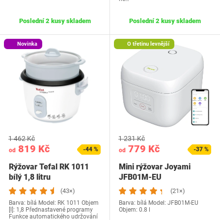
Poslední 2 kusy skladem
Poslední 2 kusy skladem
Novinka
O třetinu levnější
1 462 Kč
1 231 Kč
819 Kč
779 Kč
-44 %
-37 %
od
od
Rýžovar Tefal RK 1011
Mini rýžovar Joyami
bílý 1,8 litru
JFB01M-EU
(43×)
(21×)
Barva: bílá Model: RK 1011 Objem
Barva: bílá Model: ‎JFB01M-EU
[l]: 1,8 Přednastavené programy
Objem: 0.8 l
Funkce automatického udržování