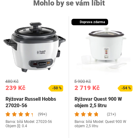
Mohlo by se vám líbit
Doprava zdarma
480 Kč
5 900 Kč
239 Kč
2 719 Kč
-50 %
-54 %
Rýžovar Russell Hobbs
Rýžovar Quest 900 W
27020-56
objem 2,5 litru
(99+)
(21×)
Barva: bílá Model: 27020-56
Barva: bílá Model: Quest 900 W
Objem [l]: 0.4
objem 2,5 litru