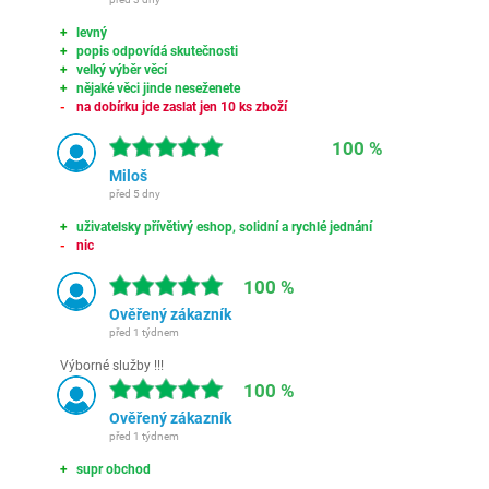
levný
popis odpovídá skutečnosti
velký výběr věcí
nějaké věci jinde neseženete
na dobírku jde zaslat jen 10 ks zboží
100 %
Miloš
před 5 dny
uživatelsky přívětivý eshop, solidní a rychlé jednání
nic
100 %
Ověřený zákazník
před 1 týdnem
Výborné služby !!!
100 %
Ověřený zákazník
před 1 týdnem
supr obchod