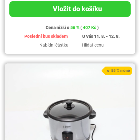
Vložit do košíku
Cena nižší o
56 %
(
407 Kč
)
Poslední kus skladem
U Vás 11. 8. - 12. 8.
Nabídni částku
Hlídat cenu
o 55 % méně