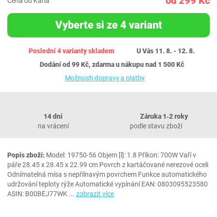
od 299 Kč
Cena od Karla
Vyberte si ze 4 variant
Poslední 4 varianty skladem
U Vás 11. 8. - 12. 8.
Dodání od 99 Kč, zdarma u nákupu nad 1 500 Kč
Možnosti dopravy a platby
14 dní
Záruka 1‐2 roky
na vrácení
podle stavu zboží
Popis zboží:
Model: 19750-56 Objem [l]: 1.8 Příkon: 700W Vaří v
páře 28.45 x 28.45 x 22.99 cm Povrch z kartáčované nerezové oceli
Odnímatelná mísa s nepřilnavým povrchem Funkce automatického
udržování teploty rýže Automatické vypínání EAN: 0803095523580
ASIN: B00BEJ77WK
...
zobrazit více