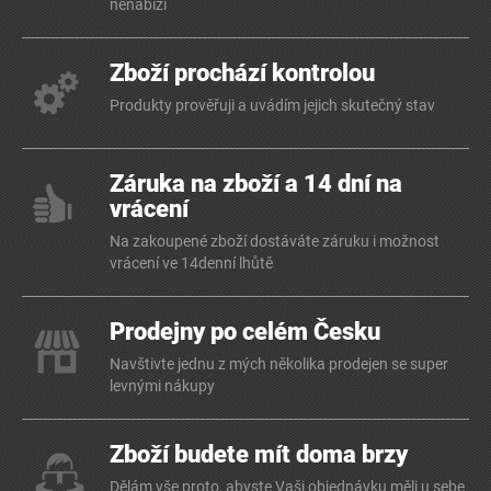
nenabízí
Zboží prochází kontrolou
Produkty prověřuji a uvádím jejich skutečný stav
Záruka na zboží a 14 dní na
vrácení
Na zakoupené zboží dostáváte záruku i možnost
vrácení ve 14denní lhůtě
Prodejny po celém Česku
Navštivte jednu z mých několika prodejen se super
levnými nákupy
Zboží budete mít doma brzy
Dělám vše proto, abyste Vaši objednávku měli u sebe