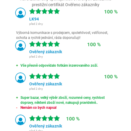
prestižní certifikát Ověřeno zákazníky
100 %
LK94
před 2 dny
Výborná komunikace s prodejcem, spolehlivost, vstřícnost,
ochota a rychlé jednání, ráda doporučuji!
100 %
Ověřený zákazník
před 2 dny
Vše přesně odpovídalo fotkám inzerovaného zoží.
100 %
Ověřený zákazník
před 2 dny
Super bazar, velký výběr zboží, rozumné ceny, rychlost
dopravy, některé zboží nové, nakupuji pravidelně..
Nemám co bych napsal
100 %
Ověřený zákazník
před 3 dny