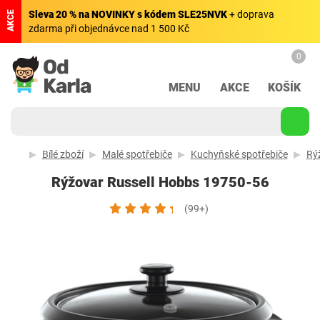
Sleva 20 % na NOVINKY s kódem SLE25NVK
+ doprava
AKCE
zdarma při objednávce nad 1 500 Kč
0
MENU
AKCE
KOŠÍK
Bílé zboží
Malé spotřebiče
Kuchyňské spotřebiče
Rý
Rýžovar Russell Hobbs 19750-56
(99+)