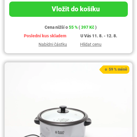
Vložit do košíku
Cena nižší o
55 %
(
397 Kč
)
Poslední kus skladem
U Vás 11. 8. - 12. 8.
Nabídni částku
Hlídat cenu
o 59 % méně