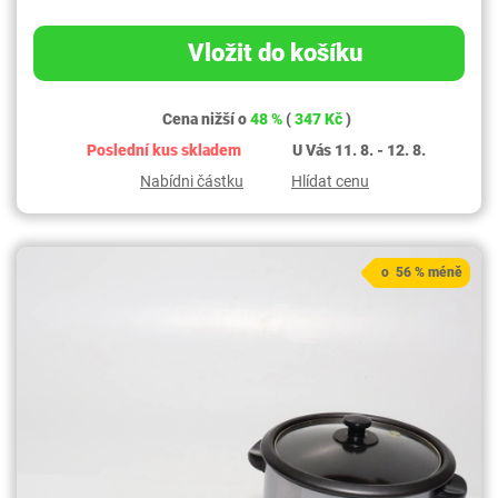
Vložit do košíku
Cena nižší o
48 %
(
347 Kč
)
Poslední kus skladem
U Vás 11. 8. - 12. 8.
Nabídni částku
Hlídat cenu
o 56 % méně