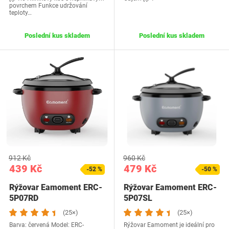
povrchem Funkce udržování
teploty…
Poslední kus skladem
Poslední kus skladem
912 Kč
960 Kč
439 Kč
479 Kč
-52 %
-50 %
Rýžovar Eamoment ERC-
Rýžovar Eamoment ERC-
5P07RD
5P07SL
(25×)
(25×)
Barva: červená Model: ERC-
Rýžovar Eamoment je ideální pro