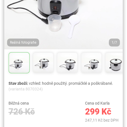
Reálná fotografie
1/7
Stav zboží:
vzhled: hodně použitý. promáčklé a poškrábané.
(varianta 8070324)
Běžná cena
Cena od Karla
726 Kč
299 Kč
247,11 Kč bez DPH