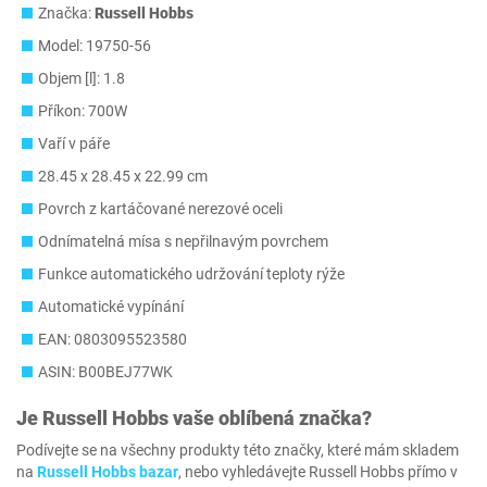
Značka:
Russell Hobbs
Model: 19750-56
Objem [l]: 1.8
Příkon: 700W
Vaří v páře
28.45 x 28.45 x 22.99 cm
Povrch z kartáčované nerezové oceli
Odnímatelná mísa s nepřilnavým povrchem
Funkce automatického udržování teploty rýže
Automatické vypínání
EAN: 0803095523580
ASIN: B00BEJ77WK
Je
Russell Hobbs
vaše oblíbená značka?
Podívejte se na všechny produkty této značky, které mám skladem
na
Russell Hobbs bazar
, nebo vyhledávejte Russell Hobbs přímo v