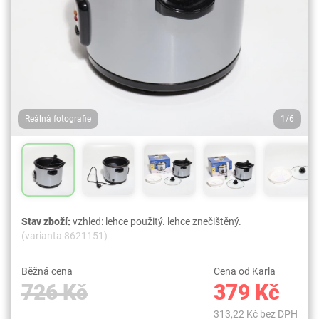
Reálná fotografie
1/6
Stav zboží:
vzhled: lehce použitý. lehce znečištěný.
(varianta 8621151)
Běžná cena
Cena od Karla
726 Kč
379 Kč
313,22 Kč bez DPH