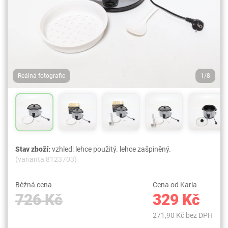
Reálná fotografie
1/8
Stav zboží:
vzhled: lehce použitý. lehce zašpiněný.
(varianta 8123703)
Běžná cena
Cena od Karla
726 Kč
329 Kč
271,90 Kč bez DPH