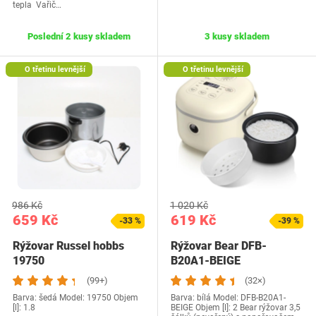
tepla Vařič…
Poslední 2 kusy skladem
3 kusy skladem
O třetinu levnější
O třetinu levnější
986 Kč
1 020 Kč
659 Kč
619 Kč
-33 %
-39 %
Rýžovar Russel hobbs
Rýžovar Bear DFB-
19750
B20A1-BEIGE
(99+)
(32×)
Barva: šedá Model: 19750 Objem
Barva: bílá Model: DFB-B20A1-
[l]: 1.8
BEIGE Objem [l]: 2 Bear rýžovar 3,5