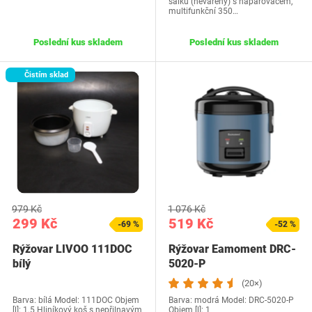
šálků (nevařený) s napařovačem,
multifunkční 350…
Poslední kus skladem
Poslední kus skladem
Čistím sklad
979 Kč
1 076 Kč
299 Kč
519 Kč
-69 %
-52 %
Rýžovar LIVOO 111DOC
Rýžovar Eamoment DRC-
bílý
5020-P
(20×)
Barva: bílá Model: 111DOC Objem
Barva: modrá Model: ‎DRC-5020-P
[l]: 1.5 Hliníkový koš s nepřilnavým
Objem [l]: 1