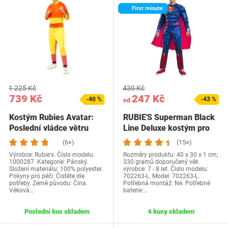
First minute
1 225 Kč
430 Kč
739 Kč
247 Kč
-40 %
-43 %
od
Kostým Rubies Avatar:
RUBIE'S Superman Black
Poslední vládce větru
Line Deluxe kostým pro
Aang pro muže,…
chlapce,…
(6×)
(15×)
Výrobce: Rubie's. Číslo modelu:
Rozměry produktu: 40 x 30 x 1 cm;
1000287. Kategorie: Pánský.
330 gramů doporučený věk
Složení materiálu: 100% polyester.
výrobce: 7 - 8 let. Číslo modelu:
Pokyny pro péči: Čistěte dle
702263-L. Model: 702263-L.
potřeby. Země původu: Čína.
Potřebná montáž: Ne. Potřebné
Věková…
baterie:…
Poslední kus skladem
4 kusy skladem