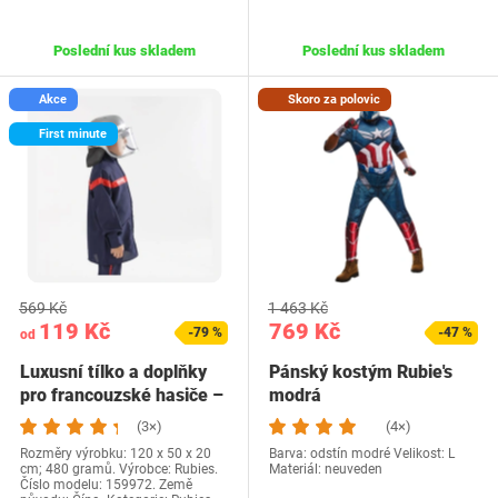
Poslední kus skladem
Poslední kus skladem
Akce
Skoro za polovic
First minute
569 Kč
1 463 Kč
119 Kč
769 Kč
-79 %
-47 %
od
Luxusní tílko a doplňky
Pánský kostým Rubie's
pro francouzské hasiče –
modrá
5-8 let
(3×)
(4×)
Rozměry výrobku: 120 x 50 x 20
Barva: odstín modré Velikost: L
cm; 480 gramů. Výrobce: Rubies.
Materiál: neuveden
Číslo modelu: 159972. Země