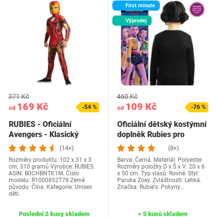
First minute
Výprodej
371 Kč
460 Kč
169 Kč
109 Kč
-54 %
-76 %
od
od
RUBIES - Oficiální
Oficiální dětský kostýmní
Avengers - Klasický
doplněk Rubies pro
dětský kostým Iron…
Netflix,…
(14×)
(8×)
Rozměry produktu: 102 x 31 x 3
Barva: Černá. Materiál: Polyester.
cm; 310 gramů Výrobce: RUBIES.
Rozměry položky D x Š x V: 20 x 6
ASIN: B0CHBNTK1M. Číslo
x 50 cm. Typ vlasů: Rovné. Styl:
modelu: R1000852T78 Země
Paruka Zoey. Zvláštnosti: Lehká.
původu: Čína. Kategorie: Unisex
Značka: Rubie's. Pokyny…
děti.
Poslední 2 kusy skladem
> 5 kusů skladem