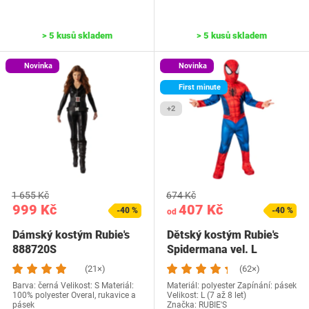
> 5 kusů skladem
> 5 kusů skladem
Novinka
Novinka
First minute
+2
1 655 Kč
674 Kč
999 Kč
407 Kč
-40 %
-40 %
od
Dámský kostým Rubie's
Dětský kostým Rubie's
888720S
Spidermana vel. L
(21×)
(62×)
Barva: černá Velikost: S Materiál:
Materiál: polyester Zapínání: pásek
100% polyester Overal, rukavice a
Velikost: L (7 až 8 let)
pásek
Značka: RUBIE'S