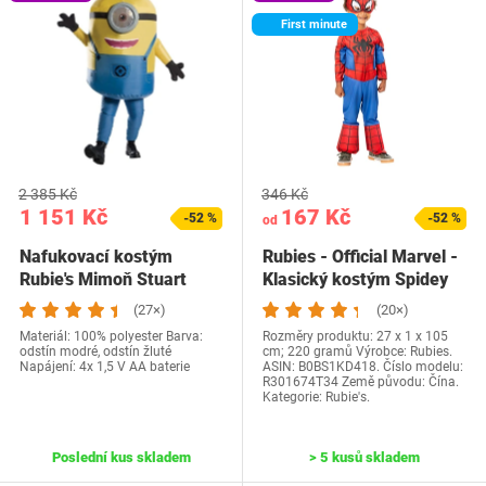
First minute
2 385 Kč
346 Kč
1 151 Kč
167 Kč
-52 %
-52 %
od
Nafukovací kostým
Rubies - Official Marvel -
Rubie's Mimoň Stuart
Klasický kostým Spidey
pro děti…
(27×)
(20×)
Materiál: 100% polyester Barva:
Rozměry produktu: 27 x 1 x 105
odstín modré, odstín žluté
cm; 220 gramů Výrobce: Rubies.
Napájení: 4x 1,5 V AA baterie
ASIN: B0BS1KD418. Číslo modelu:
R301674T34 Země původu: Čína.
Kategorie: Rubie's.
Poslední kus skladem
> 5 kusů skladem