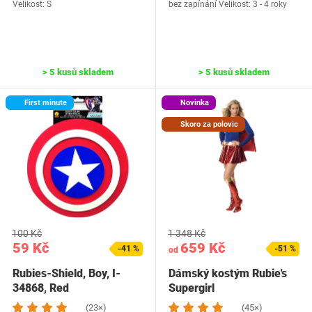
Velikost: S
bez zapínání Velikost: 3 - 4 roky
> 5 kusů skladem
> 5 kusů skladem
First minute
Novinka
Skoro za polovic
100 Kč
1 348 Kč
59 Kč
659 Kč
-41 %
-51 %
od
Rubies-Shield, Boy, I-
Dámský kostým Rubie's
34868, Red
Supergirl
(23×)
(45×)