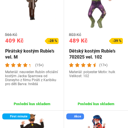
566 Kč
803 Kč
409 Kč
489 Kč
-28 %
-39 %
Pirátský kostým Rubie's
Dětský kostým Rubie's
vel. M
702025 vel. 102
(15×)
(17×)
Materiál: neuveden Rubiin oficiální
Materiál: polyester Motiv: hulk
kostým Jacka Sparrowa od
Velikost: 102
Disneyho z filmu Piráti z Karibiku
pro děti Barva: hnědá
Poslední kus skladem
Poslední kus skladem
First minute
Akce