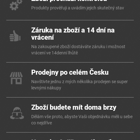
Produkty prověřuji a uvádím jejich skutečný stav
Záruka na zboží a 14 dní na
vrácení
Na zakoupené zboží dostáváte záruku i možnost
vrácení ve 14denní lhůtě
Prodejny po celém Česku
Navštivte jednu z mých několika prodejen se super
levnými nákupy
Zboží budete mít doma brzy
Dělám vše proto, abyste Vaši objednávku měli u sebe
co nejdříve