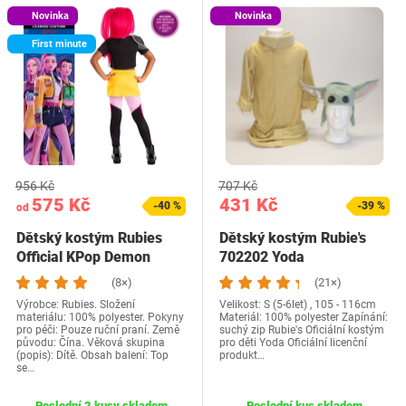
Novinka
Novinka
First minute
956 Kč
707 Kč
575 Kč
431 Kč
-40 %
-39 %
od
Dětský kostým Rubies
Dětský kostým Rubie's
Official KPop Demon
702202 Yoda
Hunters Mira,…
(8×)
(21×)
Výrobce: Rubies. Složení
Velikost: S (5-6let) , 105 - 116cm
materiálu: 100% polyester. Pokyny
Materiál: 100% polyester Zapínání:
pro péči: Pouze ruční praní. Země
suchý zip Rubie's Oficiální kostým
původu: Čína. Věková skupina
pro děti Yoda Oficiální licenční
(popis): Dítě. Obsah balení: Top
produkt…
se…
Poslední 2 kusy skladem
Poslední kus skladem