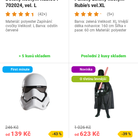
702024, vel. L
Rubie's vel.XL
(42×)
(5×)
Materiál: polyester Zapínání:
Barva: zelená Velikost: XL Vnější
cvočky Velikost: L Barva: odstín
délka nohavice: 160 cm Šířka v
červené
pase: 60 cm Materiál: polyester
> 5 kusů skladem
Poslední 2 kusy skladem
First minute
Novinka
O třetinu levnější
246 Kč
1 026 Kč
139 Kč
623 Kč
-43 %
-39 %
od
od