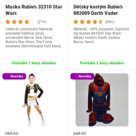
Maska Rubie's 32310 Star
Dětský kostým Rubie's
Wars
882009 Darth Vader
(27×)
(36×)
Velikost: univerzální Materiál:
Materiál: 100% polyester Zapínání:
polyester Velikost (jiná):
zip Rubies 882009 Star Wars -
univerzální Barva: bílá, černá
dětský kostým Darth Vadera
Rubie's Star Wars: The Force
Barva: černá
Awakens Stormtrooper Half Mask,
…
Poslední 2 kusy skladem
Poslední 2 kusy skladem
Novinka
Novinka
984 Kč
648 Kč