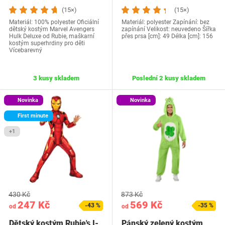
(15×)
(15×)
Materiál: 100% polyester Oficiální
Materiál: polyester Zapínání: bez
dětský kostým Marvel Avengers
zapínání Velikost: neuvedeno Šířka
Hulk Deluxe od Rubie, maškarní
přes prsa [cm]: 49 Délka [cm]: 156
kostým superhrdiny pro děti
Vícebarevný
3 kusy skladem
Poslední 2 kusy skladem
Novinka
Novinka
First minute
+1
430 Kč
873 Kč
247 Kč
569 Kč
-43 %
-35 %
od
od
Dětský kostým Rubie's I-
Pánský zelený kostým