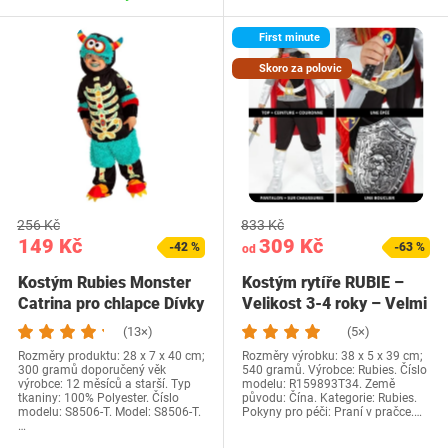
First minute
Skoro za polovic
256 Kč
833 Kč
149 Kč
309 Kč
-42 %
-63 %
od
Kostým Rubies Monster
Kostým rytíře RUBIE –
Catrina pro chlapce Dívky
Velikost 3-4 roky – Velmi
Velikost…
kompletní…
(13×)
(5×)
Rozměry produktu: 28 x 7 x 40 cm;
Rozměry výrobku: 38 x 5 x 39 cm;
300 gramů doporučený věk
540 gramů. Výrobce: Rubies. Číslo
výrobce: 12 měsíců a starší. Typ
modelu: R159893T34. Země
tkaniny: 100% Polyester. Číslo
původu: Čína. Kategorie: Rubies.
modelu: S8506-T. Model: S8506-T.
Pokyny pro péči: Praní v pračce.…
…