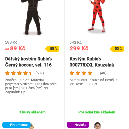
599 Kč
643 Kč
89 Kč
299 Kč
-85 %
-53 %
od
Dětský kostým Rubie's
Kostým Rubie's
Černý kocour, vel. 116
300778XXL Kouzelná
Beruška
(53×)
(4×)
Značka: Rubie's Materiál:
Miraculous - Kouzelná Beruška
polyester Velikost: 116 Šířka přes
Velikost: 11-13 let
prsa [cm]: 28 Délka [cm]: 99
Zapínání: zip
3 kusy skladem
Poslední kus skladem
First minute
Novinka