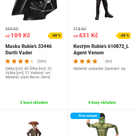
339 Kč
718 Kč
109 Kč
431 Kč
-68 %
-40 %
od
od
Maska Rubie's 33446
Kostým Rubie's 610872_L
Darth Vader
Agent Venom
(35×)
(6×)
Délka [cm]: 40 Šířka [cm]: 33
Materiál: polyester Zapínání: zip
Výška [cm]: 21 Velikost: uni
Materiál: plast Barva: černá
5 kusů skladem
4 kusy skladem
First minute