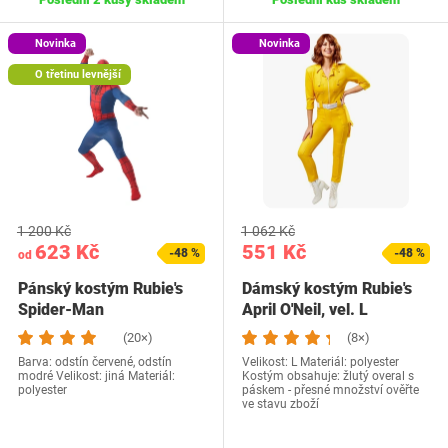
Novinka
Novinka
O třetinu levnější
1 200 Kč
1 062 Kč
623 Kč
551 Kč
-48 %
-48 %
od
Pánský kostým Rubie's
Dámský kostým Rubie's
Spider-Man
April O'Neil, vel. L
(20×)
(8×)
Barva: odstín červené, odstín
Velikost: L Materiál: polyester
modré Velikost: jiná Materiál:
Kostým obsahuje: žlutý overal s
polyester
páskem - přesné množství ověřte
ve stavu zboží