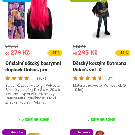
646 Kč
612 Kč
279 Kč
295 Kč
-57 %
-52 %
od
od
Oficiální dětský kostýmní
Dětský kostým Batmana
doplněk Rubies pro
Rubie's vel. XL
Netflix,…
(10×)
(10×)
Barva: Růžová. Materiál: Polyester.
Materiál: polyester Velikost XL (9-
Rozměry položky D x Š x V: 20 x 6
10 let)
x 50 cm. Typ vlasů: Rovné. Styl:
Paruka Mira. Zvláštnosti: Lehká.
Značka: Rubie's. Pokyny…
> 5 kusů skladem
3 kusy skladem
Novinka
Novinka