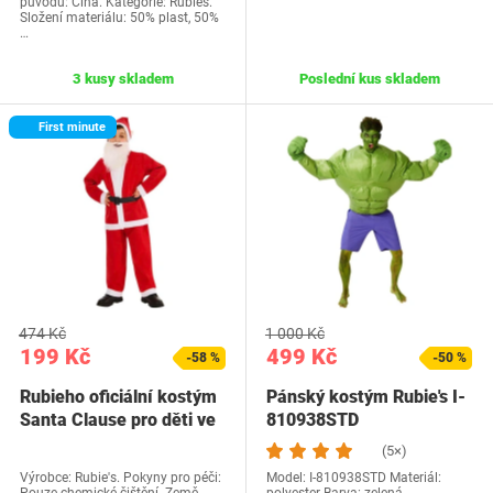
původu: Čína. Kategorie: Rubies.
Složení materiálu: 50% plast, 50%
…
3 kusy skladem
Poslední kus skladem
First minute
474 Kč
1 000 Kč
199 Kč
499 Kč
-58 %
-50 %
Rubieho oficiální kostým
Pánský kostým Rubie's I-
Santa Clause pro děti ve
810938STD
věku 9-10…
(5×)
Výrobce: Rubie's. Pokyny pro péči:
Model: I-810938STD Materiál: