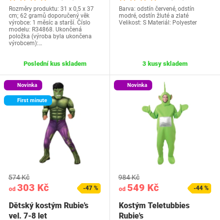
Rozměry produktu: 31 x 0,5 x 37
Barva: odstín červené, odstín
cm; 62 gramů doporučený věk
modré, odstín žluté a zlaté
výrobce: 1 měsíc a starší. Číslo
Velikost: S Materiál: Polyester
modelu: R34868. Ukončená
položka (výroba byla ukončena
výrobcem):…
Poslední kus skladem
3 kusy skladem
Novinka
Novinka
First minute
574 Kč
984 Kč
303 Kč
549 Kč
-47 %
-44 %
od
od
Dětský kostým Rubie's
Kostým Teletubbies
vel. 7-8 let
Rubie's