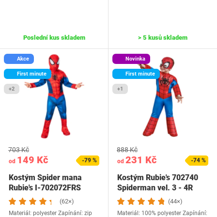
Poslední kus skladem
> 5 kusů skladem
Akce
Novinka
First minute
First minute
+2
+1
703 Kč
888 Kč
149 Kč
231 Kč
-79 %
-74 %
od
od
Kostým Spider mana
Kostým Rubie's 702740
Rubie's I-702072FRS
Spiderman vel. 3 - 4R
(62×)
(44×)
Materiál: polyester Zapínání: zip
Materiál: 100% polyester Zapínání: