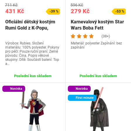
711 Kč
596 Kč
431 Kč
279 Kč
-39 %
-53 %
Oficiální dětský kostým
Karnevalový kostým Star
Rumi Gold z K-Popu,
Wars Boba Fett
Lovci démonů,…
(38×)
Výrobce: Rubies. Složení
Materiál: polyester Zapínání: bez
materiálu: 100% polyester. Pokyny
zapínání
pro péči: Pouze ruční praní. Země
původu: Čína. Popis věkové
skupiny: Dítě. Součástí balení: Top
a…
Poslední kus skladem
Poslední kus skladem
Novinka
Novinka
First minute