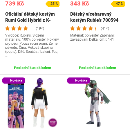
739 Kč
343 Kč
-25 %
-47 %
Oficiální dětský kostým
Dětský vícebarevný
Rumi Gold Hybrid z K-
kostým Rubie's 700594
Popu pro…
(19×)
(41×)
Výrobce: Rubie's. Složení
Materiál: polyester Zapínání:
materiálu: 100% polyester. Pokyny
zavazování Délka [cm:]: 141
pro péči: Pouze ruční praní. Země
původu: Čína. Věková skupina
(popis): Dítě. Součástí balení: Top,
…
Poslední kus skladem
Poslední kus skladem
Novinka
Novinka