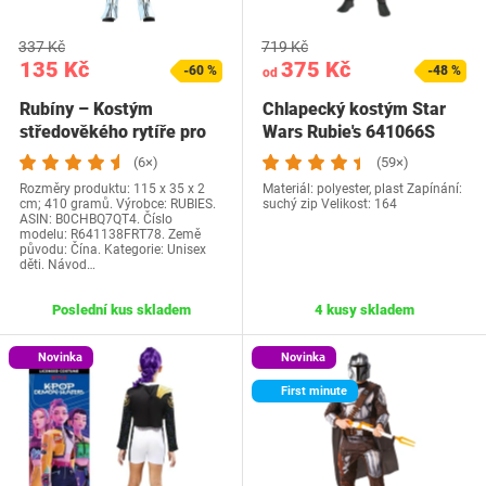
337 Kč
719 Kč
135 Kč
375 Kč
-60 %
-48 %
od
Rubíny – Kostým
Chlapecký kostým Star
středověkého rytíře pro
Wars Rubie's 641066S
děti – Velikost 7-8…
(6×)
(59×)
Rozměry produktu: 115 x 35 x 2
Materiál: polyester, plast Zapínání:
cm; 410 gramů. Výrobce: RUBIES.
suchý zip Velikost: 164
ASIN: B0CHBQ7QT4. Číslo
modelu: R641138FRT78. Země
původu: Čína. Kategorie: Unisex
děti. Návod…
Poslední kus skladem
4 kusy skladem
Novinka
Novinka
First minute