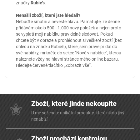
značky
Rubie's
.
Nenašli zboží, které jste hledali?
Nebuďte smutní a nevěšte hlavu. Pamatujte, že denně
přidávám okolo 500 - 1.000 nový položek a nejen proto
se vyplatí moji nabídku pravidelně sledovat. Pokud
chcete být v obraze a prohlédnout si veškeré zboží (bez
ohledu na značku Rubie's), které jsem právě přidal do
své nabídky, mrkněte do sekce
"Nově v nabídce"
, kterou
naleznete vždy na hlavní stránce mého online
bazaru
.
Hledejte červené tlačítko „Zobrazit vše“.
Zboží, které jinde nekoupíte
U mě seženete unikátní produkty, které nikdo jiný
nenabízí
Zboží prochází kontrolou