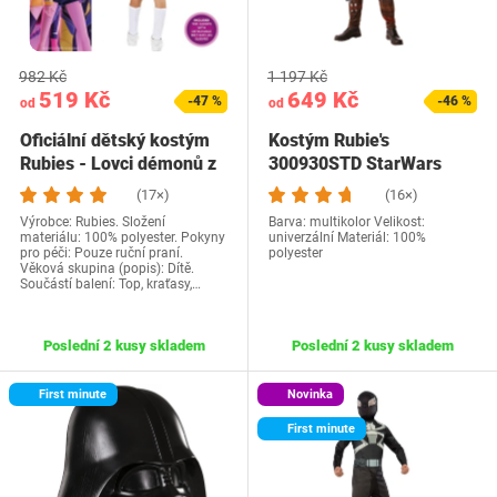
982 Kč
1 197 Kč
519 Kč
649 Kč
-47 %
-46 %
od
od
Oficiální dětský kostým
Kostým Rubie's
Rubies - Lovci démonů z
300930STD StarWars
K-Popu na…
(17×)
(16×)
Výrobce: Rubies. Složení
Barva: multikolor Velikost:
materiálu: 100% polyester. Pokyny
univerzální Materiál: 100%
pro péči: Pouze ruční praní.
polyester
Věková skupina (popis): Dítě.
Součástí balení: Top, kraťasy,…
Poslední 2 kusy skladem
Poslední 2 kusy skladem
First minute
Novinka
First minute