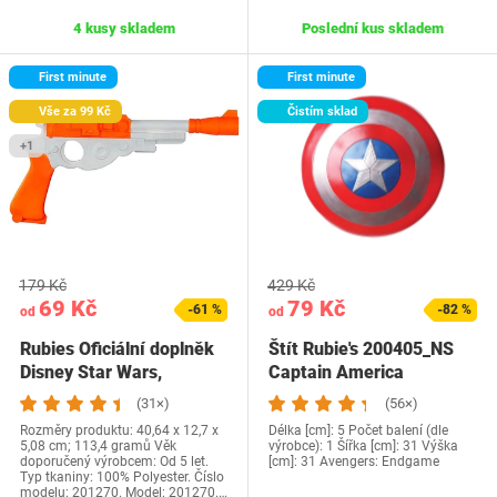
4 kusy skladem
Poslední kus skladem
First minute
First minute
Vše za 99 Kč
Čistím sklad
+1
179 Kč
429 Kč
69 Kč
79 Kč
-61 %
-82 %
od
od
Rubies Oficiální doplněk
Štít Rubie's 200405_NS
Disney Star Wars,
Captain America
doplněk ke…
(31×)
(56×)
Rozměry produktu: 40,64 x 12,7 x
Délka [cm]: 5 Počet balení (dle
5,08 cm; 113,4 gramů Věk
výrobce): 1 Šířka [cm]: 31 Výška
doporučený výrobcem: Od 5 let.
[cm]: 31 Avengers: Endgame
Typ tkaniny: 100% Polyester. Číslo
modelu: 201270. Model: 201270.…