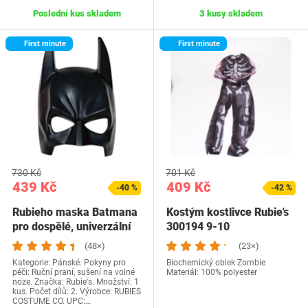
Poslední kus skladem
3 kusy skladem
First minute
First minute
730 Kč
701 Kč
439 Kč
409 Kč
-40 %
-42 %
Rubieho maska Batmana
Kostým kostlivce Rubie's
pro dospělé, univerzální
300194 9-10
velikost,…
(48×)
(23×)
Kategorie: Pánské. Pokyny pro
Biochemický oblek Zombie
péči: Ruční praní, sušení na volné
Materiál: 100% polyester
noze. Značka: Rubie's. Množství: 1
kus. Počet dílů: 2. Výrobce: RUBIES
COSTUME CO. UPC:…