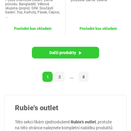
Pouze chemické čištění. Země
polyester Barva: zelená
původu: Bangladéš. Věková
skupina (popis): Dítě. Součástí
balení: Top, Kalhoty, Pásek, Čepice,
…
Poslední kus skladem
Poslední kus skladem
Další produkty
1
2
...
8
Rubie's outlet
Této sekci říkám zjednodušeně
Rubie's outlet
, protože
na této stránce naleznete kompletní nabídku produktů