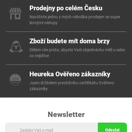
Prodejny po celém Česku
Navštivte jednu z mých několika prodejen se super
levnými nákupy
Zboží budete mít doma brzy
Dělám vše proto, abyste Vaši objednávku měli u sebe
co nejdříve
Heureka Ověřeno zákazníky
Jsem držitelem prestižního certifikátu Ověřeno
zákazníky
Newsletter
Odeslat