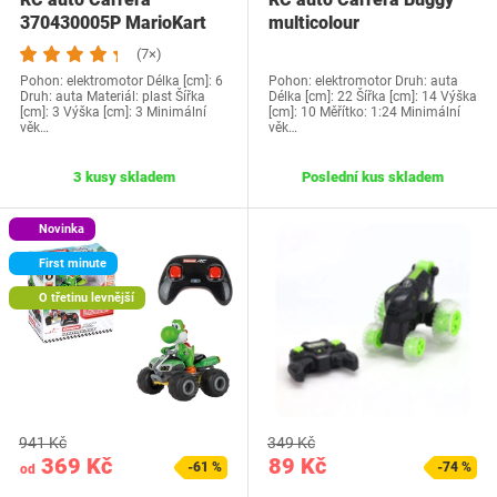
370430005P MarioKart
multicolour
(7×)
Pohon: elektromotor Délka [cm]: 6
Pohon: elektromotor Druh: auta
Druh: auta Materiál: plast Šířka
Délka [cm]: 22 Šířka [cm]: 14 Výška
[cm]: 3 Výška [cm]: 3 Minimální
[cm]: 10 Měřítko: 1:24 Minimální
věk…
věk…
3 kusy skladem
Poslední kus skladem
Novinka
First minute
O třetinu levnější
941 Kč
349 Kč
369 Kč
89 Kč
-61 %
-74 %
od