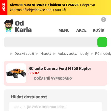
Sleva 20 % na NOVINKY s kódem SLE25NVK
+ doprava
AKCE
zdarma při objednávce nad 1 500 Kč
0
MENU
AKCE
KOŠÍK
Dětské zboží
Hračky
Auta, vláčky, modely
RC model
RC auto Carrera Ford FI150 Raptor
589 Kč