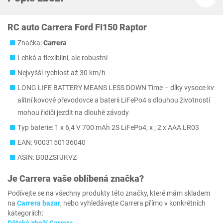
RC auto Carrera Ford FI150 Raptor
Značka:
Carrera
Lehká a flexibilní, ale robustní
Nejvyšší rychlost až 30 km/h
LONG LIFE BATTERY MEANS LESS DOWN Time – díky vysoce kv
alitní kovové převodovce a baterii LiFePo4 s dlouhou životností
mohou řidiči jezdit na dlouhé závody
Typ baterie: 1 x 6,4 V 700 mAh 2S LiFePo4; x ; 2 x AAA LR03
EAN: 9003150136040
ASIN: B0BZSFJKVZ
Je
Carrera
vaše oblíbená značka?
Podívejte se na všechny produkty této značky, které mám skladem
na
Carrera bazar
, nebo vyhledávejte Carrera přímo v konkrétních
kategoriích: