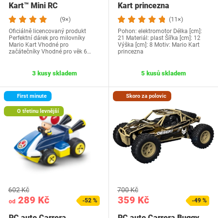
Kart™ Mini RC
Kart princezna
(9×)
(11×)
Oficiálně licencovaný produkt
Pohon: elektromotor Délka [cm]:
Perfektní dárek pro milovníky
21 Materiál: plast Šířka [cm]: 12
Mario Kart Vhodné pro
Výška [cm]: 8 Motiv: Mario Kart
začátečníky Vhodné pro věk 6…
princezna
3 kusy skladem
5 kusů skladem
First minute
Skoro za polovic
O třetinu levnější
602 Kč
700 Kč
289 Kč
359 Kč
-52 %
-49 %
od
RC auto Carrera
RC auto Carrera Buggy