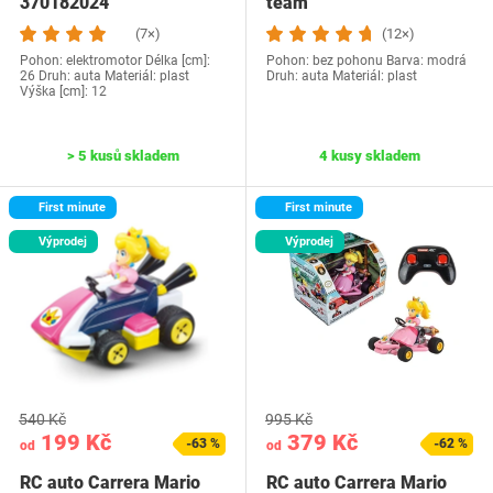
370182024
team
(7×)
(12×)
Pohon: elektromotor Délka [cm]:
Pohon: bez pohonu Barva: modrá
26 Druh: auta Materiál: plast
Druh: auta Materiál: plast
Výška [cm]: 12
> 5 kusů skladem
4 kusy skladem
First minute
First minute
Výprodej
Výprodej
540 Kč
995 Kč
199 Kč
379 Kč
-63 %
-62 %
od
od
RC auto Carrera Mario
RC auto Carrera Mario