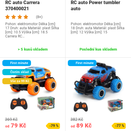
RC auto Carrera
RC auto Power tumbler
370400021
auto
(8×)
Pohon: elektromotor Délka [cm]:
Pohon: elektromotor Délka [cm]:
17 Druh: auta Materiál: plast Šířka
18 Druh: auta Materiál: plast Šířka
[cm]: 10.5 Výška [cm]: 18.5
[cm]: 12 Výška [cm]: 15
Carrera RC…
> 5 kusů skladem
Poslední kus skladem
First minute
First minute
Čistím sklad
Vše za 99 Kč
369 Kč
382 Kč
79 Kč
89 Kč
-79 %
-77 %
od
od