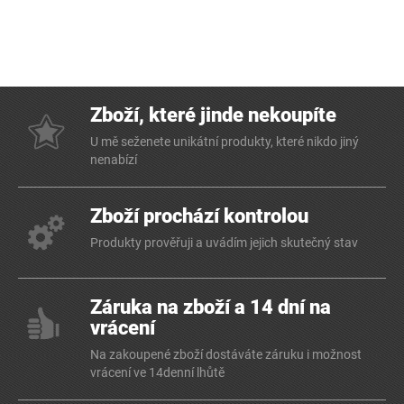
Zboží, které jinde nekoupíte
U mě seženete unikátní produkty, které nikdo jiný
nenabízí
Zboží prochází kontrolou
Produkty prověřuji a uvádím jejich skutečný stav
Záruka na zboží a 14 dní na
vrácení
Na zakoupené zboží dostáváte záruku i možnost
vrácení ve 14denní lhůtě