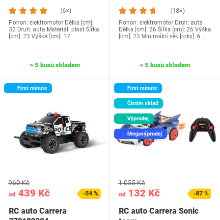
(6×)
(18×)
Pohon: elektromotor Délka [cm]:
Pohon: elektromotor Druh: auta
32 Druh: auta Materiál: plast Šířka
Délka [cm]: 26 Šířka [cm]: 26 Výška
[cm]: 23 Výška [cm]: 17
[cm]: 23 Minimální věk [roky]: 6…
> 5 kusů skladem
> 5 kusů skladem
First minute
First minute
Čistím sklad
Výprodej
Megavýprodej
960 Kč
1 055 Kč
439 Kč
132 Kč
-54 %
-87 %
od
od
RC auto Carrera
RC auto Carrera Sonic