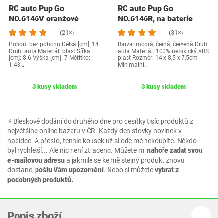
RC auto Pup Go
RC auto Pup Go
NO.6146V oranžové
NO.6146R, na baterie
(21×)
(31×)
Pohon: bez pohonu Délka [cm]: 14
Barva: modrá, černá, červená Druh:
Druh: auta Materiál: plast Šířka
auta Materiál: 100% netoxický ABS
[cm]: 8.6 Výška [cm]: 7 Měřítko:
plast Rozměr: 14 x 8,5 x 7,5cm
1:43…
Minimální…
3 kusy skladem
3 kusy skladem
⚡ Bleskové dodání do druhého dne pro desítky tisíc produktů z
největšího online bazaru v ČR. Každý den stovky novinek v
nabídce. A přesto, tenhle kousek už si ode mě nekoupíte. Někdo
byl rychlejší... Ale nic není ztraceno. Můžete mi
nahoře zadat svou
e-mailovou adresu
a jakmile se ke mě stejný produkt znovu
dostane,
pošlu Vám upozornění
. Nebo si můžete
vybrat z
podobných produktů.
Popis zboží