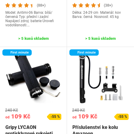
(88×)
(38×)
Model: ‎Antimi-06 Barva: bílá/
Délka: 24-29 cm Materiál: kov
červená Typ: přední i zadní
Barva: černá Nosnost: 45 kg
Napájecí zdroj: baterie Úroveň
vodotěsnosti:…
> 5 kusů skladem
> 5 kusů skladem
First minute
First minute
240 Kč
240 Kč
109 Kč
109 Kč
-55 %
-55 %
od
od
Gripy LYCAON
Příslušenství ke kolu
protiskluzové rukojeti
Amazoon