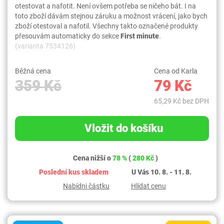
otestovat a nafotit. Není ovšem potřeba se ničeho bát. I na
toto zboží dávám stejnou záruku a možnost vrácení, jako bych
zboží otestoval a nafotil. Všechny takto označené produkty
přesouvám automaticky do sekce
First minute
.
(varianta 7534126)
Běžná cena
Cena od Karla
359 Kč
79 Kč
65,29 Kč bez DPH
Vložit do košíku
Cena nižší o
78 %
(
280 Kč
)
Poslední kus skladem
U Vás 10. 8. - 11. 8.
Nabídni částku
Hlídat cenu