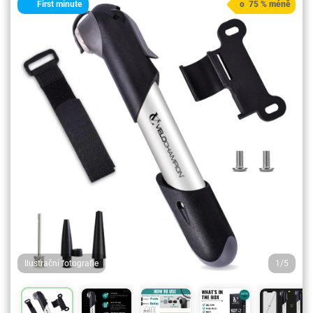
First minute
o 75 % méně
Ilustrační fotografie
1/5