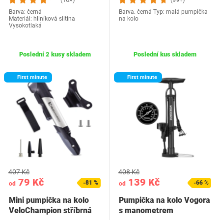
Barva: černá
Barva. černá Typ: malá pumpička
Materiál: hliníková slitina
na kolo
Vysokotlaká
Poslední 2 kusy skladem
Poslední kus skladem
First minute
First minute
407 Kč
408 Kč
79 Kč
139 Kč
-81 %
-66 %
od
od
Mini pumpička na kolo
Pumpička na kolo Vogora
VeloChampion stříbrná
s manometrem