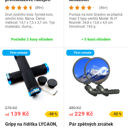
řídítek, ergonomické…
(89×)
(46×)
Druh jízdního kola: horské kolo,
Pumpa na kolo Snadno se přepíná
silniční kolo. Barva: Černá.
mezi 3 typy ventilů Model: WJY
Velikost: 14,7 x 7,5 x 3,7 cm. Typ
Rozměr: 34,8 x 13,8 x 4,9 cm
materiálu: Guma,…
Hmotnost: 165 g
Poslední 2 kusy skladem
> 5 kusů skladem
First minute
First minute
276 Kč
480 Kč
139 Kč
229 Kč
-50 %
-52 %
od
od
Gripy na řídítka LYCAON,
Pár zpětných zrcátek