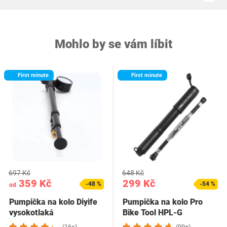
Mohlo by se vám líbit
First minute
First minute
697 Kč
648 Kč
359 Kč
299 Kč
-48 %
-54 %
od
Pumpička na kolo Diyife
Pumpička na kolo Pro
vysokotlaká
Bike Tool HPL-G
(16×)
(99+)