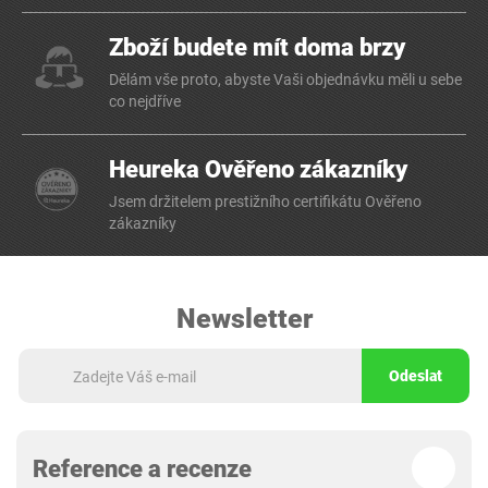
Zboží budete mít doma brzy
Dělám vše proto, abyste Vaši objednávku měli u sebe
co nejdříve
Heureka Ověřeno zákazníky
Jsem držitelem prestižního certifikátu Ověřeno
zákazníky
Newsletter
Odeslat
Reference a recenze