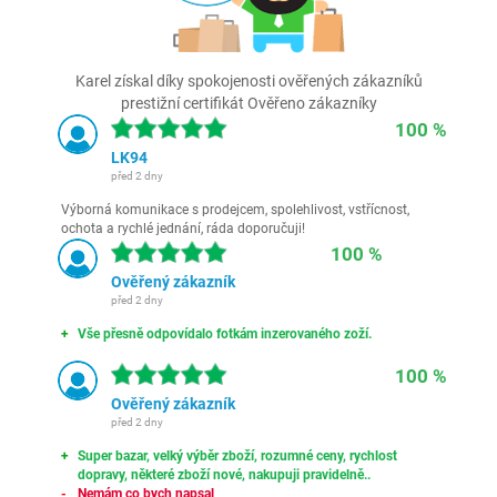
Karel získal díky spokojenosti ověřených zákazníků
prestižní certifikát Ověřeno zákazníky
100 %
LK94
před 2 dny
Výborná komunikace s prodejcem, spolehlivost, vstřícnost,
ochota a rychlé jednání, ráda doporučuji!
100 %
Ověřený zákazník
před 2 dny
Vše přesně odpovídalo fotkám inzerovaného zoží.
100 %
Ověřený zákazník
před 2 dny
Super bazar, velký výběr zboží, rozumné ceny, rychlost
dopravy, některé zboží nové, nakupuji pravidelně..
Nemám co bych napsal