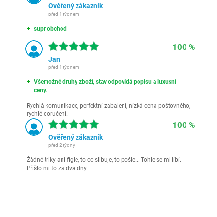
Ověřený zákazník
před 1 týdnem
supr obchod
100 %
Jan
před 1 týdnem
Všemožné druhy zboží, stav odpovídá popisu a luxusní
ceny.
Rychlá komunikace, perfektní zabalení, nízká cena poštovného,
rychlé doručení.
100 %
Ověřený zákazník
před 2 týdny
Žádné triky ani fígle, to co slibuje, to pošle... Tohle se mi líbí.
Přišlo mi to za dva dny.