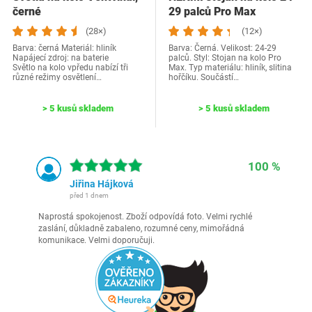
černé
29 palců Pro Max
(28×)
(12×)
Barva: černá Materiál: hliník
Barva: Černá. Velikost: 24-29
Napájecí zdroj: na baterie
palců. Styl: Stojan na kolo Pro
Světlo na kolo vpředu nabízí tři
Max. Typ materiálu: hliník, slitina
různé režimy osvětlení…
hořčíku. Součástí…
> 5 kusů skladem
> 5 kusů skladem
100 %
Jiřina Hájková
před 1 dnem
Naprostá spokojenost. Zboží odpovídá foto. Velmi rychlé
zaslání, důkladně zabaleno, rozumné ceny, mimořádná
komunikace. Velmi doporučuji.