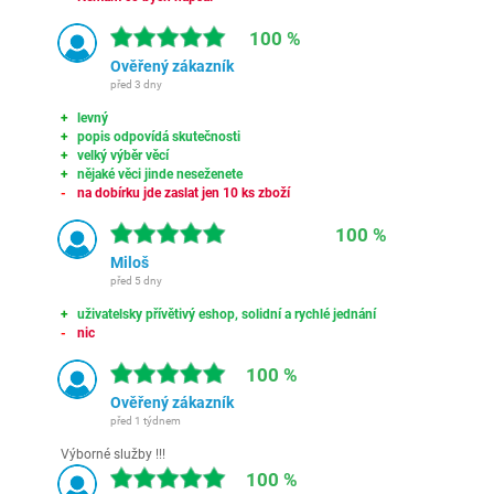
100 %
Ověřený zákazník
před 3 dny
levný
popis odpovídá skutečnosti
velký výběr věcí
nějaké věci jinde neseženete
na dobírku jde zaslat jen 10 ks zboží
100 %
Miloš
před 5 dny
uživatelsky přívětivý eshop, solidní a rychlé jednání
nic
100 %
Ověřený zákazník
před 1 týdnem
Výborné služby !!!
100 %