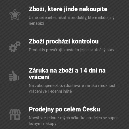
Zboží, které jinde nekoupíte
U mě seženete unikátní produkty, které nikdo jiný
nenabízí
Zboží prochází kontrolou
Produkty prověřuji a uvádím jejich skutečný stav
Záruka na zboží a 14 dní na
vrácení
Na zakoupené zboží dostáváte záruku i možnost
vrácení ve 14denní lhůtě
Prodejny po celém Česku
Navštivte jednu z mých několika prodejen se super
levnými nákupy