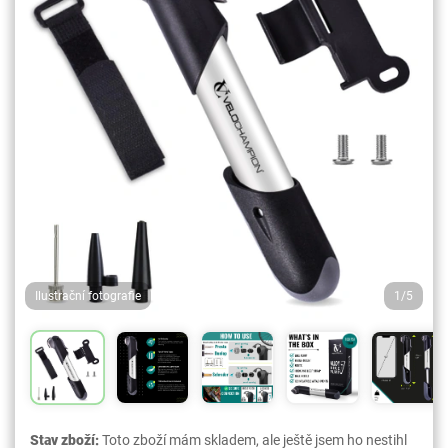
Ilustrační fotografie
1/5
Stav zboží:
Toto zboží mám skladem, ale ještě jsem ho nestihl