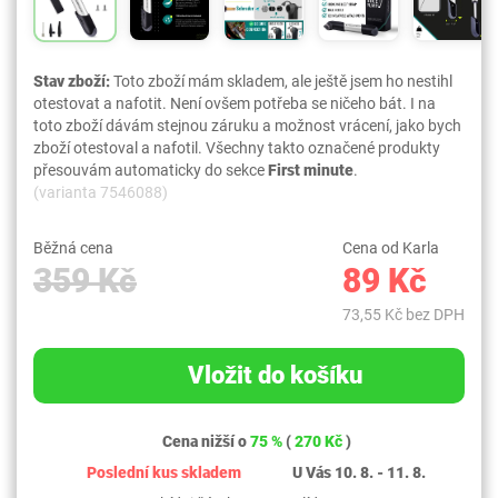
Stav zboží:
Toto zboží mám skladem, ale ještě jsem ho nestihl
otestovat a nafotit. Není ovšem potřeba se ničeho bát. I na
toto zboží dávám stejnou záruku a možnost vrácení, jako bych
zboží otestoval a nafotil. Všechny takto označené produkty
přesouvám automaticky do sekce
First minute
.
(varianta 7546088)
Běžná cena
Cena od Karla
359 Kč
89 Kč
73,55 Kč bez DPH
Vložit do košíku
Cena nižší o
75 %
(
270 Kč
)
Poslední kus skladem
U Vás 10. 8. - 11. 8.