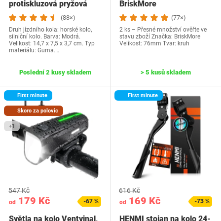
protiskluzová pryžová
BriskMore
rukojeť na…
(88×)
(77×)
Druh jízdního kola: horské kolo,
2 ks – Přesné množství ověřte ve
silniční kolo. Barva: Modrá.
stavu zboží Značka: BriskMore
Velikost: 14,7 x 7,5 x 3,7 cm. Typ
Velikost‎: 76mm Tvar: kruh
materiálu: Guma.…
Poslední 2 kusy skladem
> 5 kusů skladem
First minute
First minute
Skoro za polovic
+1
547 Kč
616 Kč
179 Kč
169 Kč
-67 %
-73 %
od
od
Světla na kolo Ventvinal,
HENMI stojan na kolo 24-