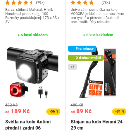
(79×)
(73×)
Barva: stříbrná Materiál: Hliník
Univerzální pumpička na kolo
Hmotnost produktu[g]: 100
VOGORA je ideálním pomocníkem
Rozměry produktu[cm]: 17D x 3Š x
pro rychlé a přesné nafouknutí
3V
pneumatik. Díky robustní…
> 5 kusů skladem
> 5 kusů skladem
First minute
O třetinu levnější
+3
432 Kč
480 Kč
189 Kč
89 Kč
-56 %
-81 %
od
od
Světla na kolo Antimi
Stojan na kolo Henmi 24-
přední i zadní 06
29 cm