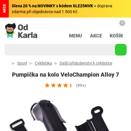
Sleva 20 % na NOVINKY s kódem SLE25NVK
+ doprava
AKCE
zdarma při objednávce nad 1 500 Kč
0
MENU
AKCE
KOŠÍK
Sport
Cyklistika
Další příslušenství k cyklistice
Pumpička na kolo VeloChampion Alloy 7
(99+)