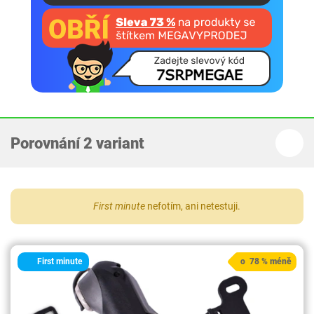
Porovnání 2 variant
First minute
nefotím, ani netestuji.
First minute
o 78 % méně