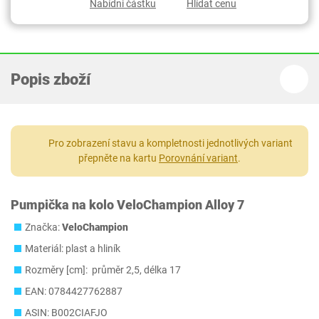
Nabídni částku
Hlídat cenu
Popis zboží
Pro zobrazení stavu a kompletnosti jednotlivých variant
přepněte na kartu
Porovnání variant
.
Pumpička na kolo VeloChampion Alloy 7
Značka:
VeloChampion
Materiál: plast a hliník
Rozměry [cm]: průměr 2,5, délka 17
EAN: 0784427762887
ASIN: B002CIAFJO