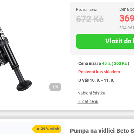
Cena od
Běžná cena
369
672 Kč
304,96 
Vložit do
Cena nižší o
45 %
(
303 Kč
)
Poslední kus skladem
U Vás 10. 8. - 11. 8.
1/5
Nabídni částku
Hlídat cenu
o 39 % méně
Pumpa na vidlici Beto