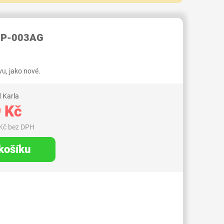
RID000007365623
 SP-003AG
u, jako nové.
 Karla
 Kč
Kč bez DPH
 košíku