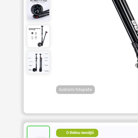
Ilustrační fotografie
O třetinu levnější