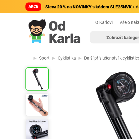
AKCE
Sleva 20 % na NOVINKY s kódem SLE25NVK
+ d
O Karlovi
Vše o nák
Zobrazit kategor
Sport
Cyklistika
Další příslušenství k cyklistic