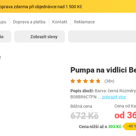
oprava zdarma při objednávce nad 1 500 Kč
upu
Doprava a platba
Kontakt
Reklamace
ie
Zobrazit slevy
e
Pumpa na vidlici 
(38×)
Popis zboží:
Barva: černá Rozměry:
B08BR6CTFN
...
zobrazit více
Cena od Ka
Běžná cena
od 3
672 Kč
Cena nižší až o
303 Kč
-45 