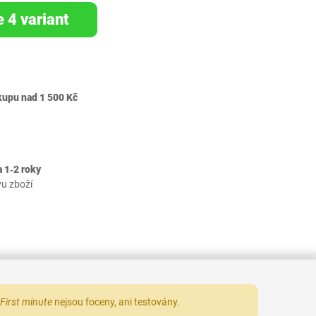
e 4 variant
kupu nad 1 500 Kč
 1‐2 roky
vu zboží
First minute
nejsou foceny, ani testovány.