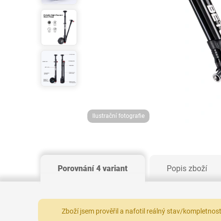
Ilustrační fotografie
Porovnání 4 variant
Popis zboží
Zboží jsem prověřil a nafotil reálný stav/kompletnos