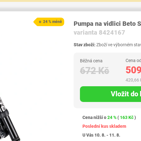
o 24 % méně
Pumpa na vidlici Beto
varianta 8424167
Stav zboží:
Zboží ve výborném stav
Cena od
Běžná cena
509
672 Kč
420,66 
Vložit do
Cena nižší o
24 %
(
163 Kč
)
Poslední kus skladem
U Vás 10. 8. - 11. 8.