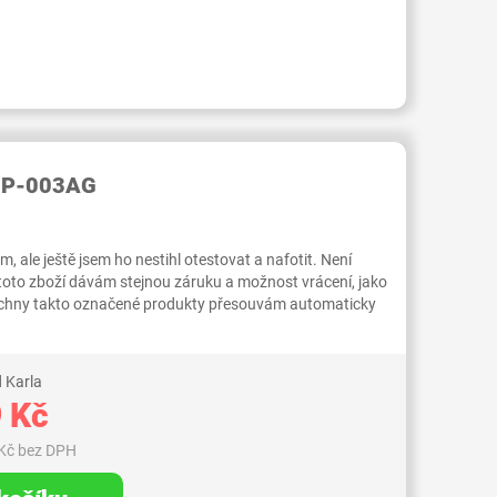
RID000007430902
 SP-003AG
 ale ještě jsem ho nestihl otestovat a nafotit. Není
 toto zboží dávám stejnou záruku a možnost vrácení, jako
Všechny takto označené produkty přesouvám automaticky
 Karla
 Kč
Kč bez DPH