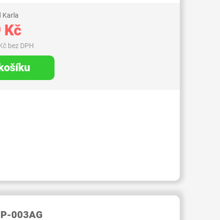
 Karla
 Kč
Kč bez DPH
 košíku
RID000007501813
 SP-003AG