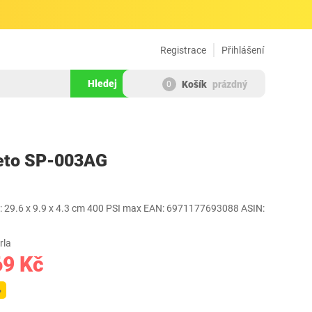
Registrace
Přihlášení
Hledej
Košík
prázdný
0
624263
Beto SP-003AG
 ‎29.6 x 9.9 x 4.3 cm 400 PSI max EAN: 6971177693088 ASIN:
rla
69 Kč
%