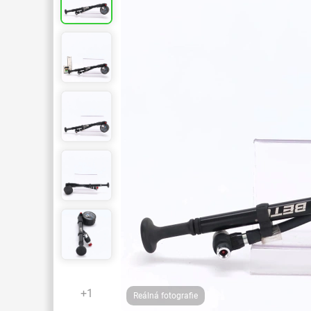
+1
Reálná fotografie