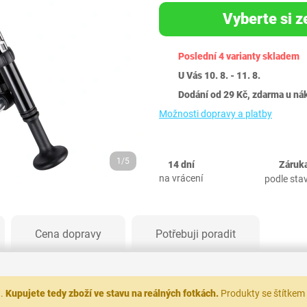
Vyberte si z
Poslední 4 varianty skladem
U Vás 10. 8. - 11. 8.
Dodání od 29 Kč, zdarma u ná
Možnosti dopravy a platby
1/5
14 dní
Záruka
na vrácení
podle sta
Cena dopravy
Potřebuji poradit
t.
Kupujete tedy zboží ve stavu na reálných fotkách.
Produkty se štítkem