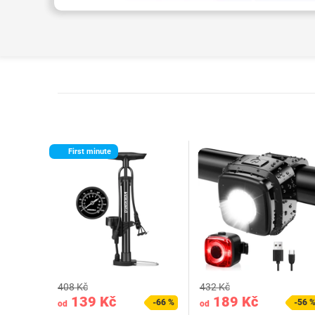
First minute
408 Kč
432 Kč
139 Kč
189 Kč
-66 %
-56 
od
od