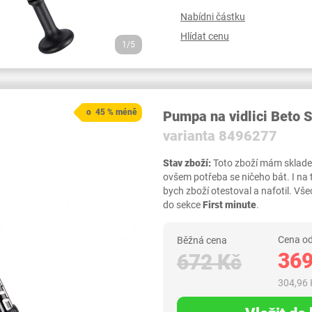
Nabídni částku
Hlídat cenu
1/5
o 45 % méně
Pumpa na vidlici Beto
varianta 8496277
Stav zboží:
Toto zboží mám skladem,
ovšem potřeba se ničeho bát. I na
bych zboží otestoval a nafotil. 
do sekce
First minute
.
Cena od
Běžná cena
369
672 Kč
304,96 