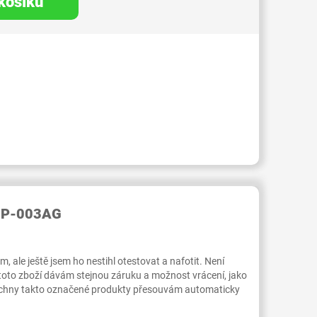
 košíku
RID000007490751
 SP-003AG
 ale ještě jsem ho nestihl otestovat a nafotit. Není
 toto zboží dávám stejnou záruku a možnost vrácení, jako
Všechny takto označené produkty přesouvám automaticky