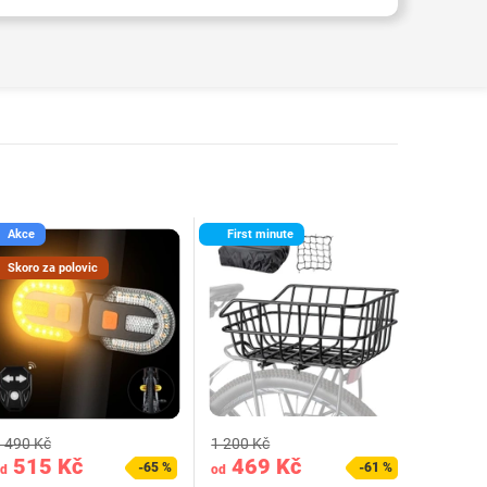
Akce
First minute
Skoro za polovic
 490 Kč
1 200 Kč
515 Kč
469 Kč
-65 %
-61 %
d
od