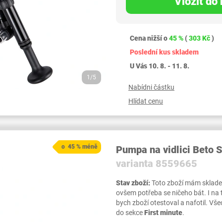
Vložit do
Cena nižší o
45 %
(
303 Kč
)
Poslední kus skladem
U Vás 10. 8. - 11. 8.
1/5
Nabídni částku
Hlídat cenu
o 45 % méně
Pumpa na vidlici Beto
varianta 8559665
Stav zboží:
Toto zboží mám skladem,
ovšem potřeba se ničeho bát. I na
bych zboží otestoval a nafotil. 
do sekce
First minute
.