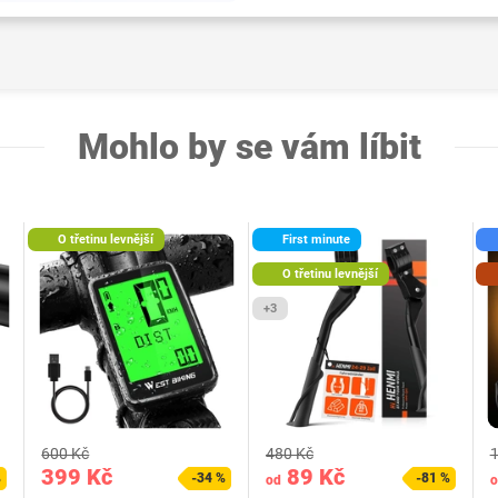
Mohlo by se vám líbit
O třetinu levnější
First minute
O třetinu levnější
+3
600 Kč
480 Kč
1
399 Kč
89 Kč
%
-34 %
-81 %
od
o