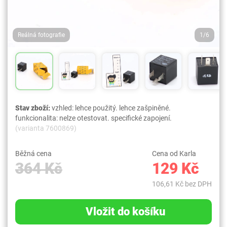
Reálná fotografie
1/6
Stav zboží:
vzhled: lehce použitý. lehce zašpiněné.
funkcionalita: nelze otestovat. specifické zapojení.
(varianta 7600869)
Běžná cena
Cena od Karla
364 Kč
129 Kč
106,61 Kč bez DPH
Vložit do košíku