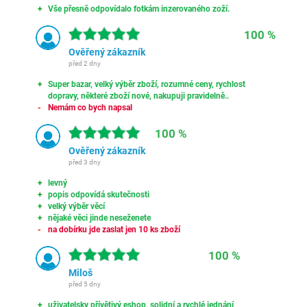
Vše přesně odpovídalo fotkám inzerovaného zoží.
100 %
Ověřený zákazník
před 2 dny
Super bazar, velký výběr zboží, rozumné ceny, rychlost
dopravy, některé zboží nové, nakupuji pravidelně..
Nemám co bych napsal
100 %
Ověřený zákazník
před 3 dny
levný
popis odpovídá skutečnosti
velký výběr věcí
nějaké věci jinde neseženete
na dobírku jde zaslat jen 10 ks zboží
100 %
Miloš
před 5 dny
uživatelsky přívětivý eshop, solidní a rychlé jednání