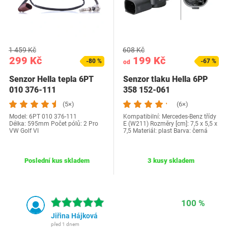
1 459 Kč
608 Kč
299 Kč
199 Kč
-80 %
-67 %
od
Senzor Hella tepla 6PT
Senzor tlaku Hella 6PP
010 376-111
358 152-061
(5×)
(6×)
Model: 6PT 010 376-111
Kompatibilní: Mercedes-Benz třídy
Délka: 595mm Počet pólů: 2 Pro
E (W211) Rozměry [cm]: 7,5 x 5,5 x
VW Golf VI
7,5 Materiál: plast Barva: černá
Poslední kus skladem
3 kusy skladem
100 %
Jiřina Hájková
před 1 dnem