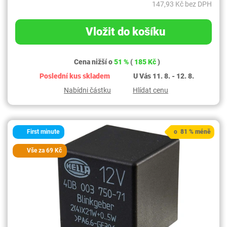
147,93 Kč bez DPH
Vložit do košíku
Cena nižší o
51 %
(
185 Kč
)
Poslední kus skladem
U Vás 11. 8. - 12. 8.
Nabídni částku
Hlídat cenu
First minute
o 81 % méně
Vše za 69 Kč