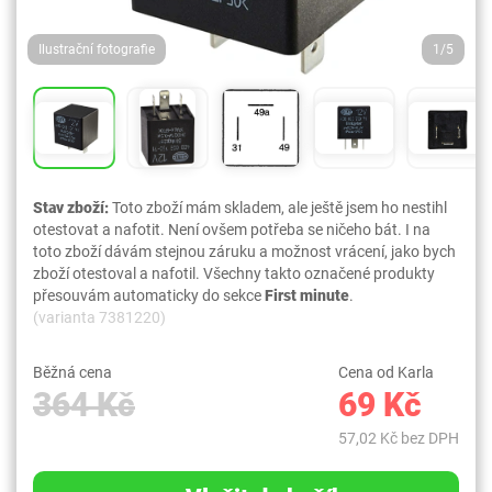
Ilustrační fotografie
1/5
Stav zboží:
Toto zboží mám skladem, ale ještě jsem ho nestihl
otestovat a nafotit. Není ovšem potřeba se ničeho bát. I na
toto zboží dávám stejnou záruku a možnost vrácení, jako bych
zboží otestoval a nafotil. Všechny takto označené produkty
přesouvám automaticky do sekce
First minute
.
(varianta 7381220)
Běžná cena
Cena od Karla
364 Kč
69 Kč
57,02 Kč bez DPH