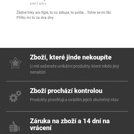
před 2 týdny
Žádné triky ani fígle, to co slibuje, to pošle... Tohle se mi líbí.
Přišlo mi to za dva dny.
Zboží, které jinde nekoupíte
U mě seženete unikátní produkty, které nikdo jiný
nenabízí
Zboží prochází kontrolou
Produkty prověřuji a uvádím jejich skutečný stav
Záruka na zboží a 14 dní na
vrácení