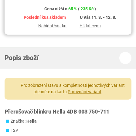
Cena nižší o
65 %
(
235 Kč
)
Poslední kus skladem
U Vás 11. 8. - 12. 8.
Nabídni částku
Hlídat cenu
Popis zboží
Pro zobrazení stavu a kompletnosti jednotlivých variant
přepněte na kartu
Porovnání variant
.
Přerušovač blinkru Hella 4DB 003 750-711
Značka:
Hella
12V