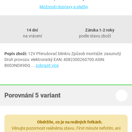
Možnosti dopravy a platby
14 dní
Záruka 1‐2 roky
na vrácení
podle stavu zboží
Popis zboží:
12V Přerušovač blinkru Způsob montáže: zasunutý
Druh provozu: elektronický EAN: 4082300260700 ASIN:
B003NDX9DQ
...
zobrazit více
Porovnání 5 variant
Obdržíte, co je na reálných fotkách.
Věnujte pozornost reálnému stavu.
First minute
nefotím, ani