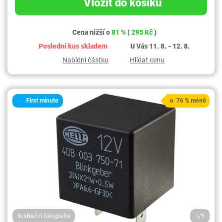
Vložit do košíku
Cena nižší o
81 %
(
295 Kč
)
Poslední kus skladem
U Vás 11. 8. - 12. 8.
Nabídni částku
Hlídat cenu
First minute
o 76 % méně
Ilustrační fotografie
1/5