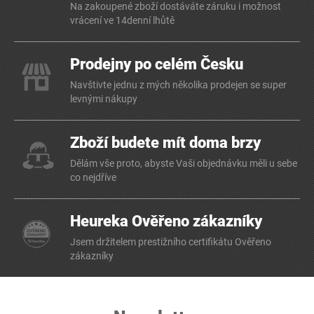
Na zakoupené zboží dostáváte záruku i možnost
vrácení ve 14denní lhůtě
Prodejny po celém Česku
Navštivte jednu z mých několika prodejen se super
levnými nákupy
Zboží budete mít doma brzy
Dělám vše proto, abyste Vaši objednávku měli u sebe
co nejdříve
Heureka Ověřeno zákazníky
Jsem držitelem prestižního certifikátu Ověřeno
zákazníky