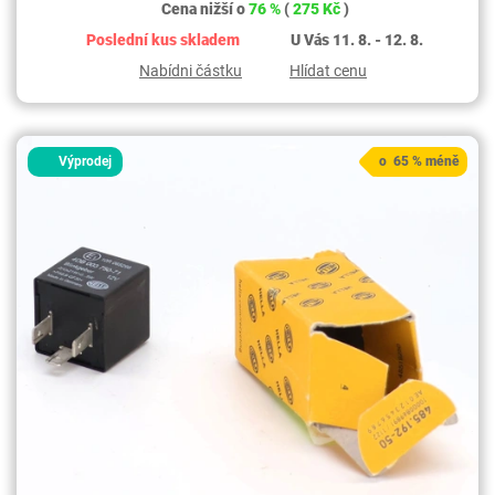
Cena nižší o
76 %
(
275 Kč
)
Poslední kus skladem
U Vás 11. 8. - 12. 8.
Nabídni částku
Hlídat cenu
Výprodej
o 65 % méně