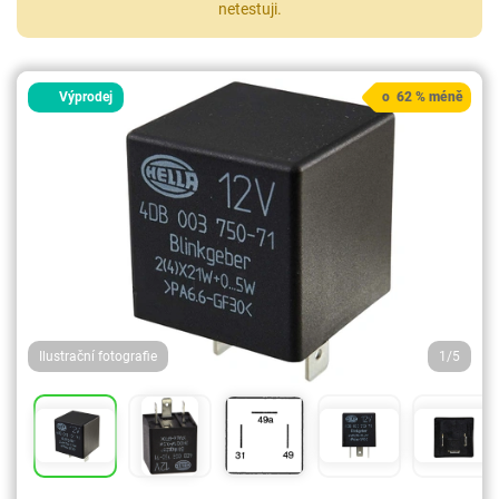
netestuji.
Výprodej
o 62 % méně
Ilustrační fotografie
1/5