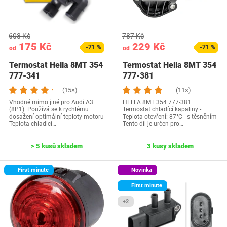
608 Kč
787 Kč
175 Kč
229 Kč
-71 %
-71 %
od
od
Termostat Hella 8MT 354
Termostat Hella 8MT 354
777-341
777-381
(15×)
(11×)
Vhodné mimo jiné pro Audi A3
HELLA 8MT 354 777-381
(8P1) Používá se k rychlému
Termostat chladící kapaliny -
dosažení optimální teploty motoru
Teplota otevření: 87°C - s těsněním
Teplota chladicí…
Tento díl je určen pro…
> 5 kusů skladem
3 kusy skladem
First minute
Novinka
First minute
+2