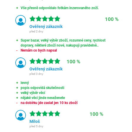
Vše přesně odpovídalo fotkám inzerovaného zoží.
100 %
Ověřený zákazník
před 2 dny
Super bazar, velký výběr zboží, rozumné ceny, rychlost
dopravy, některé zboží nové, nakupuji pravidelně..
Nemám co bych napsal
100 %
Ověřený zákazník
před 3 dny
levný
popis odpovídá skutečnosti
velký výběr věcí
nějaké věci jinde neseženete
na dobírku jde zaslat jen 10 ks zboží
100 %
Miloš
před 5 dny