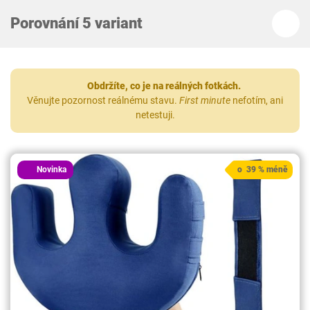
Porovnání 5 variant
Obdržíte, co je na reálných fotkách.
Věnujte pozornost reálnému stavu.
First minute
nefotím, ani
netestuji.
Novinka
o 39 % méně