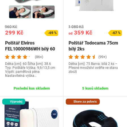
960 Kč
1 080 Kč
299 Kč
359 Kč
-69 %
-67 %
od
Polštář Elviros
Polštář Todocama 75cm
FEL10000986WH bílý 60
bílý 2ks
x 38,6
(86×)
(99+)
Délka [cm]: 60 Šířka [cm]: 38.6
Délka [cm]: 75 Barva: bílá 2 ks –
Typ: Polštáře Výška: 9,9/13,5 cm
Přesné množství ověřte ve stavu
Výplň: paměťová pěna
zboží
Nastavitelná výška…
Poslední kus skladem
5 kusů skladem
Výprodej
Skoro za polovic