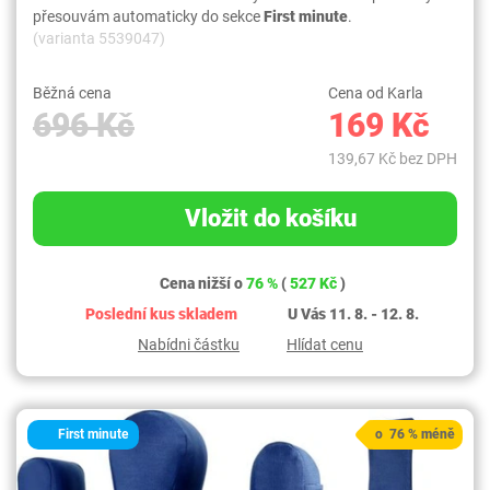
přesouvám automaticky do sekce
First minute
.
(varianta 5539047)
Běžná cena
Cena od Karla
696 Kč
169 Kč
139,67 Kč bez DPH
Vložit do košíku
Cena nižší o
76 %
(
527 Kč
)
Poslední kus skladem
U Vás 11. 8. - 12. 8.
Nabídni částku
Hlídat cenu
First minute
o 76 % méně