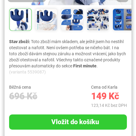
Stav zboží:
Toto zboží mám skladem, ale ještě jsem ho nestihl
otestovat a nafotit. Není ovšem potřeba se ničeho bát. I na
toto zboží dávám stejnou záruku a možnost vrácení, jako bych
zboží otestoval a nafotil. Všechny takto označené produkty
přesouvám automaticky do sekce
First minute
.
(varianta 5539087)
Běžná cena
Cena od Karla
696 Kč
149 Kč
123,14 Kč bez DPH
Vložit do košíku