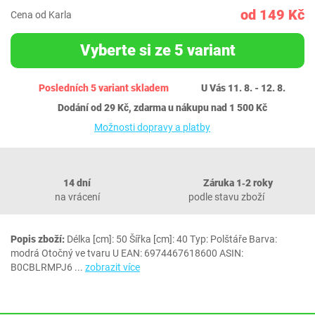
od 149 Kč
Cena od Karla
Vyberte si ze 5 variant
Posledních 5 variant skladem
U Vás 11. 8. - 12. 8.
Dodání od 29 Kč, zdarma u nákupu nad 1 500 Kč
Možnosti dopravy a platby
14 dní
Záruka 1‐2 roky
na vrácení
podle stavu zboží
Popis zboží:
Délka [cm]: 50 Šířka [cm]: 40 Typ: Polštáře Barva:
modrá Otočný ve tvaru U EAN: 6974467618600 ASIN:
B0CBLRMPJ6
...
zobrazit více