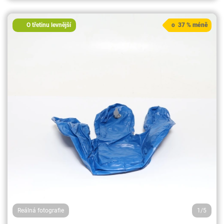
O třetinu levnější
o 37 % méně
Reálná fotografie
1/5