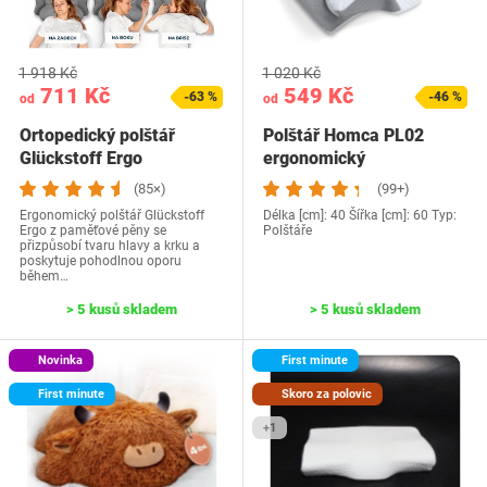
1 918 Kč
1 020 Kč
711 Kč
549 Kč
-63 %
-46 %
od
od
Ortopedický polštář
Polštář Homca PL02
Glückstoff Ergo
ergonomický
(85×)
(99+)
Ergonomický polštář Glückstoff
Délka [cm]: 40 Šířka [cm]: 60 Typ:
Ergo z paměťové pěny se
Polštáře
přizpůsobí tvaru hlavy a krku a
poskytuje pohodlnou oporu
během…
> 5 kusů skladem
> 5 kusů skladem
Novinka
First minute
First minute
Skoro za polovic
+1