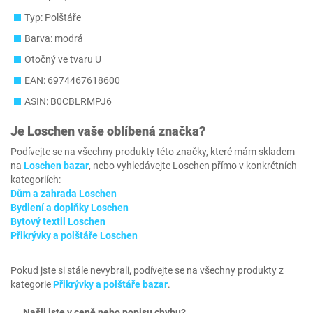
Typ: Polštáře
Barva: modrá
Otočný ve tvaru U
EAN: 6974467618600
ASIN: B0CBLRMPJ6
Je
Loschen
vaše oblíbená značka?
Podívejte se na všechny produkty této značky, které mám skladem
na
Loschen bazar
, nebo vyhledávejte Loschen přímo v konkrétních
kategoriích:
Dům a zahrada Loschen
Bydlení a doplňky Loschen
Bytový textil Loschen
Přikrývky a polštáře Loschen
Pokud jste si stále nevybrali, podívejte se na všechny produkty z
kategorie
Přikrývky a polštáře bazar
.
Našli jste v ceně nebo popisu chybu?