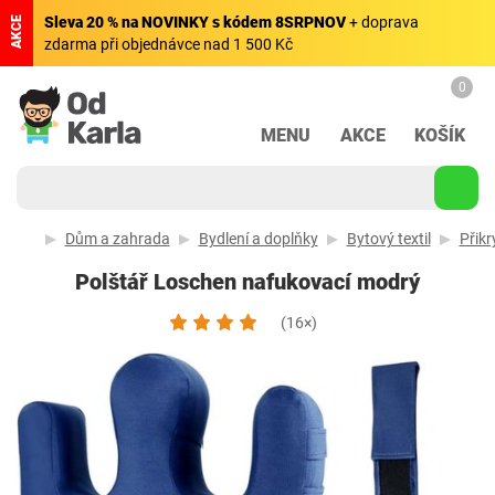
Sleva 20 % na NOVINKY s kódem 8SRPNOV
+ doprava
AKCE
zdarma při objednávce nad 1 500 Kč
0
MENU
AKCE
KOŠÍK
Dům a zahrada
Bydlení a doplňky
Bytový textil
Přikr
Polštář Loschen nafukovací modrý
(16×)