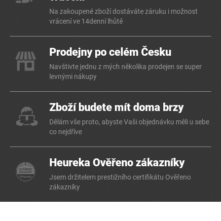
Na zakoupené zboží dostáváte záruku i možnost
vrácení ve 14denní lhůtě
Prodejny po celém Česku
Navštivte jednu z mých několika prodejen se super
levnými nákupy
Zboží budete mít doma brzy
Dělám vše proto, abyste Vaši objednávku měli u sebe
co nejdříve
Heureka Ověřeno zákazníky
Jsem držitelem prestižního certifikátu Ověřeno
zákazníky