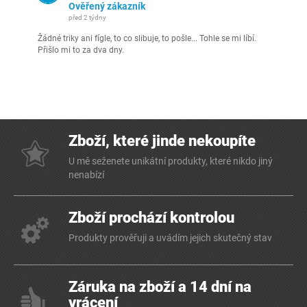
Ověřený zákazník
před 2 týdny
Žádné triky ani fígle, to co slibuje, to pošle... Tohle se mi líbí.
Přišlo mi to za dva dny.
Zboží, které jinde nekoupíte
U mě seženete unikátní produkty, které nikdo jiný
nenabízí
Zboží prochází kontrolou
Produkty prověřuji a uvádím jejich skutečný stav
Záruka na zboží a 14 dní na
vrácení