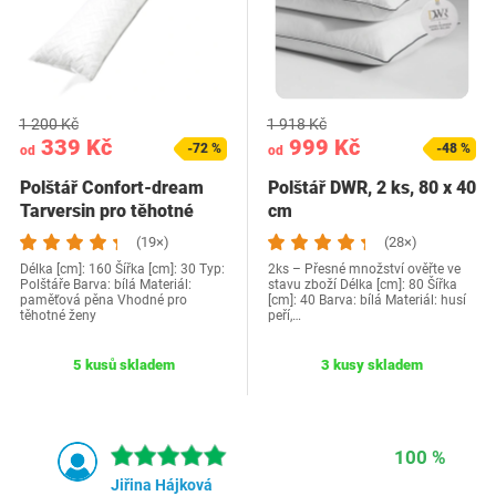
1 200 Kč
1 918 Kč
339 Kč
999 Kč
-72 %
-48 %
od
od
Polštář Confort-dream
Polštář DWR, 2 ks, 80 x 40
Tarversin pro těhotné
cm
(19×)
(28×)
Délka [cm]: 160 Šířka [cm]: 30 Typ:
2ks – Přesné množství ověřte ve
Polštáře Barva: bílá Materiál:
stavu zboží Délka [cm]: 80 Šířka
paměťová pěna Vhodné pro
[cm]: 40 Barva: bílá Materiál: husí
těhotné ženy
peří,…
5 kusů skladem
3 kusy skladem
100 %
Jiřina Hájková