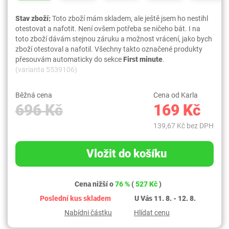
Stav zboží:
Toto zboží mám skladem, ale ještě jsem ho nestihl
otestovat a nafotit. Není ovšem potřeba se ničeho bát. I na
toto zboží dávám stejnou záruku a možnost vrácení, jako bych
zboží otestoval a nafotil. Všechny takto označené produkty
přesouvám automaticky do sekce
First minute
.
(varianta 5539106)
Běžná cena
Cena od Karla
696 Kč
169 Kč
139,67 Kč bez DPH
Vložit do košíku
Cena nižší o
76 %
(
527 Kč
)
Poslední kus skladem
U Vás 11. 8. - 12. 8.
Nabídni částku
Hlídat cenu