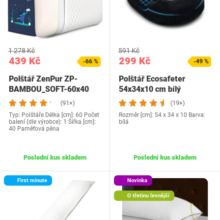
1 278 Kč
591 Kč
439 Kč
299 Kč
-66 %
-49 %
Polštář ZenPur ZP-
Polštář Ecosafeter
BAMBOU_SOFT-60x40
54x34x10 cm bílý
(91×)
(19×)
Typ: Polštáře Délka [cm]: 60 Počet
Rozměr [cm]: 54 x 34 x 10 Barva:
balení (dle výrobce): 1 Šířka [cm]:
bílá
40 Paměťová pěna
Poslední kus skladem
Poslední kus skladem
First minute
Novinka
O třetinu levnější