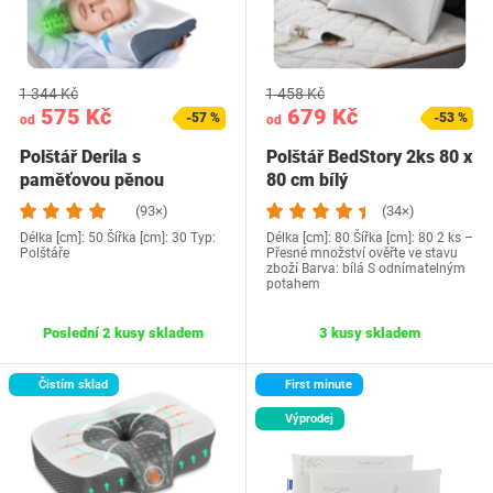
1 344 Kč
1 458 Kč
575 Kč
679 Kč
-57 %
-53 %
od
od
Polštář Derila s
Polštář BedStory 2ks 80 x
paměťovou pěnou
80 cm bílý
(93×)
(34×)
Délka [cm]: 50 Šířka [cm]: 30 Typ:
Délka [cm]: 80 Šířka [cm]: 80 2 ks –
Polštáře
Přesné množství ověřte ve stavu
zboží Barva: bílá S odnímatelným
potahem
Poslední 2 kusy skladem
3 kusy skladem
Čistím sklad
First minute
Výprodej