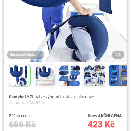
Ilustrační fotografie
1/6
Stav zboží:
Zboží ve výborném stavu, jako nové.
(varianta 8784520)
Běžná cena
Dnes AKČNÍ CENA
696 Kč
423 Kč