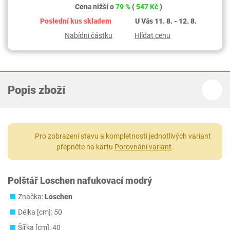
Cena nižší o
79 %
(
547 Kč
)
Poslední kus skladem
U Vás 11. 8. - 12. 8.
Nabídni částku
Hlídat cenu
Popis zboží
Pro zobrazení stavu a kompletnosti jednotlivých variant
přepněte na kartu
Porovnání variant
.
Polštář Loschen nafukovací modrý
Značka:
Loschen
Délka [cm]: 50
Šířka [cm]: 40