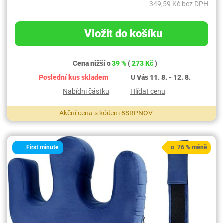
349,59 Kč bez DPH
Vložit do košíku
Cena nižší o
39 %
(
273 Kč
)
Poslední kus skladem
U Vás 11. 8. - 12. 8.
Nabídni částku
Hlídat cenu
Akční cena s kódem 8SRPNOV
First minute
o 76 % méně