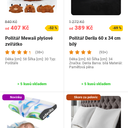
840 Kč
1 272 Kč
407 Kč
389 Kč
-52 %
-69 %
od
od
Polštář Mewaii plyšové
Polštář Derila 60 x 34 cm
zvířátko
bílý
(38×)
(93×)
Délka [cm]: 58 Šířka [cm]: 30 Typ:
Délka [cm]: 60 Šířka [cm]: 34
Polštáře
Značka: Derila Barva: bílá Materiál‎:
Paměťová pěna
> 5 kusů skladem
> 5 kusů skladem
Novinka
Skoro za polovic