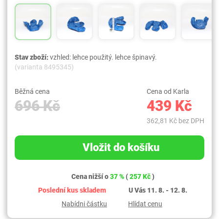
Stav zboží:
vzhled: lehce použitý. lehce špinavý.
(varianta 8495345)
Běžná cena
Cena od Karla
696 Kč
439 Kč
362,81 Kč bez DPH
Vložit do košíku
Cena nižší o
37 %
(
257 Kč
)
Poslední kus skladem
U Vás 11. 8. - 12. 8.
Nabídni částku
Hlídat cenu