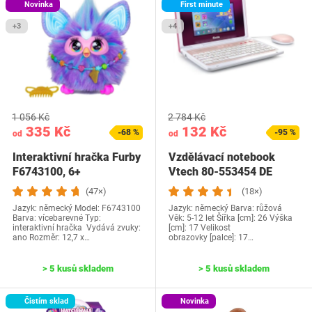
Novinka
First minute
+3
+4
1 056 Kč
2 784 Kč
335 Kč
132 Kč
-68 %
-95 %
od
od
Interaktivní hračka Furby
Vzdělávací notebook
F6743100, 6+
Vtech 80-553454 DE
(47×)
(18×)
Jazyk: německý Model: F6743100
Jazyk: německý Barva: růžová
Barva: vícebarevné Typ:
Věk: 5-12 let Šířka [cm]: 26 Výška
interaktivní hračka Vydává zvuky:
[cm]: 17 Velikost
ano Rozměr: ‎12,7 x…
obrazovky [palce]: 17…
> 5 kusů skladem
> 5 kusů skladem
Čistím sklad
Novinka