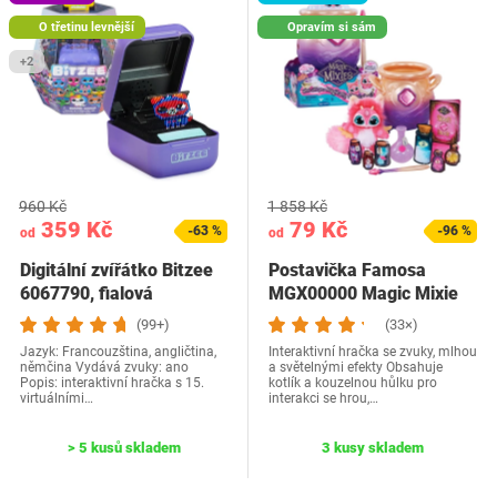
O třetinu levnější
Opravím si sám
+2
960 Kč
1 858 Kč
359 Kč
79 Kč
-63 %
-96 %
od
od
Digitální zvířátko Bitzee
Postavička Famosa
6067790, fialová
MGX00000 Magic Mixie
(99+)
(33×)
Jazyk: Francouzština, angličtina,
Interaktivní hračka se zvuky, mlhou
němčina Vydává zvuky: ano
a světelnými efekty Obsahuje
Popis: interaktivní hračka s 15.
kotlík a kouzelnou hůlku pro
virtuálními…
interakci se hrou,…
> 5 kusů skladem
3 kusy skladem