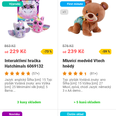
Výprodej
First minute
+1
863 Kč
576 Kč
229 Kč
239 Kč
-73 %
-59 %
od
od
Interaktivní hračka
Mluvící medvěd Vtech
Hatchimals 6069132
hnědý
(57×)
(81×)
Jazyk: anglický Šířka [cm]: 15 Typ:
Typ: plyšák Vydává zvuky: ano
plyšák Vydává zvuky: ano Výška
Šířka [cm]: 15 Výška [cm]: 27
[cm]: 25 Minimální věk [roky]: 5
Mluví, zpívá, chodí Jazyk: německý
Barva:…
3 x AA demo…
3 kusy skladem
> 5 kusů skladem
Novinka
Čistím sklad