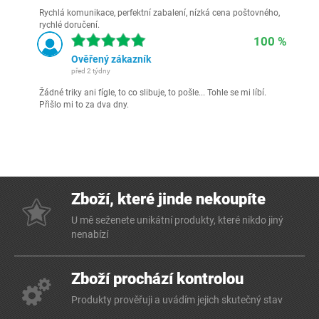
Rychlá komunikace, perfektní zabalení, nízká cena poštovného,
rychlé doručení.
100 %
Ověřený zákazník
před 2 týdny
Žádné triky ani fígle, to co slibuje, to pošle... Tohle se mi líbí.
Přišlo mi to za dva dny.
Zboží, které jinde nekoupíte
U mě seženete unikátní produkty, které nikdo jiný
nenabízí
Zboží prochází kontrolou
Produkty prověřuji a uvádím jejich skutečný stav