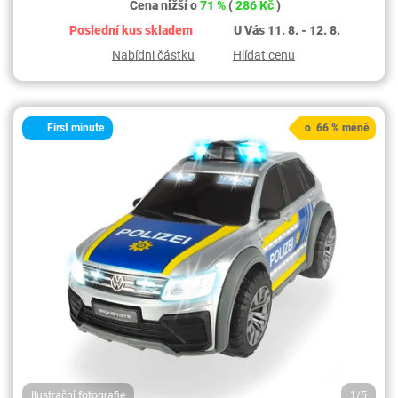
Cena nižší o
71 %
(
286 Kč
)
Poslední kus skladem
U Vás 11. 8. - 12. 8.
Nabídni částku
Hlídat cenu
First minute
o 66 % méně
Ilustrační fotografie
1/5