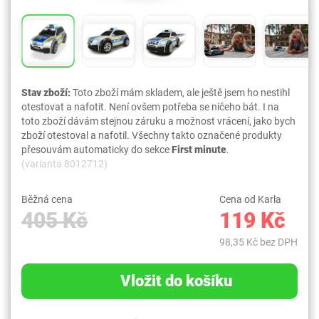
Stav zboží:
Toto zboží mám skladem, ale ještě jsem ho nestihl
otestovat a nafotit. Není ovšem potřeba se ničeho bát. I na
toto zboží dávám stejnou záruku a možnost vrácení, jako bych
zboží otestoval a nafotil. Všechny takto označené produkty
přesouvám automaticky do sekce
First minute
.
(varianta 8012712)
Běžná cena
Cena od Karla
405 Kč
119 Kč
98,35 Kč bez DPH
Vložit do košíku