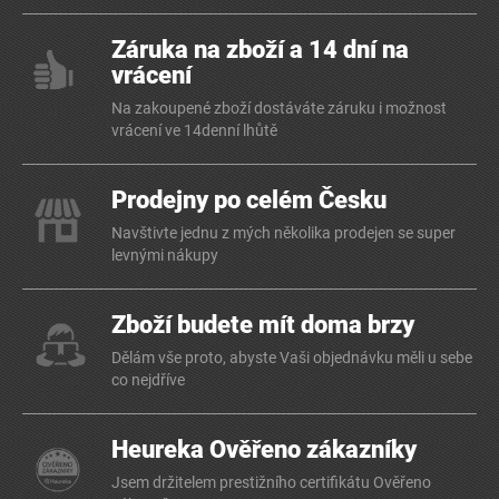
Záruka na zboží a 14 dní na
vrácení
Na zakoupené zboží dostáváte záruku i možnost
vrácení ve 14denní lhůtě
Prodejny po celém Česku
Navštivte jednu z mých několika prodejen se super
levnými nákupy
Zboží budete mít doma brzy
Dělám vše proto, abyste Vaši objednávku měli u sebe
co nejdříve
Heureka Ověřeno zákazníky
Jsem držitelem prestižního certifikátu Ověřeno