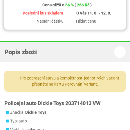
Cena nižší o
66 %
(
266 Kč
)
Poslední kus skladem
U Vás 11. 8. - 12. 8.
Nabídni částku
Hlídat cenu
Popis zboží
Pro zobrazení stavu a kompletnosti jednotlivých variant
přepněte na kartu
Porovnání variant
.
Policejní auto Dickie Toys 203714013 VW
Značka:
Dickie Toys
Typ: auto
Vydává zvuky: ano