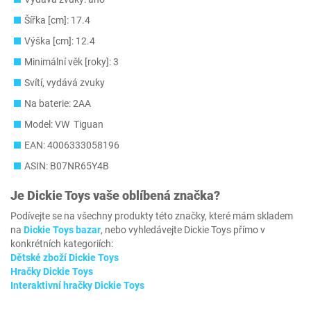
Šířka [cm]: 17.4
Výška [cm]: 12.4
Minimální věk [roky]: 3
Svítí, vydává zvuky
Na baterie: 2AA
Model: VW Tiguan
EAN: 4006333058196
ASIN: B07NR65Y4B
Je
Dickie Toys
vaše oblíbená značka?
Podívejte se na všechny produkty této značky, které mám skladem
na
Dickie Toys bazar
, nebo vyhledávejte Dickie Toys přímo v
konkrétních kategoriích:
Dětské zboží Dickie Toys
Hračky Dickie Toys
Interaktivní hračky Dickie Toys