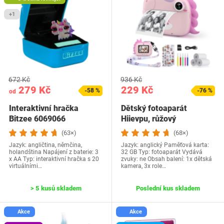
+1
672 Kč
936 Kč
279 Kč
229 Kč
-58 %
-76 %
od
Interaktivní hračka
Dětský fotoaparát
Bitzee 6069066
Hiievpu, růžový
(63×)
(68×)
Jazyk: ‎angličtina, němčina,
Jazyk: anglický Paměťová karta:
holandština ‎Napájení z baterie: 3
32 GB Typ: fotoaparát Vydává
x AA Typ: interaktivní hračka s 20
zvuky: ne Obsah balení: 1x dětská
virtuálními…
kamera, 3x role…
> 5 kusů skladem
Poslední kus skladem
Akce
Akce