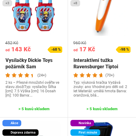
+3
+8
452 Kč
960 Kč
143 Kč
17 Kč
-68 %
-98 %
od
od
Vysílačky Dickie Toys
Interaktivní tužka
požárník Sam
Ravensburger Tiptoi
00110
(24×)
(70×)
2 ks – Přesné množství ověřte ve
Typ: výuková hračka Vydává
stavu zbožíTyp: vysílačky Šířka
zvuky: ano Vhodné pro děti od: 2
[cm]: 7.5 Výška [cm]: 16 Dosah
let Materiál: umělá hmota Barva:
[m]: 100 Barva:…
oranžová, bílá…
> 5 kusů skladem
> 5 kusů skladem
Akce
Novinka
Doprava zdarma
First minute