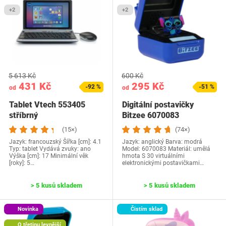
+2
+2
5 613 Kč
600 Kč
431 Kč
295 Kč
-92 %
-51 %
od
od
Tablet Vtech 553405
Digitální postavičky
stříbrný
Bitzee 6070083
(15×)
(74×)
Jazyk: francouzský Šířka [cm]: 4.1
Jazyk: anglický Barva: modrá
Typ: tablet Vydává zvuky: ano
Model: ‎6070083 Materiál: umělá
Výška [cm]: 17 Minimální věk
hmota S 30 virtuálními
[roky]: 5…
elektronickými postavičkami…
> 5 kusů skladem
> 5 kusů skladem
Novinka
Čistím sklad
O třetinu levnější