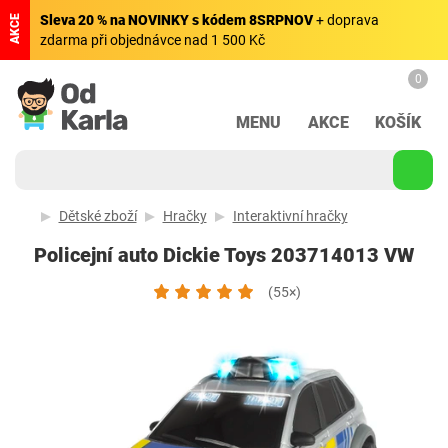
Sleva 20 % na NOVINKY s kódem 8SRPNOV
+ doprava
AKCE
zdarma při objednávce nad 1 500 Kč
0
MENU
AKCE
KOŠÍK
Dětské zboží
Hračky
Interaktivní hračky
Policejní auto Dickie Toys 203714013 VW
(55×)