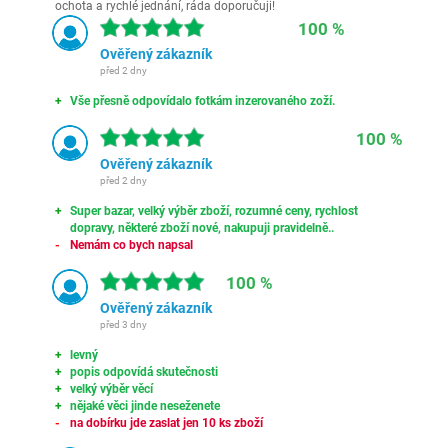
ochota a rychlé jednání, ráda doporučuji!
100 %
Ověřený zákazník
před 2 dny
Vše přesně odpovídalo fotkám inzerovaného zoží.
100 %
Ověřený zákazník
před 2 dny
Super bazar, velký výběr zboží, rozumné ceny, rychlost
dopravy, některé zboží nové, nakupuji pravidelně..
Nemám co bych napsal
100 %
Ověřený zákazník
před 3 dny
levný
popis odpovídá skutečnosti
velký výběr věcí
nějaké věci jinde neseženete
na dobírku jde zaslat jen 10 ks zboží