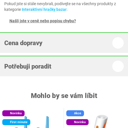
Pokud jste si stále nevybrali, podívejte se na všechny produkty z
kategorie
Interaktivní hračky bazar
.
Našli jste v ceně nebo popisu chybu?
Cena dopravy
Potřebuji poradit
Mohlo by se vám líbit
Novinka
Akce
First minute
Novinka