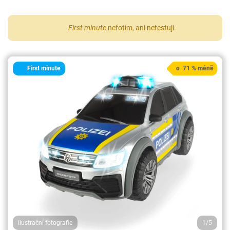
First minute
nefotím, ani netestuji.
First minute
o 71 % méně
Ilustrační fotografie
1/5