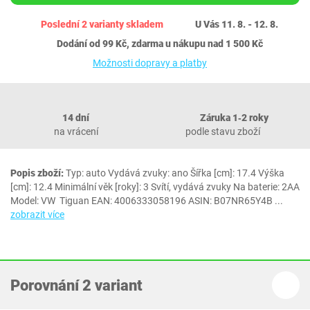
Poslední 2 varianty skladem
U Vás 11. 8. - 12. 8.
Dodání od 99 Kč, zdarma u nákupu nad 1 500 Kč
Možnosti dopravy a platby
14 dní
Záruka 1‐2 roky
na vrácení
podle stavu zboží
Popis zboží:
Typ: auto Vydává zvuky: ano Šířka [cm]: 17.4 Výška
[cm]: 12.4 Minimální věk [roky]: 3 Svítí, vydává zvuky Na baterie: 2AA
Model: VW Tiguan EAN: 4006333058196 ASIN: B07NR65Y4B
...
zobrazit více
Porovnání 2 variant