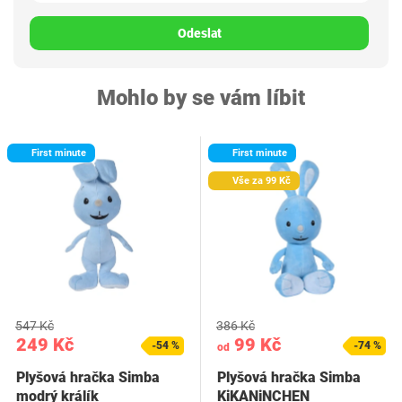
Odeslat
Mohlo by se vám líbit
First minute
First minute
Vše za 99 Kč
547 Kč
386 Kč
249 Kč
99 Kč
-54 %
-74 %
od
Plyšová hračka Simba
Plyšová hračka Simba
modrý králík
KiKANiNCHEN