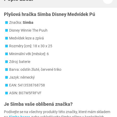
Plyšová hračka Simba Disney Medvídek Pú
Značka:
Simba
Disney Winnie The Puuh
Medvídek leze a zpívá
Rozměry [cm]: 18 x 30 x 25
Minimální věk [měsíce]: 6
Zdroj: baterie
Barva: odstín žluté, červené triko
Jazyk: německý
EAN: 5413538768758
ASIN: B07W5FRFVF
Je
Simba
vaše oblíbená značka?
Podívejte se na všechny produkty této značky, které mám skladem