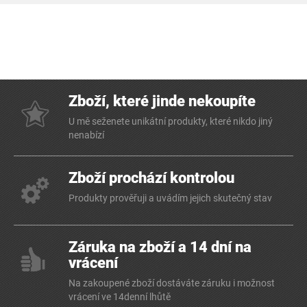
Zboží, které jinde nekoupíte
U mě seženete unikátní produkty, které nikdo jiný
nenabízí
Zboží prochází kontrolou
Produkty prověřuji a uvádím jejich skutečný stav
Záruka na zboží a 14 dní na
vrácení
Na zakoupené zboží dostáváte záruku i možnost
vrácení ve 14denní lhůtě