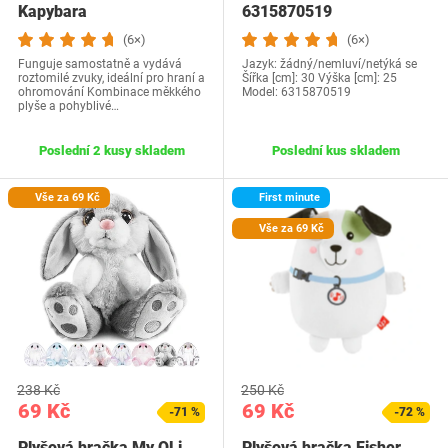
Kapybara
6315870519
(6×)
(6×)
Funguje samostatně a vydává
Jazyk: žádný/nemluví/netýká se
roztomilé zvuky, ideální pro hraní a
Šířka [cm]: 30 Výška [cm]: 25
ohromování Kombinace měkkého
Model: 6315870519
plyše a pohyblivé…
Poslední 2 kusy skladem
Poslední kus skladem
Vše za 69 Kč
First minute
Vše za 69 Kč
238 Kč
250 Kč
69 Kč
69 Kč
-71 %
-72 %
Plyšová hračka My OLi
Plyšová hračka Fisher