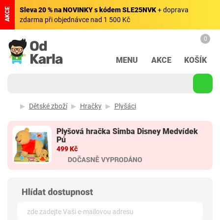
Sleva 20 % na NOVINKY s kódem SLE25NVK
+ doprava
AKCE
zdarma při objednávce nad 1 500 Kč
0
MENU
AKCE
KOŠÍK
Dětské zboží
Hračky
Plyšáci
Plyšová hračka Simba Disney Medvídek
Pú
499 Kč