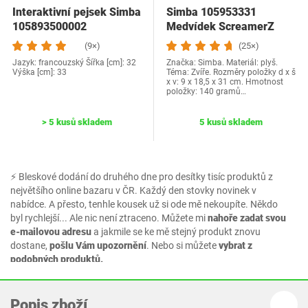
Interaktivní pejsek Simba
Simba 105953331
105893500002
Medvídek ScreamerZ
"Babbling Bear" se…
(9×)
(25×)
Jazyk: francouzský Šířka [cm]: 32
Značka: Simba. Materiál: plyš.
Výška [cm]: 33
Téma: Zvíře. Rozměry položky d x š
x v: 9 x 18,5 x 31 cm. Hmotnost
položky: 140 gramů…
> 5 kusů skladem
5 kusů skladem
⚡ Bleskové dodání do druhého dne pro desítky tisíc produktů z
největšího online bazaru v ČR. Každý den stovky novinek v
nabídce. A přesto, tenhle kousek už si ode mě nekoupíte. Někdo
byl rychlejší... Ale nic není ztraceno. Můžete mi
nahoře zadat svou
e-mailovou adresu
a jakmile se ke mě stejný produkt znovu
dostane,
pošlu Vám upozornění
. Nebo si můžete
vybrat z
podobných produktů.
Popis zboží