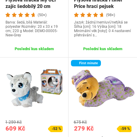
zajíc šedobílý 20 cm
Price hrací pejsek
(50×)
(98×)
Barva: šedá, bílá Materiál:
Jazyk: žádný/nemluví/netýká se
polyester Rozměry: 20 x 33 x 19
Šířka [cm]: 16 Výška [cm]: 18
cm; 220 g Model: ‎DEMO-00005-
Minimální věk [roky]: 0 4 nastavení
New-Grey
přehrávání s…
Poslední kus skladem
Poslední kus skladem
First minute
1 259 Kč
675 Kč
609 Kč
279 Kč
-52 %
-59 %