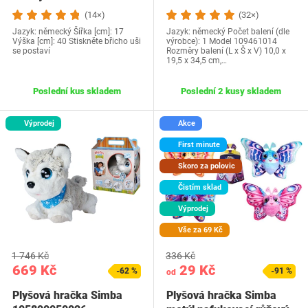
(14×)
(32×)
Jazyk: německý Šířka [cm]: 17
Jazyk: německý Počet balení (dle
Výška [cm]: 40 Stiskněte břicho uši
výrobce): 1 Model 109461014
se postaví
Rozměry balení (L x Š x V) 10,0 x
19,5 x 34,5 cm,…
Poslední kus skladem
Poslední 2 kusy skladem
Výprodej
Akce
First minute
Skoro za polovic
Čistím sklad
Výprodej
Vše za 69 Kč
1 746 Kč
336 Kč
669 Kč
29 Kč
-62 %
-91 %
od
Plyšová hračka Simba
Plyšová hračka Simba