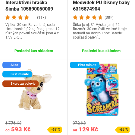
Interaktivní hračka
Medvídek PÚ Disney baby
Simba 105890050009
6315874904
(11×)
(38×)
Výška: 30 cm Barva: bílá, šedá
Šířka [cm]: 31 Výška [cm]: 22
Hmotnost: 1,02 kg Reaguje na 12
Rozměr: 30 cm Svítí ve tmě Hraje
různých povelů Součástí jsou 4 x
melodii na dobrou noc Baterie:
1,5V LR6…
součástí balení…
Poslední kus skladem
Poslední kus skladem
Akce
First minute
First minute
Skoro za polovic
1 776 Kč
372 Kč
593 Kč
129 Kč
-67 %
-65 %
od
od