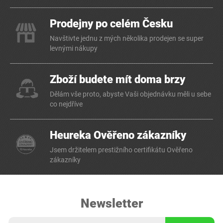
Prodejny po celém Česku
Navštivte jednu z mých několika prodejen se super
levnými nákupy
Zboží budete mít doma brzy
Dělám vše proto, abyste Vaši objednávku měli u sebe
co nejdříve
Heureka Ověřeno zákazníky
Jsem držitelem prestižního certifikátu Ověřeno
zákazníky
Newsletter