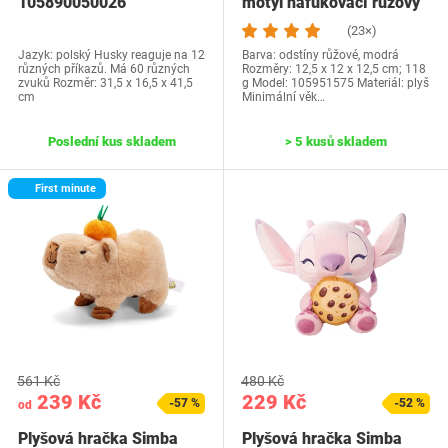
105890050026
motýl nafukovací růžový
(23×)
Jazyk: polský Husky reaguje na 12
Barva: odstíny růžové, modrá
různých příkazů. Má 60 různých
Rozměry: 12,5 x 12 x 12,5 cm; 118
zvuků Rozměr: 31,5 x 16,5 x 41,5
g Model: ‎105951575 Materiál: plyš
cm
Minimální věk…
Poslední kus skladem
> 5 kusů skladem
First minute
561 Kč
480 Kč
239 Kč
229 Kč
-57 %
-52 %
od
Plyšová hračka Simba
Plyšová hračka Simba