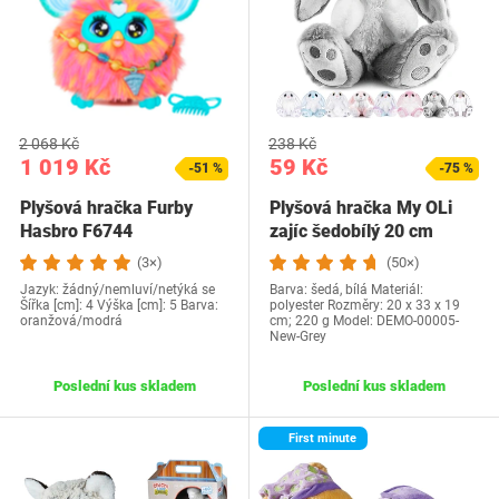
2 068 Kč
238 Kč
1 019 Kč
59 Kč
-51 %
-75 %
Plyšová hračka Furby
Plyšová hračka My OLi
Hasbro F6744
zajíc šedobílý 20 cm
(3×)
(50×)
Jazyk: žádný/nemluví/netýká se
Barva: šedá, bílá Materiál:
Šířka [cm]: 4 Výška [cm]: 5 Barva:
polyester Rozměry: 20 x 33 x 19
oranžová/modrá
cm; 220 g Model: ‎DEMO-00005-
New-Grey
Poslední kus skladem
Poslední kus skladem
First minute