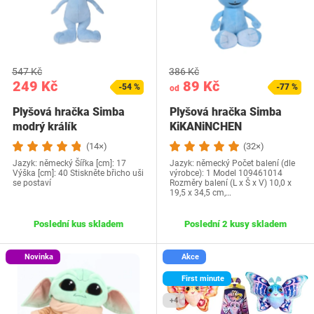
547 Kč
386 Kč
249 Kč
89 Kč
-54 %
-77 %
od
Plyšová hračka Simba
Plyšová hračka Simba
modrý králík
KiKANiNCHEN
(14×)
(32×)
Jazyk: německý Šířka [cm]: 17
Jazyk: německý Počet balení (dle
Výška [cm]: 40 Stiskněte břicho uši
výrobce): 1 Model 109461014
se postaví
Rozměry balení (L x Š x V) 10,0 x
19,5 x 34,5 cm,…
Poslední kus skladem
Poslední 2 kusy skladem
Novinka
Akce
First minute
+4