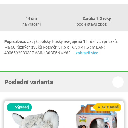
14 dní
Záruka 1‐2 roky
na vrácení
podle stavu zboží
Popis zboží:
Jazyk: polský Husky reaguje na 12 různých příkazů.
Má 60 různých zvuků Rozměr: 31,5 x 16,5 x 41,5 cm EAN:
4006592089337 ASIN: B0CF5NMY62
...
zobrazit více
Poslední varianta
Výprodej
o 62 % méně