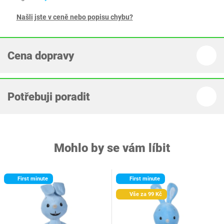
Našli jste v ceně nebo popisu chybu?
Cena dopravy
Potřebuji poradit
Mohlo by se vám líbit
First minute
First minute
Vše za 99 Kč