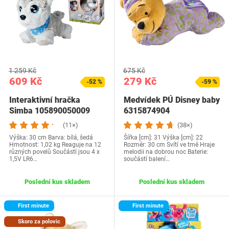
1 259 Kč
675 Kč
609 Kč
279 Kč
-52 %
-59 %
Interaktivní hračka
Medvídek PÚ Disney baby
Simba 105890050009
6315874904
(11×)
(38×)
Výška: 30 cm Barva: bílá, šedá
Šířka [cm]: 31 Výška [cm]: 22
Hmotnost: 1,02 kg Reaguje na 12
Rozměr: 30 cm Svítí ve tmě Hraje
různých povelů Součástí jsou 4 x
melodii na dobrou noc Baterie:
1,5V LR6…
součástí balení…
Poslední kus skladem
Poslední kus skladem
First minute
First minute
Skoro za polovic