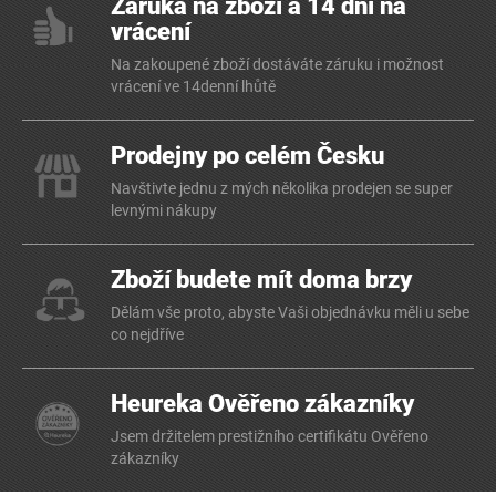
Záruka na zboží a 14 dní na
vrácení
Na zakoupené zboží dostáváte záruku i možnost
vrácení ve 14denní lhůtě
Prodejny po celém Česku
Navštivte jednu z mých několika prodejen se super
levnými nákupy
Zboží budete mít doma brzy
Dělám vše proto, abyste Vaši objednávku měli u sebe
co nejdříve
Heureka Ověřeno zákazníky
Jsem držitelem prestižního certifikátu Ověřeno
zákazníky