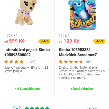
1 776 Kč
372 Kč
599 Kč
129 Kč
-66 %
-65 %
od
od
Interaktivní pejsek Simba
Simba 105953331
105893500002
Medvídek ScreamerZ
"Babbling Bear" se…
(9×)
(25×)
Jazyk: francouzský Šířka [cm]: 32
Značka: Simba. Materiál: plyš.
Výška [cm]: 33
Téma: Zvíře. Rozměry položky d x š
x v: 9 x 18,5 x 31 cm. Hmotnost
položky: 140 gramů…
> 5 kusů skladem
5 kusů skladem