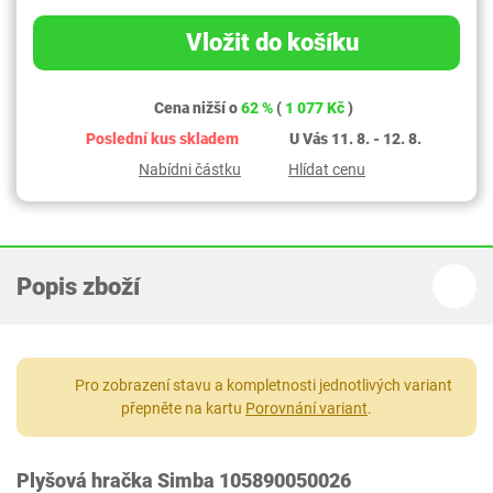
Vložit do košíku
Cena nižší o
62 %
(
1 077 Kč
)
Poslední kus skladem
U Vás 11. 8. - 12. 8.
Nabídni částku
Hlídat cenu
Popis zboží
Pro zobrazení stavu a kompletnosti jednotlivých variant
přepněte na kartu
Porovnání variant
.
Plyšová hračka Simba 105890050026