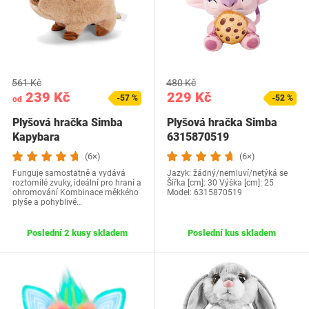
561 Kč
480 Kč
239 Kč
229 Kč
-57 %
-52 %
od
Plyšová hračka Simba
Plyšová hračka Simba
Kapybara
6315870519
(6×)
(6×)
Funguje samostatně a vydává
Jazyk: žádný/nemluví/netýká se
roztomilé zvuky, ideální pro hraní a
Šířka [cm]: 30 Výška [cm]: 25
ohromování Kombinace měkkého
Model: 6315870519
plyše a pohyblivé…
Poslední 2 kusy skladem
Poslední kus skladem