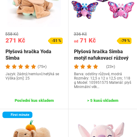
558 Kč
336 Kč
271 Kč
71 Kč
-51 %
-79 %
od
Plyšová hračka Yoda
Plyšová hračka Simba
Simba
motýl nafukovací růžový
(75×)
(23×)
Jazyk: žádný/nemluví/netýká se
Barva: odstíny růžové, modrá
Výška [cm]: 25
Rozměry: 12,5 x 12 x 12,5 cm; 118
g Model: ‎105951575 Materiál: plyš
Minimální věk…
Poslední kus skladem
> 5 kusů skladem
First minute