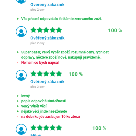
Ověřený zákazník
před 2 dny
Vše přesně odpovídalo fotkám inzerovaného zoží.
100 %
Ověřený zákazník
před 2 dny
Super bazar, velký výběr zboží, rozumné ceny, rychlost
dopravy, některé zboží nové, nakupuji pravidelně..
Nemám co bych napsal
100 %
Ověřený zákazník
před 3 dny
levný
popis odpovídá skutečnosti
velký výběr věcí
nějaké věci jinde neseženete
na dobírku jde zaslat jen 10 ks zboží
100 %
Miloš