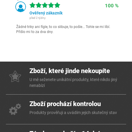
100 %
Ověřený zákazník
před 2 týdny
Žádné triky ani fígle, to co slibuje, to pošle... Tohle se mi líbí.
Přišlo mi to za dva dny.
Zboží, které jinde nekoupíte
U mě seženete unikátní produkty, které nikdo jiný
nenabízí
Zboží prochází kontrolou
Produkty prověřuji a uvádím jejich skutečný stav