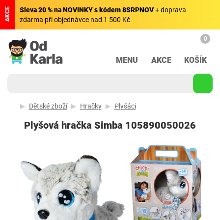
Sleva 20 % na NOVINKY s kódem 8SRPNOV
+ doprava
AKCE
zdarma při objednávce nad 1 500 Kč
0
MENU
AKCE
KOŠÍK
Dětské zboží
Hračky
Plyšáci
Plyšová hračka Simba 105890050026