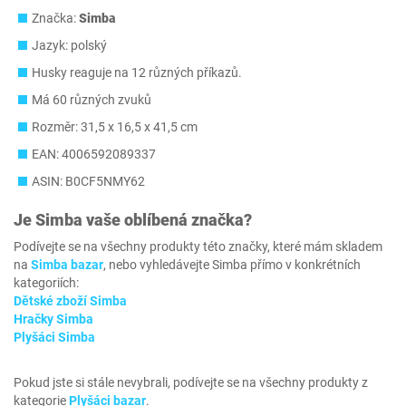
Značka:
Simba
Jazyk: polský
Husky reaguje na 12 různých příkazů.
Má 60 různých zvuků
Rozměr: 31,5 x 16,5 x 41,5 cm
EAN: 4006592089337
ASIN: B0CF5NMY62
Je
Simba
vaše oblíbená značka?
Podívejte se na všechny produkty této značky, které mám skladem
na
Simba bazar
, nebo vyhledávejte Simba přímo v konkrétních
kategoriích:
Dětské zboží Simba
Hračky Simba
Plyšáci Simba
Pokud jste si stále nevybrali, podívejte se na všechny produkty z
kategorie
Plyšáci bazar
.