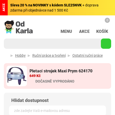
Sleva 20 % na NOVINKY s kódem SLE25NVK
+ doprava
AKCE
zdarma při objednávce nad 1 500 Kč
0
MENU
AKCE
KOŠÍK
Hobby
Ruční práce a tvoření
Ostatní ruční práce
Pletací strojek Maxi Prym 624170
649 Kč