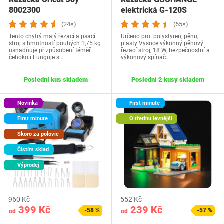
8002300
elektrická G-120S
(24×)
(65×)
Tento chytrý malý řezací a psací
Určeno pro: polystyren, pěnu,
stroj s hmotností pouhých 1,75 kg
plasty Vysoce výkonný pěnový
usnadňuje přizpůsobení téměř
řezací stroj, 18 W, bezpečnostní a
čehokoli Funguje s…
výkonový spínač…
Poslední kus skladem
Poslední 2 kusy skladem
Novinka
First minute
First minute
O třetinu levnější
Skoro za polovic
Čistím sklad
Výprodej
960 Kč
552 Kč
399 Kč
239 Kč
-58 %
-57 %
od
od