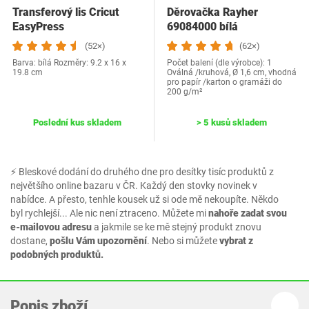
Transferový lis Cricut
Děrovačka Rayher
EasyPress
69084000 bílá
(52×)
(62×)
Barva: bílá Rozměry: 9.2 x 16 x
Počet balení (dle výrobce): 1
19.8 cm
Oválná /kruhová, Ø 1,6 cm, vhodná
pro papír /karton o gramáži do
200 g/m²
Poslední kus skladem
> 5 kusů skladem
⚡ Bleskové dodání do druhého dne pro desítky tisíc produktů z
největšího online bazaru v ČR. Každý den stovky novinek v
nabídce. A přesto, tenhle kousek už si ode mě nekoupíte. Někdo
byl rychlejší... Ale nic není ztraceno. Můžete mi
nahoře zadat svou
e-mailovou adresu
a jakmile se ke mě stejný produkt znovu
dostane,
pošlu Vám upozornění
. Nebo si můžete
vybrat z
podobných produktů.
Popis zboží