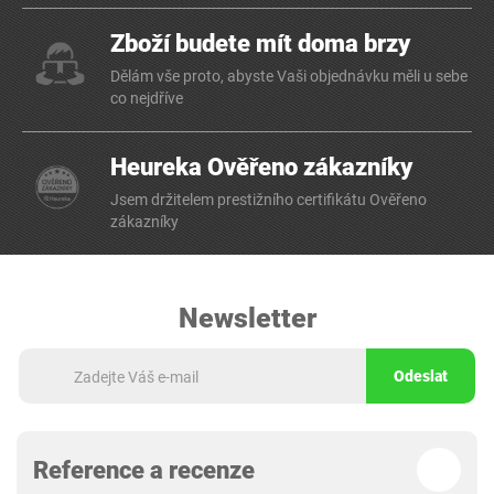
Zboží budete mít doma brzy
Dělám vše proto, abyste Vaši objednávku měli u sebe
co nejdříve
Heureka Ověřeno zákazníky
Jsem držitelem prestižního certifikátu Ověřeno
zákazníky
Newsletter
Odeslat
Reference a recenze