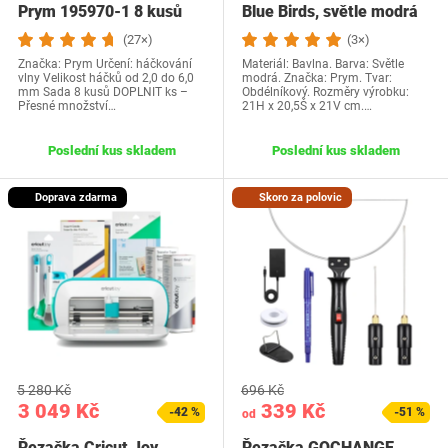
Prym 195970-1 8 kusů
Blue Birds, světle modrá
(27×)
(3×)
Značka: Prym Určení: háčkování
Materiál: Bavlna. Barva: Světle
vlny Velikost háčků od 2,0 do 6,0
modrá. Značka: Prym. Tvar:
mm Sada 8 kusů DOPLNIT ks –
Obdélníkový. Rozměry výrobku:
Přesné množství…
21H x 20,5Š x 21V cm.…
Poslední kus skladem
Poslední kus skladem
Doprava zdarma
Skoro za polovic
5 280 Kč
696 Kč
3 049 Kč
339 Kč
-42 %
-51 %
od
Řezačka Cricut Joy
Řezačka GOCHANGE