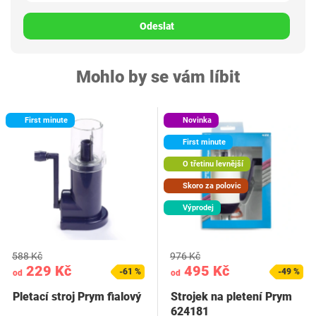
Odeslat
Mohlo by se vám líbit
First minute
Novinka
First minute
O třetinu levnější
Skoro za polovic
Výprodej
588 Kč
976 Kč
229 Kč
495 Kč
-61 %
-49 %
od
od
Pletací stroj Prym fialový
Strojek na pletení Prym
624181