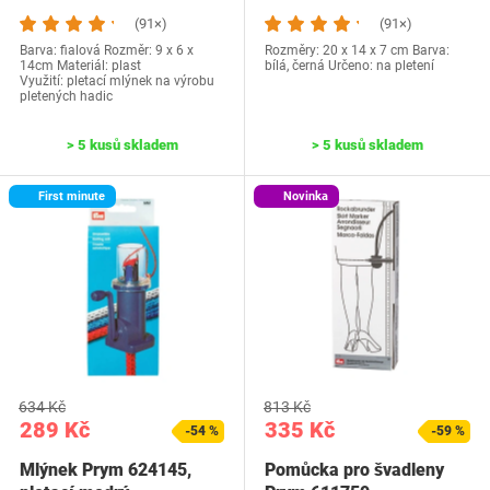
(91×)
(91×)
Barva: fialová Rozměr: 9 x 6 x
Rozměry: 20 x 14 x 7 cm Barva:
14cm Materiál: plast
bílá, černá Určeno: na pletení
Využití: pletací mlýnek na výrobu
pletených hadic
> 5 kusů skladem
> 5 kusů skladem
First minute
Novinka
634 Kč
813 Kč
289 Kč
335 Kč
-54 %
-59 %
Mlýnek Prym 624145,
Pomůcka pro švadleny