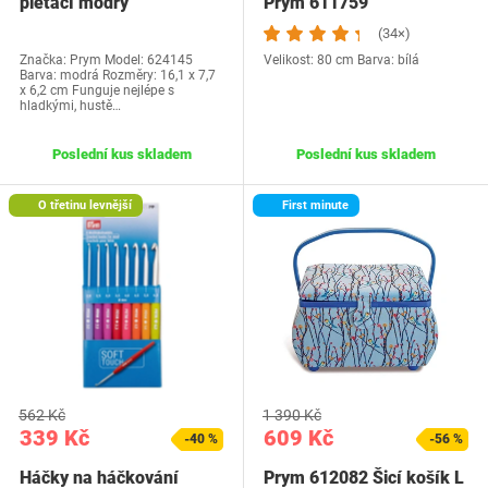
pletací modrý
Prym 611759
(34×)
Značka: Prym Model: 624145
Velikost: 80 cm Barva: bílá
Barva: modrá Rozměry: 16,1 x 7,7
x 6,2 cm Funguje nejlépe s
hladkými, hustě…
Poslední kus skladem
Poslední kus skladem
O třetinu levnější
First minute
562 Kč
1 390 Kč
339 Kč
609 Kč
-40 %
-56 %
Háčky na háčkování
Prym 612082 Šicí košík L