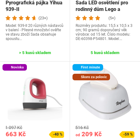
Pyrografická pájka Yihua
Sada LED osvětlení pro
939-II
rodinný dům Lego a
elektrické auto…
(23×)
(5×)
Model: 939-II 20 různých nástavců
Rozměry produktu: 15,5 x 10,5 x 3
v balení - Přesné množství ověřte
cm; 90 gramů doporučený věk
ve stavu zboží Sada obsahuje
výrobce: od 15 let. Číslo modelu:
spoustu…
DE-60398-P54801. Model:…
> 5 kusů skladem
5 kusů skladem
Novinka
First minute
Skoro za polovic
1 097 Kč
516 Kč
663 Kč
209 Kč
-40 %
-59 %
od