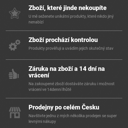
Zboží, které jinde nekoupíte
U mě seženete unikátní produkty, které nikdo jiný
nenabízí
Zboží prochází kontrolou
Produkty prověřuji a uvádím jejich skutečný stav
Záruka na zboží a 14 dní na
vrácení
Na zakoupené zboží dostáváte záruku i možnost
vrácení ve 14denní lhůtě
Prodejny po celém Česku
Navštivte jednu z mých několika prodejen se super
levnými nákupy