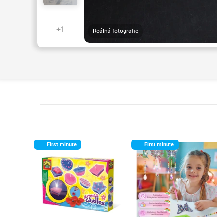
+1
Reálná fotografie
First minute
First minute