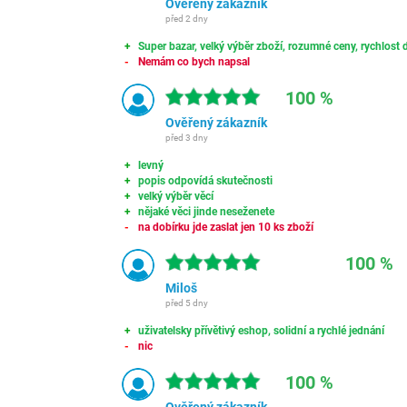
Ověřený zákazník
před 2 dny
Super bazar, velký výběr zboží, rozumné ceny, rychlost d
Nemám co bych napsal
100 %
Ověřený zákazník
před 3 dny
levný
popis odpovídá skutečnosti
velký výběr věcí
nějaké věci jinde neseženete
na dobírku jde zaslat jen 10 ks zboží
100 %
Miloš
před 5 dny
uživatelsky přívětivý eshop, solidní a rychlé jednání
nic
100 %