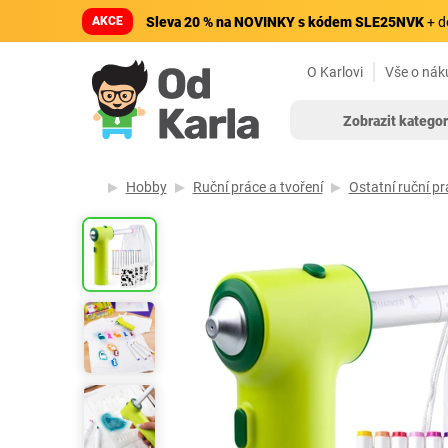
AKCE
Sleva 20 % na NOVINKY s kódem SLE25NVK
+ d
O Karlovi
Vše o nák
Zobrazit kategor
Hobby
Ruční práce a tvoření
Ostatní ruční pr