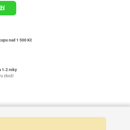
ží
kupu nad 1 500 Kč
 1‐2 roky
vu zboží