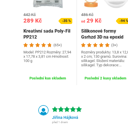
442 Kč
486 Kč
289 Kč
29 Kč
-35 %
-94 
od
Kreativní sada Poly-Fil
Silikonové formy
PP212
Gsrhzd 3D na epoxid
(65×)
(3×)
Model: PP212 Rozměry: ‎27,94
Rozměry produktu: 13,8 x 12,
x 17,78 x 3,81 cm Hmotnost:
x 2 cm; 130 gramů. Surovina:
100 g
silikagel. Složení materiálu:
silikagel. Typ dekorace:…
Poslední kus skladem
Poslední 2 kusy skladem
Jiřina Hájková
před 1 dnem