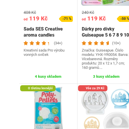
408 Kč
240 Kč
119 Kč
119 Kč
-71 %
-50 
od
od
Sada SES Creative
Dárky pro dívky
aroma candles
Guiseapue 5 6 7 8 9 10
11 12 let: Sada na…
(34×)
(10×)
Kreativní sada Pro výrobu
Značka: Guiseapue. Číslo
vonných svíček
modelu: YHX-YR0054. Barva:
Vícebarevná. Rozměry
produktu: 20 x 12 x 1,7 cm;
160 gramů.…
4 kusy skladem
3 kusy skladem
O třetinu levnější
Vše za 29 Kč