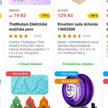
384 Kč
312 Kč
9
79 Kč
129 Kč
%
-79 %
-59 %
od
ThxMadam Elektrické
Kreativní sada Artemio
malířské pero
14003508
(11×)
(11×)
Značka: ThxMadam. Číslo
Model: 14003508 Barva: wood
T
modelu: E-Pen-002. Barva:
(přírodní dřevo) Materiál:
s
Fialová. Rozměry produktu: 17
dřevo Rozměry: 10 x 10 x 10
t
x 3 x 3 cm; 130 gramů.
cm; hmotnost 280 g…
1
Hmotnost…
1
> 5 kusů skladem
Poslední kus skladem
Vše za 29 Kč
First minute
Vše za 69 Kč