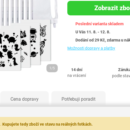
Zobrazit zbo
Poslední varianta skladem
U Vás 11. 8. - 12. 8.
Dodání od 29 Kč, zdarma u ná
Možnosti dopravy a platby
1/5
14 dní
Záruka
na vrácení
podle sta
Cena dopravy
Potřebuji poradit
t.
Kupujete tedy zboží ve stavu na reálných fotkách.