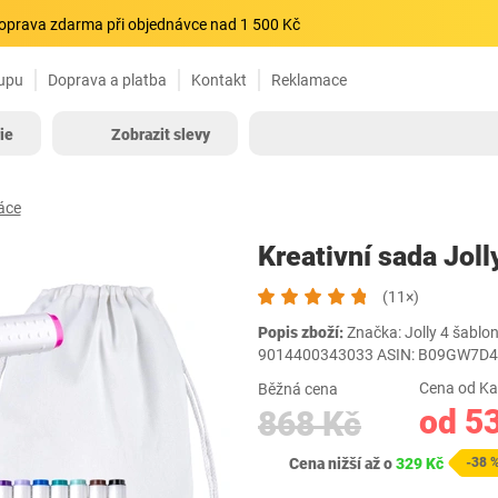
oprava zdarma při objednávce nad 1 500 Kč
upu
Doprava a platba
Kontakt
Reklamace
ie
Zobrazit slevy
áce
Kreativní sada Joll
(11×)
Popis zboží:
Značka: Jolly 4 šablon
9014400343033 ASIN: B09GW7D
Cena od Ka
Běžná cena
od 5
868 Kč
Cena nižší až o
329 Kč
-38 