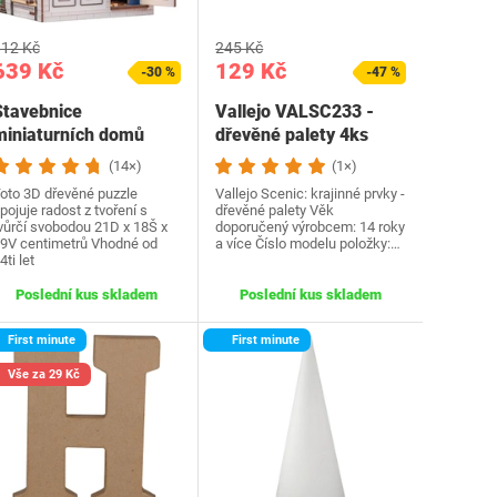
12 Kč
245 Kč
639 Kč
129 Kč
-30 %
-47 %
Stavebnice
Vallejo VALSC233 -
miniaturních domů
dřevěné palety 4ks
Cutebee
(14×)
(1×)
oto 3D dřevěné puzzle
Vallejo Scenic: krajinné prvky -
pojuje radost z tvoření s
dřevěné palety Věk
vůrčí svobodou 21D x 18Š x
doporučený výrobcem‎: 14 roky
9V centimetrů Vhodné od
a více Číslo modelu položky‎:…
4ti let
Poslední kus skladem
Poslední kus skladem
First minute
First minute
Vše za 29 Kč