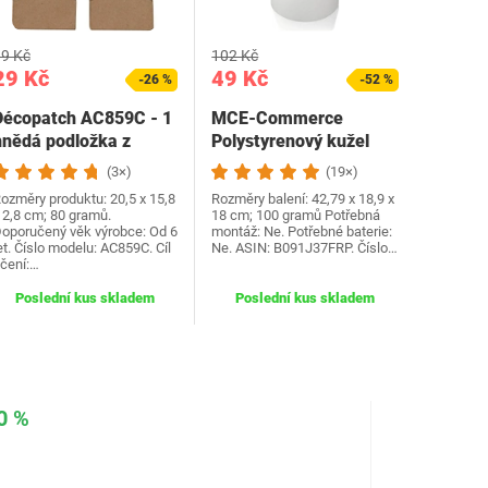
9 Kč
102 Kč
29 Kč
49 Kč
-26 %
-52 %
Décopatch AC859C - 1
MCE-Commerce
hnědá podložka z
Polystyrenový kužel
papírmaše
Průměr Výška 1 kus,
(3×)
(19×)
15,3x2,5x20…
Bílá,…
ozměry produktu: 20,5 x 15,8
Rozměry balení: 42,79 x 18,9 x
 2,8 cm; 80 gramů.
18 cm; 100 gramů Potřebná
oporučený věk výrobce: Od 6
montáž: Ne. Potřebné baterie:
et. Číslo modelu: AC859C. Cíl
Ne. ASIN: B091J37FRP. Číslo…
čení:…
Poslední kus skladem
Poslední kus skladem
0 %