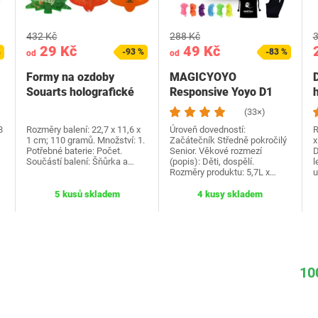
432 Kč
288 Kč
3
29 Kč
49 Kč
%
-93 %
-83 %
od
od
Formy na ozdoby
MAGICYOYO
Souarts holografické
Responsive Yoyo D1
epoxy
GHZ, Profesionální
(33×)
dětské…
8
Rozměry balení: 22,7 x 11,6 x
Úroveň dovedností:
R
1 cm; 110 gramů. Množství: 1.
Začátečník Středně pokročilý
x
Potřebné baterie: Počet.
Senior. Věkové rozmezí
D
Součástí balení: Šňůrka a…
(popis): Děti, dospělí.
l
Rozměry produktu: 5,7L x…
u
5 kusů skladem
4 kusy skladem
10