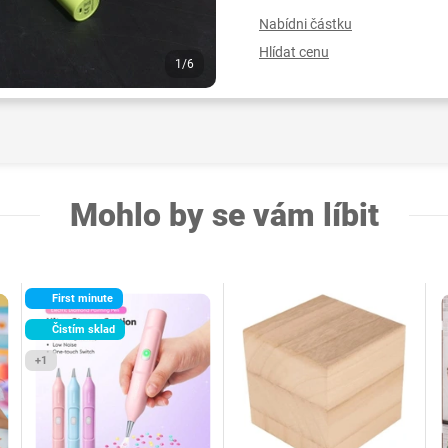
Nabídni částku
Hlídat cenu
1/6
Mohlo by se vám líbit
First minute
Čistím sklad
+1