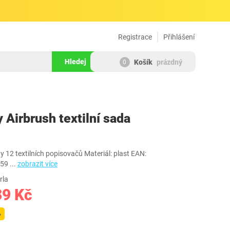
Registrace
Přihlášení
Hledej
Košík
prázdný
0
1123865
y Airbrush textilní sada
y 12 textilních popisovačů Materiál: plast EAN:
459
...
zobrazit více
rla
39 Kč
%