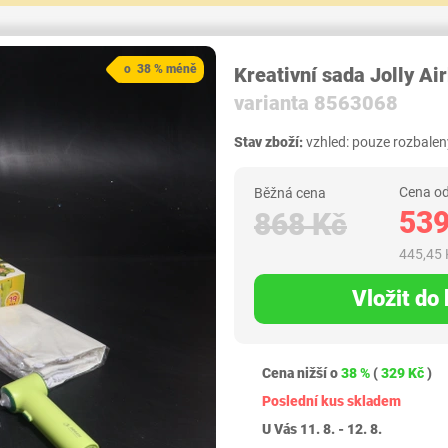
o 38 % méně
Kreativní sada Jolly Air
varianta 8563068
Stav zboží:
vzhled: pouze rozbalený.
Cena od
Běžná cena
539
868 Kč
445,45 
Vložit do
Cena nižší o
38 %
(
329 Kč
)
Poslední kus skladem
U Vás 11. 8. - 12. 8.