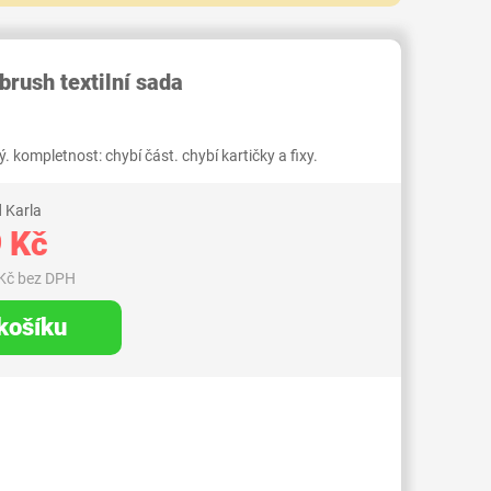
RID000007493990
brush textilní sada
 kompletnost: chybí část. chybí kartičky a fixy.
 Karla
 Kč
Kč bez DPH
 košíku