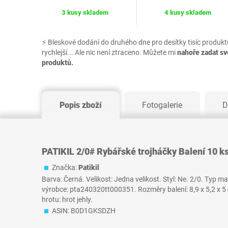
3 kusy skladem
4 kusy skladem
⚡ Bleskové dodání do druhého dne pro desítky tisíc produkt
rychlejší... Ale nic není ztraceno. Můžete mi
nahoře zadat s
produktů.
Popis zboží
Fotogalerie
D
PATIKIL 2/0# Rybářské trojháčky Balení 10 ks
Značka:
Patikil
Barva: Černá. Velikost: Jedna velikost. Styl: Ne. 2/0. Typ m
výrobce: pta240320tt000351. Rozměry balení: 8,9 x 5,2 x 5 
hrotu: hrot jehly.
ASIN: B0D1GKSDZH