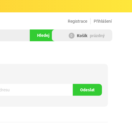
Registrace
Přihlášení
Hledej
Košík
prázdný
0
1513690
Odeslat