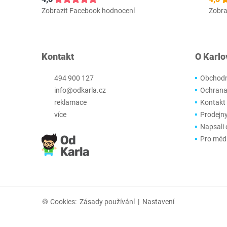
Zobrazit Facebook hodnocení
Zobra
Kontakt
O Karlo
494 900 127
Obchodn
info@odkarla.cz
Ochrana
reklamace
Kontakt
více
Prodejn
Napsali 
Pro méd
🍪 Cookies:
Zásady používání
|
Nastavení