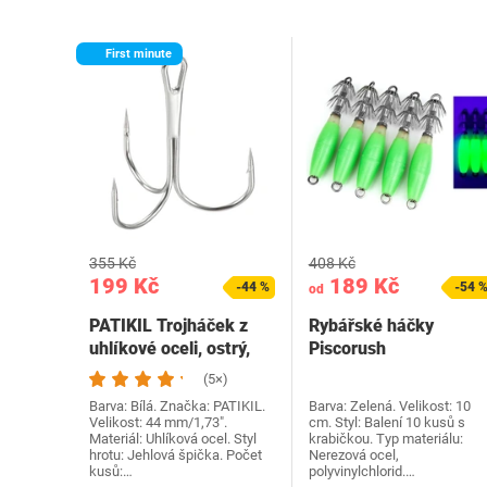
First minute
355 Kč
408 Kč
199 Kč
189 Kč
-44 %
-54 
od
PATIKIL Trojháček z
Rybářské háčky
uhlíkové oceli, ostrý,
Piscorush
kulatý ohebný…
(5×)
Barva: Bílá. Značka: PATIKIL.
Barva: Zelená. Velikost: 10
Velikost: 44 mm/1,73".
cm. Styl: Balení 10 kusů s
Materiál: Uhlíková ocel. Styl
krabičkou. Typ materiálu:
hrotu: Jehlová špička. Počet
Nerezová ocel,
kusů:…
polyvinylchlorid.…