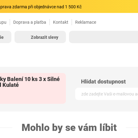
prava zdarma při objednávce nad 1 500 Kč
upu
Doprava a platba
Kontakt
Reklamace
ie
Zobrazit slevy
y Balení 10 ks 3 x Silné
l Kulaté
Mohlo by se vám líbit