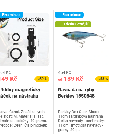
First minute
First minute
O třetinu levnější
64 Kč
454 Kč
149 Kč
189 Kč
-59 %
-58 %
od
14dílný magnetický
Návnada na ryby
háček na nástrahu,
Berkley 1550648
automatický držák…
arva: Černá. Značka: Lyreh.
Berkley Dex Stick Shadd
elikost: M. Materiál: Plast.
11cm sardinková nástraha
motnost položky: 40 gramů.
Délka návnady - centimetry:
ýrobce: Lyreh. Číslo modelu:
11 cm Hmotnost návnady -
…
gramy: 39 g…