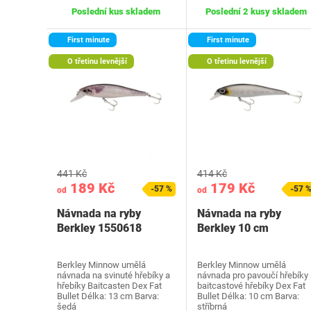
Poslední kus skladem
Poslední 2 kusy skladem
First minute
First minute
O třetinu levnější
O třetinu levnější
441 Kč
414 Kč
189 Kč
179 Kč
-57 %
-57 
od
od
Návnada na ryby
Návnada na ryby
Berkley 1550618
Berkley 10 cm
Berkley Minnow umělá
Berkley Minnow umělá
návnada na svinuté hřebíky a
návnada pro pavoučí hřebíky 
hřebíky Baitcasten Dex Fat
baitcastové hřebíky Dex Fat
Bullet Délka: 13 cm Barva:
Bullet Délka: 10 cm Barva:
šedá
stříbrná