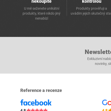
nekoupíte
kontrolou
U mě seženete unikátní
Produkty prověřuji a
produkty, které nikdo jiný
uvádím jejich skutečný st
nenabízí
Newslett
Exkluzivní nabí
novinky, s
Reference a recenze
4,8
4,8