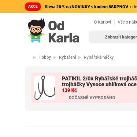
AKCE
Sleva 20 % na NOVINKY s kódem 8SRPNOV
+ do
O Karlovi
Vše o nák
Zobrazit kategor
Hobby
Rybaření
Rybářské háčky
PATIKIL 2/0# Rybářské trojháčk
trojháčky Vysoce uhlíková oce
139 Kč