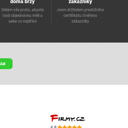
doma brzy
zákazníky
Dělám vše proto, abyste
Jsem držitelem prestižního
Vaši objednávku měli u
certifikátu Ověřeno
sebe co nejdříve
zákazníky
lat
4,8