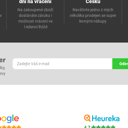
dní na vrácení
Česku
Na zakoupené zboží
Navštivte jednu z mých
av
dostáváte záruku i
několika prodejen se super
možnost vrácení ve
levnými nákupy
14denní lhůtě
er
Odes
dky,
levy
4,7