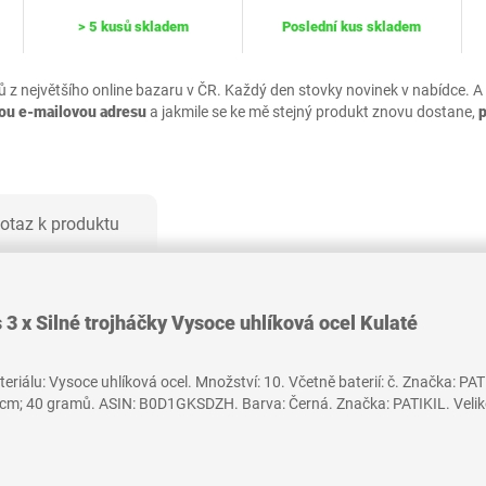
> 5 kusů skladem
Poslední kus skladem
ů z největšího online bazaru v ČR. Každý den stovky novinek v nabídce. A
vou e-mailovou adresu
a jakmile se ke mě stejný produkt znovu dostane,
otaz k produktu
 3 x Silné trojháčky Vysoce uhlíková ocel Kulaté
ateriálu: Vysoce uhlíková ocel. Množství: 10. Včetně baterií: č. Značka: P
cm; 40 gramů. ASIN: B0D1GKSDZH. Barva: Černá. Značka: PATIKIL. Velikost