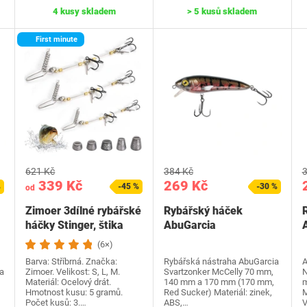
4 kusy skladem
> 5 kusů skladem
First minute
621 Kč
384 Kč
3
339 Kč
269 Kč
%
-45 %
-30 %
od
Zimoer 3dílné rybářské
Rybářský háček
háčky Stinger, štika
AbuGarcia
Stinger Rig,…
036282088771
(6×)
Barva: Stříbrná. Značka:
Rybářská nástraha AbuGarcia
A
a
Zimoer. Velikost: S, L, M.
Svartzonker McCelly 70 mm,
N
Materiál: Ocelový drát.
140 mm a 170 mm (170 mm,
m
Hmotnost kusu: 5 gramů.
Red Sucker) Materiál: zinek,
M
Počet kusů: 3.…
ABS,…
V