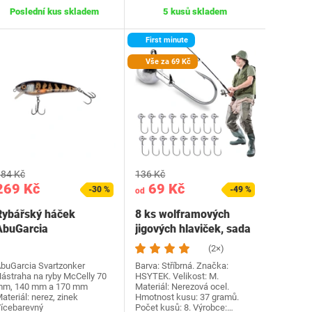
Poslední kus skladem
5 kusů skladem
First minute
Vše za 69 Kč
84 Kč
136 Kč
269 Kč
69 Kč
-30 %
-49 %
od
Rybářský háček
8 ks wolframových
AbuGarcia
jigových hlaviček, sada
036282088726
rybářských háčků,…
(2×)
buGarcia Svartzonker
Barva: Stříbrná. Značka:
ástraha na ryby McCelly 70
HSYTEK. Velikost: M.
m, 140 mm a 170 mm
Materiál: Nerezová ocel.
ateriál: nerez, zinek
Hmotnost kusu: 37 gramů.
ícebarevný
Počet kusů: 8. Výrobce:…