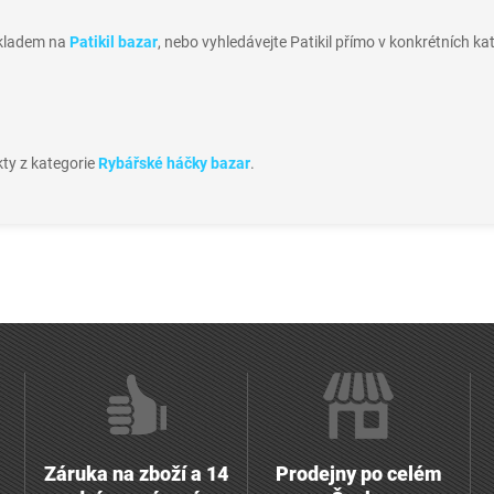
skladem na
Patikil bazar
, nebo vyhledávejte Patikil přímo v konkrétních kat
kty z kategorie
Rybářské háčky bazar
.
Záruka na zboží a 14
Prodejny po celém