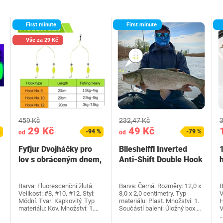
First minute
First minute
Vše za 29 Kč
459 Kč
232,47 Kč
3
29 Kč
49 Kč
%
-94 %
-79 %
od
od
Fyfjur Dvojháčky pro
Blleshelffl Inverted
lov s obráceným dnem,
Anti-Shift Double Hook
12 kusů…
Rig, 6 kusů,…
Barva: Fluorescenční žlutá.
Barva: Černá. Rozměry: 12,0 x
B
Velikost: #8, #10, #12. Styl:
8,0 x 2,0 centimetry. Typ
V
Módní. Tvar: Kapkovitý. Typ
materiálu: Plast. Množství: 1.
H
materiálu: Kov. Množství: 1.…
Součástí balení: Úložný box.…
V