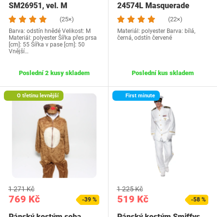
SM26951, vel. M
24574L Masquerade
(25×)
(22×)
Barva: odstín hnědé Velikost: M
Materiál: polyester Barva: bílá,
Materiál: polyester Šířka přes prsa
černá, odstín červené
[cm]: 55 Šířka v pase [cm]: 50
Vnější…
Poslední 2 kusy skladem
Poslední kus skladem
O třetinu levnější
First minute
1 271 Kč
1 225 Kč
769 Kč
519 Kč
-39 %
-58 %
Pánský kostým soba
Pánský kostým Smiffys