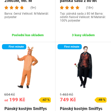
25603M, vel. M
pánská sada z 80 let
(9×)
(18×)
Barva: černá Velikost: M Materiál:
Typ: pánská sada z 80 let Barva:
polyester
odstín fialové Velikost: M Materiál:
100% polyester
Poslední kus skladem
3 kusy skladem
First minute
First minute
604 Kč
1 463 Kč
199 Kč
749 Kč
-67 %
-49 %
od
Pánský kostým Smiffys
Pánský kostým Smiffys