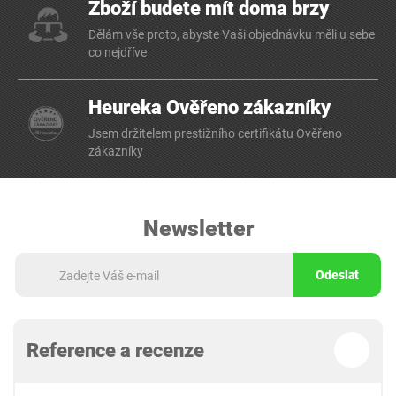
Zboží budete mít doma brzy
Dělám vše proto, abyste Vaši objednávku měli u sebe
co nejdříve
Heureka Ověřeno zákazníky
Jsem držitelem prestižního certifikátu Ověřeno
zákazníky
Newsletter
Odeslat
Reference a recenze