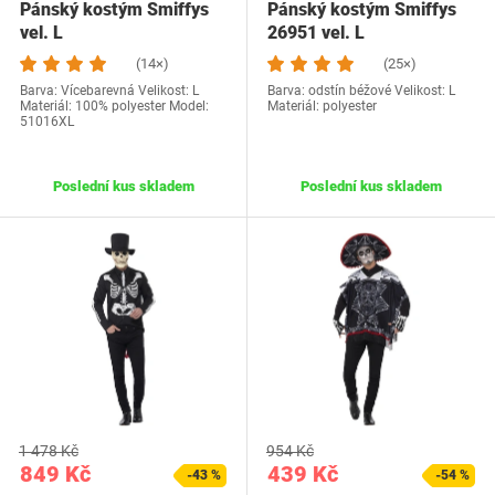
Pánský kostým Smiffys
Pánský kostým Smiffys
vel. L
26951 vel. L
(14×)
(25×)
Barva: Vícebarevná Velikost: L
Barva: odstín béžové Velikost: L
Materiál: 100% polyester Model:
Materiál: polyester
51016XL
Poslední kus skladem
Poslední kus skladem
1 478 Kč
954 Kč
849 Kč
439 Kč
-43 %
-54 %