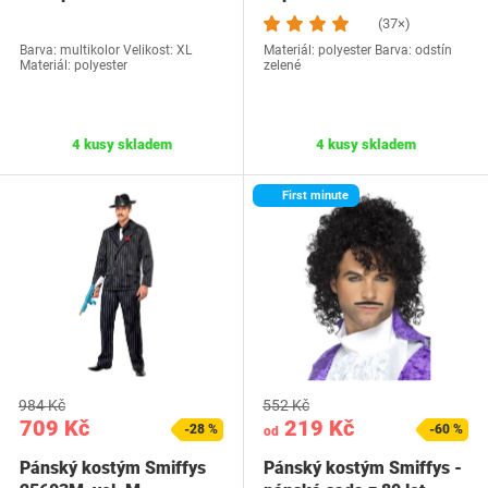
(37×)
Barva: multikolor Velikost: XL
Materiál: polyester Barva: odstín
Materiál: polyester
zelené
4 kusy skladem
4 kusy skladem
First minute
984 Kč
552 Kč
709 Kč
219 Kč
-28 %
-60 %
od
Pánský kostým Smiffys
Pánský kostým Smiffys -