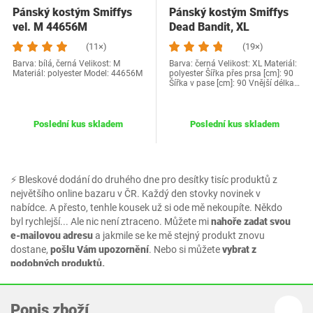
Pánský kostým Smiffys
Pánský kostým Smiffys
vel. M 44656M
Dead Bandit, XL
(11×)
(19×)
Barva: bílá, černá Velikost: M
Barva: černá Velikost: XL Materiál:
Materiál: polyester Model: 44656M
polyester Šířka přes prsa [cm]: 90
Šířka v pase [cm]: 90 Vnější délka…
Poslední kus skladem
Poslední kus skladem
⚡ Bleskové dodání do druhého dne pro desítky tisíc produktů z
největšího online bazaru v ČR. Každý den stovky novinek v
nabídce. A přesto, tenhle kousek už si ode mě nekoupíte. Někdo
byl rychlejší... Ale nic není ztraceno. Můžete mi
nahoře zadat svou
e-mailovou adresu
a jakmile se ke mě stejný produkt znovu
dostane,
pošlu Vám upozornění
. Nebo si můžete
vybrat z
podobných produktů.
Popis zboží