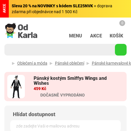
Sleva 20 % na NOVINKY s kódem SLE25NVK
+ doprava
AKCE
zdarma při objednávce nad 1 500 Kč
0
MENU
AKCE
KOŠÍK
Oblečení a móda
Pánské oblečení
Pánské karnevalové 
Pánský kostým Smiffys Wings and
Wishes
459 Kč