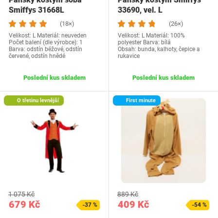
Smiffys 31668L
33690, vel. L
(18×)
(26×)
Velikost: L Materiál: neuveden
Velikost: L Materiál: 100%
Počet balení (dle výrobce): 1
polyester Barva: bílá
Barva: odstín béžové, odstín
Obsah: bunda, kalhoty, čepice a
červené, odstín hnědé
rukavice
Poslední kus skladem
Poslední kus skladem
O třetinu levnější
First minute
1 075 Kč
889 Kč
679 Kč
409 Kč
-37 %
-54 %