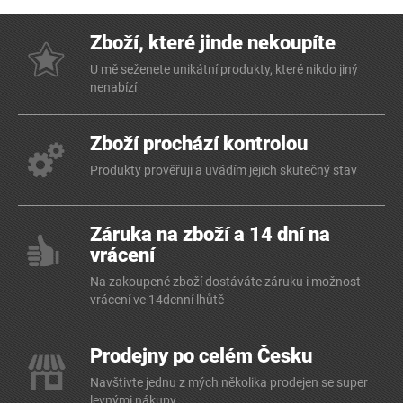
Zboží, které jinde nekoupíte
U mě seženete unikátní produkty, které nikdo jiný
nenabízí
Zboží prochází kontrolou
Produkty prověřuji a uvádím jejich skutečný stav
Záruka na zboží a 14 dní na
vrácení
Na zakoupené zboží dostáváte záruku i možnost
vrácení ve 14denní lhůtě
Prodejny po celém Česku
Navštivte jednu z mých několika prodejen se super
levnými nákupy