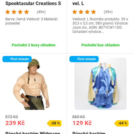
Spooktacular Creations S
vel. L
černý
(49×)
(39×)
Barva: černá Velikost: S Materiál:
Velikost: L Rozměry produktu: 39 x
polyester
30,5 x 5,5 cm; 580 gramů Výrobce:
Joyin Inc. ASIN: B07YCW11DD.
Označení výrobce:…
Poslední 2 kusy skladem
Poslední kus skladem
First minute
First minute
572 Kč
360 Kč
239 Kč
129 Kč
-58 %
-64 %
Pánský kostým Widmann
Pánský kostým