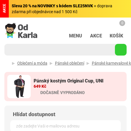
Sleva 20 % na NOVINKY s kódem SLE25NVK
+ doprava
AKCE
zdarma při objednávce nad 1 500 Kč
0
MENU
AKCE
KOŠÍK
Oblečení a móda
Pánské oblečení
Pánské karnevalové 
Pánský kostým Original Cup, UNI
649 Kč