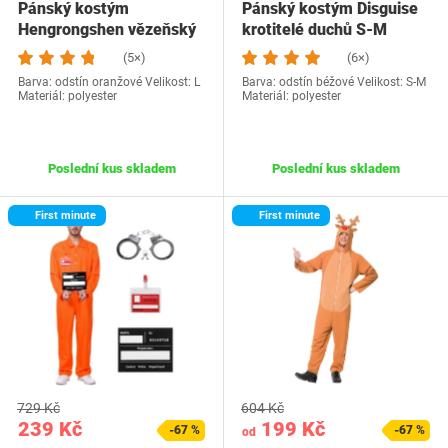
Pánský kostým
Pánský kostým Disguise
Hengrongshen vězeňský
krotitelé duchů S-M
- L
(5×)
(6×)
Barva: odstín oranžové Velikost: L
Barva: odstín béžové Velikost: S-M
Materiál: polyester
Materiál: polyester
Poslední kus skladem
Poslední kus skladem
First minute
First minute
729 Kč
604 Kč
239 Kč
199 Kč
-67 %
-67 %
od