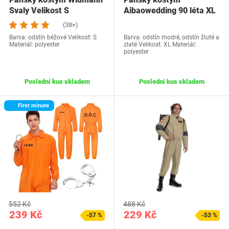
Svaly Velikost S
Aibaowedding 90 léta XL
modrý
(38×)
Barva: odstín béžové Velikost: S
Barva: odstín modré, odstín žluté a
Materiál: polyester
zlaté Velikost: XL Materiál:
polyester
Poslední kus skladem
Poslední kus skladem
First minute
552 Kč
488 Kč
239 Kč
229 Kč
-57 %
-53 %