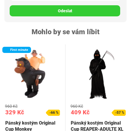
Odeslat
Mohlo by se vám líbit
First minute
960 Kč
960 Kč
329 Kč
409 Kč
-66 %
-57 %
Pánský kostým Original
Pánský kostým Original
Cup Monkey
Cup REAPER-ADULTE XL