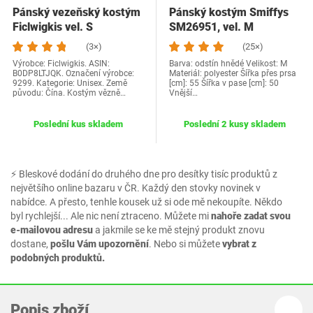
Pánský vezeňský kostým
Pánský kostým Smiffys
Ficlwigkis vel. S
SM26951, vel. M
(3×)
(25×)
Výrobce: Ficlwigkis. ASIN:
Barva: odstín hnědé Velikost: M
B0DP8LTJQK. Označení výrobce:
Materiál: polyester Šířka přes prsa
9299. Kategorie: Unisex. Země
[cm]: 55 Šířka v pase [cm]: 50
původu: Čína. Kostým vězně…
Vnější…
Poslední kus skladem
Poslední 2 kusy skladem
⚡ Bleskové dodání do druhého dne pro desítky tisíc produktů z
největšího online bazaru v ČR. Každý den stovky novinek v
nabídce. A přesto, tenhle kousek už si ode mě nekoupíte. Někdo
byl rychlejší... Ale nic není ztraceno. Můžete mi
nahoře zadat svou
e-mailovou adresu
a jakmile se ke mě stejný produkt znovu
dostane,
pošlu Vám upozornění
. Nebo si můžete
vybrat z
podobných produktů.
Popis zboží