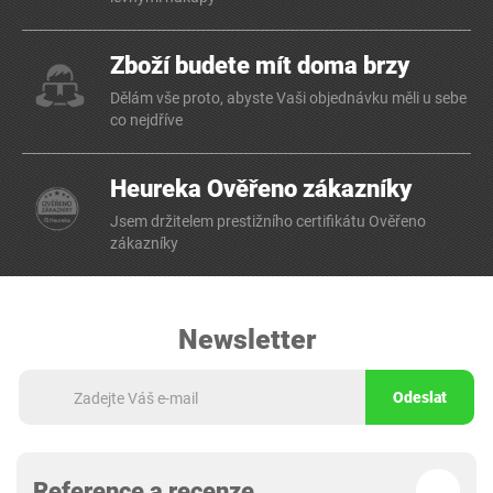
Zboží budete mít doma brzy
Dělám vše proto, abyste Vaši objednávku měli u sebe
co nejdříve
Heureka Ověřeno zákazníky
Jsem držitelem prestižního certifikátu Ověřeno
zákazníky
Newsletter
Odeslat
Reference a recenze