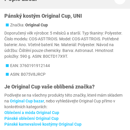
Pánský kostým Original Cup, UNI
Značka:
Original Cup
Doporučený věk výrobce: ‎5 měsíců a starší. Typ tkaniny: Polyester.
Číslo modelu: ‎COS-AST-TROIS. Model: ‎COS-AST-TROIS. Potřebné
baterie: Ano. Včetně baterií: Ne. Materiál: Polyester. Návod na
údržbu: Čištění pouze chemicky. Barva: Astronaut. Hmotnost
položky: ‎590 g. ASIN: B0CTD17X9T.
EAN: 3760191912144
ASIN: B075V8JRCP
Je
Original Cup
vaše oblíbená značka?
Podívejte se na všechny produkty této značky, které mám skladem
na
Original Cup bazar
, nebo vyhledávejte Original Cup přímo v
konkrétních kategoriích:
Oblečení a móda Original Cup
Pánské oblečení Original Cup
Pánské karnevalové kostýmy Original Cup