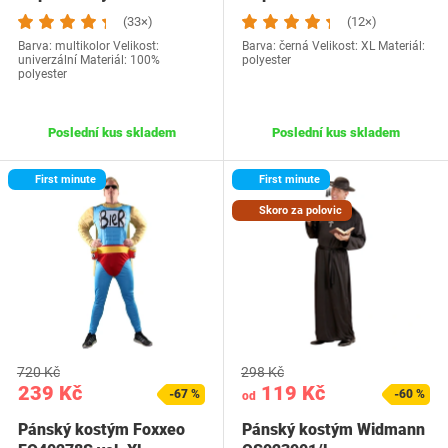
(33×)
(12×)
Barva: multikolor Velikost:
Barva: černá Velikost: XL Materiál:
univerzální Materiál: 100%
polyester
polyester
Poslední kus skladem
Poslední kus skladem
First minute
First minute
Skoro za polovic
720 Kč
298 Kč
239 Kč
119 Kč
-67 %
-60 %
od
Pánský kostým Foxxeo
Pánský kostým Widmann