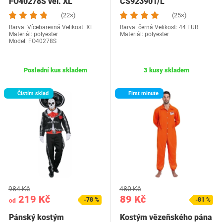
FO40278S vel. XL
CS923901/L
(22×)
(25×)
Barva: Vícebarevná Velikost: XL
Barva: černá Velikost: 44 EUR
Materiál: polyester
Materiál: polyester
Model: FO40278S
Poslední kus skladem
3 kusy skladem
Čistím sklad
First minute
984 Kč
480 Kč
219 Kč
89 Kč
-78 %
-81 %
od
Pánský kostým
Kostým vězeňského pána