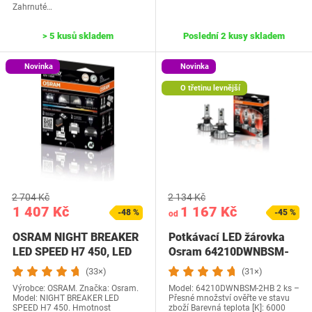
Zahrnuté…
> 5 kusů skladem
Poslední 2 kusy skladem
Novinka
Novinka
O třetinu levnější
2 704 Kč
2 134 Kč
1 407 Kč
1 167 Kč
-48 %
-45 %
od
OSRAM NIGHT BREAKER
Potkávací LED žárovka
LED SPEED H7 450, LED
Osram 64210DWNBSM-
dálková a…
2HB
(33×)
(31×)
Výrobce: OSRAM. Značka: Osram.
Model: ‎64210DWNBSM-2HB 2 ks –
Model: NIGHT BREAKER LED
Přesné množství ověřte ve stavu
SPEED H7 450. Hmotnost
zboží Barevná teplota [K]: 6000