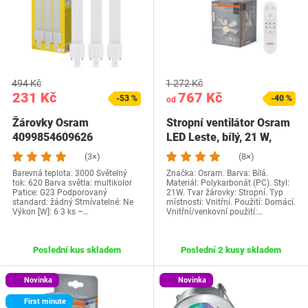
494 Kč
1 272 Kč
231 Kč
767 Kč
-53 %
-40 %
od
Žárovky Osram
Stropní ventilátor Osram
4099854609626
LED Leste, bílý, 21 W,
1200 lm,…
(3×)
(8×)
Barevná teplota: 3000 Světelný
Značka: Osram. Barva: Bílá.
tok: 620 Barva světla: multikolor
Materiál: Polykarbonát (PC). Styl:
Patice: G23 Podporovaný
21W. Tvar žárovky: Stropní. Typ
standard: žádný Stmívatelné: Ne
místnosti: Vnitřní. Použití: Domácí.
Výkon [W]: 6 3 ks –…
Vnitřní/venkovní použití:…
Poslední kus skladem
Poslední 2 kusy skladem
Novinka
Novinka
First minute