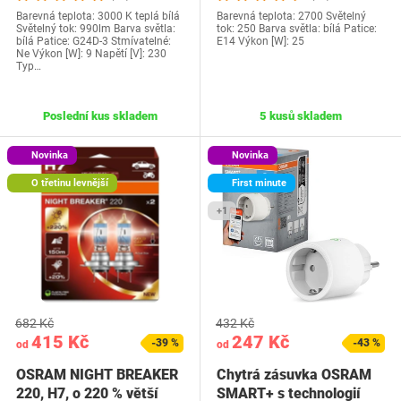
Barevná teplota: 3000 K teplá bílá
Barevná teplota: 2700 Světelný
Světelný tok: 990lm Barva světla:
tok: 250 Barva světla: bílá Patice:
bílá Patice: G24D-3 Stmívatelné:
E14 Výkon [W]: 25
Ne Výkon [W]: 9 Napětí [V]: 230
Typ…
Poslední kus skladem
5 kusů skladem
Novinka
Novinka
O třetinu levnější
First minute
+1
682 Kč
432 Kč
415 Kč
247 Kč
-39 %
-43 %
od
od
OSRAM NIGHT BREAKER
Chytrá zásuvka OSRAM
220, H7, o 220 % větší
SMART+ s technologií