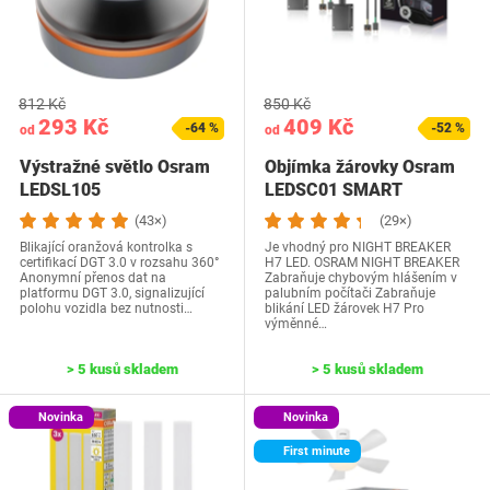
812 Kč
850 Kč
293 Kč
409 Kč
-64 %
-52 %
od
od
Výstražné světlo Osram
Objímka žárovky Osram
LEDSL105
LEDSC01 SMART
CANBUS
(43×)
(29×)
Blikající oranžová kontrolka s
Je vhodný pro NIGHT BREAKER
certifikací DGT 3.0 v rozsahu 360°
H7 LED. OSRAM NIGHT BREAKER
Anonymní přenos dat na
Zabraňuje chybovým hlášením v
platformu DGT 3.0, signalizující
palubním počítači Zabraňuje
polohu vozidla bez nutnosti…
blikání LED žárovek H7 Pro
výměnné…
> 5 kusů skladem
> 5 kusů skladem
Novinka
Novinka
First minute