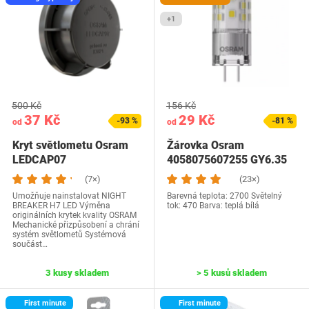
+1
500 Kč
156 Kč
37 Kč
29 Kč
-93 %
-81 %
od
od
Kryt světlometu Osram
Žárovka Osram
LEDCAP07
4058075607255 GY6.35
4,5W
(7×)
(23×)
Umožňuje nainstalovat NIGHT
Barevná teplota: 2700 Světelný
BREAKER H7 LED Výměna
tok: 470 Barva: teplá bílá
originálních krytek kvality OSRAM
Mechanické přizpůsobení a chrání
systém světlometů Systémová
součást…
3 kusy skladem
> 5 kusů skladem
First minute
First minute