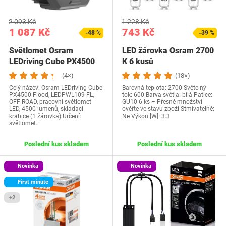
2 093 Kč
1 228 Kč
1 087 Kč
743 Kč
-48 %
-39 %
Světlomet Osram
LED žárovka Osram 2700
LEDriving Cube PX4500
K 6 kusů
(4×)
(18×)
Celý název: Osram LEDriving Cube
Barevná teplota: 2700 Světelný
PX4500 Flood, LEDPWL109-FL,
tok: 600 Barva světla: bílá Patice:
OFF ROAD, pracovní světlomet
GU10 6 ks – Přesné množství
LED, 4500 lumenů, skládací
ověřte ve stavu zboží Stmívatelné:
krabice (1 žárovka) Určení:
Ne Výkon [W]: 3.3
světlomet…
Poslední kus skladem
Poslední kus skladem
Novinka
Novinka
First minute
+2