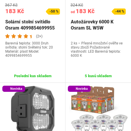
367 Kč
324 Kč
183 Kč
183 Kč
-50 %
-44 %
od
Solární stolní svítidlo
Autožárovky 6000 K
Osram 4099854699955
Osram SL W5W
(2×)
Barevná teplota: 3000 Druh
2 ks – Přesné množství ověřte ve
svítidla: stolní Světelný tok: 20
stavu zboží Požadované
Materiál: plast Model:
vlastnosti: LED Barevná teplota:
4099854699955
6000 K
Poslední kus skladem
5 kusů skladem
Novinka
Novinka