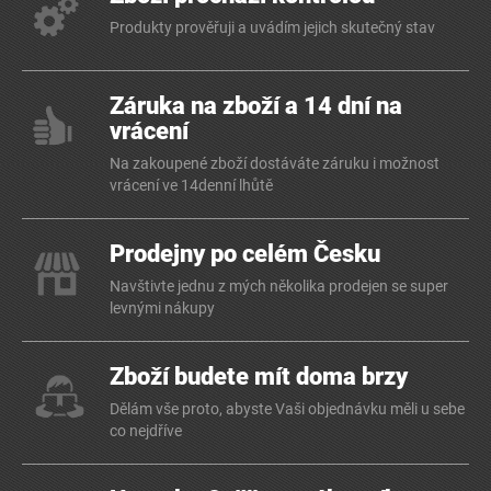
Produkty prověřuji a uvádím jejich skutečný stav
Záruka na zboží a 14 dní na
vrácení
Na zakoupené zboží dostáváte záruku i možnost
vrácení ve 14denní lhůtě
Prodejny po celém Česku
Navštivte jednu z mých několika prodejen se super
levnými nákupy
Zboží budete mít doma brzy
Dělám vše proto, abyste Vaši objednávku měli u sebe
co nejdříve