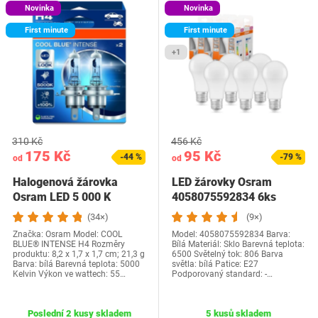
Novinka
Novinka
First minute
First minute
+1
310 Kč
456 Kč
175 Kč
95 Kč
-44 %
-79 %
od
od
Halogenová žárovka
LED žárovky Osram
Osram LED 5 000 K
4058075592834 6ks
(34×)
(9×)
Značka: Osram Model: COOL
Model: 4058075592834 Barva:
BLUE® INTENSE H4 Rozměry
Bílá Materiál: Sklo Barevná teplota:
produktu: 8,2 x 1,7 x 1,7 cm; 21,3 g
6500 Světelný tok: 806 Barva
Barva: bílá Barevná teplota: 5000
světla: bílá Patice: E27
Kelvin Výkon ve wattech: 55…
Podporovaný standard: -…
Poslední 2 kusy skladem
5 kusů skladem