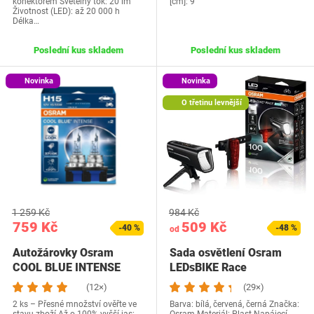
konektorem Světelný tok: 20 lm
[cm]: 9
Životnost (LED): až 20 000 h
Délka…
Poslední kus skladem
Poslední kus skladem
Novinka
Novinka
O třetinu levnější
1 259 Kč
984 Kč
759 Kč
509 Kč
-40 %
-48 %
od
Autožárovky Osram
Sada osvětlení Osram
COOL BLUE INTENSE
LEDsBIKE Race
(12×)
(29×)
2 ks – Přesné množství ověřte ve
Barva: bílá, červená, černá Značka: