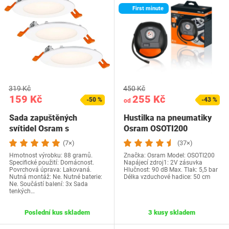
First minute
319 Kč
450 Kč
159 Kč
255 Kč
-50 %
-43 %
od
Sada zapuštěných
Hustilka na pneumatiky
svítidel Osram s
Osram OSOTI200
integrovaným…
(7×)
(37×)
Hmotnost výrobku: 88 gramů.
Značka: Osram Model: ‎OSOTI200
Specifické použití: Domácnost.
Napájecí zdroj1: 2V zásuvka
Povrchová úprava: Lakovaná.
Hlučnost: 90 dB Max. Tlak: 5,5 bar
Nutná montáž: Ne. Nutné baterie:
Délka vzduchové hadice: 50 cm
Ne. Součástí balení: 3x Sada
tenkých…
Poslední kus skladem
3 kusy skladem