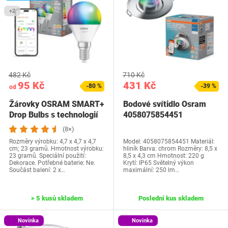
+2
482 Kč
710 Kč
95 Kč
431 Kč
-80 %
-39 %
od
Žárovky OSRAM SMART+
Bodové svítidlo Osram
Drop Bulbs s technologií
4058075854451
Matter over…
(8×)
Rozměry výrobku: 4,7 x 4,7 x 4,7
Model: 4058075854451 Materiál:
cm; 23 gramů. Hmotnost výrobku:
hliník Barva: chrom Rozměry: 8,5 x
23 gramů. Speciální použití:
8,5 x 4,3 cm Hmotnost: 220 g
Dekorace. Potřebné baterie: Ne.
Krytí: IP65 Světelný výkon
Součást balení: 2 x…
maximální: 250 lm…
> 5 kusů skladem
Poslední kus skladem
Novinka
Novinka