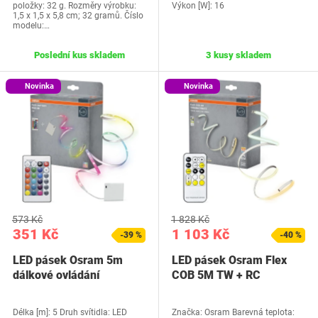
položky: 32 g. Rozměry výrobku:
Výkon [W]: 16
1,5 x 1,5 x 5,8 cm; 32 gramů. Číslo
modelu:…
Poslední kus skladem
3 kusy skladem
Novinka
Novinka
573 Kč
1 828 Kč
351 Kč
1 103 Kč
-39 %
-40 %
LED pásek Osram 5m
LED pásek Osram Flex
dálkové ovládání
COB 5M TW + RC
Délka [m]: 5 Druh svítidla: LED
Značka: Osram Barevná teplota: