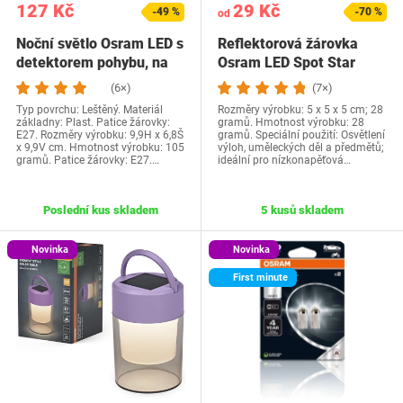
127 Kč
29 Kč
-49 %
-70 %
od
Noční světlo Osram LED s
Reflektorová žárovka
detektorem pohybu, na
Osram LED Spot Star
baterie,…
MR16, 2700 K teplá…
(6×)
(7×)
Typ povrchu: Leštěný. Materiál
Rozměry výrobku: 5 x 5 x 5 cm; 28
základny: Plast. Patice žárovky:
gramů. Hmotnost výrobku: 28
E27. Rozměry výrobku: 9,9H x 6,8Š
gramů. Speciální použití: Osvětlení
x 9,9V cm. Hmotnost výrobku: 105
výloh, uměleckých děl a předmětů;
gramů. Patice žárovky: E27.…
ideální pro nízkonapěťová…
Poslední kus skladem
5 kusů skladem
Novinka
Novinka
First minute