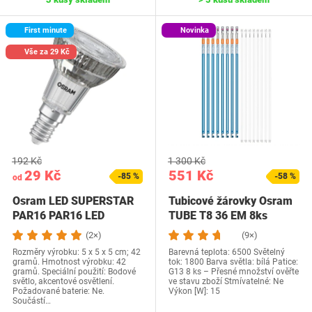
First minute
Novinka
Vše za 29 Kč
192 Kč
1 300 Kč
29 Kč
551 Kč
-85 %
-58 %
od
Osram LED SUPERSTAR
Tubicové žárovky Osram
PAR16 PAR16 LED
TUBE T8 36 EM 8ks
žárovka Sklo není…
(2×)
(9×)
Rozměry výrobku: 5 x 5 x 5 cm; 42
Barevná teplota: 6500 Světelný
gramů. Hmotnost výrobku: 42
tok: 1800 Barva světla: bílá Patice:
gramů. Speciální použití: Bodové
G13 8 ks – Přesné množství ověřte
světlo, akcentové osvětlení.
ve stavu zboží Stmívatelné: Ne
Požadované baterie: Ne.
Výkon [W]: 15
Součástí…