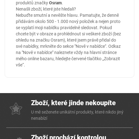
produktů značky
Osram
.
Nenašli zboží, které jste hledali?
Nebuďte smutní a nevěšte hlavu. Pamatujte, že denně
přidávám okolo 500 - 1.000 nový položek a nejen proto
se vyplatí moji nabídku pravidelně sledovat. Pokud
chcete být v obraze a prohlédnout si veškeré zboží (bez
ohledu na značku Osram), které jsem právě přidal do
své nabídky, mrkněte do sekce
"Nově v nabídce"
. Odkaz
na "Nově v nabídce" naleznete vždy na hlavní stránce
mého online
bazaru
, hledejte červené tlačítko „Zobrazit
vše“.
Zboží, které jinde nekoupíte
U mě seženete unikátní produkty, které nikdo jiný
nenabízí
Zboží prochází kontrolou