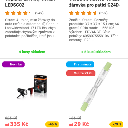
LEDSC02
žárovka pro patici G24D-
1, 6 wattů,…
(24×)
(52×)
Osram Auto objímka žárovky do
Značka: Osram. Rozměry
auta (svítidla automobilů) Canbus
produktu: 3,7 x 3,7 x 15,1 cm; 64
Lastwiderstand H7-LED Bez chyb:
gramů Číslo modelu: 558106.
zabraňuje chybovým zprávám v
Výrobce: LEDVANCE. Číslo
palubních počítačích, které jsou…
položky: 4058075558106. Třída
ochrany: IP20.…
4 kusy skladem
> 5 kusů skladem
Novinka
First minute
Vše za 29 Kč
625 Kč
136 Kč
335 Kč
29 Kč
-46 %
-79 %
od
od