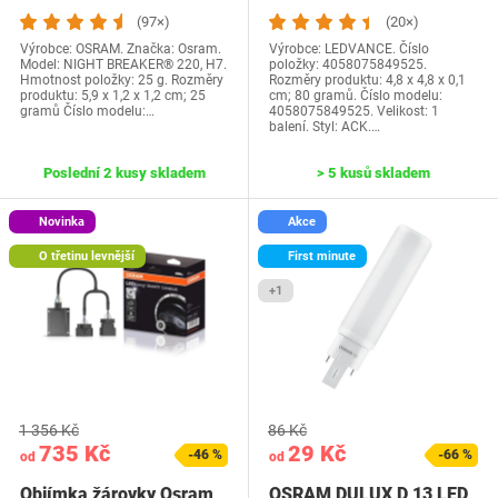
jas, halogenová…
Matter over WiFi,…
(97×)
(20×)
Výrobce: OSRAM. Značka: Osram.
Výrobce: LEDVANCE. Číslo
Model: NIGHT BREAKER® 220, H7.
položky: 4058075849525.
Hmotnost položky: 25 g. Rozměry
Rozměry produktu: 4,8 x 4,8 x 0,1
produktu: 5,9 x 1,2 x 1,2 cm; 25
cm; 80 gramů. Číslo modelu:
gramů Číslo modelu:…
4058075849525. Velikost: 1
balení. Styl: ACK.…
Poslední 2 kusy skladem
> 5 kusů skladem
Novinka
Akce
O třetinu levnější
First minute
+1
1 356 Kč
86 Kč
735 Kč
29 Kč
-46 %
-66 %
od
od
Objímka žárovky Osram
OSRAM DULUX D 13 LED