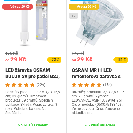
Vše za 29 Kč
Vše za 99 Kč
+2
105 Kč
178 Kč
29 Kč
29 Kč
-72 %
-84 %
od
od
LED žárovka OSRAM
OSRAM MR11 LED
DULUX S9 pro patici G23,
reflektorová žárovka s
4 watty, 550…
paticí GU4, teplá…
(22×)
(15×)
Rozměry produktu: 3,2 x 3,2 x 16,5
Rozměry produktu: 3,8 x 3,5 x 3,5
cm; 39 gramů. Hmotnost
cm; 21 gramů Výrobce:
produktu: 39 gramů. Speciální
LEDVANCE. ASIN: B08946H95H.
aplikace: Sklady. Popis záruky: 3
Číslo modelu: 4058075433403.
roky. Potřebné baterie: Ne
Země původu: Čína. Zaručené
Součásti…
aktualizace…
> 5 kusů skladem
> 5 kusů skladem