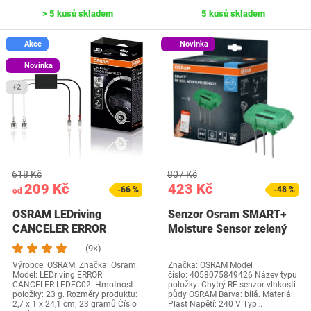
> 5 kusů skladem
5 kusů skladem
Akce
Novinka
Novinka
+2
618 Kč
807 Kč
209 Kč
423 Kč
-66 %
-48 %
od
OSRAM LEDriving
Senzor Osram SMART+
CANCELER ERROR
Moisture Sensor zelený
CANCELER LEDEC02-
(9×)
2HB,…
Výrobce: OSRAM. Značka: Osram.
Značka: OSRAM Model
Model: LEDriving ERROR
číslo: 4058075849426 Název typu
CANCELER LEDEC02. Hmotnost
položky: Chytrý RF senzor vlhkosti
položky: 23 g. Rozměry produktu:
půdy OSRAM Barva: bílá. Materiál:
2,7 x 1 x 24,1 cm; 23 gramů Číslo
Plast Napětí: 240 V Typ…