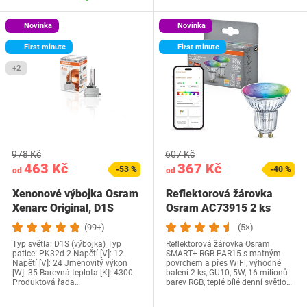
Novinka
Novinka
First minute
First minute
+2
978 Kč
607 Kč
463 Kč
367 Kč
-53 %
-40 %
od
od
Xenonové výbojka Osram
Reflektorová žárovka
Xenarc Original, D1S
Osram AC73915 2 ks
(99+)
(5×)
Typ světla: D1S (výbojka) Typ
Reflektorová žárovka Osram
patice: PK32d-2 Napětí [V]: 12
SMART+ RGB PAR15 s matným
Napětí [V]: 24 Jmenovitý výkon
povrchem a přes WiFi, výhodné
[W]: 35 Barevná teplota [K]: 4300
balení 2 ks, GU10, 5W, 16 milionů
Produktová řada…
barev RGB, teplé bílé denní světlo…