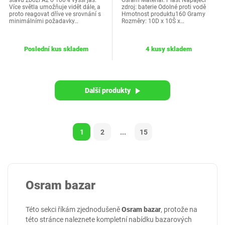
stavu zboží Až o 100% vyšší jas:
Osram Materiál: Plast Napájecí
Více světla umožňuje vidět dále, a
zdroj: baterie Odolné proti vodě
proto reagovat dříve ve srovnání s
Hmotnost produktu160 Gramy
minimálními požadavky…
Rozměry: 10D x 10Š x…
Poslední kus skladem
4 kusy skladem
Další produkty
1
2
...
15
Osram bazar
Této sekci říkám zjednodušeně
Osram bazar
, protože na
této stránce naleznete kompletní nabídku bazarových