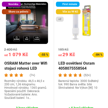
Novinka
First minute
Skoro za polovic
Vše za 99 Kč
+2
2 400 Kč
185 Kč
1 079 Kč
29 Kč
-55 %
-84 %
od
od
OSRAM Matter over Wifi
LED osvětlení Osram
stojací rohová LED
4058075558564
stojací lampa…
(7×)
(52×)
Rozměry výrobku: 46,5 x 46,5 x
Barevná teplota: 3000 Světelný
200 cm; 1,36 kilogramu.
tok: 990 Barva světla: bílá
Hmotnost výrobku: 1365 gramů.
Stmívatelné: Ne Výkon [W]: 10
Speciální použití: Dekorace.
Vyžadované baterie: Ano.
Součástí balení: 1x…
3 kusy skladem
> 5 kusů skladem