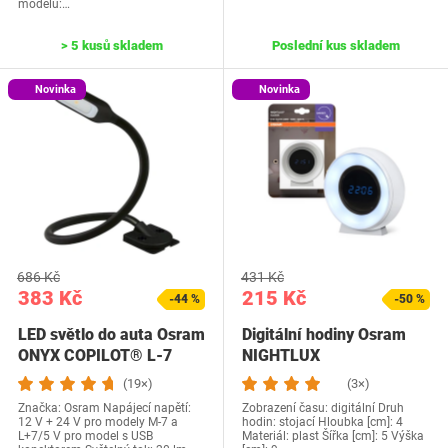
modelu:…
> 5 kusů skladem
Poslední kus skladem
Novinka
Novinka
686 Kč
431 Kč
383 Kč
215 Kč
-44 %
-50 %
LED světlo do auta Osram
Digitální hodiny Osram
ONYX COPILOT® L-7
NIGHTLUX
(19×)
(3×)
Značka: Osram Napájecí napětí:
Zobrazení času: digitální Druh
12 V + 24 V pro modely M-7 a
hodin: stojací Hloubka [cm]: 4
L+7/5 V pro model s USB
Materiál: plast Šířka [cm]: 5 Výška