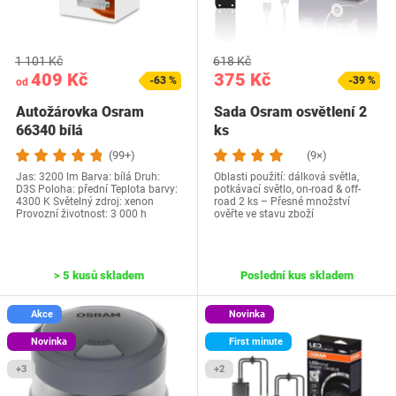
1 101 Kč
618 Kč
409 Kč
375 Kč
-63 %
-39 %
od
Autožárovka Osram
Sada Osram osvětlení 2
66340 bílá
ks
(99+)
(9×)
Jas: 3200 lm Barva: bílá Druh:
Oblasti použití: dálková světla,
D3S Poloha: přední Teplota barvy:
potkávací světlo, on-road & off-
4300 K Světelný zdroj: xenon
road 2 ks – Přesné množství
Provozní životnost: 3 000 h
ověřte ve stavu zboží
> 5 kusů skladem
Poslední kus skladem
Akce
Novinka
Novinka
First minute
+3
+2