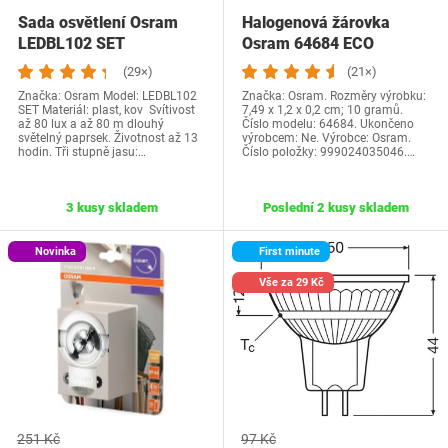
Sada osvětlení Osram
Halogenová žárovka
LEDBL102 SET
Osram 64684 ECO
Haloline ECO
(29×)
(21×)
Značka: Osram Model: ‎LEDBL102
Značka: Osram. Rozměry výrobku:
SET Materiál: plast, kov Svítivost
7,49 x 1,2 x 0,2 cm; 10 gramů.
až 80 lux a až 80 m dlouhý
Číslo modelu: 64684. Ukončeno
světelný paprsek. Životnost až 13
výrobcem: Ne. Výrobce: Osram.
hodin. Tři stupně jasu:…
Číslo položky: 999024035046.…
3 kusy skladem
Poslední 2 kusy skladem
Novinka
First minute
Vše za 29 Kč
251 Kč
97 Kč