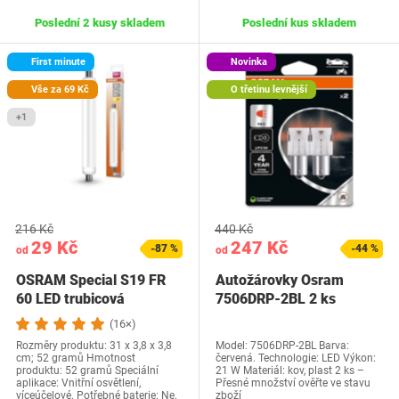
Poslední 2 kusy skladem
Poslední kus skladem
First minute
Novinka
Vše za 69 Kč
O třetinu levnější
+1
216 Kč
440 Kč
29 Kč
247 Kč
-87 %
-44 %
od
od
OSRAM Special S19 FR
Autožárovky Osram
60 LED trubicová
7506DRP-2BL 2 ks
žárovka, lineární,…
(16×)
Rozměry produktu: 31 x 3,8 x 3,8
Model: 7506DRP-2BL Barva:
cm; 52 gramů Hmotnost
červená. Technologie: LED Výkon:
produktu: 52 gramů Speciální
21 W Materiál: kov, plast 2 ks –
aplikace: Vnitřní osvětlení,
Přesné množství ověřte ve stavu
víceúčelové. Potřebné baterie: Ne.
zboží