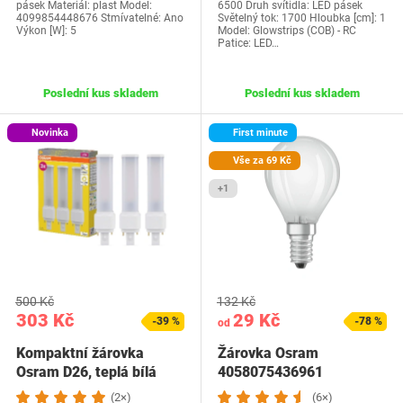
pásek Materiál: plast Model:
6500 Druh svítidla: LED pásek
4099854448676 Stmívatelné: Ano
Světelný tok: 1700 Hloubka [cm]: 1
Výkon [W]: 5
Model: Glowstrips (COB) - RC
Patice: LED…
Poslední kus skladem
Poslední kus skladem
Novinka
First minute
Vše za 69 Kč
+1
500 Kč
132 Kč
303 Kč
29 Kč
-39 %
-78 %
od
Kompaktní žárovka
Žárovka Osram
Osram D26, teplá bílá
4058075436961
(2×)
(6×)