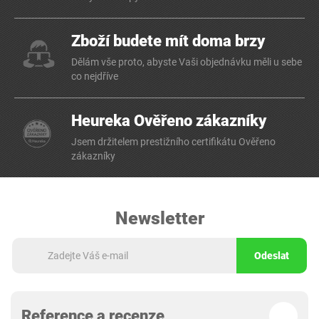
Zboží budete mít doma brzy
Dělám vše proto, abyste Vaši objednávku měli u sebe
co nejdříve
Heureka Ověřeno zákazníky
Jsem držitelem prestižního certifikátu Ověřeno
zákazníky
Newsletter
Odeslat
Reference a recenze