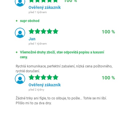
100 %
Ověřený zákazník
před 1 týdnem
supr obchod
100 %
Jan
před 1 týdnem
Všemožné druhy zboží, stav odpovídá popisu a luxusní
ceny.
Rychlá komunikace, perfektní zabalení, nízká cena poštovného,
rychlé doručení.
100 %
Ověřený zákazník
před 2 týdny
Žádné triky ani fígle, to co slibuje, to pošle... Tohle se mi líbí.
Přišlo mi to za dva dny.