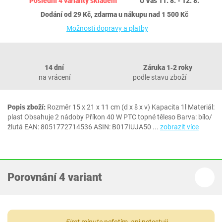
Poslední 4 varianty skladem
U Vás 11. 8. - 12. 8.
Dodání od 29 Kč, zdarma u nákupu nad 1 500 Kč
Možnosti dopravy a platby
14 dní
Záruka 1‐2 roky
na vrácení
podle stavu zboží
Popis zboží:
Rozměr 15 x 21 x 11 cm (d x š x v) Kapacita 1l Materiál:
plast Obsahuje 2 nádoby Příkon 40 W PTC topné těleso Barva: bílo/
žlutá EAN: 8051772714536 ASIN: B017IUJA50
...
zobrazit více
Porovnání 4 variant
First minute
nefotím, ani netestuji.