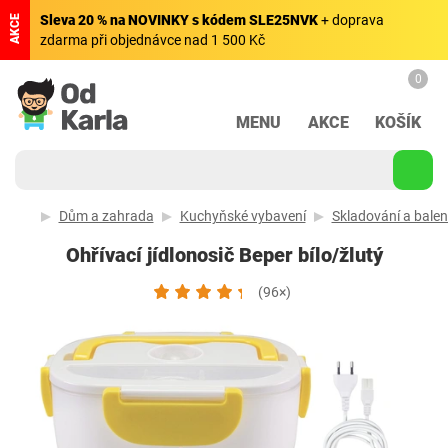
Sleva 20 % na NOVINKY s kódem SLE25NVK
+ doprava
AKCE
zdarma při objednávce nad 1 500 Kč
0
MENU
AKCE
KOŠÍK
Dům a zahrada
Kuchyňské vybavení
Skladování a balen
Ohřívací jídlonosič Beper bílo/žlutý
(96×)