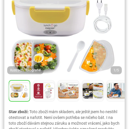
Ilustrační fotografie
1/5
Stav zboží:
Toto zboží mám skladem, ale ještě jsem ho nestihl
otestovat a nafotit. Není ovšem potřeba se ničeho bát. I na
toto zboží dávám stejnou záruku a možnost vrácení, jako bych
zboží otestoval a nafotil. Všechny takto označené produkty