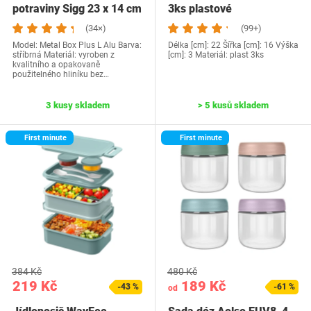
potraviny Sigg 23 x 14 cm
3ks plastové
(34×)
(99+)
Model: Metal Box Plus L Alu Barva:
Délka [cm]: 22 Šířka [cm]: 16 Výška
stříbrná Materiál: vyroben z
[cm]: 3 Materiál: plast 3ks
kvalitního a opakovaně
použitelného hliníku bez…
3 kusy skladem
> 5 kusů skladem
First minute
First minute
384 Kč
480 Kč
219 Kč
189 Kč
-43 %
-61 %
od