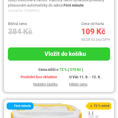
přesouvám automaticky do sekce
First minute
.
(varianta 7628891)
Běžná cena
Cena od Karla
384 Kč
109 Kč
90,08 Kč bez DPH
Vložit do košíku
Cena nižší o
72 %
(
275 Kč
)
Poslední kus skladem
U Vás 11. 8. - 12. 8.
Nabídni částku
Hlídat cenu
First minute
o 72 % méně