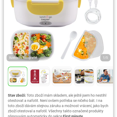
Ilustrační fotografie
1/5
Stav zboží:
Toto zboží mám skladem, ale ještě jsem ho nestihl
otestovat a nafotit. Není ovšem potřeba se ničeho bát. I na
toto zboží dávám stejnou záruku a možnost vrácení, jako bych
zboží otestoval a nafotil. Všechny takto označené produkty
přesouvám automaticky do sekce
First minute
.