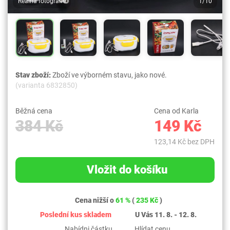
Reálná fotografie
1/10
Stav zboží:
Zboží ve výborném stavu, jako nové.
(varianta 6832850)
Běžná cena
Cena od Karla
384 Kč
149 Kč
123,14 Kč bez DPH
Vložit do košíku
Cena nižší o
61 %
(
235 Kč
)
Poslední kus skladem
U Vás 11. 8. - 12. 8.
Nabídni částku
Hlídat cenu