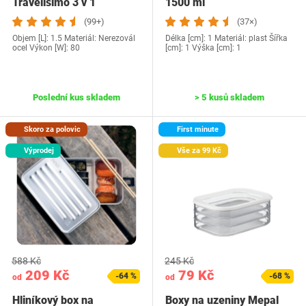
Travelisimo 3 v 1
1500 ml
(99+)
(37×)
Objem [L]: 1.5 Materiál: Nerezovál
Délka [cm]: 1 Materiál: plast Šířka
ocel Výkon [W]: 80
[cm]: 1 Výška [cm]: 1
Poslední kus skladem
> 5 kusů skladem
Skoro za polovic
First minute
Výprodej
Vše za 99 Kč
588 Kč
245 Kč
209 Kč
79 Kč
-64 %
-68 %
od
od
Hliníkový box na
Boxy na uzeniny Mepal