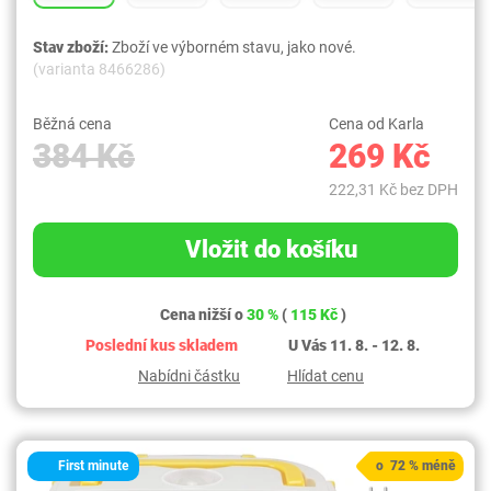
Stav zboží:
Zboží ve výborném stavu, jako nové.
(varianta 8466286)
Běžná cena
Cena od Karla
384 Kč
269 Kč
222,31 Kč bez DPH
Vložit do košíku
Cena nižší o
30 %
(
115 Kč
)
Poslední kus skladem
U Vás 11. 8. - 12. 8.
Nabídni částku
Hlídat cenu
First minute
o 72 % méně