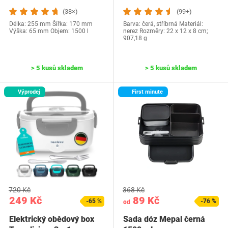
(38×)
(99+)
Délka: 255 mm Šířka: 170 mm
Barva: čerá, stříbrná Materiál:
Výška: 65 mm Objem: 1500 l
nerez Rozměry: ‎22 x 12 x 8 cm;
907,18 g
> 5 kusů skladem
> 5 kusů skladem
Výprodej
First minute
720 Kč
368 Kč
249 Kč
89 Kč
-65 %
-76 %
od
Elektrický obědový box
Sada dóz Mepal černá