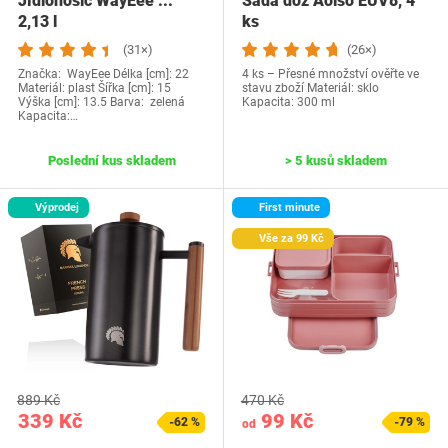
Jídlonosič WayEee ...
Sada dóz Aolso EUV8, 4
2,13 l
ks
(31×)
(26×)
Značka: WayEee Délka [cm]: 22
4 ks – Přesné množství ověřte ve
Materiál: plast Šířka [cm]: 15
stavu zboží Materiál: sklo
Výška [cm]: 13.5 Barva: zelená
Kapacita: 300 ml
Kapacita:…
Poslední kus skladem
> 5 kusů skladem
Výprodej
First minute
Vše za 99 Kč
889 Kč
470 Kč
339 Kč
99 Kč
-62 %
-79 %
od