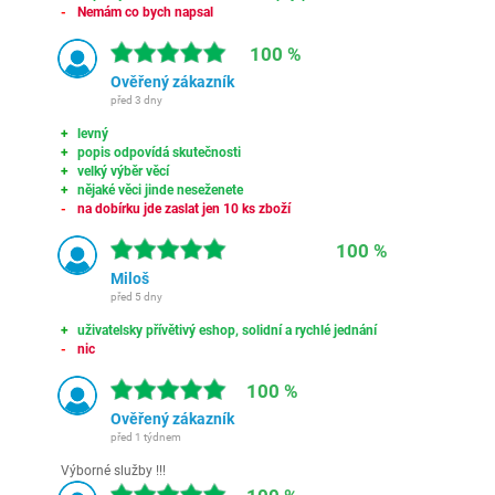
Nemám co bych napsal
100 %
Ověřený zákazník
před 3 dny
levný
popis odpovídá skutečnosti
velký výběr věcí
nějaké věci jinde neseženete
na dobírku jde zaslat jen 10 ks zboží
100 %
Miloš
před 5 dny
uživatelsky přívětivý eshop, solidní a rychlé jednání
nic
100 %
Ověřený zákazník
před 1 týdnem
Výborné služby !!!