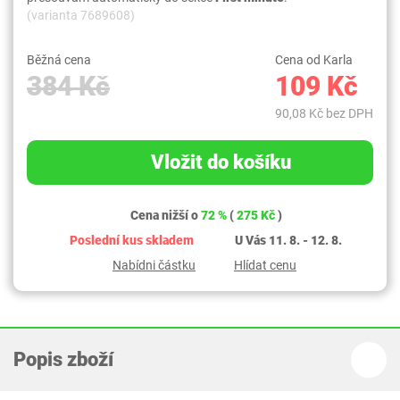
(varianta 7689608)
Běžná cena
Cena od Karla
384 Kč
109 Kč
90,08 Kč bez DPH
Vložit do košíku
Cena nižší o
72 %
(
275 Kč
)
Poslední kus skladem
U Vás 11. 8. - 12. 8.
Nabídni částku
Hlídat cenu
Popis zboží