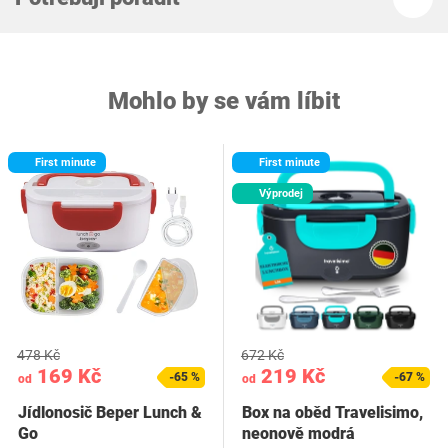
Mohlo by se vám líbit
First minute
First minute
Výprodej
478 Kč
672 Kč
169 Kč
219 Kč
-65 %
-67 %
od
od
Jídlonosič Beper Lunch &
Box na oběd Travelisimo,
Go
neonově modrá