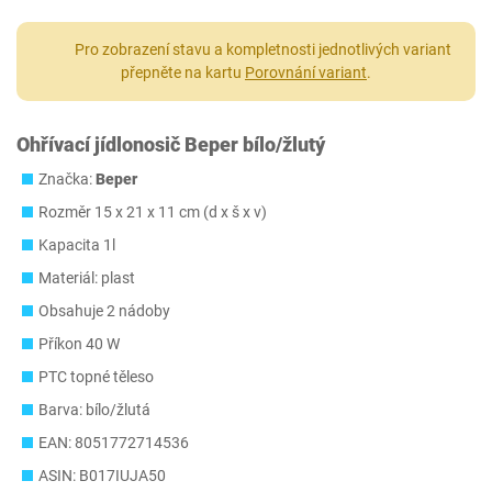
Pro zobrazení stavu a kompletnosti jednotlivých variant
přepněte na kartu
Porovnání variant
.
Ohřívací jídlonosič Beper bílo/žlutý
Značka:
Beper
Rozměr 15 x 21 x 11 cm (d x š x v)
Kapacita 1l
Materiál: plast
Obsahuje 2 nádoby
Příkon 40 W
PTC topné těleso
Barva: bílo/žlutá
EAN: 8051772714536
ASIN: B017IUJA50