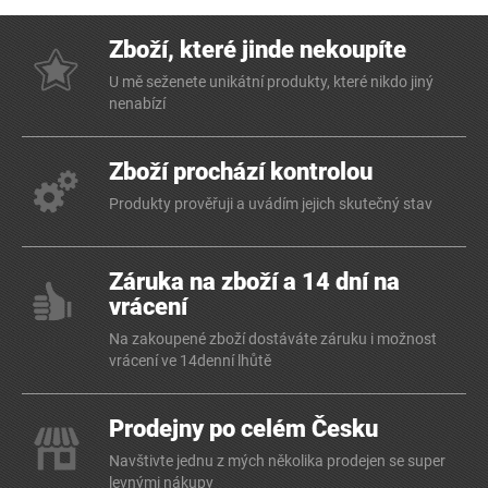
Zboží, které jinde nekoupíte
U mě seženete unikátní produkty, které nikdo jiný
nenabízí
Zboží prochází kontrolou
Produkty prověřuji a uvádím jejich skutečný stav
Záruka na zboží a 14 dní na
vrácení
Na zakoupené zboží dostáváte záruku i možnost
vrácení ve 14denní lhůtě
Prodejny po celém Česku
Navštivte jednu z mých několika prodejen se super
levnými nákupy