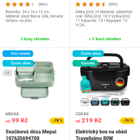
(96×)
(99+)
Rozměry: 24 x 18 x 12 cm
Délka [cm]: 23 Materiál: ušlechtilá
Materiál: plast Barva: bílá, červená
ocel Šířka [cm]: 16.5 Výška [cm]:
Určeno: na jídlo
11 Kapacita: 1,5 l Napájení: 12
V/24…
3 kusy skladem
> 5 kusů skladem
First minute
Čistím sklad
Čistím sklad
Výprodej
+1
459 Kč
720 Kč
99 Kč
219 Kč
-78 %
-70 %
od
od
Svačinová dóza Mepal
Elektrický box na oběd
107635694700
Travelisimo 80W