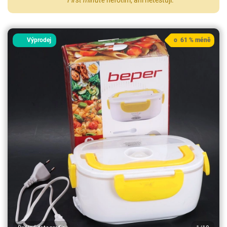
Výprodej
o 61 % méně