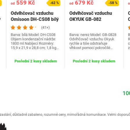
559 Kč
679 Kč
%
-62 %
-58 %
od
od
o
Odvlhčovač vzduchu
Odvlhčovač vzduchu
ý
Omisoon DH-CS08 bílý
OKYUK GB-082
(41×)
Barva: bílá Model: ‎DH-CS08
Barva: nerez Model: ‎GB-0828
B
Objem kondenzační nádrže:
Odvlhčovač vzduchu Okyuk
R
1800 ml Nabíjecí Rozměry:
rychle a tiše odstraňuje
c
15,9 x 21,9 x 28,8 cm; 1,8 kg…
vlhkost pomocí pokročilé…
z
Poslední 2 kusy skladem
Poslední 2 kusy skladem
10
é zaslání, důkladně zabaleno, rozumné ceny, mimořádná komunikace. Velmi doporuč