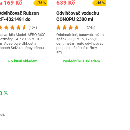
169 Kč
639 Kč
-75 %
-46 %
d
Odvlhčovač Rubson
Odvlhčovač vzduchu
CF-4321491 do
CONOPU 2300 ml
koupelny
(40×)
(74×)
arva: bílá Model: AÉRO 360°
Odnímatelné, časovač, režim
ozměry: 14.7 x 15.2 x 19.7
spánku 30,5 x 15,3 x 22,3
m Absorbuje vlhkost a
centimetrů Tento odvlhčovač
ápach Snižuje přebytečnou…
podporuje 3 různé režimy,
aby…
> 5 kusů skladem
Poslední kus skladem
0 %
uji.