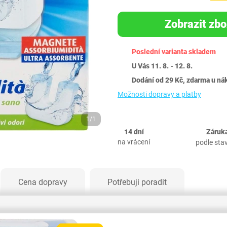
Zobrazit zbo
Poslední varianta skladem
U Vás 11. 8. - 12. 8.
Dodání od 29 Kč, zdarma u ná
Možnosti dopravy a platby
1/1
14 dní
Záruka
na vrácení
podle sta
Cena dopravy
Potřebuji poradit