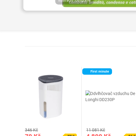
Ilustrační fotografie
First minute
346 Kč
11 081 Kč