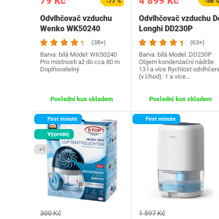
79 Kč
4 899 Kč
-77 %
-56 
Odvlhčovač vzduchu
Odvlhčovač vzduchu D
Wenko WK50240
Longhi DD230P
(38×)
(63×)
Barva: bílá Model: ‎WK50240
Barva: bílá Model: DD230P
Pro místnosti až do cca 80 m
Objem kondenzační nádrže:
Doplňovatelný
13 l a více Rychlost odvlhčen
(v l/hod): 1 a více…
Poslední kus skladem
Poslední kus skladem
First minute
First minute
Výprodej
+1
300 Kč
1 597 Kč