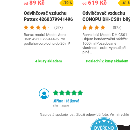
89 Kč
619 Kč
-70 %
-61 
od
od
Odvlhčovač vzduchu
Odvlhčovač vzduchu
Pattex 4260379941496
CONOPU DH-CS01 bíl
Aero
(57×)
(87×)
Barva: modrá Model: Aero
Barva: bílá Model: ‎DH-CS01
360° 4260379941496 Pro
Objem kondenzační nádrže:
podlahovou plochu do 20 m²
1000 ml Požadované
vlastnosti: auto. vypnutí při
plné…
4 kusy skladem
Poslední 2 kusy skladem
Jiřina Hájková
před 1 dnem
Naprostá spokojenost. Zboží odpovídá foto. Velmi rychl