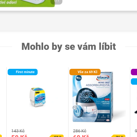
1/1
Mohlo by se vám líbit
First minute
Vše za 69 Kč
143 Kč
286 Kč
9