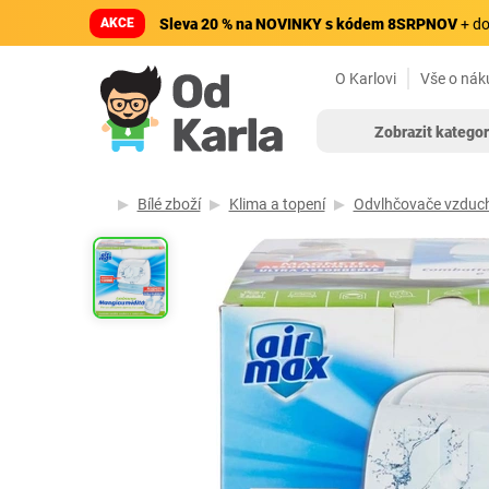
AKCE
Sleva 20 % na NOVINKY s kódem 8SRPNOV
+ do
O Karlovi
Vše o nák
Zobrazit kategor
Bílé zboží
Klima a topení
Odvlhčovače vzduc