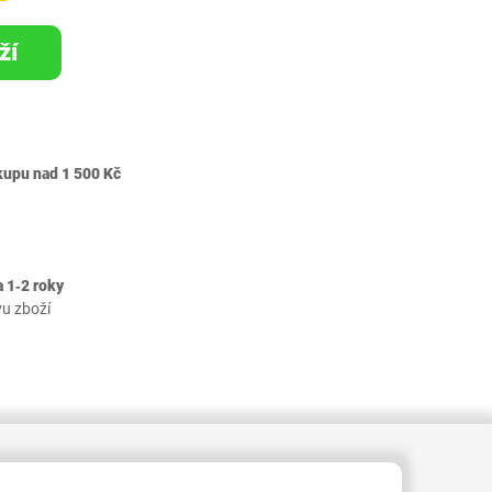
ží
kupu nad 1 500 Kč
 1‐2 roky
vu zboží
RID000005828047