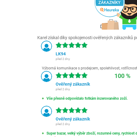
Karel získal díky spokojenosti ověřených zákazníků pr
LK94
před 2 dny
Výborná komunikace s prodejcem, spolehlivost, vstřícnost,
100 %
Ověřený zákazník
před 2 dny
Vše přesně odpovídalo fotkám inzerovaného zoží.
Ověřený zákazník
před 2 dny
Super bazar, velký výběr zboží, rozumné ceny, rychlost d