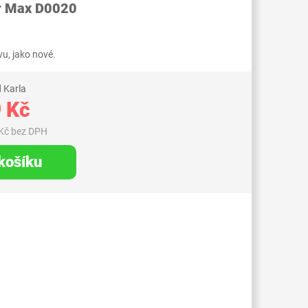
r Max D0020
u, jako nové.
 Karla
 Kč
Kč bez DPH
 košíku