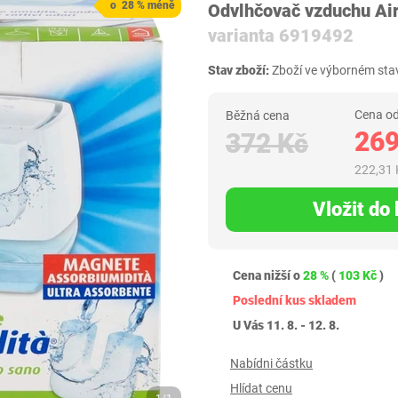
o 28 % méně
Odvlhčovač vzduchu Ai
varianta 6919492
Stav zboží:
Zboží ve výborném stav
Cena od
Běžná cena
269
372 Kč
222,31 
Vložit do
Cena nižší o
28 %
(
103 Kč
)
Poslední kus skladem
U Vás 11. 8. - 12. 8.
Nabídni částku
Hlídat cenu