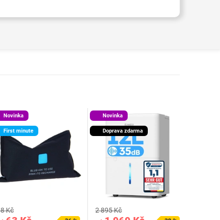
Novinka
Novinka
First minute
Doprava zdarma
8 Kč
2 895 Kč