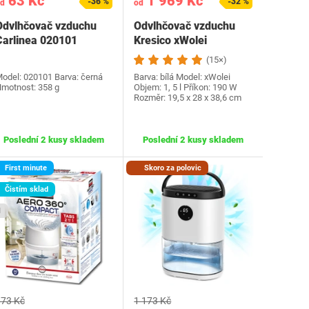
63 Kč
1 969 Kč
-36 %
-32 %
d
od
Odvlhčovač vzduchu
Odvlhčovač vzduchu
Carlinea 020101
Kresico xWolei
(15×)
odel: 020101 Barva: černá
Barva: bílá Model: xWolei
motnost: 358 g
Objem: 1, 5 l Příkon: 190 W
Rozměr: 19,5 x 28 x 38,6 cm
Poslední 2 kusy skladem
Poslední 2 kusy skladem
First minute
Skoro za polovic
Čistím sklad
1
73 Kč
1 173 Kč