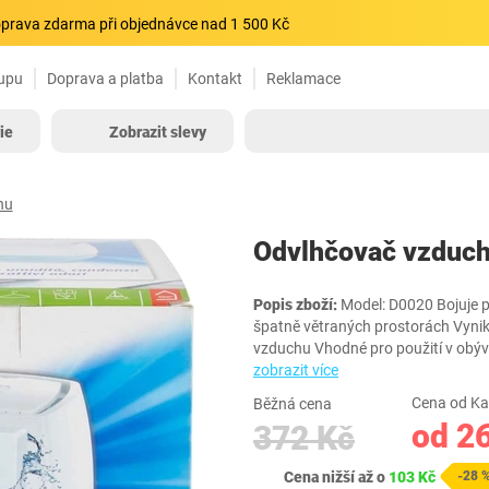
prava zdarma při objednávce nad 1 500 Kč
upu
Doprava a platba
Kontakt
Reklamace
ie
Zobrazit slevy
hu
Odvlhčovač vzduch
Popis zboží:
Model: D0020 Bojuje p
špatně větraných prostorách Vynika
vzduchu Vhodné pro použití v obýv
zobrazit více
Cena od Ka
Běžná cena
od 2
372 Kč
Cena nižší až o
103 Kč
-28 