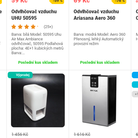
59 Kč
69 Kč
%
-59 %
-76 %
o
e
Odvlhčovač vzduchu
Odvlhčovač vzduchu
UHU 50595
Ariasana Aero 360
(25×)
Barva: bílá Model: 50595 Uhu
Barva: modrá Model: Aero 360
M
Air Max Ambiance
Přenosný, lehký Automatický
H
í
odvlhčovač, 50595 Podlahová
provozní režim
plocha: 4E+1 kubických metrů
Barva:…
Poslední kus skladem
Poslední kus skladem
Výprodej
+
1 456 Kč
1 616 Kč
6