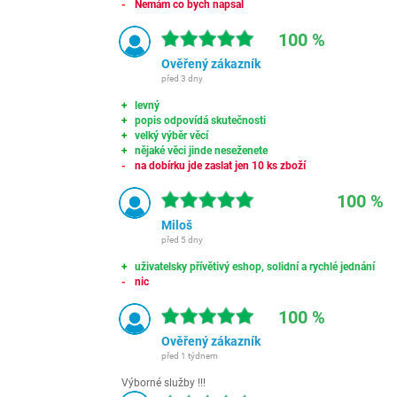
Nemám co bych napsal
100 %
Ověřený zákazník
před 3 dny
levný
popis odpovídá skutečnosti
velký výběr věcí
nějaké věci jinde neseženete
na dobírku jde zaslat jen 10 ks zboží
100 %
Miloš
před 5 dny
uživatelsky přívětivý eshop, solidní a rychlé jednání
nic
100 %
Ověřený zákazník
před 1 týdnem
Výborné služby !!!