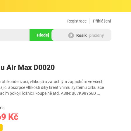
Registrace
Přihlášení
Hledej
Košík
prázdný
0
1624216
u Air Max D0020
roti kondenzaci, vlhkosti a zatuchlým zápachům ve všech
jící absorpce vlhkosti díky kreativnímu systému cirkulace
acím pokoji, ložnici, koupelně atd. ASIN: B07K98Y56D
...
rla
69 Kč
%