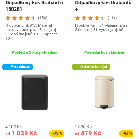
Odpadkový koš Brabantia
Odpadkový koš Brabantia
130281
+
(15×)
(11×)
Hloubka [cm]: 81.5 Materiál:
Hloubka [cm]: 54 Materiál: plast
nerezová ocel, plast Šířka [cm]:
Šířka [cm]: 31 Výška [cm]: 65
31.2 Výška [cm]: 81.5 Kapacita:
60 l…
Poslední 2 kusy skladem
Poslední kus skladem
First minute
O třetinu levnější
4 100 Kč
1 536 Kč
1 039 Kč
879 Kč
-75 %
-43 %
od
od