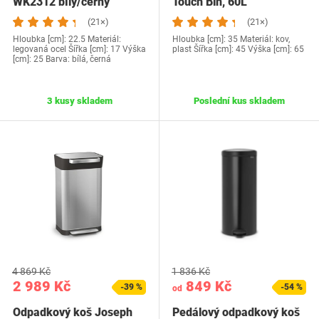
WK2312 bílý/černý
Touch Bin, 60L
(21×)
(21×)
Hloubka [cm]: 22.5 Materiál:
Hloubka [cm]: 35 Materiál: kov,
legovaná ocel Šířka [cm]: 17 Výška
plast Šířka [cm]: 45 Výška [cm]: 65
[cm]: 25 Barva: bílá, černá
3 kusy skladem
Poslední kus skladem
4 869 Kč
1 836 Kč
2 989 Kč
849 Kč
-39 %
-54 %
od
Odpadkový koš Joseph
Pedálový odpadkový koš