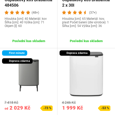
484506
2 x 30l
(48×)
(37×)
Hloubka [cm]: 40 Materiál: kov
Hloubka [cm]: 65 Materiál: kov,
Šířka [cm]: 40 Výška [cm]: 71
plast Počet balení (dle výrobce): 1
Objem [l]: 60
Šířka [cm]: 54 Výška [cm]: 36
Poslední kus skladem
Poslední kus skladem
First minute
Doprava zdarma
Doprava zdarma
7 418 Kč
4 246 Kč
2 029 Kč
1 999 Kč
-73 %
-53 %
od