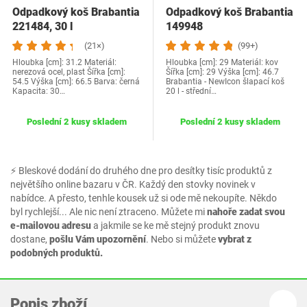
Odpadkový koš Brabantia
Odpadkový koš Brabantia
221484, 30 l
149948
(21×)
(99+)
Hloubka [cm]: 31.2 Materiál:
Hloubka [cm]: 29 Materiál: kov
nerezová ocel, plast Šířka [cm]:
Šířka [cm]: 29 Výška [cm]: 46.7
54.5 Výška [cm]: 66.5 Barva: černá
Brabantia - NewIcon šlapací koš
Kapacita: 30…
20 l - střední…
Poslední 2 kusy skladem
Poslední 2 kusy skladem
⚡ Bleskové dodání do druhého dne pro desítky tisíc produktů z
největšího online bazaru v ČR. Každý den stovky novinek v
nabídce. A přesto, tenhle kousek už si ode mě nekoupíte. Někdo
byl rychlejší... Ale nic není ztraceno. Můžete mi
nahoře zadat svou
e-mailovou adresu
a jakmile se ke mě stejný produkt znovu
dostane,
pošlu Vám upozornění
. Nebo si můžete
vybrat z
podobných produktů.
Popis zboží