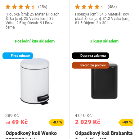
(25×)
(48×)
Hloubka [cm]: 25 Materiál: plech
Hloubka [cm]: 54.5 Materiál: kov,
Šířka [cm]: 25 Výška [cm]: 39
plast Šířka [cm]: 31.2 Výška [cm]:
Váha: 2,5 kg Obsah: 9 l Barva:
81.5 Objem: 2 x 30 l
černá
Poslední kus skladem
3 kusy skladem
First minute
Doprava zdarma
Skoro za polovic
389 Kč
4 010 Kč
49 Kč
2 029 Kč
-87 %
-49 %
od
Odpadkový koš Wenko
Odpadkový koš Brabanita