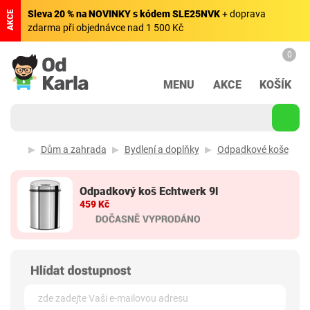
Sleva 20 % na NOVINKY s kódem SLE25NVK
+ doprava
AKCE
zdarma při objednávce nad 1 500 Kč
0
MENU
AKCE
KOŠÍK
Dům a zahrada
Bydlení a doplňky
Odpadkové koše
Odpadkový koš Echtwerk 9l
459 Kč