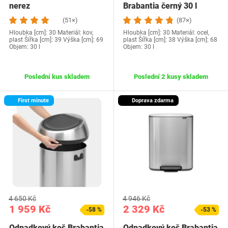
nerez
Brabantia černý 30 l
(51×)
(87×)
Hloubka [cm]: 30 Materiál: kov,
Hloubka [cm]: 30 Materiál: ocel,
plast Šířka [cm]: 39 Výška [cm]: 69
plast Šířka [cm]: 38 Výška [cm]: 68
Objem: 30 l
Objem: 30 l
Poslední kus skladem
Poslední 2 kusy skladem
First minute
Doprava zdarma
4 650 Kč
4 946 Kč
1 959 Kč
2 329 Kč
-58 %
-53 %
Odpadkový koš Brabantia
Odpadkový koš Brabantia