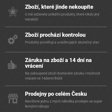
Zboží, které jinde nekoupíte
U mě seženete unikátní produkty, které nikdo jiný
nenabízí
Zboží prochází kontrolou
Produkty prověřuji a uvádím jejich skutečný stav
Záruka na zboží a 14 dní na
vrácení
Na zakoupené zboží dostáváte záruku i možnost
vrácení ve 14denní lhůtě
Prodejny po celém Česku
Navštivte jednu z mých několika prodejen se super
levnými nákupy