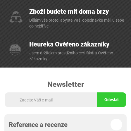
Zboží budete mít doma brzy
Dělám vše proto, abyste Vaši objednávku měli u sebe
co nejdříve
Heureka Ověřeno zákazníky
Jsem držitelem prestižního certifikátu Ověřeno
zákazníky
Newsletter
Odeslat
Reference a recenze