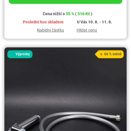
Cena nižší o
55 %
(
516 Kč
)
Poslední kus skladem
U Vás 10. 8. - 11. 8.
Nabídni částku
Hlídat cenu
Výprodej
o 66 % méně