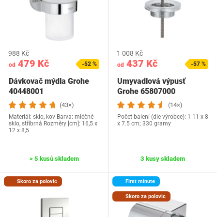
988 Kč
1 008 Kč
479 Kč
437 Kč
-52 %
-57 %
od
od
Dávkovač mýdla Grohe
Umyvadlová výpusť
40448001
Grohe 65807000
(43×)
(14×)
Materiál: sklo, kov Barva: mléčné
Počet balení (dle výrobce): 1 11 x 8
sklo, stříbrná Rozměry [cm]: 16,5 x
x 7.5 cm; 330 gramy
12 x 8,5
> 5 kusů skladem
3 kusy skladem
Skoro za polovic
First minute
Skoro za polovic