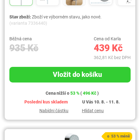
Stav zboží:
Zboží ve výborném stavu, jako nové.
(varianta 7336440)
Běžná cena
Cena od Karla
935 Kč
439 Kč
362,81 Kč bez DPH
Vložit do košíku
Cena nižší o
53 %
(
496 Kč
)
Poslední kus skladem
U Vás 10. 8. - 11. 8.
Nabídni částku
Hlídat cenu
o 53 % méně