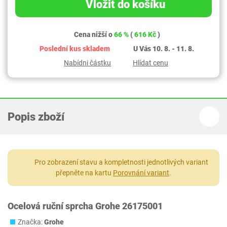
Vložit do košíku
Cena nižší o
66 %
(
616 Kč
)
Poslední kus skladem
U Vás 10. 8. - 11. 8.
Nabídni částku
Hlídat cenu
Popis zboží
Pro zobrazení stavu a kompletnosti jednotlivých variant
přepněte na kartu
Porovnání variant
.
Ocelová ruční sprcha Grohe 26175001
Značka:
Grohe