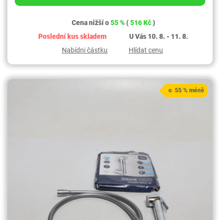
Cena nižší o
55 %
(
516 Kč
)
Poslední kus skladem
U Vás 10. 8. - 11. 8.
Nabídni částku
Hlídat cenu
o 55 % méně