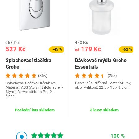
963 Kč
470 Kč
527 Kč
179 Kč
-45 %
-62 %
od
Splachovací tlačítka
Dávkovač mýdla Grohe
Grohe
Essentials
(35×)
(25×)
Splachovaí tlačítko Určení: wc
Barva: bílá, stříbrná Materiál: kov,
Materiál: ABS (Acrylnitril-Butadien-
sklo Velikost: 22.5 x 15 x 8.5 cm
Styrol) Barva: stříbrná Pro 2-
činné…
Poslední kus skladem
3 kusy skladem
100 %