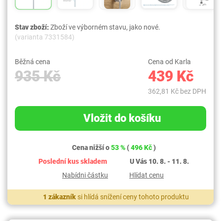
Stav zboží:
Zboží ve výborném stavu, jako nové.
(varianta 7331584)
Běžná cena
Cena od Karla
935 Kč
439 Kč
362,81 Kč bez DPH
Vložit do košíku
Cena nižší o
53 %
(
496 Kč
)
Poslední kus skladem
U Vás 10. 8. - 11. 8.
Nabídni částku
Hlídat cenu
1 zákazník
si hlídá snížení ceny tohoto produktu