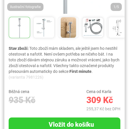
Ilustrační fotografie
1/5
Stav zboží:
Toto zboží mám skladem, ale ještě jsem ho nestihl
otestovat a nafotit. Není ovšem potřeba se ničeho bát. I na
toto zboží dávám stejnou záruku a možnost vrácení, jako bych
zboží otestoval a nafotil. Všechny takto označené produkty
přesouvám automaticky do sekce
First minute
.
(varianta 7981226)
Běžná cena
Cena od Karla
935 Kč
309 Kč
255,37 Kč bez DPH
Vložit do košíku