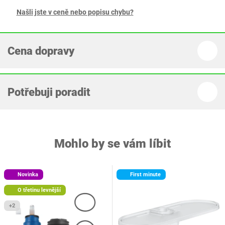
Našli jste v ceně nebo popisu chybu?
Cena dopravy
Potřebuji poradit
Mohlo by se vám líbit
Novinka
First minute
O třetinu levnější
+2