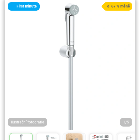
First minute
o 67 % méně
Ilustrační fotografie
1/5