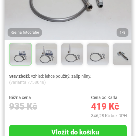
Reálná fotografie
1/8
Stav zboží:
vzhled: lehce použitý. zašpiněny.
(varianta 7758048)
Běžná cena
Cena od Karla
935 Kč
419 Kč
346,28 Kč bez DPH
Vložit do košíku