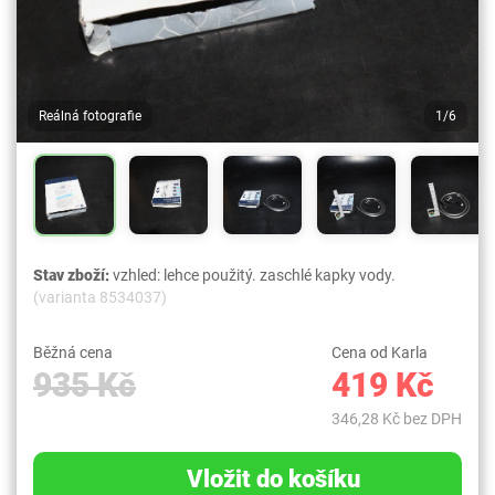
Reálná fotografie
1/6
Stav zboží:
vzhled: lehce použitý. zaschlé kapky vody.
(varianta 8534037)
Běžná cena
Cena od Karla
935 Kč
419 Kč
346,28 Kč bez DPH
Vložit do košíku