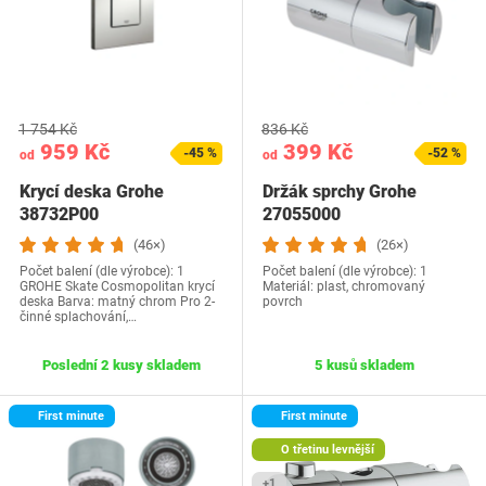
1 754 Kč
836 Kč
959 Kč
399 Kč
-45 %
-52 %
od
od
Krycí deska Grohe
Držák sprchy Grohe
38732P00
27055000
(46×)
(26×)
Počet balení (dle výrobce): 1
Počet balení (dle výrobce): 1
GROHE Skate Cosmopolitan krycí
Materiál: plast, chromovaný
deska Barva: matný chrom Pro 2-
povrch
činné splachování,…
Poslední 2 kusy skladem
5 kusů skladem
First minute
First minute
O třetinu levnější
+1