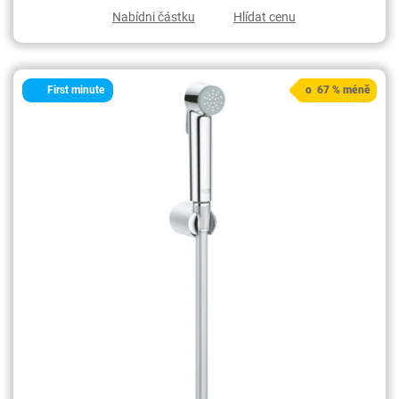
Nabídni částku
Hlídat cenu
First minute
o 67 % méně