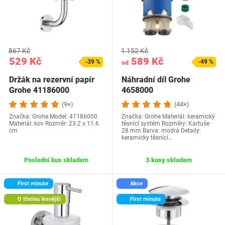
867 Kč
1 152 Kč
529 Kč
589 Kč
-39 %
-49 %
od
Držák na rezervní papír
Náhradní díl Grohe
Grohe 41186000
4658000
(9×)
(44×)
Značka: Grohe Model: 41186000
Značka: Grohe Materiál: keramický
Materiál: kov Rozměr: 23.2 x 11.6
těsnící systém Rozměry: Kartuše
cm
28 mm Barva: modrá Detaily:
keramicky těsnící…
Poslední kus skladem
3 kusy skladem
First minute
Akce
O třetinu levnější
First minute