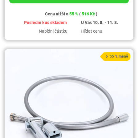
Cena nižší o
55 %
(
516 Kč
)
Poslední kus skladem
U Vás 10. 8. - 11. 8.
Nabídni částku
Hlídat cenu
o 55 % méně