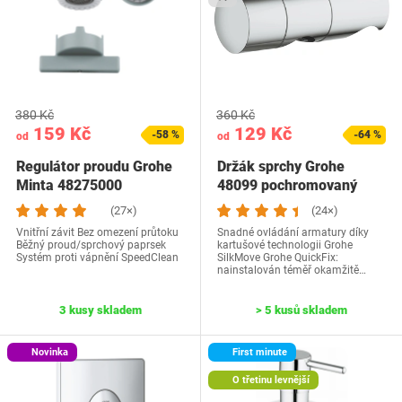
380 Kč
360 Kč
159 Kč
129 Kč
-58 %
-64 %
od
od
Regulátor proudu Grohe
Držák sprchy Grohe
Minta 48275000
48099 pochromovaný
(27×)
(24×)
Vnitřní závit Bez omezení průtoku
Snadné ovládání armatury díky
Běžný proud/sprchový paprsek
kartušové technologii Grohe
Systém proti vápnění SpeedClean
SilkMove Grohe QuickFix:
nainstalován téměř okamžitě…
3 kusy skladem
> 5 kusů skladem
Novinka
First minute
O třetinu levnější