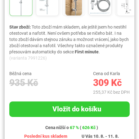
Stav zboží:
Toto zboží mám skladem, ale ještě jsem ho nestihl
otestovat a nafotit. Není ovšem potřeba se ničeho bát. I na
toto zboží dávám stejnou záruku a možnost vrácení, jako bych
zboží otestoval a nafotil. Všechny takto označené produkty
přesouvám automaticky do sekce
First minute
.
(varianta 7991226)
Běžná cena
Cena od Karla
935 Kč
309 Kč
255,37 Kč bez DPH
Vložit do košíku
Cena nižší o
67 %
(
626 Kč
)
Poslední kus skladem
U Vás 10. 8. - 11. 8.