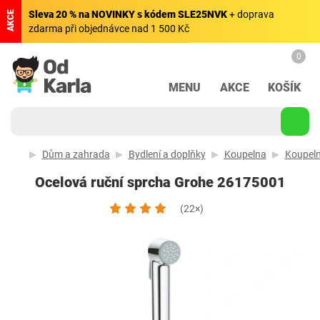
Sleva 20 % na NOVINKY s kódem SLE25NVK
+ doprava
AKCE
zdarma při objednávce nad 1 500 Kč
0
MENU
AKCE
KOŠÍK
Dům a zahrada
Bydlení a doplňky
Koupelna
Koupeln
Ocelová ruční sprcha Grohe 26175001
(22×)