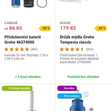
1 036 Kč
310 Kč
86 Kč
179 Kč
-92 %
-42 %
od
Příslušenství baterií
Držák mýdla Grohe
Grohe 46374000
Tempesta classic
(44×)
(33×)
Kartuše: 35 mm Rozměry: ‎7.59 x
Počet balení (dle výrobce): 1
7.49 x 5.08 cm
Polička do koupelny Materiál:
plast Model: 27596000
> 5 kusů skladem
Poslední kus skladem
O třetinu levnější
Novinka
First minute