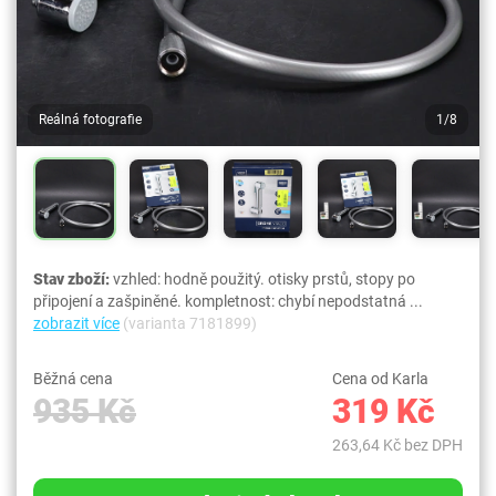
Reálná fotografie
1/8
Stav zboží:
vzhled: hodně použitý. otisky prstů, stopy po
připojení a zašpiněné. kompletnost: chybí nepodstatná ...
zobrazit více
(varianta 7181899)
Běžná cena
Cena od Karla
935 Kč
319 Kč
263,64 Kč bez DPH