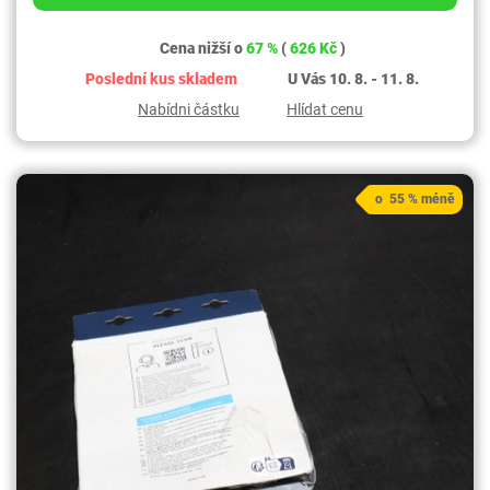
Cena nižší o
67 %
(
626 Kč
)
Poslední kus skladem
U Vás 10. 8. - 11. 8.
Nabídni částku
Hlídat cenu
o 55 % méně