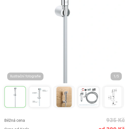
Ilustrační fotografie
1/5
935 Kč
Běžná cena