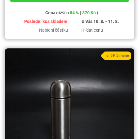
Cena nižší o
84 %
(
370 Kč
)
Poslední kus skladem
U Vás 10. 8. - 11. 8.
Nabídni částku
Hlídat cenu
o 59 % méně