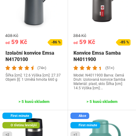
408 Kč
384 Kč
59 Kč
59 Kč
-86 %
-85 %
od
od
Izolační konvice Emsa
Konvice Emsa Samba
N4170100
N4011900
(74×)
(51×)
Šířka [cm]: 12.6 Výška [cm]: 27.37
Model: N4011900 Barva: černá
Objem [l]: 1 ‎Umělá hmota ‎660 g
Druh: izolovaná konvice Samba
Materiál: plast, sklo Šířka [cm]:
14.5 Výška [cm]:…
> 5 kusů skladem
> 5 kusů skladem
First minute
Akce
O třetinu levnější
First minute
+2
+1