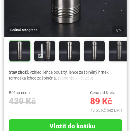
Reálná fotografie
1/6
Stav zboží:
vzhled: lehce použitý. lehce zašpiněný hrnek,
termoska lehce zašpiněná.
(varianta 7157233)
Běžná cena
Cena od Karla
439 Kč
89 Kč
73,55 Kč bez DPH
Vložit do košíku