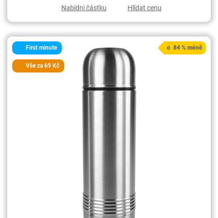
Nabídni částku
Hlídat cenu
First minute
o 84 % méně
Vše za 69 Kč