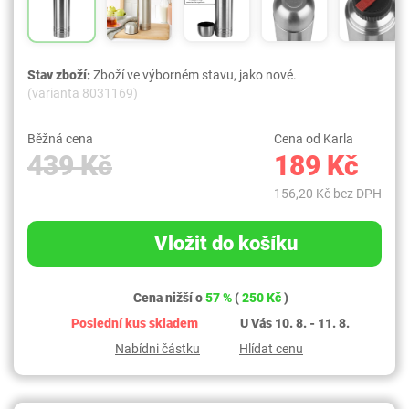
Stav zboží:
Zboží ve výborném stavu, jako nové.
(varianta 8031169)
Běžná cena
Cena od Karla
439 Kč
189 Kč
156,20 Kč bez DPH
Vložit do košíku
Cena nižší o
57 %
(
250 Kč
)
Poslední kus skladem
U Vás 10. 8. - 11. 8.
Nabídni částku
Hlídat cenu