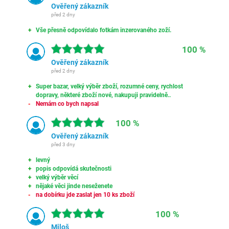
Ověřený zákazník
před 2 dny
Vše přesně odpovídalo fotkám inzerovaného zoží.
100 %
Ověřený zákazník
před 2 dny
Super bazar, velký výběr zboží, rozumné ceny, rychlost
dopravy, některé zboží nové, nakupuji pravidelně..
Nemám co bych napsal
100 %
Ověřený zákazník
před 3 dny
levný
popis odpovídá skutečnosti
velký výběr věcí
nějaké věci jinde neseženete
na dobírku jde zaslat jen 10 ks zboží
100 %
Miloš