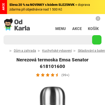
Sleva 20 % na NOVINKY s kódem SLE25NVK
+ doprava
AKCE
zdarma při objednávce nad 1 500 Kč
0
MENU
AKCE
KOŠÍK
Dům a zahrada
Kuchyňské vybavení
Skladování a balen
Nerezová termoska Emsa Senator
618101600
(99+)