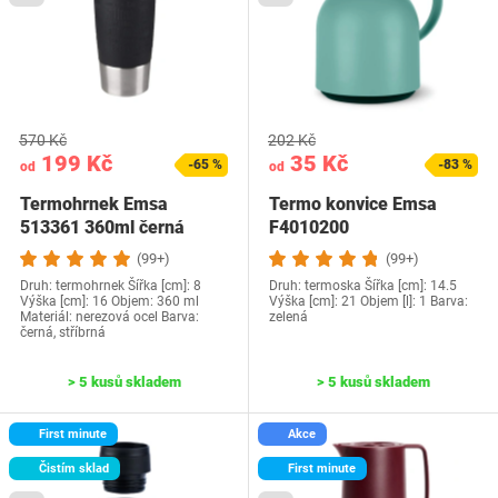
570 Kč
202 Kč
199 Kč
35 Kč
-65 %
-83 %
od
od
Termohrnek Emsa
Termo konvice Emsa
513361 360ml černá
F4010200
(99+)
(99+)
Druh: termohrnek Šířka [cm]: 8
Druh: termoska Šířka [cm]: 14.5
Výška [cm]: 16 Objem: 360 ml
Výška [cm]: 21 Objem [l]: 1 Barva:
Materiál: nerezová ocel Barva:
zelená
černá, stříbrná
> 5 kusů skladem
> 5 kusů skladem
First minute
Akce
Čistím sklad
First minute