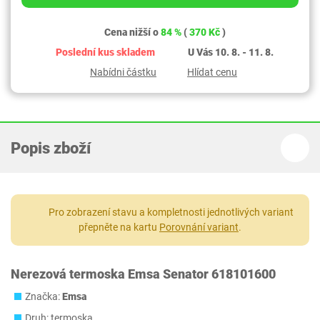
Cena nižší o
84 %
(
370 Kč
)
Poslední kus skladem
U Vás 10. 8. - 11. 8.
Nabídni částku
Hlídat cenu
Popis zboží
Pro zobrazení stavu a kompletnosti jednotlivých variant
přepněte na kartu
Porovnání variant
.
Nerezová termoska Emsa Senator 618101600
Značka:
Emsa
Druh: termoska