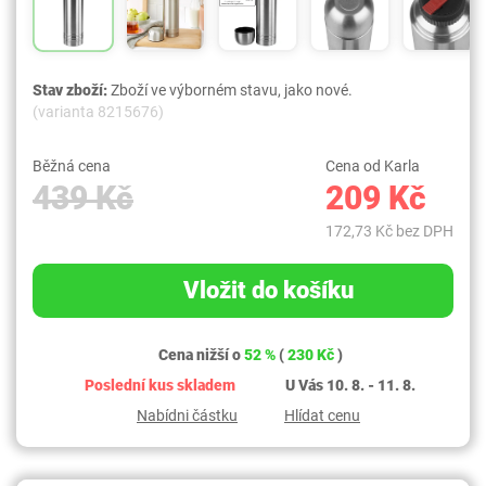
Stav zboží:
Zboží ve výborném stavu, jako nové.
(varianta 8215676)
Běžná cena
Cena od Karla
439 Kč
209 Kč
172,73 Kč bez DPH
Vložit do košíku
Cena nižší o
52 %
(
230 Kč
)
Poslední kus skladem
U Vás 10. 8. - 11. 8.
Nabídni částku
Hlídat cenu