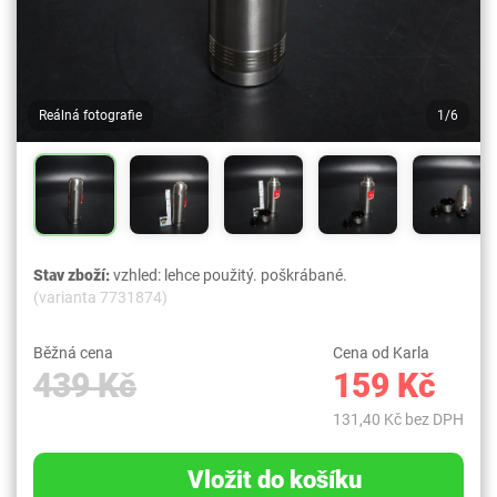
Reálná fotografie
1/6
Stav zboží:
vzhled: lehce použitý. poškrábané.
(varianta 7731874)
Běžná cena
Cena od Karla
439 Kč
159 Kč
131,40 Kč bez DPH
Vložit do košíku