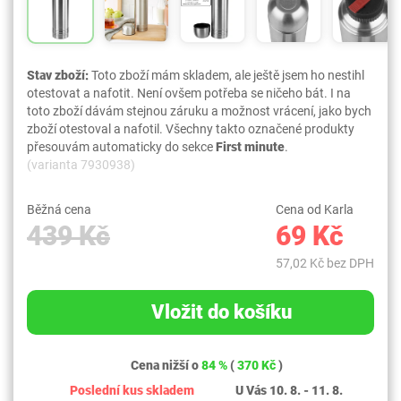
Stav zboží:
Toto zboží mám skladem, ale ještě jsem ho nestihl
otestovat a nafotit. Není ovšem potřeba se ničeho bát. I na
toto zboží dávám stejnou záruku a možnost vrácení, jako bych
zboží otestoval a nafotil. Všechny takto označené produkty
přesouvám automaticky do sekce
First minute
.
(varianta 7930938)
Běžná cena
Cena od Karla
439 Kč
69 Kč
57,02 Kč bez DPH
Vložit do košíku
Cena nižší o
84 %
(
370 Kč
)
Poslední kus skladem
U Vás 10. 8. - 11. 8.