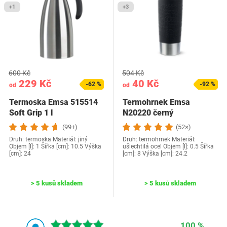
+1
+3
600 Kč
504 Kč
229 Kč
40 Kč
-62 %
-92 %
od
od
Termoska Emsa 515514
Termohrnek Emsa
Soft Grip 1 l
N20220 černý
(99+)
(52×)
Druh: termoska Materiál: jiný
Druh: termohrnek Materiál:
Objem [l]: 1 Šířka [cm]: 10.5 Výška
ušlechtilá ocel Objem [l]: 0.5 Šířka
[cm]: 24
[cm]: 8 Výška [cm]: 24.2
> 5 kusů skladem
> 5 kusů skladem
100 %