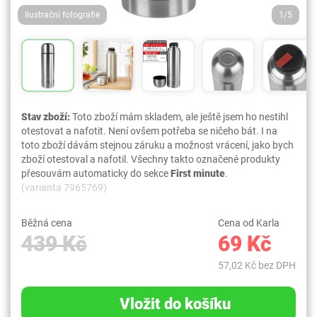
Ilustrační fotografie
1/5
Stav zboží:
Toto zboží mám skladem, ale ještě jsem ho nestihl
otestovat a nafotit. Není ovšem potřeba se ničeho bát. I na
toto zboží dávám stejnou záruku a možnost vrácení, jako bych
zboží otestoval a nafotil. Všechny takto označené produkty
přesouvám automaticky do sekce
First minute
.
(varianta 7965769)
Běžná cena
Cena od Karla
439 Kč
69 Kč
57,02 Kč bez DPH
Vložit do košíku