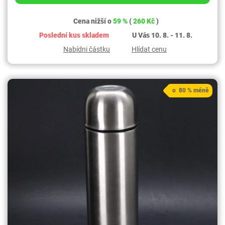
Cena nižší o
59 %
(
260 Kč
)
Poslední kus skladem
U Vás 10. 8. - 11. 8.
Nabídni částku
Hlídat cenu
o 80 % méně