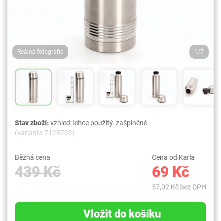
Reálná fotografie
1/7
Stav zboží:
vzhled: lehce použitý. zašpiněné.
(varianta 7128703)
Běžná cena
Cena od Karla
439 Kč
69 Kč
57,02 Kč bez DPH
Vložit do košíku