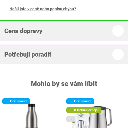
Našli jste v ceně nebo popisu chybu?
Cena dopravy
Potřebuji poradit
Mohlo by se vám líbit
First minute
First minute
O třetinu levnější
+1