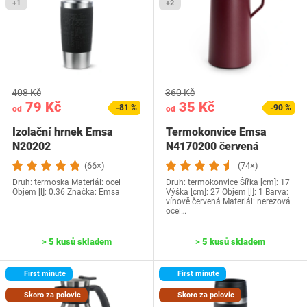
+1
+2
408 Kč
360 Kč
79 Kč
35 Kč
-81 %
-90 %
od
od
Izolační hrnek Emsa
Termokonvice Emsa
N20202
N4170200 červená
(66×)
(74×)
Druh: termoska Materiál: ocel
Druh: termokonvice Šířka [cm]: 17
Objem [l]: 0.36 Značka: Emsa
Výška [cm]: 27 Objem [l]: 1 Barva:
vínově červená Materiál: nerezová
ocel…
> 5 kusů skladem
> 5 kusů skladem
First minute
First minute
Skoro za polovic
Skoro za polovic