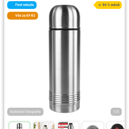
First minute
o 84 % méně
Vše za 69 Kč
Ilustrační fotografie
1/5