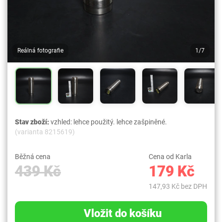
Reálná fotografie
1/7
Stav zboží:
vzhled: lehce použitý. lehce zašpiněné.
(varianta 8215619)
Běžná cena
Cena od Karla
439 Kč
179 Kč
147,93 Kč bez DPH
Vložit do košíku