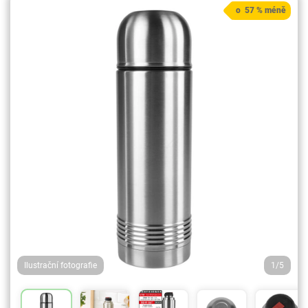
o 57 % méně
Ilustrační fotografie
1/5