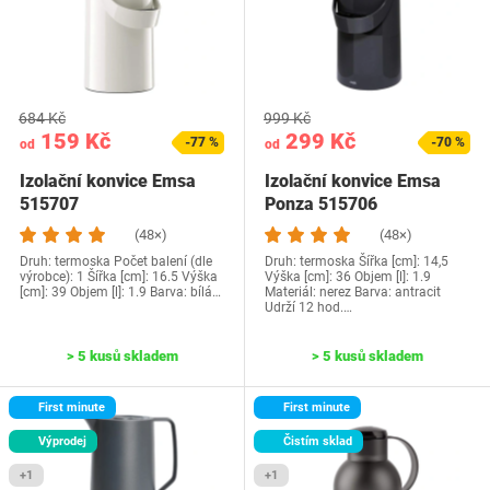
684 Kč
999 Kč
159 Kč
299 Kč
-77 %
-70 %
od
od
Izolační konvice Emsa
Izolační konvice Emsa
515707
Ponza 515706
(48×)
(48×)
Druh: termoska Počet balení (dle
Druh: termoska Šířka [cm]: 14,5
výrobce): 1 Šířka [cm]: 16.5 Výška
Výška [cm]: 36 Objem [l]: 1.9
[cm]: 39 Objem [l]: 1.9 Barva: bílá…
Materiál: nerez Barva: antracit
Udrží 12 hod.…
> 5 kusů skladem
> 5 kusů skladem
First minute
First minute
Výprodej
Čistím sklad
+1
+1