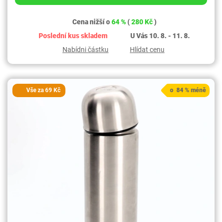
Cena nižší o
64 %
(
280 Kč
)
Poslední kus skladem
U Vás 10. 8. - 11. 8.
Nabídni částku
Hlídat cenu
Vše za 69 Kč
o 84 % méně