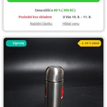
Cena nižší o
80 %
(
350 Kč
)
Poslední kus skladem
U Vás 10. 8. - 11. 8.
Nabídni částku
Hlídat cenu
Výprodej
o 64 % méně