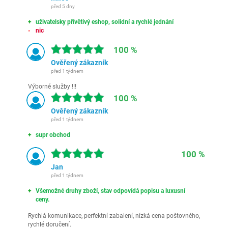
před 5 dny
uživatelsky přívětivý eshop, solidní a rychlé jednání
nic
100 %
Ověřený zákazník
před 1 týdnem
Výborné služby !!!
100 %
Ověřený zákazník
před 1 týdnem
supr obchod
100 %
Jan
před 1 týdnem
Všemožné druhy zboží, stav odpovídá popisu a luxusní
ceny.
Rychlá komunikace, perfektní zabalení, nízká cena poštovného,
rychlé doručení.