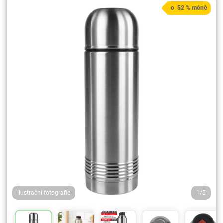
o 52 % méně
Ilustrační fotografie
1/5