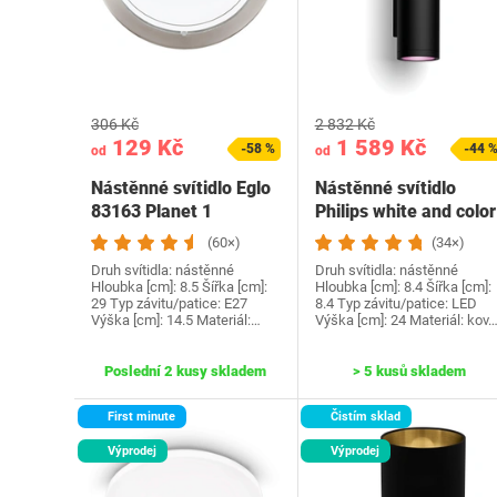
306 Kč
2 832 Kč
129 Kč
1 589 Kč
-58 %
-44 
od
od
Nástěnné svítidlo Eglo
Nástěnné svítidlo
83163 Planet 1
Philips white and color
(60×)
(34×)
Druh svítidla: nástěnné
Druh svítidla: nástěnné
Hloubka [cm]: 8.5 Šířka [cm]:
Hloubka [cm]: 8.4 Šířka [cm]:
29 Typ závitu/patice: E27
8.4 Typ závitu/patice: LED
Výška [cm]: 14.5 Materiál:…
Výška [cm]: 24 Materiál: kov
Poslední 2 kusy skladem
> 5 kusů skladem
First minute
Čistím sklad
Výprodej
Výprodej