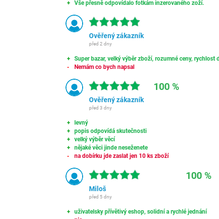
Vše přesně odpovídalo fotkám inzerovaného zoží.
Ověřený zákazník
před 2 dny
Super bazar, velký výběr zboží, rozumné ceny, rychlost d
Nemám co bych napsal
100 %
Ověřený zákazník
před 3 dny
levný
popis odpovídá skutečnosti
velký výběr věcí
nějaké věci jinde neseženete
na dobírku jde zaslat jen 10 ks zboží
100 %
Miloš
před 5 dny
uživatelsky přívětivý eshop, solidní a rychlé jednání