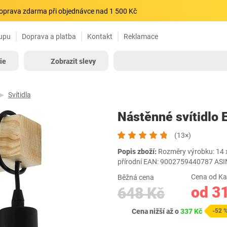
oprava zdarma při objednávce nad 1 500 Kč
upu
Doprava a platba
Kontakt
Reklamace
ie
Zobrazit slevy
Svítidla
Nástěnné svítidlo 
(13×)
Popis zboží:
Rozměry výrobku: 14 x 
přírodní EAN: 9002759440787 A
Cena od Ka
Běžná cena
od 3
648 Kč
Cena nižší až o
337 Kč
-52 