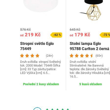
576 Kč
645 Kč
219 Kč
179 Kč
-62 %
-72 
od
od
Stropní světlo Eglo
Stolní lampa Eglo
75449
95788 Carlton 2 černá
(24×)
(65×)
Druh svítidla: stropní Světelný
Druh svítidla: stolní
tok: 2000 Model: 75449 Šířka
Stmívatelné: Ne Barevná
[cm]: 33 Typ závitu/patice:
teplota: dle žárovky Světelný
LED Výška [cm]: 6.5…
tok: dle žárovky Hloubka [cm]
16.5…
Poslední 2 kusy skladem
5 kusů skladem