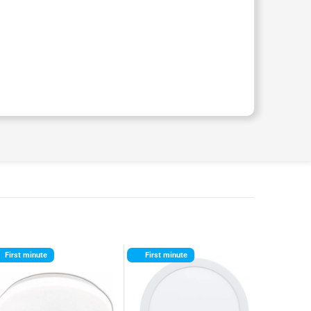
First minute
First minute