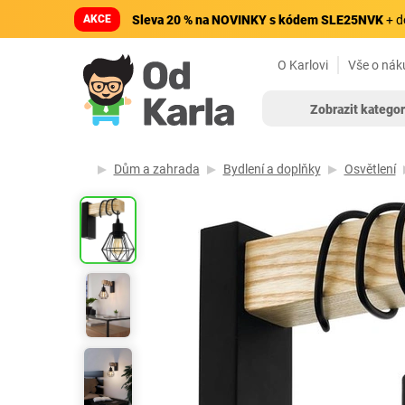
AKCE
Sleva 20 % na NOVINKY s kódem SLE25NVK
+ d
O Karlovi
Vše o nák
Zobrazit kategor
Dům a zahrada
Bydlení a doplňky
Osvětlení