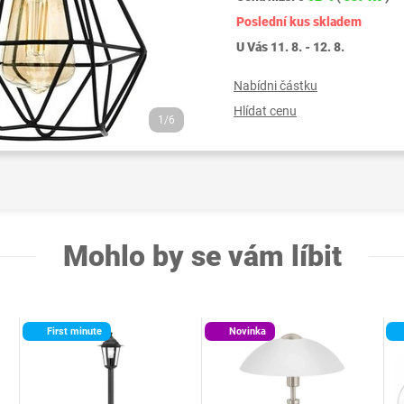
Poslední kus skladem
U Vás 11. 8. - 12. 8.
Nabídni částku
Hlídat cenu
1/6
Mohlo by se vám líbit
First minute
Novinka