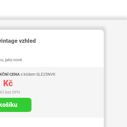
RID000007701164
vintage vzhled
u, jako nové.
KČNÍ CENA
s kódem SLE25NVK
 Kč
 Kč bez DPH
 košíku