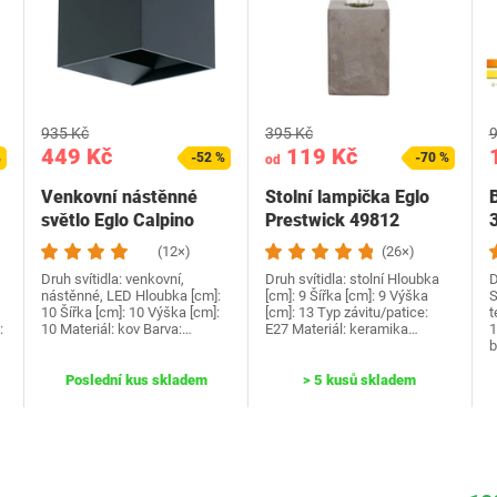
935 Kč
395 Kč
9
449 Kč
119 Kč
%
-52 %
-70 %
od
Venkovní nástěnné
Stolní lampička Eglo
B
světlo Eglo Calpino
Prestwick 49812
97242
(12×)
(26×)
Druh svítidla: venkovní,
Druh svítidla: stolní Hloubka
D
nástěnné, LED Hloubka [cm]:
[cm]: 9 Šířka [cm]: 9 Výška
S
10 Šířka [cm]: 10 Výška [cm]:
[cm]: 13 Typ závitu/patice:
t
:
10 Materiál: kov Barva:…
E27 Materiál: keramika…
1
b
Poslední kus skladem
> 5 kusů skladem