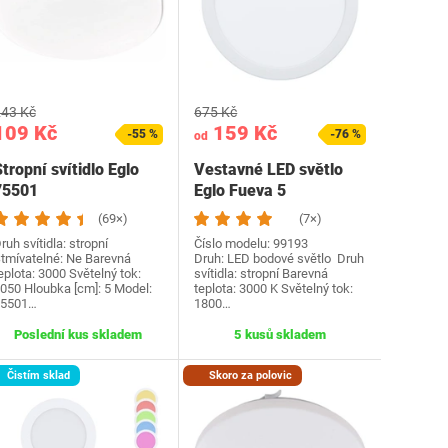
43 Kč
675 Kč
109 Kč
159 Kč
-55 %
-76 %
od
tropní svítidlo Eglo
Vestavné LED světlo
75501
Eglo Fueva 5
(69×)
(7×)
ruh svítidla: stropní
Číslo modelu: 99193
tmívatelné: Ne Barevná
Druh: LED bodové světlo Druh
eplota: 3000 Světelný tok:
svítidla: stropní Barevná
050 Hloubka [cm]: 5 Model:
teplota: 3000 K Světelný tok:
75501…
1800…
Poslední kus skladem
5 kusů skladem
Čistím sklad
Skoro za polovic