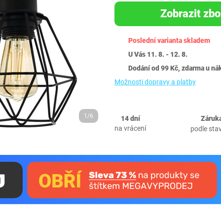
Zobrazit zbo
Poslední varianta skladem
U Vás 11. 8. - 12. 8.
Dodání od 99 Kč, zdarma u ná
Možnosti dopravy a platby
1/6
14 dní
Záruka
na vrácení
podle sta