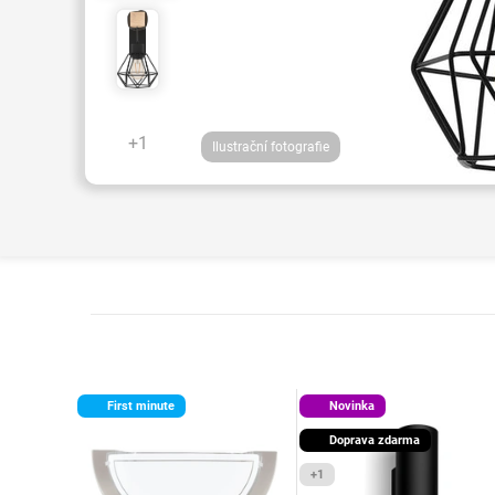
+1
Ilustrační fotografie
First minute
Novinka
Doprava zdarma
+1