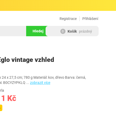
Registrace
Přihlášení
Hledej
Košík
prázdný
0
1531352
Eglo vintage vzhled
24 x 27,5 cm; 780 g Materiál: kov, dřevo Barva: černá,
SIN: B0CYZYPKLQ
...
zobrazit více
rla
11 Kč
%