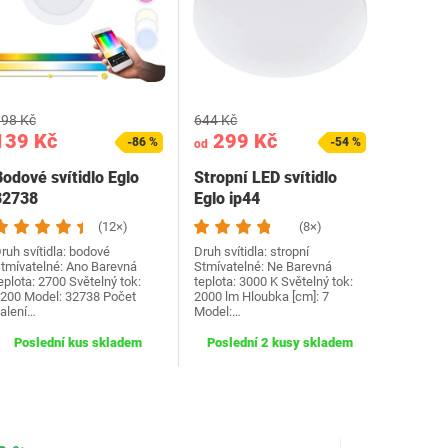
98 Kč
644 Kč
139 Kč
299 Kč
-86 %
-54 %
od
odové svítidlo Eglo
Stropní LED svítidlo
32738
Eglo ip44
(12×)
(8×)
ruh svítidla: bodové
Druh svítidla: stropní
tmívatelné: Ano Barevná
Stmívatelné: Ne Barevná
eplota: 2700 Světelný tok:
teplota: 3000 K Světelný tok:
200 Model: 32738 Počet
2000 lm Hloubka [cm]: 7
alení…
Model:…
Poslední kus skladem
Poslední 2 kusy skladem