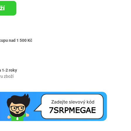
ží
kupu nad 1 500 Kč
 1‐2 roky
vu zboží