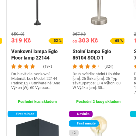
659 Kč
867 Kč
2
319 Kč
303 Kč
%
-52 %
-65 %
od
Venkovní lampa Eglo
Stolní lampa Eglo
S
Floor lamp 22144
85104 SOLO 1
(19×)
(32×)
Druh svítidla: venkovní
Druh svítidla: stolní Hloubka
D
Materiál: kov Model: ‎22144
[cm]: 26 Šířka [cm]: 26 Typ
S
Patice: E27 Stmívatelné: Ano
závitu/patice: E14 Výkon: 60
t
…
Výkon [W]: 60 Vysoce…
W Výška [cm]: 35…
1
‎
Poslední kus skladem
Poslední 2 kusy skladem
First minute
Novinka
First minute
+2