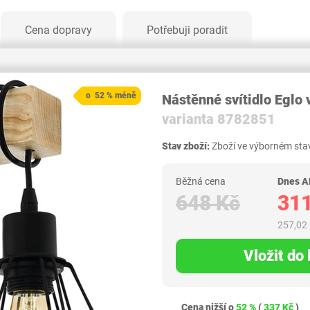
Cena dopravy
Potřebuji poradit
o 52 % méně
Nástěnné svítidlo Eglo 
varianta 8782851
Stav zboží:
Zboží ve výborném stav
Běžná cena
Dnes A
648 Kč
311
257,02
Vložit do
Cena nižší o
52 %
(
337 Kč
)